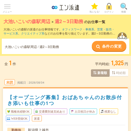
メニュー
気になる!
ログイン
検索
大池いこいの森駅周辺
×
週2～3日勤務
のお仕事一覧
大池いこいの森駅の派遣のお仕事情報です。
オフィスワーク・事務系
、
営業・販売・
サービス系
、
クリエイティブ系
などのお仕事を取り揃えています。週2～3日勤務の条
件の他に、
交通費別途支給あり
、
職種未経験OK
、
残業なし
などのこだわり条件も取り
揃えています。
条件の変更
大池いこいの森駅周辺 / 週2～3日勤務
1
1,325
全
件
平均時給:
円
時給順
新着順
未読
掲載日
2026/08/04
【オープニング募集】おばあちゃんのお散歩付
き添いも仕事の1つ
職種未経験OK
交通費別途支給あり
土日祝日が休み
残業なし
WEB登録OK
派遣
新潟県上越市
勤務地