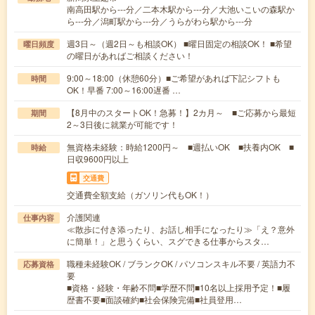
南高田駅から---分／二本木駅から---分／大池いこいの森駅か
ら---分／潟町駅から---分／うらがわら駅から---分
週3日～（週2日～も相談OK） ■曜日固定の相談OK！ ■希望
曜日頻度
の曜日があればご相談ください！
9:00～18:00（休憩60分）■ご希望があれば下記シフトも
時間
OK！早番 7:00～16:00遅番 …
【8月中のスタートOK！急募！】2カ月～ ■ご応募から最短
期間
2～3日後に就業が可能です！
無資格未経験：時給1200円～ ■週払いOK ■扶養内OK ■
時給
日収9600円以上
交通費
交通費全額支給（ガソリン代もOK！）
介護関連
仕事内容
≪散歩に付き添ったり、お話し相手になったり≫「え？意外
に簡単！」と思うくらい、スグできる仕事からスタ…
職種未経験OK / ブランクOK / パソコンスキル不要 / 英語力不
応募資格
要
■資格・経験・年齢不問■学歴不問■10名以上採用予定！■履
歴書不要■面談確約■社会保険完備■社員登用…