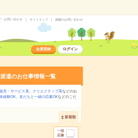
プ・お問い合わせ
サイトマップ
掲載のお問い合わせ
会員登録
ログイン
の派遣のお仕事情報一覧
販売・サービス系
、
クリエイティブ系
などのお
未経験OK
、
友だちと一緒の応募OK
などのこだ
新着順
一括
応募