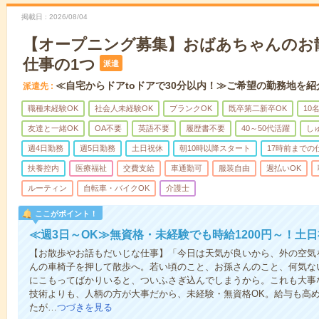
掲載日
2026/08/04
【オープニング募集】おばあちゃんのお
仕事の1つ
派遣
≪自宅からドアtoドアで30分以内！≫ご希望の勤務地を紹
派遣先
職種未経験OK
社会人未経験OK
ブランクOK
既卒第二新卒OK
10
友達と一緒OK
OA不要
英語不要
履歴書不要
40～50代活躍
し
週4日勤務
週5日勤務
土日祝休
朝10時以降スタート
17時前までの
扶養控内
医療福祉
交費支給
車通勤可
服装自由
週払いOK
ルーティン
自転車・バイクOK
介護士
ここがポイント！
≪週3日～OK≫無資格・未経験でも時給1200円～！土
【お散歩やお話もだいじな仕事】「今日は天気が良いから、外の空気
んの車椅子を押して散歩へ。若い頃のこと、お孫さんのこと、何気な
にこもってばかりいると、ついふさぎ込んでしまうから。これも大事
技術よりも、人柄の方が大事だから、未経験・無資格OK。給与も高
たが…
つづきを見る