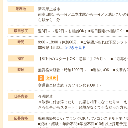
勤務地
新潟県上越市
南高田駅から---分／二本木駅から---分／大池いこいの
ら駅から---分
曜日頻度
週3日～（週2日～も相談OK）■曜日固定の相談OK
時間
9:00～18:00（休憩60分）■ご希望があれば下記シフトもOK
00夜勤 16:30…
つづきを見る
期間
【8月中のスタートOK！急募！】2カ月～ ■ご応募
時給
無資格未経験：時給1200円～ ■週払いOK ■扶養内O
交通費
交通費全額支給（ガソリン代もOK！）
仕事内容
介護関連
≪散歩に付き添ったり、お話し相手になったり≫「え
きる仕事からスタート！経験がなくて不安だった方も
応募資格
職種未経験OK / ブランクOK / パソコンスキル不要 /
■資格・経験・年齢不問■学歴不問■10名以上採用予定