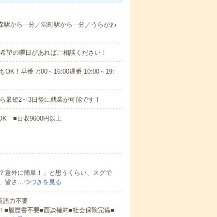
森駅から---分／潟町駅から---分／うらがわ
！■希望の曜日があればご相談ください！
！早番 7:00～16:00遅番 10:00～19:
から最短2～3日後に就業が可能です！
K ■日収9600円以上
？意外に簡単！」と思うくらい、スグで
、皆さ…
つづきを見る
 英語力不要
！■履歴書不要■面談確約■社会保険完備■