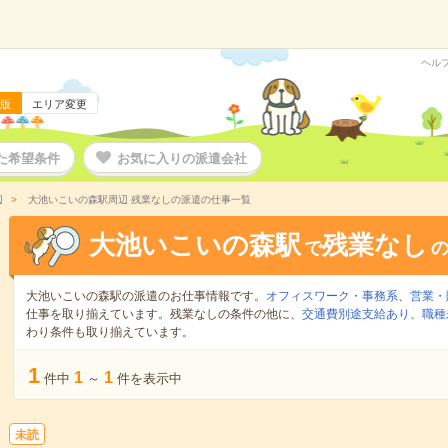
ヘル
版
エリア変更
た希望条件
お気に入りの派遣会社
辺
大池いこいの森駅周辺 残業なしの派遣の仕事一覧
大池いこいの森駅
残業なし
で
大池いこいの森駅の派遣のお仕事情報です。
オフィスワーク・事務系
、
営業・
仕事を取り揃えています。残業なしの条件の他に、
交通費別途支給あり
、
職種
わり条件も取り揃えています。
1
1
1
件中
～
件を表示中
未読