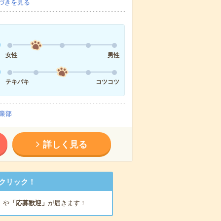
づきを見る
女性
男性
テキパキ
コツコツ
業部
詳しく見る
クリック！
」
や
「応募歓迎」
が届きます！