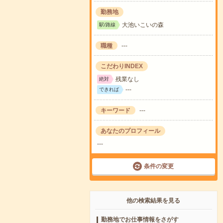
勤務地
大池いこいの森
駅/路線
職種
---
こだわりINDEX
残業なし
絶対
---
できれば
キーワード
---
あなたのプロフィール
---
条件の変更
他の検索結果を見る
勤務地でお仕事情報をさがす