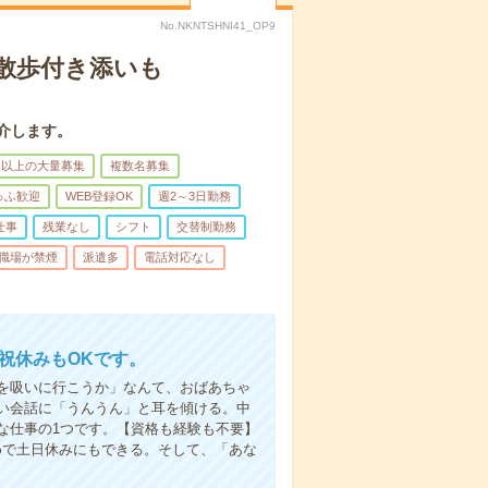
No.NKNTSHNI41_OP9
散歩付き添いも
介します。
名以上の大量募集
複数名募集
ゅふ歓迎
WEB登録OK
週2～3日勤務
仕事
残業なし
シフト
交替制勤務
職場が禁煙
派遣多
電話対応なし
日祝休みもOKです。
を吸いに行こうか」なんて、おばあちゃ
い会話に「うんうん」と耳を傾ける。中
な仕事の1つです。【資格も経験も不要】
めで土日休みにもできる。そして、「あな