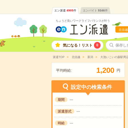
エン派遣
4905
件
エンバイト
9346
件
ちょうど良いワークライフバランスが叶う
北信越
気になる！リスト
0
保存し
派遣TOP
北信越
新潟
大池いこいの森駅周
,
1
2
0
0
平均時給:
円
設定中の検索条件
期間
---
派遣形式
---
時給
---