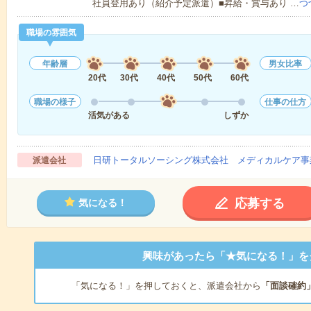
社員登用あり（紹介予定派遣）■昇給・賞与あり …
つ
職場の雰囲気
年齢層
男女比率
20代
30代
40代
50代
60代
職場の様子
仕事の仕方
活気がある
しずか
日研トータルソーシング株式会社 メディカルケア事
派遣会社
応募する
気になる！
興味があったら「★気になる！」を
「気になる！」を押しておくと、派遣会社から
「面談確約