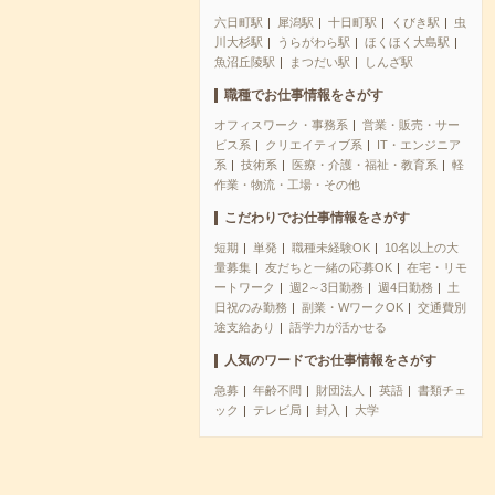
六日町駅
犀潟駅
十日町駅
くびき駅
虫
川大杉駅
うらがわら駅
ほくほく大島駅
魚沼丘陵駅
まつだい駅
しんざ駅
職種でお仕事情報をさがす
オフィスワーク・事務系
営業・販売・サー
ビス系
クリエイティブ系
IT・エンジニア
系
技術系
医療・介護・福祉・教育系
軽
作業・物流・工場・その他
こだわりでお仕事情報をさがす
短期
単発
職種未経験OK
10名以上の大
量募集
友だちと一緒の応募OK
在宅・リモ
ートワーク
週2～3日勤務
週4日勤務
土
日祝のみ勤務
副業・WワークOK
交通費別
途支給あり
語学力が活かせる
人気のワードでお仕事情報をさがす
急募
年齢不問
財団法人
英語
書類チェ
ック
テレビ局
封入
大学