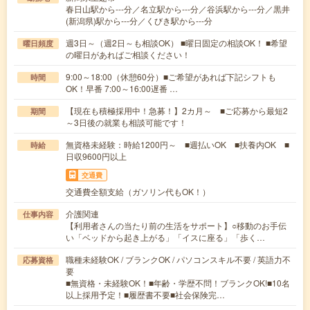
春日山駅から---分／名立駅から---分／谷浜駅から---分／黒井
(新潟県)駅から---分／くびき駅から---分
週3日～（週2日～も相談OK） ■曜日固定の相談OK！ ■希望
曜日頻度
の曜日があればご相談ください！
9:00～18:00（休憩60分）■ご希望があれば下記シフトも
時間
OK！早番 7:00～16:00遅番 …
【現在も積極採用中！急募！】2カ月～ ■ご応募から最短2
期間
～3日後の就業も相談可能です！
無資格未経験：時給1200円～ ■週払いOK ■扶養内OK ■
時給
日収9600円以上
交通費
交通費全額支給（ガソリン代もOK！）
介護関連
仕事内容
【利用者さんの当たり前の生活をサポート】○移動のお手伝
い「ベッドから起き上がる」「イスに座る」「歩く…
職種未経験OK / ブランクOK / パソコンスキル不要 / 英語力不
応募資格
要
■無資格・未経験OK！■年齢・学歴不問！ブランクOK!■10名
以上採用予定！■履歴書不要■社会保険完…