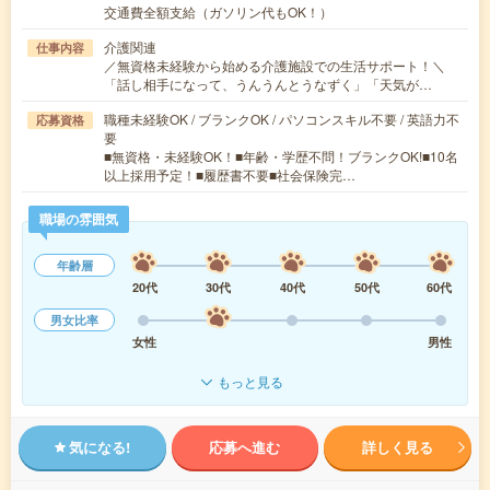
交通費全額支給（ガソリン代もOK！）
介護関連
仕事内容
／無資格未経験から始める介護施設での生活サポート！＼
「話し相手になって、うんうんとうなずく」「天気が…
職種未経験OK / ブランクOK / パソコンスキル不要 / 英語力不
応募資格
要
■無資格・未経験OK！■年齢・学歴不問！ブランクOK!■10名
以上採用予定！■履歴書不要■社会保険完…
職場の雰囲気
年齢層
20代
30代
40代
50代
60代
男女比率
女性
男性
もっと見る
気になる!
応募へ進む
詳しく見る