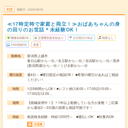
未読
掲載日
2026/08/02
≪17時定時で家庭と両立！≫おばあちゃんの身
の回りのお世話＊未経験OK！
職種未経験OK
交通費別途支給あり
土日祝日が休み
残業なし
WEB登録OK
派遣
新潟県上越市
勤務地
春日山駅から---分／名立駅から---分／谷浜駅から---分／黒井
(新潟県)駅から---分／くびき駅から---分
週4日～ ■曜日固定の相談OK！ ■希望の曜日があればご相談
曜日頻度
ください！
1日5時間からOK！■シフト例(1)8:00～17:00(2)10:00～
時間
17:00(3)12:00…
【積極採用中！】＊1年以上勤務している方が多数！ご応募
期間
から最短2～3日後の就業も相談可能です！
無資格未経験：時給1200円～ ■週払いOK ■扶養内OK
時給
交通費