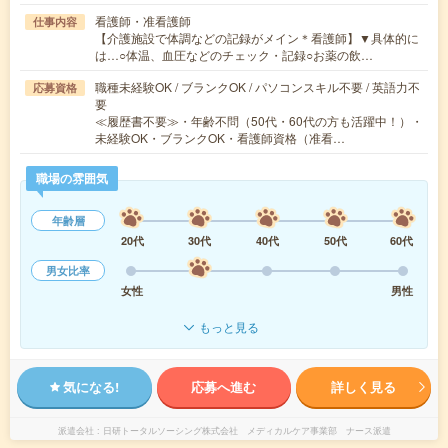
看護師・准看護師
仕事内容
【介護施設で体調などの記録がメイン＊看護師】▼具体的に
は…○体温、血圧などのチェック・記録○お薬の飲…
職種未経験OK / ブランクOK / パソコンスキル不要 / 英語力不
応募資格
要
≪履歴書不要≫・年齢不問（50代・60代の方も活躍中！）・
未経験OK・ブランクOK・看護師資格（准看…
職場の雰囲気
年齢層
20代
30代
40代
50代
60代
男女比率
女性
男性
もっと見る
気になる!
応募へ進む
詳しく見る
派遣会社
日研トータルソーシング株式会社 メディカルケア事業部 ナース派遣