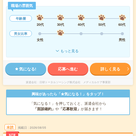
職場の雰囲気
年齢層
20代
30代
40代
50代
60代
男女比率
女性
男性
もっと見る
気になる!
応募へ進む
詳しく見る
派遣会社
日研トータルソーシング株式会社 メディカルケア事業部
興味があったら「★気になる！」をタップ！
「気になる！」を押しておくと、派遣会社から
「面談確約」
や
「応募歓迎」
が届きます！
未読
掲載日
2026/08/05
NEW