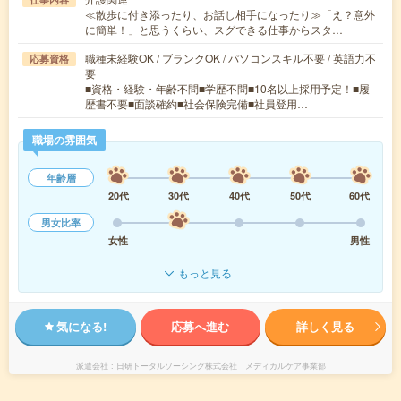
≪散歩に付き添ったり、お話し相手になったり≫「え？意外
に簡単！」と思うくらい、スグできる仕事からスタ…
職種未経験OK / ブランクOK / パソコンスキル不要 / 英語力不
応募資格
要
■資格・経験・年齢不問■学歴不問■10名以上採用予定！■履
歴書不要■面談確約■社会保険完備■社員登用…
職場の雰囲気
年齢層
20代
30代
40代
50代
60代
男女比率
女性
男性
もっと見る
気になる!
応募へ進む
詳しく見る
派遣会社
日研トータルソーシング株式会社 メディカルケア事業部