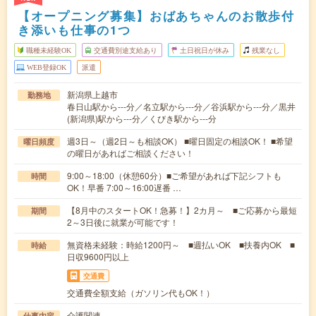
【オープニング募集】おばあちゃんのお散歩付
き添いも仕事の1つ
職種未経験OK
交通費別途支給あり
土日祝日が休み
残業なし
WEB登録OK
派遣
新潟県上越市
勤務地
春日山駅から---分／名立駅から---分／谷浜駅から---分／黒井
(新潟県)駅から---分／くびき駅から---分
週3日～（週2日～も相談OK） ■曜日固定の相談OK！ ■希望
曜日頻度
の曜日があればご相談ください！
9:00～18:00（休憩60分）■ご希望があれば下記シフトも
時間
OK！早番 7:00～16:00遅番 …
【8月中のスタートOK！急募！】2カ月～ ■ご応募から最短
期間
2～3日後に就業が可能です！
無資格未経験：時給1200円～ ■週払いOK ■扶養内OK ■
時給
日収9600円以上
交通費
交通費全額支給（ガソリン代もOK！）
介護関連
仕事内容