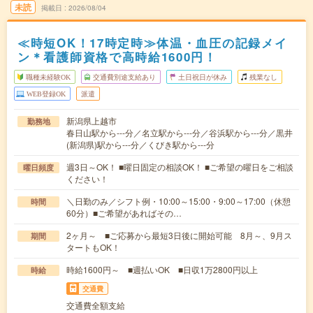
未読
掲載日
2026/08/04
≪時短OK！17時定時≫体温・血圧の記録メイ
ン＊看護師資格で高時給1600円！
職種未経験OK
交通費別途支給あり
土日祝日が休み
残業なし
WEB登録OK
派遣
新潟県上越市
勤務地
春日山駅から---分／名立駅から---分／谷浜駅から---分／黒井
(新潟県)駅から---分／くびき駅から---分
週3日～OK！ ■曜日固定の相談OK！ ■ご希望の曜日をご相談
曜日頻度
ください！
＼日勤のみ／シフト例・10:00～15:00・9:00～17:00（休憩
時間
60分）■ご希望があればその…
2ヶ月～ ■ご応募から最短3日後に開始可能 8月～、9月ス
期間
タートもOK！
時給1600円～ ■週払いOK ■日収1万2800円以上
時給
交通費
交通費全額支給