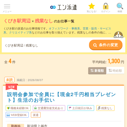
メニュー
気になる!
ログイン
検索
くびき駅周辺
×
残業なし
のお仕事一覧
くびき駅の派遣のお仕事情報です。
オフィスワーク・事務系
、
営業・販売・サービス
系
、
クリエイティブ系
などのお仕事を取り揃えています。残業なしの条件の他に、
交
通費別途支給あり
、
職種未経験OK
、
友だちと一緒の応募OK
などのこだわり条件も取
り揃えています。
条件の変更
くびき駅周辺 / 残業なし
4
1,300
全
件
平均時給:
円
時給順
新着順
未読
掲載日
2026/08/07
NEW
説明会参加で全員に【現金2千円相当プレゼン
ト】生活のお手伝い
職種未経験OK
交通費別途支給あり
土日祝日が休み
残業なし
WEB登録OK
派遣
新潟県上越市
勤務地