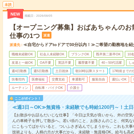
未読
NEW
掲載日
2026/08/05
【オープニング募集】おばあちゃんのお
仕事の1つ
派遣
≪自宅からドアtoドアで30分以内！≫ご希望の勤務地を紹
派遣先
職種未経験OK
社会人未経験OK
ブランクOK
既卒第二新卒OK
10
友達と一緒OK
OA不要
英語不要
履歴書不要
40～50代活躍
し
週4日勤務
週5日勤務
土日祝休
朝10時以降スタート
17時前までの
扶養控内
医療福祉
交費支給
車通勤可
服装自由
週払いOK
ルーティン
自転車・バイクOK
介護士
ここがポイント！
≪週3日～OK≫無資格・未経験でも時給1200円～！土
【お散歩やお話もだいじな仕事】「今日は天気が良いから、外の空気
んの車椅子を押して散歩へ。若い頃のこと、お孫さんのこと、何気な
にこもってばかりいると、ついふさぎ込んでしまうから。これも大事
技術よりも、人柄の方が大事だから、未経験・無資格OK。給与も高