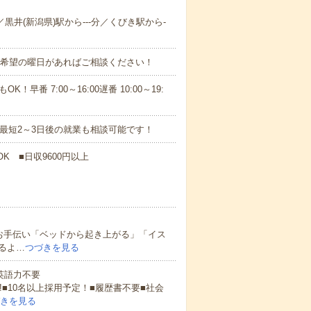
／黒井(新潟県)駅から---分／くびき駅から-
！■希望の曜日があればご相談ください！
！早番 7:00～16:00遅番 10:00～19:
最短2～3日後の就業も相談可能です！
K ■日収9600円以上
お手伝い「ベッドから起き上がる」「イス
るよ…
つづきを見る
 英語力不要
!■10名以上採用予定！■履歴書不要■社会
きを見る