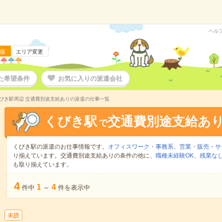
ヘル
版
エリア変更
た希望条件
お気に入りの派遣会社
びき駅周辺 交通費別途支給ありの派遣の仕事一覧
くびき駅
交通費別途支給あ
で
くびき駅の派遣のお仕事情報です。
オフィスワーク・事務系
、
営業・販売・サ
り揃えています。交通費別途支給ありの条件の他に、
職種未経験OK
、
残業な
も取り揃えています。
4
1
4
件中
～
件を表示中
未読