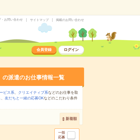
プ・お問い合わせ
サイトマップ
掲載のお問い合わせ
会員登録
ログイン
り
の派遣のお仕事情報一覧
ービス系
、
クリエイティブ系
などのお仕事を取
し
、
友だちと一緒の応募OK
などのこだわり条件
新着順
一括
応募