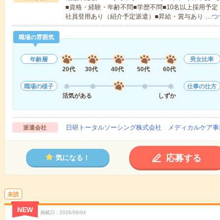
■資格・経験・年齢不問■学歴不問■10名以上採用予定
社員登用あり（紹介予定派遣）■昇給・賞与あり …
つ
職場の雰囲気
年齢層
男女比率
20代
30代
40代
50代
60代
職場の様子
仕事の仕方
活気がある
しずか
日研トータルソーシング株式会社 メディカルケア事
派遣会社
応募する
気になる！
未読
NEW
掲載日
2026/08/04