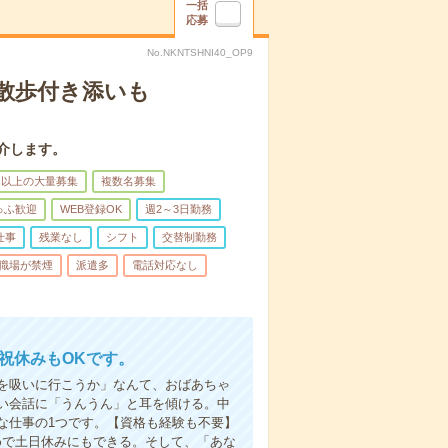
一括
応募
No.NKNTSHNI40_OP9
散歩付き添いも
介します。
名以上の大量募集
複数名募集
ゅふ歓迎
WEB登録OK
週2～3日勤務
仕事
残業なし
シフト
交替制勤務
職場が禁煙
派遣多
電話対応なし
日祝休みもOKです。
を吸いに行こうか」なんて、おばあちゃ
い会話に「うんうん」と耳を傾ける。中
な仕事の1つです。【資格も経験も不要】
めで土日休みにもできる。そして、「あな