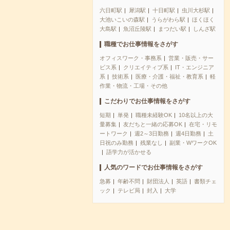
六日町駅
犀潟駅
十日町駅
虫川大杉駅
大池いこいの森駅
うらがわら駅
ほくほく
大島駅
魚沼丘陵駅
まつだい駅
しんざ駅
職種でお仕事情報をさがす
オフィスワーク・事務系
営業・販売・サー
ビス系
クリエイティブ系
IT・エンジニア
系
技術系
医療・介護・福祉・教育系
軽
作業・物流・工場・その他
こだわりでお仕事情報をさがす
短期
単発
職種未経験OK
10名以上の大
量募集
友だちと一緒の応募OK
在宅・リモ
ートワーク
週2～3日勤務
週4日勤務
土
日祝のみ勤務
残業なし
副業・WワークOK
語学力が活かせる
人気のワードでお仕事情報をさがす
急募
年齢不問
財団法人
英語
書類チェ
ック
テレビ局
封入
大学