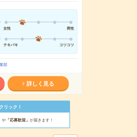
女性
男性
テキパキ
コツコツ
業部
詳しく見る
クリック！
」
や
「応募歓迎」
が届きます！