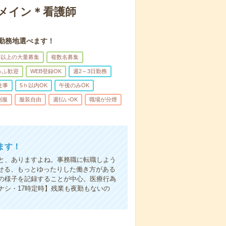
録メイン＊看護師
。勤務地選べます！
名以上の大量募集
複数名募集
ゅふ歓迎
WEB登録OK
週2～3日勤務
仕事
5ｈ以内OK
午後のみOK
制服
服装自由
週払いOK
職場が分煙
ます！
と、ありますよね。事務職に転職しよう
かせる、もっとゆったりした働き方がある
の様子を記録することが中心。医療行為
ナシ・17時定時】残業も夜勤もないの