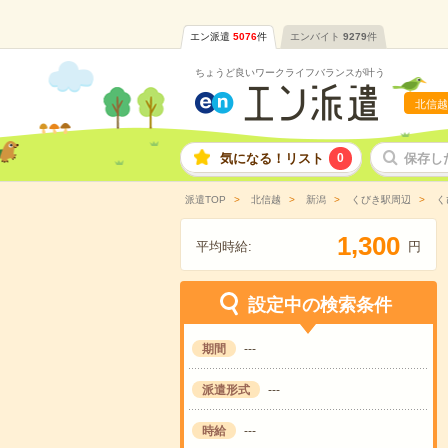
エン派遣
5076
件
エンバイト
9279
件
ちょうど良いワークライフバランスが叶う
北信越
気になる！リスト
0
保存し
派遣TOP
北信越
新潟
くびき駅周辺
く
,
1
3
0
0
平均時給:
円
設定中の検索条件
期間
---
派遣形式
---
時給
---