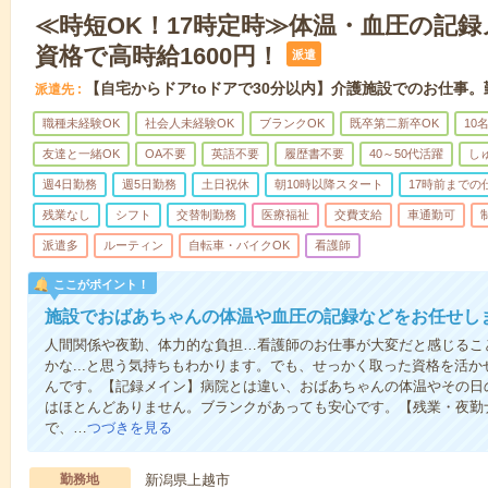
≪時短OK！17時定時≫体温・血圧の記
資格で高時給1600円！
派遣
【自宅からドアtoドアで30分以内】介護施設でのお仕事
派遣先
職種未経験OK
社会人未経験OK
ブランクOK
既卒第二新卒OK
10
友達と一緒OK
OA不要
英語不要
履歴書不要
40～50代活躍
し
週4日勤務
週5日勤務
土日祝休
朝10時以降スタート
17時前までの
残業なし
シフト
交替制勤務
医療福祉
交費支給
車通勤可
派遣多
ルーティン
自転車・バイクOK
看護師
ここがポイント！
施設でおばあちゃんの体温や血圧の記録などをお任せし
人間関係や夜勤、体力的な負担…看護師のお仕事が大変だと感じるこ
かな...と思う気持ちもわかります。でも、せっかく取った資格を活
んです。【記録メイン】病院とは違い、おばあちゃんの体温やその日
はほとんどありません。ブランクがあっても安心です。【残業・夜勤
で、…
つづきを見る
勤務地
新潟県上越市