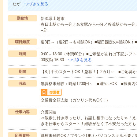
たが…
つづきを見る
勤務地
新潟県上越市
春日山駅から---分／名立駅から---分／谷浜駅から---分
--分
曜日頻度
週3日～（週2日～も相談OK）■曜日固定の相談OK
時間
9:00～18:00（休憩60分）■ご希望があれば下記シフトもOK
00夜勤 16:30…
つづきを見る
期間
【8月中のスタートOK！急募！】2カ月～ ■ご応募
時給
無資格未経験：時給1200円～ ■週払いOK ■扶養内O
交通費
交通費全額支給（ガソリン代もOK！）
仕事内容
介護関連
≪散歩に付き添ったり、お話し相手になったり≫「え
きる仕事からスタート！経験がなくて不安だった方も
応募資格
職種未経験OK / ブランクOK / パソコンスキル不要 /