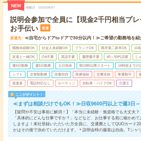
NEW
掲載日
2026/08/07
説明会参加で全員に【現金2千円相当プ
お手伝い
派遣
≪自宅からドアtoドアで30分以内！≫ご希望の勤務地を紹
派遣先
職種未経験OK
社会人未経験OK
ブランクOK
既卒第二新卒OK
10
友達と一緒OK
OA不要
英語不要
履歴書不要
40～50代活躍
し
週4日勤務
週5日勤務
土日祝休
朝10時以降スタート
16時前までの
シフト
交替制勤務
扶養控内
医療福祉
交費支給
車通勤可
派遣多
電話対応なし
ルーティン
自転車・バイクOK
介護士
ここがポイント！
≪まずは相談だけでもOK！≫日収9600円以上で週3日
【疑問や不安は事前に解消！】「本当に未経験・無資格でも大丈夫？
「具体的にどんな仕事ですか？」などなど、お仕事する前に確かめて
しますよ！来社登録いただいた方全員に、交通費としてQUOカード20
かはその後で決めていただけます。＊説明会時の服装は自由。Tシャ