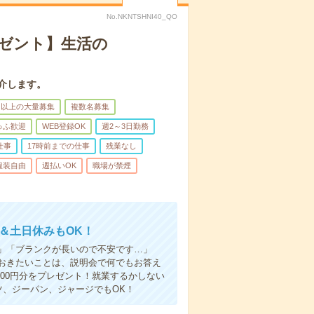
No.NKNTSHNI40_QO
レゼント】生活の
介します。
名以上の大量募集
複数名募集
ゅふ歓迎
WEB登録OK
週2～3日勤務
仕事
17時前までの仕事
残業なし
服装自由
週払いOK
職場が禁煙
～＆土日休みもOK！
」「ブランクが長いので不安です…」
おきたいことは、説明会で何でもお答え
00円分をプレゼント！就業するかしない
ツ、ジーパン、ジャージでもOK！