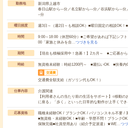
勤務地
新潟県上越市
春日山駅から---分／名立駅から---分／谷浜駅から---分
--分
曜日頻度
週3日～（週2日～も相談OK）■曜日固定の相談OK
時間
9:00～18:00（休憩60分）■ご希望があれば下記シフトもOK
00「家族と休みを合…
つづきを見る
期間
【現在も積極採用中！急募！】2カ月～ ■ご応募から
時給
無資格未経験：時給1200円～ ■週払いOK ■扶養内O
交通費
交通費全額支給（ガソリン代もOK！）
仕事内容
介護関連
【利用者さんの当たり前の生活をサポート】○移動の
に座る」「歩く」といった日常的な動作が上手くでき
応募資格
職種未経験OK / ブランクOK / パソコンスキル不要 /
■無資格・未経験OK！■年齢・学歴不問！ブランクOK
保険完備■社員登用あり（紹介予定派遣）★WE…
つづ