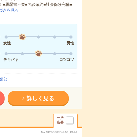
！■履歴書不要■面談確約■社会保険完備■
づきを見る
女性
男性
テキパキ
コツコツ
業部
詳しく見る
一括
応募
No.NKSGMEDNI40_KM-1