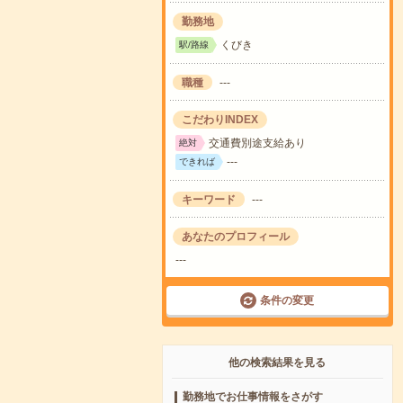
勤務地
くびき
駅/路線
職種
---
こだわりINDEX
交通費別途支給あり
絶対
---
できれば
キーワード
---
あなたのプロフィール
---
条件の変更
他の検索結果を見る
勤務地でお仕事情報をさがす