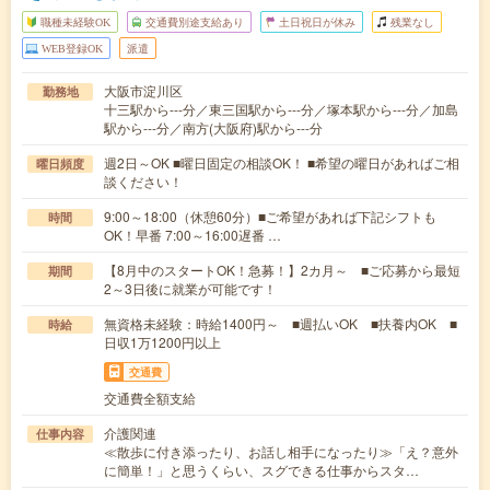
職種未経験OK
交通費別途支給あり
土日祝日が休み
残業なし
WEB登録OK
派遣
大阪市淀川区
勤務地
十三駅から---分／東三国駅から---分／塚本駅から---分／加島
駅から---分／南方(大阪府)駅から---分
週2日～OK ■曜日固定の相談OK！ ■希望の曜日があればご相
曜日頻度
談ください！
9:00～18:00（休憩60分）■ご希望があれば下記シフトも
時間
OK！早番 7:00～16:00遅番 …
【8月中のスタートOK！急募！】2カ月～ ■ご応募から最短
期間
2～3日後に就業が可能です！
無資格未経験：時給1400円～ ■週払いOK ■扶養内OK ■
時給
日収1万1200円以上
交通費
交通費全額支給
介護関連
仕事内容
≪散歩に付き添ったり、お話し相手になったり≫「え？意外
に簡単！」と思うくらい、スグできる仕事からスタ…