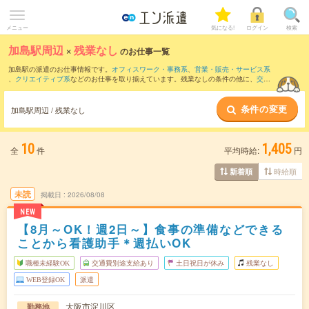
メニュー
気になる!
ログイン
検索
加島駅周辺
×
残業なし
のお仕事一覧
加島駅の派遣のお仕事情報です。
オフィスワーク・事務系
、
営業・販売・サービス系
、
クリエイティブ系
などのお仕事を取り揃えています。残業なしの条件の他に、
交通
費別途支給あり
、
職種未経験OK
、
友だちと一緒の応募OK
などのこだわり条件も取り
揃えています。
条件の変更
加島駅周辺 / 残業なし
10
1,405
全
件
平均時給:
円
時給順
新着順
未読
掲載日
2026/08/08
NEW
【8月～OK！週2日～】食事の準備などできる
ことから看護助手＊週払いOK
職種未経験OK
交通費別途支給あり
土日祝日が休み
残業なし
WEB登録OK
派遣
大阪市淀川区
勤務地