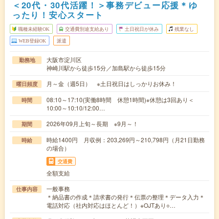
＜20代・30代活躍！＞事務デビュー応援＊ゆ
ったり！安心スタート
職種未経験OK
交通費別途支給あり
土日祝日が休み
残業なし
WEB登録OK
派遣
大阪市淀川区
勤務地
神崎川駅から徒歩15分／加島駅から徒歩15分
月～金（週5日） ※土日祝日はしっかりお休み！
曜日頻度
08:10～17:10(実働8時間 休憩1時間)※休憩は3回あり＜
時間
10:00～10:10/12:00…
2026年09月上旬～長期 ※9月～！
期間
時給1400円 月収例：203,269円～210,798円（月21日勤務
時給
の場合）
交通費
全額支給
一般事務
仕事内容
＊納品書の作成＊請求書の発行＊伝票の整理＊データ入力＊
電話対応（社内対応はほとんど！）※OJTあり○…