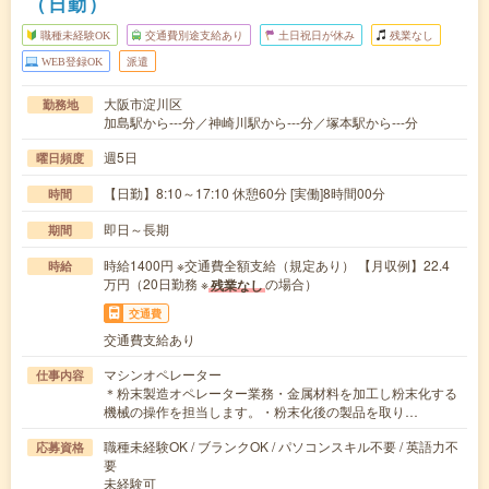
（日勤）
職種未経験OK
交通費別途支給あり
土日祝日が休み
残業なし
WEB登録OK
派遣
大阪市淀川区
勤務地
加島駅から---分／神崎川駅から---分／塚本駅から---分
週5日
曜日頻度
【日勤】8:10～17:10 休憩60分 [実働]8時間00分
時間
即日～長期
期間
時給1400円 ※交通費全額支給（規定あり） 【月収例】22.4
時給
万円（20日勤務 ※
の場合）
残業なし
交通費
交通費支給あり
マシンオペレーター
仕事内容
＊粉末製造オペレーター業務・金属材料を加工し粉末化する
機械の操作を担当します。・粉末化後の製品を取り…
職種未経験OK / ブランクOK / パソコンスキル不要 / 英語力不
応募資格
要
未経験可