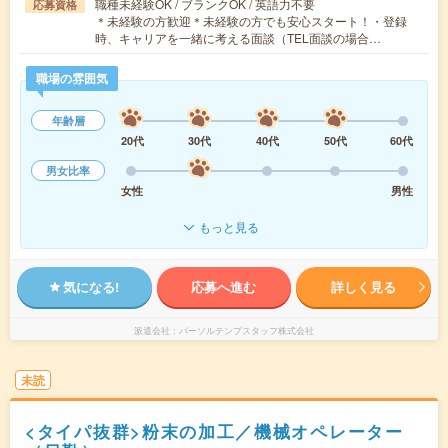
職種未経験OK / ブランクOK / 英語力不要
応募資格
＊未経験の方歓迎＊未経験の方でも安心スタート！・登録
時、キャリアを一緒に考える面談（TEL面談の場合…
職場の雰囲気
年齢層
20代
30代
40代
50代
60代
男女比率
女性
男性
もっと見る
気になる!
応募へ進む
詳しく見る
派遣会社
パーソルテンプスタッフ株式会社
未読
<タイパ抜群>粉末の加工／機械オペレーター