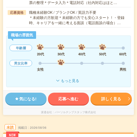
票の整理＊データ入力＊電話対応（社内対応はほと…
職種未経験OK / ブランクOK / 英語力不要
応募資格
＊未経験の方歓迎＊未経験の方でも安心スタート！・登録
時、キャリアを一緒に考える面談（電話面談の場合）…
職場の雰囲気
年齢層
20代
30代
40代
50代
60代
男女比率
女性
男性
もっと見る
気になる!
応募へ進む
詳しく見る
派遣会社
パーソルテンプスタッフ株式会社
未読
掲載日
2026/08/06
NEW