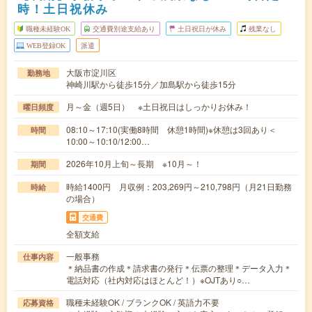
時！土日祝休み
職種未経験OK
交通費別途支給あり
土日祝日が休み
残業なし
WEB登録OK
派遣
大阪市淀川区
勤務地
神崎川駅から徒歩15分／加島駅から徒歩15分
月～金（週5日） ※土日祝日はしっかりお休み！
曜日頻度
08:10～17:10(実働8時間 休憩1時間)※休憩は3回あり＜
時間
10:00～10:10/12:00…
2026年10月上旬～長期 ※10月～！
期間
時給1400円 月収例：203,269円～210,798円（月21日勤務
時給
の場合）
交通費
全額支給
一般事務
仕事内容
＊納品書の作成＊請求書の発行＊伝票の整理＊データ入力＊
電話対応（社内対応はほとんど！）※OJTあり○…
職種未経験OK / ブランクOK / 英語力不要
応募資格