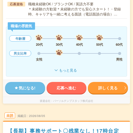
職種未経験OK / ブランクOK / 英語力不要
応募資格
＊未経験の方歓迎＊未経験の方でも安心スタート！・登録
時、キャリアを一緒に考える面談（電話面談の場合）…
職場の雰囲気
年齢層
20代
30代
40代
50代
60代
男女比率
女性
男性
もっと見る
気になる!
応募へ進む
詳しく見る
派遣会社
パーソルテンプスタッフ株式会社
未読
掲載日
2026/08/05
【長期】事務サポート〇残業なし！17時台定