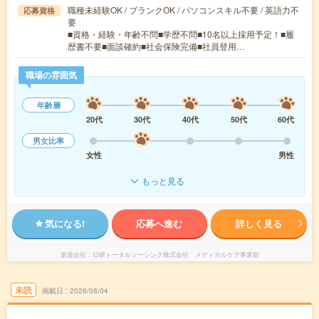
職種未経験OK / ブランクOK / パソコンスキル不要 / 英語力不
応募資格
要
■資格・経験・年齢不問■学歴不問■10名以上採用予定！■履
歴書不要■面談確約■社会保険完備■社員登用…
職場の雰囲気
年齢層
20代
30代
40代
50代
60代
男女比率
女性
男性
もっと見る
気になる!
応募へ進む
詳しく見る
派遣会社
日研トータルソーシング株式会社 メディカルケア事業部
未読
掲載日
2026/08/04