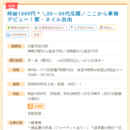
NEW
時給1500円＊＼20～30代活躍／ここから事務
デビュー！髪・ネイル自由
職種未経験OK
交通費別途支給あり
土日祝日が休み
残業なし
WEB登録OK
派遣
大阪市淀川区
勤務地
神崎川駅から徒歩15分／加島駅から徒歩15分
月～金（週5日） ※土日祝日はしっかりお休み！
曜日頻度
09:00～17:10(実働7時間10分 休憩1時間)※休憩は3回あり＜
時間
10:00～10:10/12…
2026年09月上旬～長期 ※9月～！
期間
時給1500円 月収例：203,269円～210,798円（月21日勤務
時給
の場合）
交通費
全額支給
一般事務
仕事内容
＊納品書の作成（フォーマットあり！）＊請求書の発行＊伝