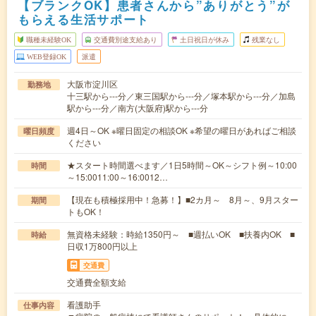
【ブランクOK】患者さんから”ありがとう”が
もらえる生活サポート
職種未経験OK
交通費別途支給あり
土日祝日が休み
残業なし
WEB登録OK
派遣
大阪市淀川区
勤務地
十三駅から---分／東三国駅から---分／塚本駅から---分／加島
駅から---分／南方(大阪府)駅から---分
週4日～OK ※曜日固定の相談OK ※希望の曜日があればご相談
曜日頻度
ください
★スタート時間選べます／1日5時間～OK～シフト例～10:00
時間
～15:0011:00～16:0012…
【現在も積極採用中！急募！】■2カ月～ 8月～、9月スター
期間
トもOK！
無資格未経験：時給1350円～ ■週払いOK ■扶養内OK ■
時給
日収1万800円以上
交通費
交通費全額支給
看護助手
仕事内容