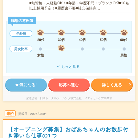
■無資格・未経験OK！■年齢・学歴不問！ブランクOK!■10名
以上採用予定！■履歴書不要■社会保険完…
職場の雰囲気
年齢層
20代
30代
40代
50代
60代
男女比率
女性
男性
もっと見る
気になる!
応募へ進む
詳しく見る
派遣会社
日研トータルソーシング株式会社 メディカルケア事業部
未読
掲載日
2026/08/04
【オープニング募集】おばあちゃんのお散歩付
き添いも仕事の1つ