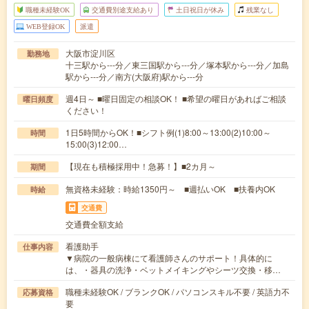
職種未経験OK
交通費別途支給あり
土日祝日が休み
残業なし
WEB登録OK
派遣
大阪市淀川区
勤務地
十三駅から---分／東三国駅から---分／塚本駅から---分／加島
駅から---分／南方(大阪府)駅から---分
週4日～ ■曜日固定の相談OK！ ■希望の曜日があればご相談
曜日頻度
ください！
1日5時間からOK！■シフト例(1)8:00～13:00(2)10:00～
時間
15:00(3)12:00…
【現在も積極採用中！急募！】■2カ月～
期間
無資格未経験：時給1350円～ ■週払いOK ■扶養内OK
時給
交通費
交通費全額支給
看護助手
仕事内容
▼病院の一般病棟にて看護師さんのサポート！具体的に
は、・器具の洗浄・ベットメイキングやシーツ交換・移…
職種未経験OK / ブランクOK / パソコンスキル不要 / 英語力不
応募資格
要