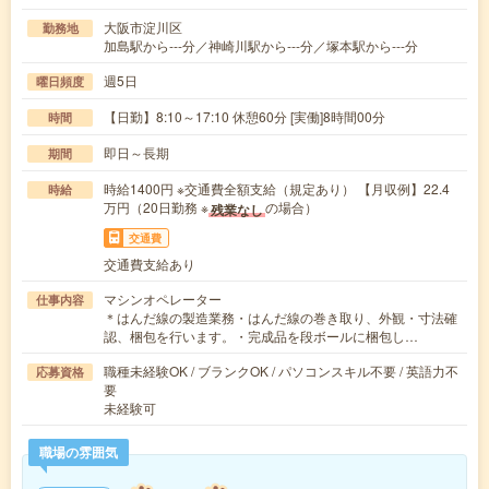
大阪市淀川区
勤務地
加島駅から---分／神崎川駅から---分／塚本駅から---分
週5日
曜日頻度
【日勤】8:10～17:10 休憩60分 [実働]8時間00分
時間
即日～長期
期間
時給1400円 ※交通費全額支給（規定あり） 【月収例】22.4
時給
万円（20日勤務 ※
の場合）
残業なし
交通費
交通費支給あり
マシンオペレーター
仕事内容
＊はんだ線の製造業務・はんだ線の巻き取り、外観・寸法確
認、梱包を行います。・完成品を段ボールに梱包し…
職種未経験OK / ブランクOK / パソコンスキル不要 / 英語力不
応募資格
要
未経験可
職場の雰囲気