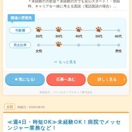
＊未経験の方歓迎＊未経験の方でも安心スタート！・登録
時、キャリアを一緒に考える面談（電話面談の場合）…
職場の雰囲気
年齢層
20代
30代
40代
50代
60代
男女比率
女性
男性
もっと見る
気になる!
応募へ進む
詳しく見る
派遣会社
パーソルテンプスタッフ株式会社
未読
掲載日
2026/08/05
≪週4日・時短OK≫未経験OK！病院でメッセ
ンジャー業務など！