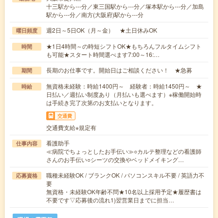
十三駅から---分／東三国駅から---分／塚本駅から---分／加島
駅から---分／南方(大阪府)駅から---分
週2日～5日OK（月～金） ★土日休みOK
曜日頻度
★1日4時間～の時短シフトOK★もちろんフルタイムシフト
時間
も可能★スタート時間選べます7:00～16:…
長期のお仕事です。開始日はご相談ください！ ★急募
期間
無資格未経験：時給1400円～ 経験者：時給1450円～ ★
時給
日払い／週払い制度あり（月払いも選べます）※稼働開始時
は手続き完了次第のお支払いとなります。
交通費
交通費支給※規定有
看護助手
仕事内容
≪病院でちょっとしたお手伝い≫○カルテ整理などの看護師
さんのお手伝い○シーツの交換やベッドメイキング…
職種未経験OK / ブランクOK / パソコンスキル不要 / 英語力不
応募資格
要
無資格・未経験OK年齢不問★10名以上採用予定★履歴書は
不要です▽応募後の流れ1)翌営業日までに担当…