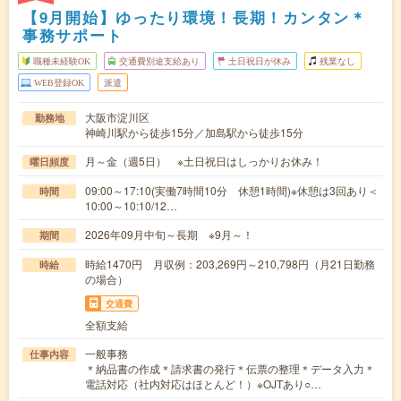
【9月開始】ゆったり環境！長期！カンタン＊
事務サポート
職種未経験OK
交通費別途支給あり
土日祝日が休み
残業なし
WEB登録OK
派遣
大阪市淀川区
勤務地
神崎川駅から徒歩15分／加島駅から徒歩15分
月～金（週5日） ※土日祝日はしっかりお休み！
曜日頻度
09:00～17:10(実働7時間10分 休憩1時間)※休憩は3回あり＜
時間
10:00～10:10/12…
2026年09月中旬～長期 ※9月～！
期間
時給1470円 月収例：203,269円～210,798円（月21日勤務
時給
の場合）
交通費
全額支給
一般事務
仕事内容
＊納品書の作成＊請求書の発行＊伝票の整理＊データ入力＊
電話対応（社内対応はほとんど！）※OJTあり○…