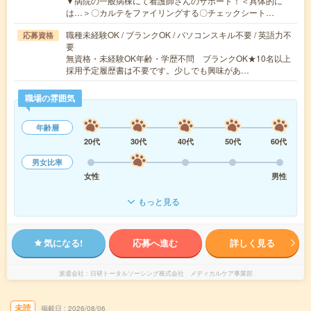
▼病院の一般病棟にて看護師さんのサポート！＜具体的に
は…＞〇カルテをファイリングする〇チェックシート…
職種未経験OK / ブランクOK / パソコンスキル不要 / 英語力不
応募資格
要
無資格・未経験OK年齢・学歴不問 ブランクOK★10名以上
採用予定履歴書は不要です。少しでも興味があ…
職場の雰囲気
年齢層
20代
30代
40代
50代
60代
男女比率
女性
男性
もっと見る
気になる!
応募へ進む
詳しく見る
派遣会社
日研トータルソーシング株式会社 メディカルケア事業部
未読
掲載日
2026/08/06