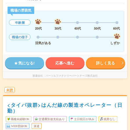
職場の雰囲気
年齢層
20代
30代
40代
50代
60代
職場の様子
活気がある
しずか
気になる!
応募へ進む
詳しく見る
派遣会社
パーソルファクトリーパートナーズ株式会社
未読
<タイパ抜群>はんだ線の製造オペレーター（日
勤）
職種未経験OK
交通費別途支給あり
土日祝日が休み
残業なし
WEB登録OK
派遣