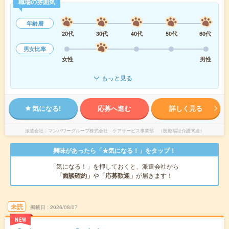
職場の雰囲気
年齢層
20代
30代
40代
50代
60代
男女比率
女性
男性
もっと見る
気になる!
応募へ進む
詳しく見る
派遣会社
マンパワーグループ株式会社 ケアサービス事業部 （医療福祉介護関連）
興味があったら「★気になる！」をタップ！
「気になる！」を押しておくと、派遣会社から
「面談確約」
や
「応募歓迎」
が届きます！
未読
掲載日
2026/08/07
NEW