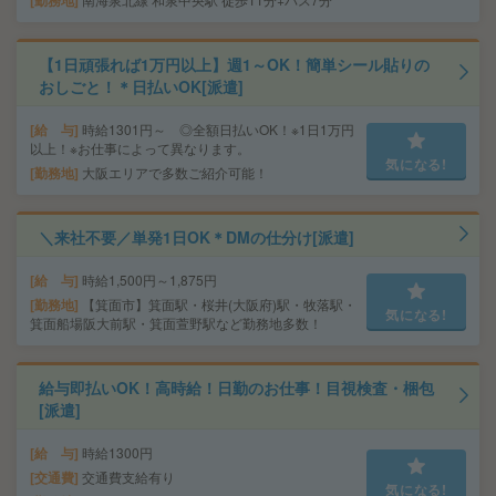
勤務地
【1日頑張れば1万円以上】週1～OK！簡単シール貼りの
おしごと！＊日払いOK[派遣]
給 与
時給1301円～ ◎全額日払いOK！※1日1万円
以上！※お仕事によって異なります。
気になる!
勤務地
大阪エリアで多数ご紹介可能！
＼来社不要／単発1日OK＊DMの仕分け[派遣]
給 与
時給1,500円～1,875円
勤務地
【箕面市】箕面駅・桜井(大阪府)駅・牧落駅・
気になる!
箕面船場阪大前駅・箕面萱野駅など勤務地多数！
給与即払いOK！高時給！日勤のお仕事！目視検査・梱包
[派遣]
給 与
時給1300円
交通費
交通費支給有り
気になる!