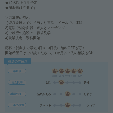
★10名以上採用予定
★履歴書は不要です
▽応募後の流れ
1)翌営業日までに担当より電話・メールでご連絡
2)電話で登録面談→求人とマッチング
3)ご希望の施設で、職場見学
4)就業決定→勤務開始
応募→就業まで最短3日＆10日後に給料GETも可！
開始希望日はご相談ください。1か月以上先の相談もOK！
職場の雰囲気
年齢層
20代
30代
40代
50代
60代
男女比率
女性
男性
職場の様子
活気がある
しずか
仕事の仕方
テキパキ
コツコツ