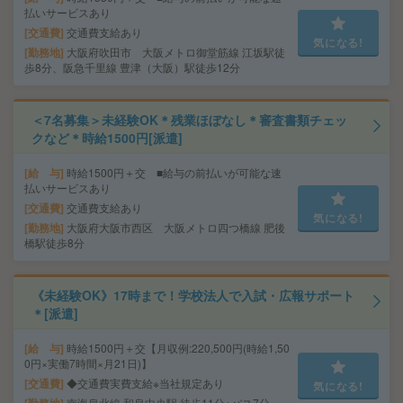
払いサービスあり
交通費
交通費支給あり
気になる!
勤務地
大阪府吹田市 大阪メトロ御堂筋線 江坂駅徒
歩8分、阪急千里線 豊津（大阪）駅徒歩12分
＜7名募集＞未経験OK＊残業ほぼなし＊審査書類チェッ
クなど＊時給1500円[派遣]
給 与
時給1500円＋交 ■給与の前払いが可能な速
払いサービスあり
交通費
交通費支給あり
気になる!
勤務地
大阪府大阪市西区 大阪メトロ四つ橋線 肥後
橋駅徒歩8分
《未経験OK》17時まで！学校法人で入試・広報サポート
＊[派遣]
給 与
時給1500円＋交【月収例:220,500円(時給1,50
0円×実働7時間×月21日)】
交通費
◆交通費実費支給※当社規定あり
気になる!
南海泉北線 和泉中央駅 徒歩11分+バス7分