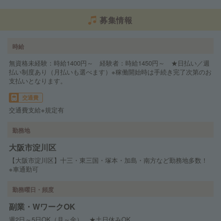
募集情報
時給
無資格未経験：時給1400円～ 経験者：時給1450円～ ★日払い／週
払い制度あり（月払いも選べます）※稼働開始時は手続き完了次第のお
支払いとなります。
交通費
交通費支給※規定有
勤務地
大阪市淀川区
【大阪市淀川区】十三・東三国・塚本・加島・南方など勤務地多数！
※車通勤可
勤務曜日・頻度
副業・WワークOK
週2日～5日OK（月～金） ★土日休みOK