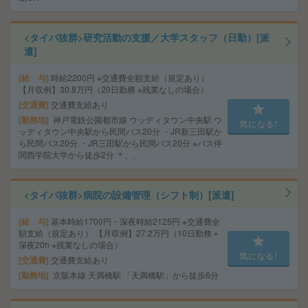
<タイパ抜群>研究活動の支援／大学スタッフ（日勤）[派
遣]
給 与
時給2200円 ※交通費全額支給（規定あり）
【月収例】30.8万円（20日勤務 ※残業なしの場合）
交通費
交通費支給あり
勤務地
神戸電鉄公園都市線 ウッディタウン中央駅 ウ
気になる!
ッディタウン中央駅から民間バス20分 ・JR新三田駅か
ら民間バス20分 ・JR三田駅から民間バス20分 ※バス停
関西学院大学から徒歩2分 ＊、、
<タイパ抜群>病院の設備管理（シフト制）[派遣]
給 与
基本時給1700円・深夜時給2125円 ※交通費全
額支給（規定あり） 【月収例】27.2万円（10日勤務＋
深夜20h ※残業なしの場合）
気になる!
交通費
交通費支給あり
勤務地
京阪本線 天満橋駅 「天満橋駅」から徒歩6分