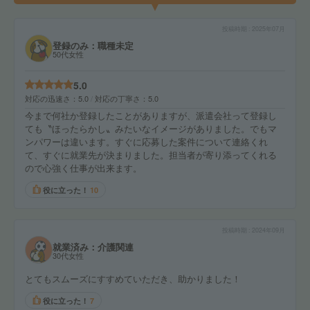
投稿時期
2025年07月
登録のみ：職種未定
50代女性
5.0
対応の迅速さ
5.0
対応の丁寧さ
5.0
今まで何社か登録したことがありますが、派遣会社って登録し
ても〝ほったらかし〟みたいなイメージがありました。でもマ
ンパワーは違います。すぐに応募した案件について連絡くれ
て、すぐに就業先が決まりました。担当者が寄り添ってくれる
ので心強く仕事が出来ます。
役に立った！
10
投稿時期
2024年09月
就業済み：介護関連
30代女性
とてもスムーズにすすめていただき、助かりました！
役に立った！
7