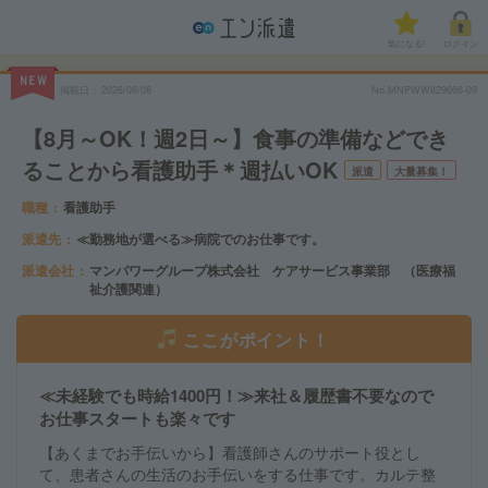
気になる!
ログイン
NEW
掲載日
2026/08/08
No.MNPWW829666-09
【8月～OK！週2日～】食事の準備などでき
ることから看護助手＊週払いOK
派遣
大量募集！
職種
看護助手
派遣先
≪勤務地が選べる≫病院でのお仕事です。
派遣会社
マンパワーグループ株式会社 ケアサービス事業部 （医療福
祉介護関連）
ここがポイント！
≪未経験でも時給1400円！≫来社＆履歴書不要なので
お仕事スタートも楽々です
【あくまでお手伝いから】看護師さんのサポート役とし
て、患者さんの生活のお手伝いをする仕事です。カルテ整