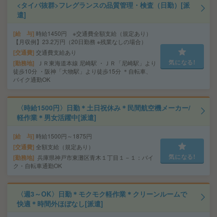
<タイパ抜群>フレグランスの品質管理・検査（日勤）[派
遣]
給 与
時給1450円 ※交通費全額支給（規定あり）
【月収例】23.2万円（20日勤務 ※残業なしの場合）
交通費
交通費支給あり
気になる!
勤務地
ＪＲ東海道本線 尼崎駅 ・ＪＲ「尼崎駅」より
徒歩10分 ・阪神「大物駅」より徒歩15分 ＊自転車、
バイク通勤OK
〈時給1500円〉日勤＊土日祝休み＊民間航空機メーカー/
軽作業＊男女活躍中[派遣]
給 与
時給1500円～1875円
交通費
全額支給（規定あり）
気になる!
勤務地
兵庫県神戸市東灘区青木１丁目１－１：バイ
ク・自転車通勤OK
〈週3～OK〉日勤＊モクモク軽作業＊クリーンルームで
快適＊時間外ほぼなし[派遣]