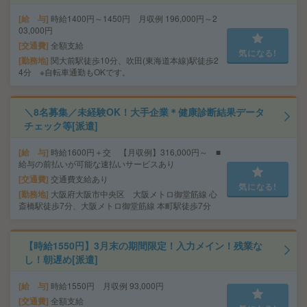
給 与
時給1400円～1450円 月収例 196,000円～2
03,000円
交通費
全額支給
気になる!
勤務地
関大前駅徒歩10分、吹田(東海道本線)駅徒歩2
4分 ※自転車通勤もOKです。
＼8名募集／未経験OK！大手企業＊健康診断結果データ
チェック等[派遣]
給 与
時給1600円＋交 【月収例】316,000円～ ■
給与の前払いが可能な速払いサービスあり
交通費
交通費支給あり
気になる!
勤務地
大阪府大阪市中央区 大阪メトロ御堂筋線 心
斎橋駅徒歩7分、大阪メトロ御堂筋線 本町駅徒歩7分
【時給1550円】3月末の期間限定！入力メイン！残業な
し！朝遅め[派遣]
給 与
時給1550円 月収例 93,000円
交通費
全額支給