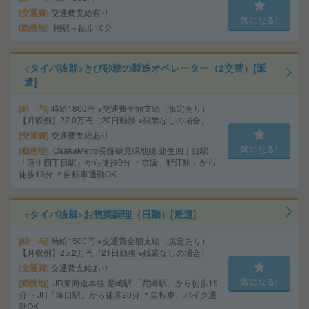
交通費
交通費支給有り
気になる!
勤務地
福駅～徒歩10分
<タイパ抜群>きび砂糖の製造オペレーター（2交替）[派
遣]
給 与
時給1800円 ※交通費全額支給（規定あり）
【月収例】27.0万円（20日勤務 ※残業なしの場合）
交通費
交通費支給あり
気になる!
勤務地
OsakaMetro長堀鶴見緑地線 蒲生四丁目駅
「蒲生四丁目駅」から徒歩9分 ・京阪「野江駅」から
徒歩13分 ＊自転車通勤OK
<タイパ抜群>お惣菜調理（日勤）[派遣]
給 与
時給1500円 ※交通費全額支給（規定あり）
【月収例】25.2万円（21日勤務 ※残業なしの場合）
交通費
交通費支給あり
気になる!
勤務地
JR東海道本線 尼崎駅 「尼崎駅」から徒歩19
分 ・JR「塚口駅」から徒歩20分 ＊自転車、バイク通
勤OK