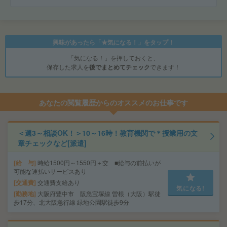
興味があったら「★気になる！」をタップ！
「気になる！」を押しておくと、
保存した求人を
後でまとめてチェック
できます！
あなたの閲覧履歴からのオススメのお仕事です
＜週3～相談OK！＞10～16時！教育機関で＊授業用の文
章チェックなど[派遣]
給 与
時給1500円～1550円＋交 ■給与の前払いが
可能な速払いサービスあり
交通費
交通費支給あり
気になる!
勤務地
大阪府豊中市 阪急宝塚線 曽根（大阪）駅徒
歩17分、北大阪急行線 緑地公園駅徒歩9分