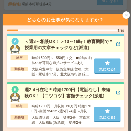
気になる!
勤務地
堺筋本町駅徒歩4分
どちらのお仕事が気になりますか？
17時まで＊【コツコツ】残業ほぼなし▼車通勤OK＊奈良
での学校事務[派遣]
1
/10
給 与
時給1300円 月収例 18万円 時給1300円×実
＜週3～相談OK！＞10～16時！教育機関で＊
働7h×週5日×4週 ※月収例を保証するものではありませ
授業用の文章チェックなど[派遣]
ん。
交通費
1ヶ月3万円を上限として実費支給
気になる!
時給1500円～1550円＋交 ■給与の前
給与
勤務地
関西本線(亀山－難波) 奈良 バス15分 奈
払いが可能な速払いサービスあり
良線 近鉄奈良 バス10分 ※車通勤可能
大阪府豊中市 阪急宝塚線 曽根（大
気になる!
勤務地
阪）駅徒歩17分、北大阪急行線 緑地
公園駅徒歩9分
超レア！＼扶養内×12月まで期間限定！／午前のみ！駅近
×受付[派遣]
週2-4日在宅＊時給1700円【電話なし】未経
験OK！【コツコツ】書類チェック[派遣]
給 与
時給1300円 月収例 83,200円
時給1700円 月収例 26万円 時給170
給与
交通費
全額支給
0円×実働7h45m×週5日×4週 ※月収例
気になる!
勤務地
南森町駅徒歩3分 ※【自転車通勤OK】近くの
を保証するものではありません。
大阪環状線 大阪 徒歩2分 京都本
気になる!
勤務地
方も通いやすい！
線 大阪梅田(阪急線) 徒歩2分