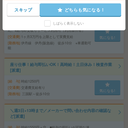
時給2050円！16時まで＊未経験OK！扶養内OK！伊丹で
スキップ
どちらも気になる！
一般事務[派遣]
給 与
時給2050円 月収例 14万円 時給2050円×実
しばらく表示しない
働6h×週3日×4週 ※月収例を保証するものではありませ
ん。※給与即受取りサービス利用可（利用条件有）
交通費
1ヶ月3万円を上限として実費支給
気になる!
勤務地
伊丹線 伊丹(阪急線) 徒歩10分 ※車通勤可
能
座り仕事！給与即払いOK！高時給！土日休み！検査作業
[派遣]
給 与
時給1250円
交通費
交通費支給有り
気になる!
勤務地
三国駅～徒歩10分
＼週3日×13時まで／メーカーで問い合わせ内容の確認な
ど[派遣]
給 与
時給1550円＋交 ■給与の前払いが可能な速