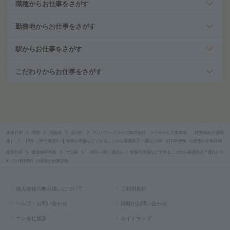
職種からお仕事をさがす
勤務地からお仕事をさがす
駅からお仕事をさがす
こだわりからお仕事をさがす
派遣TOP
関西
大阪府
淀川区
マンパワーグループ株式会社 ケアサービス事業部 （医療福祉介護関
連）
【8月～OK！週2日～】食事の準備などできることから看護助手＊週払いOK（111451596）の派遣の仕事詳細
派遣TOP
阪急神戸本線
十三駅
【8月～OK！週2日～】食事の準備などできることから看護助手＊週払いO
K（111451596）の派遣の仕事詳細
個人情報の取り扱いについて
ご利用規約
ヘルプ・お問い合わせ
掲載のお問い合わせ
エン会社概要
サイトマップ