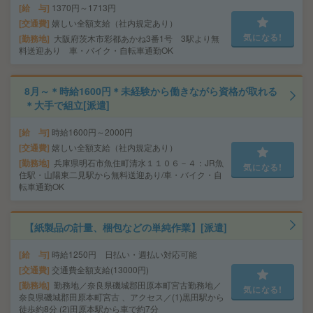
給 与
1370円～1713円
交通費
嬉しい全額支給（社内規定あり）
気になる!
勤務地
大阪府茨木市彩都あかね3番1号 3駅より無
料送迎あり 車・バイク・自転車通勤OK
8月～＊時給1600円＊未経験から働きながら資格が取れる
＊大手で組立[派遣]
給 与
時給1600円～2000円
交通費
嬉しい全額支給（社内規定あり）
勤務地
兵庫県明石市魚住町清水１１０６－４：JR魚
気になる!
住駅・山陽東二見駅から無料送迎あり/車・バイク・自
転車通勤OK
【紙製品の計量、梱包などの単純作業】[派遣]
給 与
時給1250円 日払い・週払い対応可能
交通費
交通費全額支給(13000円)
勤務地
勤務地／奈良県磯城郡田原本町宮古勤務地／
気になる!
奈良県磯城郡田原本町宮古 、アクセス／(1)黒田駅から
徒歩約8分 (2)田原本駅から車で約7分