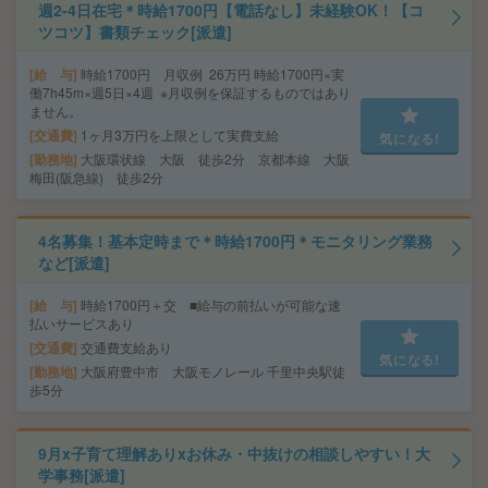
週2-4日在宅＊時給1700円【電話なし】未経験OK！【コ
ツコツ】書類チェック[派遣]
給 与
時給1700円 月収例 26万円 時給1700円×実
働7h45m×週5日×4週 ※月収例を保証するものではあり
ません。
交通費
1ヶ月3万円を上限として実費支給
気になる!
勤務地
大阪環状線 大阪 徒歩2分 京都本線 大阪
梅田(阪急線) 徒歩2分
4名募集！基本定時まで＊時給1700円＊モニタリング業務
など[派遣]
給 与
時給1700円＋交 ■給与の前払いが可能な速
払いサービスあり
交通費
交通費支給あり
気になる!
勤務地
大阪府豊中市 大阪モノレール 千里中央駅徒
歩5分
9月x子育て理解ありxお休み・中抜けの相談しやすい！大
学事務[派遣]