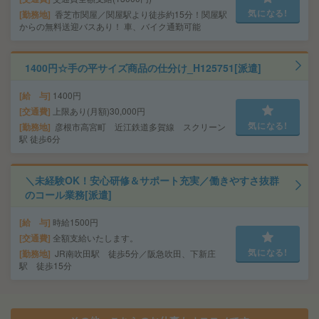
気になる!
勤務地
香芝市関屋／関屋駅より徒歩約15分！関屋駅
からの無料送迎バスあり！ 車、バイク通勤可能
1400円☆手の平サイズ商品の仕分け_H125751[派遣]
給 与
1400円
交通費
上限あり(月額)30,000円
気になる!
勤務地
彦根市高宮町 近江鉄道多賀線 スクリーン
駅 徒歩6分
＼未経験OK！安心研修＆サポート充実／働きやすさ抜群
のコール業務[派遣]
給 与
時給1500円
交通費
全額支給いたします。
気になる!
勤務地
JR南吹田駅 徒歩5分／阪急吹田、下新庄
駅 徒歩15分