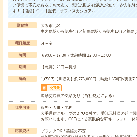
い環境に不安がある方も大丈夫！繁忙期以外は残業が無く、夕方以降
す！【引継】OJT【服装】オフィスカジュアル
勤務地
大阪市北区
中之島駅から徒歩4分／新福島駅から徒歩10分／福島(
曜日頻度
月～金
時間
★9:00～17:30（休憩時間 12:00～13:00）
期間
【急募】即日～長期
時給
1,650円【月収例】約276,000円（時給1,650円×実働7.
交通費
通勤交通費の支給あり（当社規定による）
仕事内容
総務・人事・労務
大手通信グループのBPO会社で、委託元社員の給与
お願いします。OJTによる実践的な研修・フォロー体
応募資格
ブランクOK / 英語力不要
●給与計算の実務経験がある方（一般的な給与計算に