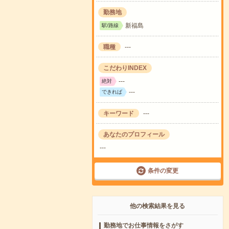
勤務地
新福島
駅/路線
職種
---
こだわりINDEX
---
絶対
---
できれば
キーワード
---
あなたのプロフィール
---
条件の変更
他の検索結果を見る
勤務地でお仕事情報をさがす