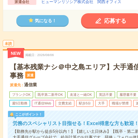
ヒューマンリソシア株式会社 関西オフィス
派遣会社
応募する
気になる！
未読
NEW
掲載日
2026/08/06
【基本残業ナシ＠中之島エリア】大手通
事務
派遣
通信業
派遣先
ブランクOK
既卒第二新卒OK
友達と一緒OK
英語不要
履歴書不要
週5日勤務
IT通信Web
交費支給
駅歩5分
大手
職場が禁煙
ここがポイント！
労務のスペシャリスト目指せる！Excel得意な方も歓迎
【勤務先が駅から徒歩5分以内！】【嬉しい土日休み】【既卒・第二
大手通信グループ会社で、給与計算のお仕事です。研修・フォロー体