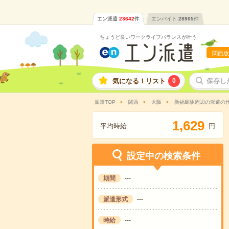
エン派遣
23642
件
エンバイト
28905
件
ちょうど良いワークライフバランスが叶う
関西版
気になる！リスト
0
保存し
派遣TOP
関西
大阪
新福島駅周辺の派遣の
,
1
6
2
9
平均時給:
円
設定中の検索条件
期間
---
派遣形式
---
時給
---