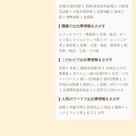
京橋(大阪府)駅
尼崎(東海道本線)駅
大阪城
北詰駅
大阪天満宮駅
北新地駅
海老江
駅
御幣島駅
加島駅
職種でお仕事情報をさがす
オフィスワーク・事務系
営業・販売・サー
ビス系
クリエイティブ系
IT・エンジニア
系
技術系
医療・介護・福祉・教育系
軽
作業・物流・工場・その他
こだわりでお仕事情報をさがす
短期
単発
職種未経験OK
10名以上の大
量募集
友だちと一緒の応募OK
在宅・リモ
ートワーク
週2～3日勤務
週4日勤務
土
日祝のみ勤務
残業なし
副業・WワークOK
交通費別途支給あり
語学力が活かせる
人気のワードでお仕事情報をさがす
急募
年齢不問
財団法人
英語
書類チェ
ック
テレビ局
封入
大学