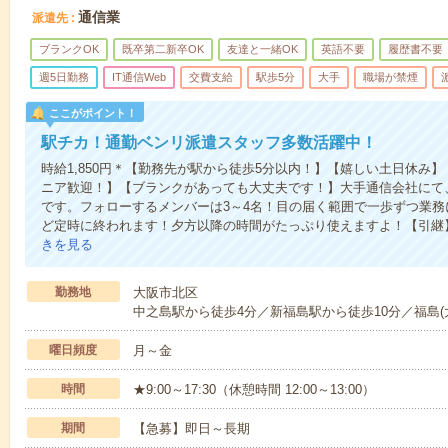
通信業
派遣先
ブランクOK
既卒第二新卒OK
友達と一緒OK
英語不要
履歴書不要
週5日勤務
IT通信Web
交費支給
駅歩5分
大手
職場が禁煙
ここがポイント！
駅チカ！通勤ベンリ派遣スタッフ多数活躍中！
時給1,850円＊【勤務先が駅から徒歩5分以内！】【嬉しい土日休み
ニア歓迎！】【ブランクがあっても大丈夫です！】大手通信会社にて
です。フォローするメンバーは3～4名！目の届く範囲で一歩ずつ業務
ど定時に終われます！夕方以降の時間がたっぷり使えますよ！【引継】
きを見る
勤務地
大阪市北区
中之島駅から徒歩4分／新福島駅から徒歩10分／福島(
曜日頻度
月～金
時間
★9:00～17:30（休憩時間 12:00～13:00）
期間
【急募】即日～長期