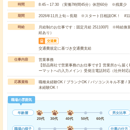
時間
8:45～17:30 （実働7時間45分）休憩60分 ※残業少
期間
2026年11月上旬～長期 ※スタート日相談OK！ #1
時給
月給制のお仕事です：固定月給 251100円 ※時給換
給あり）
交通費
交通費規定に基づき交通費支給
仕事内容
営業事務
【部品商社で営業事務のお仕事です】営業所から届く
ーマットへの入力メイン）受発注電話対応（社外対応
応募資格
職種未経験OK / ブランクOK / パソコンスキル不要 /
未経験OK！
職場の雰囲気
年齢層
男女比率
20代
30代
40代
50代
60代
職場の様子
仕事の仕方