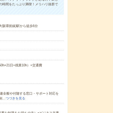
の時間をたっぷり満喫！メリハリ抜群で
大阪環状線)駅から徒歩6分
50h×21日+残業10h）+交通費
関連全般や付随する窓口・サポート対応を
制…
つづきを見る
必要な知識をお持ちの方）●ビジネス文書