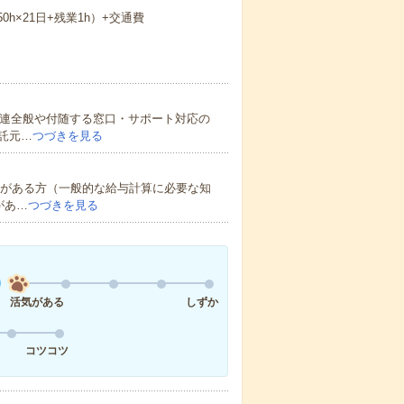
.50h×21日+残業1h）+交通費
関連全般や付随する窓口・サポート対応の
託元…
つづきを見る
験がある方（一般的な給与計算に必要な知
があ…
つづきを見る
活気がある
しずか
コツコツ