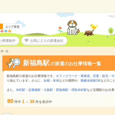
ヘル
エリア変更
た希望条件
お気に入りの派遣会社
仕事一覧
新福島駅
の派遣のお仕事情報一覧
新福島駅の派遣のお仕事情報です。
オフィスワーク・事務系
、
営業・販売・サ
り揃えています。さらに、
短期
・
単発
などの期間や、
職種未経験OK
などのこ
また、
本町駅
・
淀屋橋駅
・
大阪駅
・
肥後橋駅
・
堺筋本町駅
など近隣駅のお仕事
80
1
30
件中
～
件を表示中