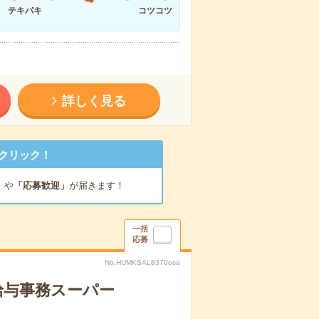
テキパキ
コツコツ
詳しく見る
クリック！
」
や
「応募歓迎」
が届きます！
一括
応募
No.HUMKSAL8370osa
給与事務スーパー