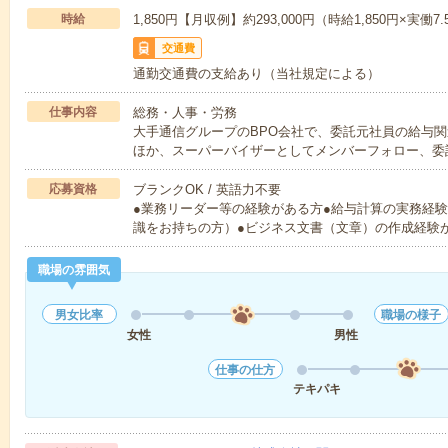
時給
1,850円【月収例】約293,000円（時給1,850円×実働7
交通費
通勤交通費の支給あり（当社規定による）
仕事内容
総務・人事・労務
大手通信グループのBPO会社で、委託元社員の給与
ほか、スーパーバイザーとしてメンバーフォロー、委
応募資格
ブランクOK / 英語力不要
●業務リーダー等の経験がある方●給与計算の実務経
識をお持ちの方）●ビジネス文書（文章）の作成経験
職場の雰囲気
男女比率
職場の様子
女性
男性
仕事の仕方
テキパキ