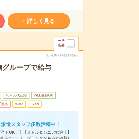
詳しく見る
一括
応募
No.HUMKSAL8366osa
信グループで給与
40～50代活躍
WEB登録OK
派遣多
Word
Excel
！派遣スタッフ多数活躍中！
新卒もOK！】【ミドル＆シニア歓迎！】
制がバッチリ！ブランクがある方や新し