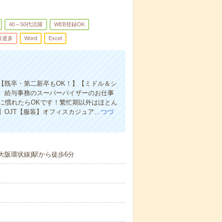
40～50代活躍
WEB登録OK
派遣多
Word
Excel
】【既卒・第二新卒もOK！】【ミドル＆シ
、給与事務のスーパーバイザーのお仕事
に慣れたらOKです！繁忙期以外はほとん
OJT【服装】オフィスカジュア…
つづ
大阪環状線)駅から徒歩6分