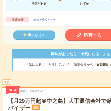
活気がある
しずか
株式会社パソナ
派遣会社
応募する
気になる！
興味があったら「★気になる！」を
「気になる！」を押しておくと、派遣会社から
「面談確約
未読
NEW
掲載日
2026/08/06
【月29万円超＠中之島】大手通信会社で
バイザー
派遣