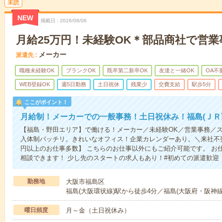
未読
NEW
掲載日
2026/08/06
月給25万円！未経験OK＊部品商社で営
メーカー
派遣先
職種未経験OK
ブランクOK
既卒第二新卒OK
友達と一緒OK
OA不
WEB登録OK
週5日勤務
土日祝休
残業少
交費支給
駅歩5分
ここがポイント！
月給制！メーカーでの一般事務！土日祝休み！福島(ＪＲ
【福島・野田エリア】で働ける！メーカー／未経験OK／営業事務／
入体制バッチリ。きれいなオフィス！企業カレンダーあり。＼来社不要！
円以上のお仕事多数】 こちらのお仕事以外にもご紹介可能です。 お
相談できます！ 少し先のスタートの求人もあり！#初めての派遣歓迎
勤務地
大阪市福島区
福島(大阪環状線)駅から徒歩4分／福島(大阪府・阪神
曜日頻度
月～金（土日祝休み）