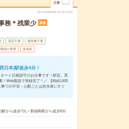
応募
No.PSNWUM2-117871401
業事務＊残業少
派遣
要
英語不要
履歴書不要
職場が禁煙
派遣多
西日本)駅徒歩4分！
スタート日相談可のお仕事です！駅近。受
Web面談で登録完了！／ 【時給1400
仕事での不安・心配ごとは担当者にすぐ
線)駅から徒歩7分／新福島駅から徒歩8分