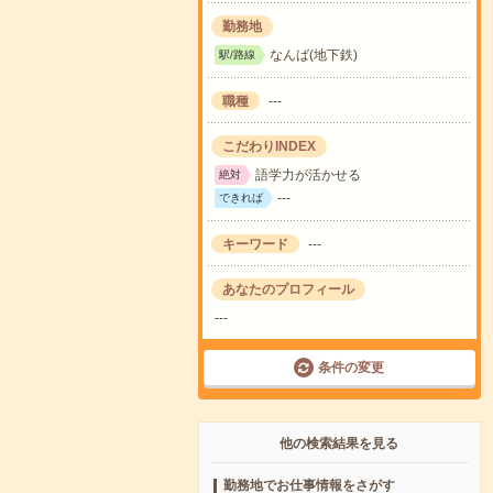
勤務地
なんば(地下鉄)
駅/路線
職種
---
こだわりINDEX
語学力が活かせる
絶対
---
できれば
キーワード
---
あなたのプロフィール
---
条件の変更
他の検索結果を見る
勤務地でお仕事情報をさがす