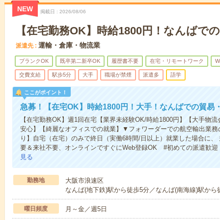
NEW
掲載日
2026/08/06
【在宅勤務OK】時給1800円！なんばで
運輸・倉庫・物流業
派遣先
ブランクOK
既卒第二新卒OK
履歴書不要
在宅・リモートワーク
W
交費支給
駅歩5分
大手
職場が禁煙
派遣多
語学
ここがポイント！
急募！【在宅OK】時給1800円！大手！なんばでの貿易
【在宅勤務OK】週1回在宅【業界未経験OK/時給1800円】【大手
安心】【綺麗なオフィスでの就業】▼フォワーダーでの航空輸出業務
り】自宅（在宅）のみで終日（実働6時間/日以上）就業した場合に、
要＆来社不要、オンラインですぐにWeb登録OK #初めての派遣歓迎
見る
勤務地
大阪市浪速区
なんば(地下鉄)駅から徒歩5分／なんば(南海線)駅から
曜日頻度
月～金／週5日