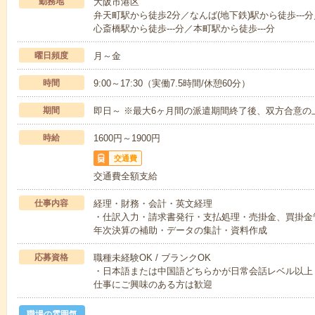
勤務地
大阪市港区
弁天町駅から徒歩2分／なんば(地下鉄)駅から徒歩---分
心斎橋駅から徒歩---分／本町駅から徒歩---分
曜日頻度
月～金
時間
9:00～17:30（実働7.5時間/休憩60分）
期間
即日～ ※最大6ヶ月間の派遣期間終了後、双方合意の
時給
1600円～1900円
交通費
交通費全額支給
仕事内容
経理・財務・会計・英文経理
・仕訳入力・請求書発行・支払処理・売掛金、買掛金
年次決算の補助・データの集計・資料作成
応募資格
職種未経験OK / ブランクOK
・日本語または中国語どちらかが日常会話レベル以上
仕事にご興味のある方は歓迎
職場の雰囲気