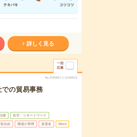
テキパキ
コツコツ
詳しく見る
一括
応募
No.PSNWＣ1-1169823
社での貿易事務
代活躍
在宅・リモートワーク
服装自由
職場が禁煙
派遣多
Word