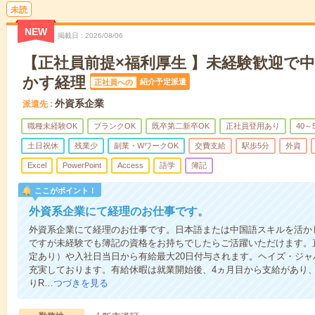
未読
NEW
掲載日
2026/08/06
【正社員前提×福利厚生 】未経験歓迎で
かす経理
紹介予定派遣
正社員への
外資系企業
派遣先
職種未経験OK
ブランクOK
既卒第二新卒OK
正社員登用あり
40～
土日祝休
残業少
副業・WワークOK
交費支給
駅歩5分
外資
Excel
PowerPoint
Access
語学
簿記
ここがポイント！
外資系企業にて経理のお仕事です。
外資系企業にて経理のお仕事です。日本語または中国語スキルを活か
ですが未経験でも簿記の資格をお持ちでしたらご活躍いただけます。
定あり）や入社日当日から有給最大20日付与されます。ヘイズ・ジ
充実しております。有給休暇は就業開始後、4ヵ月目から支給があり
りR…
つづきを見る