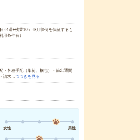
週5日×4週+残業10h ※月収例を保証するも
利用条件有）
配・各種手配（集荷、梱包）・輸出通関
・請求…
つづきを見る
女性
男性