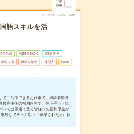
一括
応募
No.HAYKSFPaf5589002
中国語スキルを活
50代活躍
WEB登録OK
週5日勤務
服装自由
職場が禁煙
外国人
Word
してご活躍できるお仕事で、経験者歓迎
直接雇用後の福利厚生で、住宅手当（規
ャパンでは派遣で働く皆様への福利厚生が
、継続して６ヵ月以上ご就業された方に限