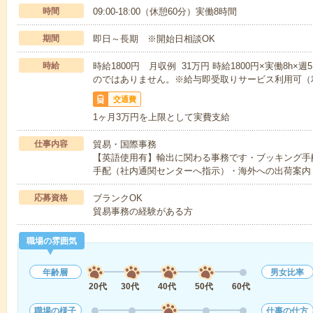
時間
09:00-18:00（休憩60分）実働8時間
期間
即日～長期 ※開始日相談OK
時給
時給1800円 月収例 31万円 時給1800円×実働8h×
のではありません。※給与即受取りサービス利用可（
交通費
1ヶ月3万円を上限として実費支給
仕事内容
貿易・国際事務
【英語使用有】輸出に関わる事務です・ブッキング手
手配（社内通関センターへ指示）・海外への出荷案内
応募資格
ブランクOK
貿易事務の経験がある方
職場の雰囲気
年齢層
男女比率
20代
30代
40代
50代
60代
職場の様子
仕事の仕方