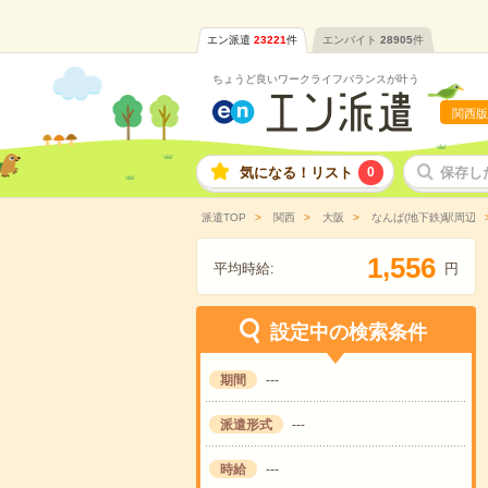
エン派遣
23221
件
エンバイト
28905
件
ちょうど良いワークライフバランスが叶う
関西版
気になる！リスト
0
保存し
派遣TOP
関西
大阪
なんば(地下鉄)駅周辺
,
1
5
5
6
平均時給:
円
設定中の検索条件
期間
---
派遣形式
---
時給
---