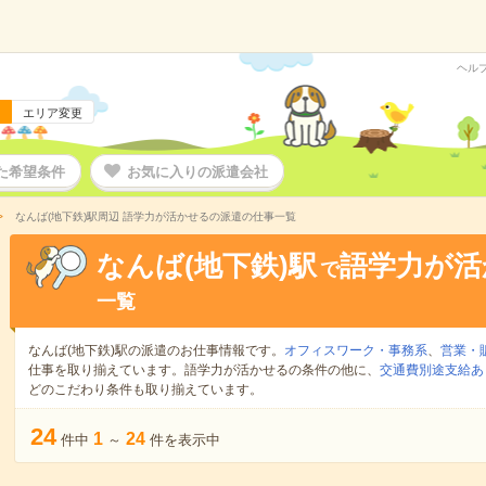
ヘル
エリア変更
た希望条件
お気に入りの派遣会社
なんば(地下鉄)駅周辺 語学力が活かせるの派遣の仕事一覧
なんば(地下鉄)駅
語学力が活
で
一覧
なんば(地下鉄)駅の派遣のお仕事情報です。
オフィスワーク・事務系
、
営業・
仕事を取り揃えています。語学力が活かせるの条件の他に、
交通費別途支給あ
どのこだわり条件も取り揃えています。
24
1
24
件中
～
件を表示中