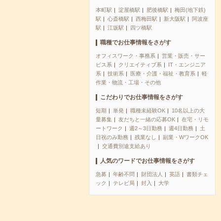
本町駅
淀屋橋駅
肥後橋駅
梅田(地下鉄)
駅
心斎橋駅
西梅田駅
新大阪駅
阿波座
駅
江坂駅
四ツ橋駅
職種でお仕事情報をさがす
オフィスワーク・事務系
営業・販売・サー
ビス系
クリエイティブ系
IT・エンジニア
系
技術系
医療・介護・福祉・教育系
軽
作業・物流・工場・その他
こだわりでお仕事情報をさがす
短期
単発
職種未経験OK
10名以上の大
量募集
友だちと一緒の応募OK
在宅・リモ
ートワーク
週2～3日勤務
週4日勤務
土
日祝のみ勤務
残業なし
副業・WワークOK
交通費別途支給あり
人気のワードでお仕事情報をさがす
急募
年齢不問
財団法人
英語
書類チェ
ック
テレビ局
封入
大学