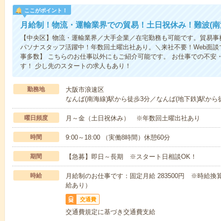
ここがポイント！
月給制！物流・運輸業界での貿易！土日祝休み！難波(南
【中央区】物流・運輸業界／大手企業／在宅勤務も可能です。貿易事
パソナスタッフ活躍中！年数回土曜出社あり。＼来社不要！Web面談で
事多数】 こちらのお仕事以外にもご紹介可能です。 お仕事での不安
す！ 少し先のスタートの求人もあり！
勤務地
大阪市浪速区
なんば(南海線)駅から徒歩3分／なんば(地下鉄)駅から
曜日頻度
月～金（土日祝休み） ※年数回土曜出社あり
時間
9:00～18:00 （実働8時間）休憩60分
期間
【急募】即日～長期 ※スタート日相談OK！
時給
月給制のお仕事です：固定月給 283500円 ※時給換
給あり）
交通費
交通費規定に基づき交通費支給