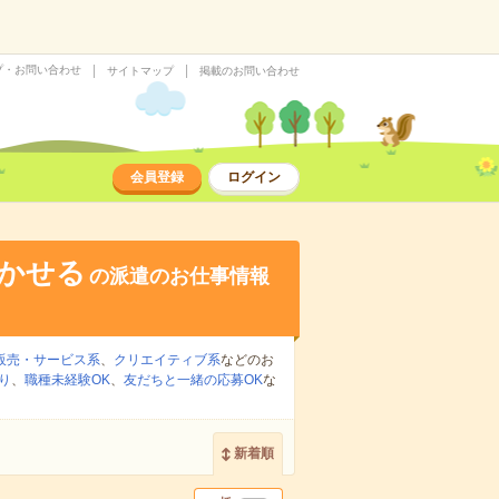
プ・お問い合わせ
サイトマップ
掲載のお問い合わせ
会員登録
ログイン
かせる
の派遣のお仕事情報
販売・サービス系
、
クリエイティブ系
などのお
り
、
職種未経験OK
、
友だちと一緒の応募OK
な
新着順