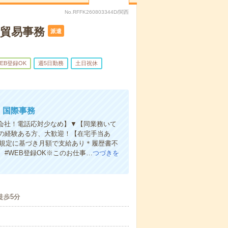
No.RFFK260803344D/関西
の貿易事務
派遣
EB登録OK
週5日勤務
土日祝休
・国際事務
物流会社！電話応対少なめ】▼【同業務いて
の経験ある方、大歓迎！【在宅手当あ
 規定に基づき月額で支給あり＊履歴書不
 #WEB登録OK※このお仕事…
つづきを
徒歩5分