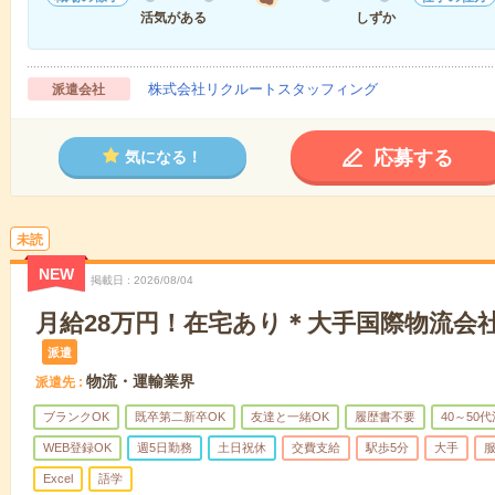
活気がある
しずか
株式会社リクルートスタッフィング
派遣会社
応募する
気になる！
未読
NEW
掲載日
2026/08/04
月給28万円！在宅あり＊大手国際物流会
派遣
物流・運輸業界
派遣先
ブランクOK
既卒第二新卒OK
友達と一緒OK
履歴書不要
40～50
WEB登録OK
週5日勤務
土日祝休
交費支給
駅歩5分
大手
Excel
語学