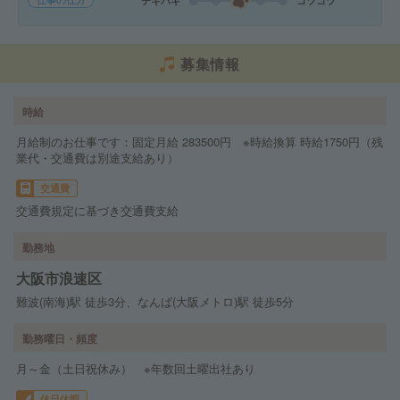
テキパキ
コツコツ
募集情報
時給
月給制のお仕事です：固定月給 283500円 ※時給換算 時給1750円（残
業代・交通費は別途支給あり）
交通費
交通費規定に基づき交通費支給
勤務地
大阪市浪速区
難波(南海)駅 徒歩3分、なんば(大阪メトロ)駅 徒歩5分
勤務曜日・頻度
月～金（土日祝休み） ※年数回土曜出社あり
休日休暇