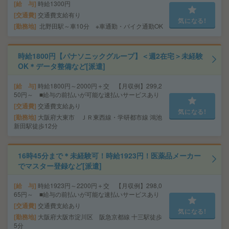
給 与
時給1300円
交通費
交通費支給有り
気になる!
勤務地
北野田駅～車10分 ※車通勤・バイク通勤OK
時給1800円【パナソニックグループ】＜週2在宅＞未経験
OK＊データ整備など[派遣]
給 与
時給1800円～2000円＋交 【月収例】299,2
50円～ ■給与の前払いが可能な速払いサービスあり
交通費
交通費支給あり
気になる!
勤務地
大阪府大東市 ＪＲ東西線・学研都市線 鴻池
新田駅徒歩12分
16時45分まで＊未経験可！時給1923円！医薬品メーカー
でマスター登録など[派遣]
給 与
時給1923円～2200円＋交 【月収例】298,0
65円～ ■給与の前払いが可能な速払いサービスあり
交通費
交通費支給あり
気になる!
勤務地
大阪府大阪市淀川区 阪急京都線 十三駅徒歩
5分