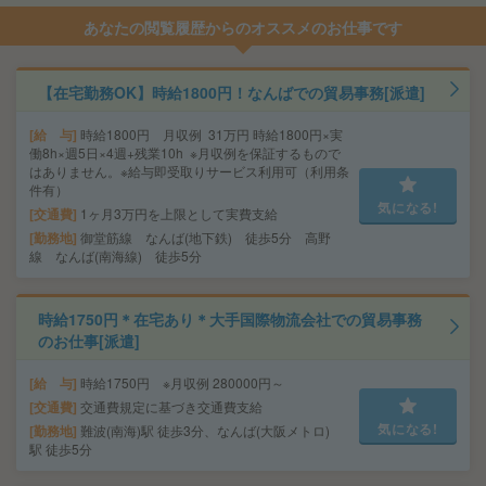
あなたの閲覧履歴からのオススメのお仕事です
【在宅勤務OK】時給1800円！なんばでの貿易事務[派遣]
給 与
時給1800円 月収例 31万円 時給1800円×実
働8h×週5日×4週+残業10h ※月収例を保証するもので
はありません。※給与即受取りサービス利用可（利用条
件有）
気になる!
交通費
1ヶ月3万円を上限として実費支給
勤務地
御堂筋線 なんば(地下鉄) 徒歩5分 高野
線 なんば(南海線) 徒歩5分
時給1750円＊在宅あり＊大手国際物流会社での貿易事務
のお仕事[派遣]
給 与
時給1750円 ※月収例 280000円～
交通費
交通費規定に基づき交通費支給
気になる!
勤務地
難波(南海)駅 徒歩3分、なんば(大阪メトロ)
駅 徒歩5分