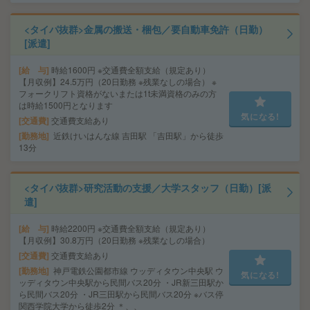
<タイパ抜群>金属の搬送・梱包／要自動車免許（日勤）
[派遣]
給 与
時給1600円 ※交通費全額支給（規定あり）
【月収例】24.5万円（20日勤務 ※残業なしの場合） ※
フォークリフト資格がないまたは1t未満資格のみの方
は時給1500円となります
気になる!
交通費
交通費支給あり
勤務地
近鉄けいはんな線 吉田駅 「吉田駅」から徒歩
13分
<タイパ抜群>研究活動の支援／大学スタッフ（日勤）[派
遣]
給 与
時給2200円 ※交通費全額支給（規定あり）
【月収例】30.8万円（20日勤務 ※残業なしの場合）
交通費
交通費支給あり
勤務地
神戸電鉄公園都市線 ウッディタウン中央駅 ウ
気になる!
ッディタウン中央駅から民間バス20分 ・JR新三田駅か
ら民間バス20分 ・JR三田駅から民間バス20分 ※バス停
関西学院大学から徒歩2分 ＊、、