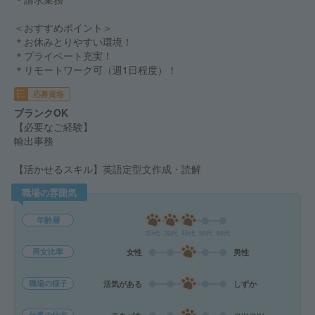
＜おすすめポイント＞
＊お休みとりやすい環境！
＊プライベート充実！
＊リモートワーク可（週1日程度）！
応募資格
ブランクOK
【必要なご経験】
輸出事務
【活かせるスキル】英語定型文作成・読解
職場の雰囲気
年齢層
20代
30代
40代
50代
60代
男女比率
女性
男性
職場の様子
活気がある
しずか
仕事の仕方