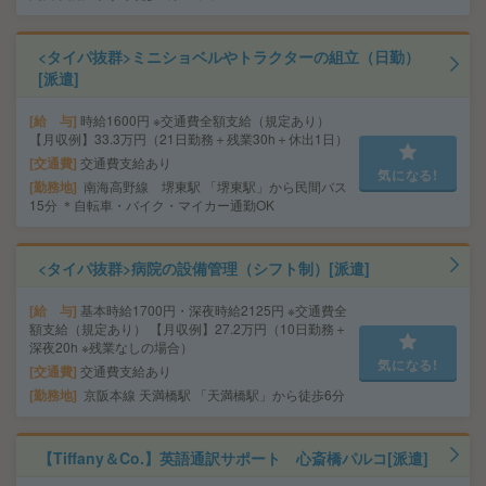
<タイパ抜群>ミニショベルやトラクターの組立（日勤）
[派遣]
給 与
時給1600円 ※交通費全額支給（規定あり）
【月収例】33.3万円（21日勤務＋残業30h＋休出1日）
交通費
交通費支給あり
気になる!
勤務地
南海高野線 堺東駅 「堺東駅」から民間バス
15分 ＊自転車・バイク・マイカー通勤OK
<タイパ抜群>病院の設備管理（シフト制）[派遣]
給 与
基本時給1700円・深夜時給2125円 ※交通費全
額支給（規定あり） 【月収例】27.2万円（10日勤務＋
深夜20h ※残業なしの場合）
気になる!
交通費
交通費支給あり
勤務地
京阪本線 天満橋駅 「天満橋駅」から徒歩6分
【Tiffany＆Co.】英語通訳サポート 心斎橋パルコ[派遣]