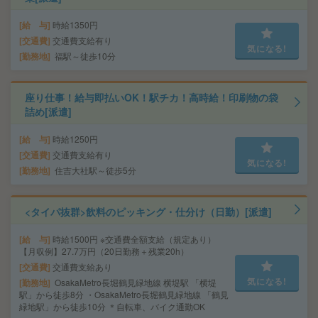
給 与
時給1350円
交通費
交通費支給有り
気になる!
勤務地
福駅～徒歩10分
座り仕事！給与即払いOK！駅チカ！高時給！印刷物の袋
詰め[派遣]
給 与
時給1250円
交通費
交通費支給有り
気になる!
勤務地
住吉大社駅～徒歩5分
<タイパ抜群>飲料のピッキング・仕分け（日勤）[派遣]
給 与
時給1500円 ※交通費全額支給（規定あり）
【月収例】27.7万円（20日勤務＋残業20h）
交通費
交通費支給あり
気になる!
勤務地
OsakaMetro長堀鶴見緑地線 横堤駅 「横堤
駅」から徒歩8分 ・OsakaMetro長堀鶴見緑地線 「鶴見
緑地駅」から徒歩10分 ＊自転車、バイク通勤OK