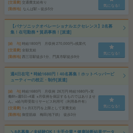
交通費
交通費支給有り
気になる!
勤務地
なんば駅～徒歩5分
【パナソニックオペレーショナルエクセレンス】2名募
集！在宅勤務＊貿易事務！[派遣]
給 与
時給1800円 月収例 270,000円+残業代
交通費
全額支給
気になる!
勤務地
西三荘駅徒歩1分、門真市駅徒歩9分
週4日在宅＊時給1680円！40名募集！ホットペッパービ
ューティーの校正・制作[派遣]
給 与
時給1680円 月収例 26万円 時給1680円×実
働8h×週5日×4週 ※月収例を保証するものではありませ
ん。※給与即受取りサービス利用可（利用条件有）
気になる!
交通費
1ヶ月3万円を上限として実費支給
勤務地
御堂筋線 梅田(地下鉄) 徒歩3分
＼8名募集／未経験OK！大手企業＊健康診断結果データ