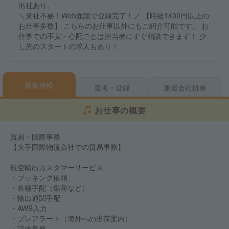
出社あり。
＼来社不要！Web面談で登録完了！／ 【時給1400円以上の
お仕事多数】 こちらのお仕事以外にもご紹介可能です。 お
仕事での不安・心配ごとは担当者にすぐ相談できます！ 少
し先のスタートの求人もあり！
募集情報
選考・登録
派遣会社概要
お仕事の概要
貿易・国際事務
【大手国際物流会社での貿易事務】
航空輸出カスタマーサービス
・ブッキング依頼
・各種手配（集荷など）
・輸出通関手配
・AWB入力
・プレアラート（海外への出荷案内）
・請求業務