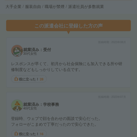
大手企業 / 服装自由 / 職場が禁煙 / 派遣社員が多数就業
この派遣会社に登録した方の声
投稿時期
2023年06月
就業済み：受付
30代女性
レスポンスが早くて、初月から社会保険にも加入できる所や研
修制度などもしっかりしている点です。
役に立った！
28
投稿時期
2023年07月
就業済み：学校事務
40代女性
登録時、ウェブで顔を合わせの面談で安心だった。
フォローがこまめで丁寧だったので安心できた。
役に立った！
16