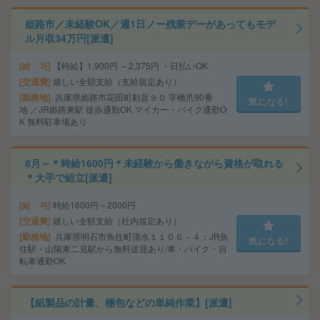
姫路市／未経験OK／週1日ノー残業デーがあってもモデ
ル月収34万円[派遣]
給 与
【時給】1,900円 ～2,375円 ・日払いOK
交通費
嬉しい全額支給（支給規定あり）
勤務地
兵庫県姫路市花田町勅旨９０ 字橋爪90番
気になる!
地 ／JR姫路東駅 徒歩通勤OK マイカー・バイク通勤O
K 無料駐車場あり
8月～＊時給1600円＊未経験から働きながら資格が取れる
＊大手で組立[派遣]
給 与
時給1600円～2000円
交通費
嬉しい全額支給（社内規定あり）
勤務地
兵庫県明石市魚住町清水１１０６－４：JR魚
気になる!
住駅・山陽東二見駅から無料送迎あり/車・バイク・自
転車通勤OK
【紙製品の計量、梱包などの単純作業】[派遣]