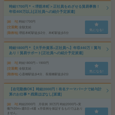
時給1700円＊＜堺筋本町＞正社員をめざせる貿易事務！
年収400万以上[正社員への紹介予定派遣]
給 与
時給1700円
交通費
全額支給
気になる!
勤務地
堺筋本町駅徒歩2分、本町駅徒歩5分
時給1800円＊【大手外資系×正社員へ】年収440万！賞与
あり！貿易サポート[正社員への紹介予定派遣]
給 与
時給1800円～1900円
交通費
全額支給
気になる!
勤務地
心斎橋駅徒歩4分、長堀橋駅徒歩2分
【在宅勤務OK】時給2000円！有名テーマパークで給与計
算のお仕事＊残業ほぼなし[派遣]
給 与
時給2000円 月収例 30万円 時給2000円×実
働7h30m×週5日×4週 ※月収例を保証するものではあり
ません。