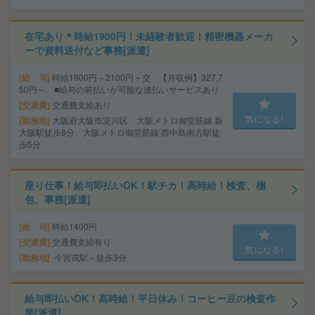
在宅あり＊時給1900円！未経験者歓迎！精密機器メーカ
ーで資料送付など事務[派遣]
給 与
時給1900円～2100円＋交 【月収例】327,7
50円～ ■給与の前払いが可能な速払いサービスあり
交通費
交通費支給あり
気になる!
勤務地
大阪府大阪市淀川区 大阪メトロ御堂筋線 新
大阪駅徒歩8分、大阪メトロ御堂筋線 西中島南方駅徒
歩5分
座り仕事！給与即払いOK！駅チカ！高時給！検査、梱
包、事務[派遣]
給 与
時給1400円
交通費
交通費支給有り
気になる!
勤務地
今宮戎駅～徒歩3分
給与即払いOK！高時給！平日休み！コーヒー豆の検査作
業[派遣]