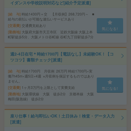
イダンスや学校説明対応など[紹介予定派遣]
給 与
時給1430円＋交 【月収例】268,720円～ ■
給与の前払いが可能な速払いサービスあり
交通費
交通費支給あり
気になる!
勤務地
大阪府大阪市天王寺区 近鉄大阪線 大阪上本
町駅徒歩5分、大阪メトロ谷町線 谷町九丁目駅徒歩7分
週2-4日在宅＊時給1700円【電話なし】未経験OK！【コ
ツコツ】書類チェック[派遣]
給 与
時給1700円 月収例 26万円 時給1700円×実
働7h45m×週5日×4週 ※月収例を保証するものではあり
ません。
交通費
1ヶ月3万円を上限として実費支給
気になる!
勤務地
大阪環状線 大阪 徒歩2分 京都本線 大阪
梅田(阪急線) 徒歩2分
座り仕事！給与即払いOK！土日休み！検査・データ入力
[派遣]