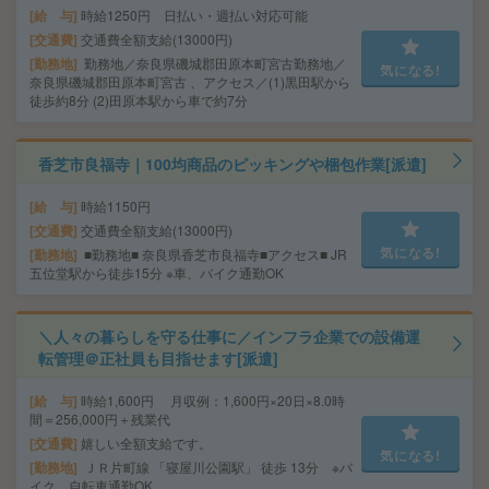
給 与
時給1250円 日払い・週払い対応可能
交通費
交通費全額支給(13000円)
勤務地
勤務地／奈良県磯城郡田原本町宮古勤務地／
気になる!
奈良県磯城郡田原本町宮古 、アクセス／(1)黒田駅から
徒歩約8分 (2)田原本駅から車で約7分
香芝市良福寺｜100均商品のピッキングや梱包作業[派遣]
給 与
時給1150円
交通費
交通費全額支給(13000円)
気になる!
勤務地
■勤務地■ 奈良県香芝市良福寺■アクセス■ JR
五位堂駅から徒歩15分 ※車、バイク通勤OK
＼人々の暮らしを守る仕事に／インフラ企業での設備運
転管理＠正社員も目指せます[派遣]
給 与
時給1,600円 月収例：1,600円×20日×8.0時
間＝256,000円＋残業代
交通費
嬉しい全額支給です。
気になる!
勤務地
ＪＲ片町線 「寝屋川公園駅」 徒歩 13分 ※バ
イク、自転車通勤OK