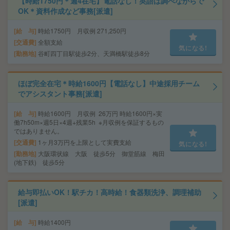
【時給1750円＊週4在宅】電話なし！英語は調べながらで
OK＊資料作成など事務[派遣]
給 与
時給1750円 月収例 271,250円
交通費
全額支給
気になる!
勤務地
谷町四丁目駅徒歩2分、天満橋駅徒歩8分
ほぼ完全在宅＊時給1600円【電話なし】中途採用チーム
でアシスタント事務[派遣]
給 与
時給1600円 月収例 26万円 時給1600円×実
働7h50m×週5日×4週+残業5h ※月収例を保証するもの
ではありません。
交通費
1ヶ月3万円を上限として実費支給
気になる!
勤務地
大阪環状線 大阪 徒歩5分 御堂筋線 梅田
(地下鉄) 徒歩5分
給与即払いOK！駅チカ！高時給！食器類洗浄、調理補助
[派遣]
給 与
時給1400円