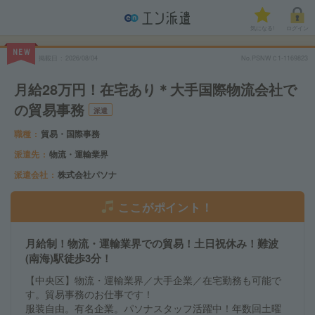
気になる!
ログイン
NEW
掲載日
2026/08/04
No.PSNWＣ1-1169823
月給28万円！在宅あり＊大手国際物流会社で
の貿易事務
派遣
職種
貿易・国際事務
派遣先
物流・運輸業界
派遣会社
株式会社パソナ
ここがポイント！
月給制！物流・運輸業界での貿易！土日祝休み！難波
(南海)駅徒歩3分！
【中央区】物流・運輸業界／大手企業／在宅勤務も可能で
す。貿易事務のお仕事です！
服装自由。有名企業。パソナスタッフ活躍中！年数回土曜