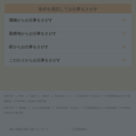
条件を指定してお仕事をさがす
職種からお仕事をさがす
勤務地からお仕事をさがす
駅からお仕事をさがす
こだわりからお仕事をさがす
派遣TOP
関西
大阪府
浪速区
株式会社パソナ
月給28万円！在宅あり＊大手国際物流会社での貿
易事務（111441908）の派遣の仕事詳細
派遣TOP
南海線
なんば(南海線)駅
月給28万円！在宅あり＊大手国際物流会社での貿易事務（111441908）
の派遣の仕事詳細
個人情報の取り扱いについて
ご利用規約