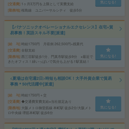
気になる!
交通費
1ヶ月3万円を上限として実費支給
勤務地
桜島線 ユニバーサルシティ 徒歩5分
【パナソニックオペレーショナルエクセレンス】在宅×貿
易事務！英語スキル不要[派遣]
給 与
時給1750円 月収例 262,500円+残業代
交通費
全額支給
気になる!
勤務地
西三荘駅徒歩1分、門真市駅徒歩9分 ※最近で
きたオフィス！緑いっぱいで気分も上がる↑駅直結！
<夏場は在宅週2日>時短も相談OK！大手外資企業で貿易
事務＊50代活躍中[派遣]
給 与
時給1750円＋交
交通費
◆交通費実費支給※当社規定あり
気になる!
勤務地
大阪メトロ御堂筋線 本町駅 徒歩2分/大阪メト
ロ中央線 堺筋本町駅 徒歩6分