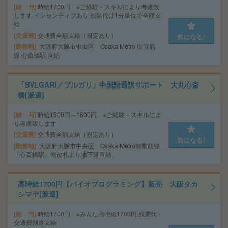
給 与
時給1700円 ※ご経験・スキルにより考慮致
します インセンティブあり 残業代は1分単位で全額支
給
交通費
交通費全額支給（規定あり）
気になる!
勤務地
大阪府大阪市中央区 Osaka Metro 御堂筋
線 心斎橋駅 直結
「BVLGARI／ブルガリ」中国語通訳サポート 大丸心斎
橋[派遣]
給 与
時給1500円～1600円 ※ご経験・スキルによ
り考慮致します
交通費
交通費全額支給（規定あり）
気になる!
勤務地
大阪府大阪市中央区 Osaka Metro御堂筋線
「心斎橋駅」南改札より地下道直結
高時給1700円【バイオプログラミング】販売 大阪タカ
シマヤ[派遣]
給 与
時給1700円 ※みんな高時給1700円 残業代・
交通費別途支給