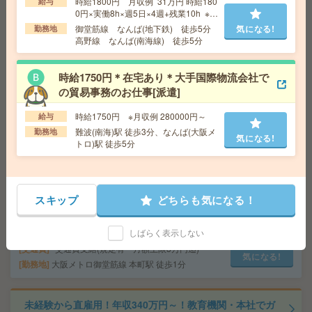
時給1800円 月収例 31万円 時給180
給与
勤務地
JR大阪環状線 弁天町駅 徒歩2分
0円×実働8h×週5日×4週+残業10h ※月
収例を保証するものではありません。
御堂筋線 なんば(地下鉄) 徒歩5分
気になる!
勤務地
※給与即受取りサービス利用可（利用
高野線 なんば(南海線) 徒歩5分
【夜勤×基本完全在宅】高時給2000円！専門商社で海外営
条件有）
業事務＊50代活躍中[派遣]
時給1750円＊在宅あり＊大手国際物流会社で
給 与
時給2000円＋交【月収例:262,500円(時給2,00
の貿易事務のお仕事[派遣]
0円×実働6時間15分×月21日)】※24時～翌5時は深夜割
増時給(2,500円)になります
時給1750円 ※月収例 280000円～
給与
交通費
◆交通費実費支給※当社規定あり
気になる!
難波(南海)駅 徒歩3分、なんば(大阪メ
勤務地
気になる!
勤務地
大阪メトロ御堂筋線 江坂駅 徒歩2分/阪急千里
トロ)駅 徒歩5分
線 豊津駅 バス9分＋徒歩2分
高時給3800円！医薬品のメディカルライティング@在宅
スキップ
どちらも気になる！
可！＊50代活躍中[派遣]
しばらく表示しない
給 与
時給3800円＋交
交通費
*交通費支給(規定有・月額上限3万円迄)
気になる!
勤務地
大阪メトロ御堂筋線 本町駅 徒歩1分
未経験から直雇用！年収340万円～！教育機関・本社でガ