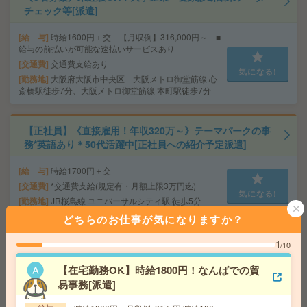
チェック等[派遣]
給 与
時給1600円＋交 【月収例】316,000円～ ■
給与の前払いが可能な速払いサービスあり
交通費
交通費支給あり
気になる!
勤務地
大阪府大阪市中央区 大阪メトロ御堂筋線 心
斎橋駅徒歩7分、大阪メトロ御堂筋線 本町駅徒歩7分
【正社員】《直接雇用！年収320万～》テーマパークの事
務*英語あり＊50代活躍中[正社員への紹介予定派遣]
給 与
時給1700円＋交
交通費
*交通費支給(規定有・月額上限3万円迄)
気になる!
勤務地
JR桜島線 ユニバーサルシティ駅 徒歩5分
どちらのお仕事が気になりますか？
＼高時給1700円！／未経験OKの翻訳事務！年休124日程
1
/10
度[派遣]
【在宅勤務OK】時給1800円！なんばでの貿
給 与
時給1700円＋交
易事務[派遣]
交通費
◆交通費実費支給※当社規定あり
気になる!