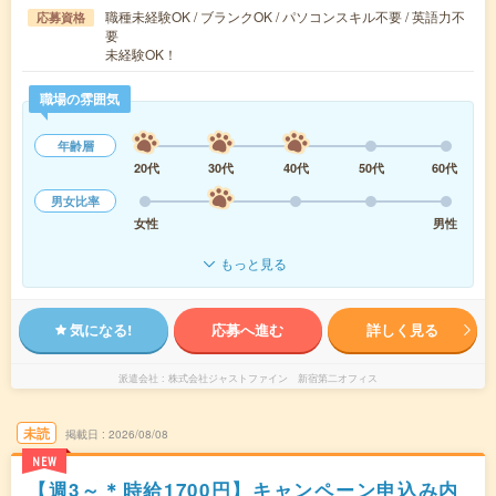
職種未経験OK / ブランクOK / パソコンスキル不要 / 英語力不
応募資格
要
未経験OK！
職場の雰囲気
年齢層
20代
30代
40代
50代
60代
男女比率
女性
男性
もっと見る
気になる!
応募へ進む
詳しく見る
派遣会社
株式会社ジャストファイン 新宿第二オフィス
未読
掲載日
2026/08/08
NEW
【週3～＊時給1700円】キャンペーン申込み内