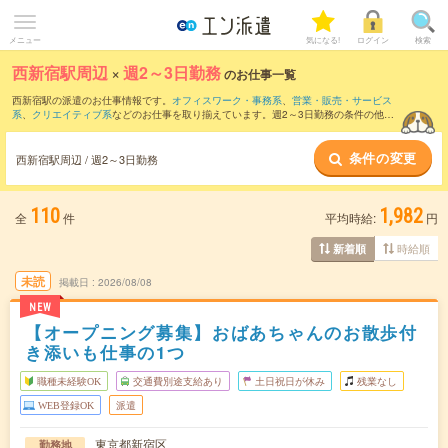
メニュー
気になる!
ログイン
検索
西新宿駅周辺
×
週2～3日勤務
のお仕事一覧
西新宿駅の派遣のお仕事情報です。
オフィスワーク・事務系
、
営業・販売・サービス
系
、
クリエイティブ系
などのお仕事を取り揃えています。週2～3日勤務の条件の他
に、
交通費別途支給あり
、
職種未経験OK
、
友だちと一緒の応募OK
などのこだわり条
件も取り揃えています。
条件の変更
西新宿駅周辺 / 週2～3日勤務
110
1,982
全
件
平均時給:
円
時給順
新着順
未読
掲載日
2026/08/08
NEW
【オープニング募集】おばあちゃんのお散歩付
き添いも仕事の1つ
職種未経験OK
交通費別途支給あり
土日祝日が休み
残業なし
WEB登録OK
派遣
東京都新宿区
勤務地