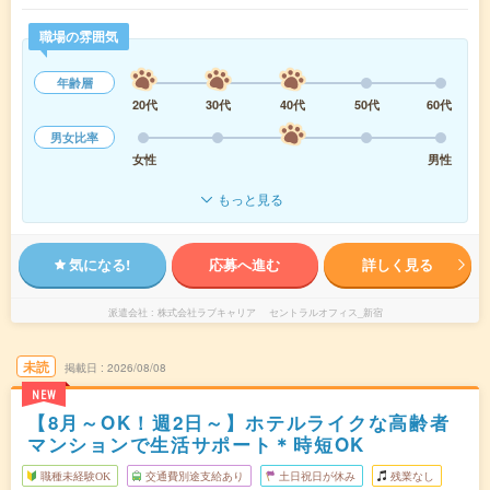
職場の雰囲気
年齢層
20代
30代
40代
50代
60代
男女比率
女性
男性
もっと見る
気になる!
応募へ進む
詳しく見る
派遣会社
株式会社ラブキャリア セントラルオフィス_新宿
未読
掲載日
2026/08/08
NEW
【8月～OK！週2日～】ホテルライクな高齢者
マンションで生活サポート＊時短OK
職種未経験OK
交通費別途支給あり
土日祝日が休み
残業なし