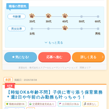
職場の雰囲気
年齢層
20代
30代
40代
50代
60代
男女比率
女性
男性
もっと見る
気になる!
応募へ進む
詳しく見る
派遣会社
株式会社エスプールヒューマンソリューションズ 関東エリア
未読
掲載日
2026/08/08
NEW
【時短OK&年齢不問】子供に寄り添う保育業務
＊週2日や午前のみ勤務も叶っちゃう！
職種未経験OK
交通費別途支給あり
土日祝日が休み
残業なし