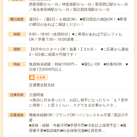
西新宿駅から---分／神楽坂駅から---分／新宿西口駅から---分
／落合南長崎駅から---分／国立競技場駅から---分
週3日～（週2日～も相談OK） ■曜日固定の相談OK！ ■希望
曜日頻度
の曜日があればご相談ください！
9:00～18:00（休憩60分）■ご希望があれば下記シフトも
時間
OK！早番 7:00～16:00遅番 …
【8月中のスタートOK！急募！】2カ月～ ■ご応募から最短
期間
2～3日後に就業が可能です！
無資格未経験：時給1500円～ ■週払いOK ■扶養内OK ■
時給
日収1万2000円以上
交通費
交通費全額支給
介護関連
仕事内容
≪散歩に付き添ったり、お話し相手になったり≫「え？意外
に簡単！」と思うくらい、スグできる仕事からスタ…
職種未経験OK / ブランクOK / パソコンスキル不要 / 英語力不
応募資格
要
■資格・経験・年齢不問■学歴不問■10名以上採用予定！■履
歴書不要■面談確約■社会保険完備■社員登用…