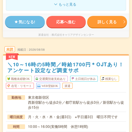
もっと見る
気になる!
応募へ進む
詳しく見る
派遣会社
株式会社キャリアデザインセンター
未読
掲載日
2026/08/08
NEW
＼10～16時の5時間／時給1700円＊OJTあり！
アンケート設定など調査サポ
職種未経験OK
交通費別途支給あり
土日祝日が休み
残業なし
在宅・リモート
WEB登録OK
派遣
東京都新宿区
勤務地
西新宿駅から徒歩2分／都庁前駅から徒歩3分／新宿駅から徒
歩15分
月・火・水・木・金(週3日) ※平日週3日 曜日不問です
曜日頻度
10:00～16:00(実働5時間 休憩1時間)
時間