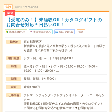
未読
掲載日
2026/08/08
NEW
【受電のみ！】未経験OK！カタログギフトの
お問合せ対応＊日払いOK！
職種未経験OK
土日祝日が休み
WEB登録OK
派遣
東京都新宿区
勤務地
新宿駅から徒歩5分／西新宿駅から徒歩5分／新宿三丁目駅か
ら徒歩5分／新宿西口駅から徒歩5分
シフト制／週3～5日 ＊平日のみOK！
曜日頻度
選べるシフト制！▼シフト例・09:00～18:00・10:00～
時間
19:00・11;00～20:00・…
長期、短期、1か月OK！
期間
時給1700円
時給
テレマーケティング・テレフォンオペレーター・コールセン
仕事内容
ター
即日勤務OK！服装髪色ネイル自由の職場＊カタログギフト
に関するお問合せ対応のお仕事です！▼お問合せ例…