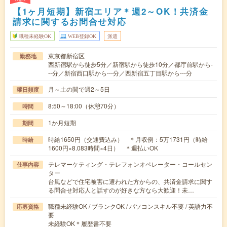
【1ヶ月短期】新宿エリア＊週2～OK！共済金
請求に関するお問合せ対応
職種未経験OK
WEB登録OK
派遣
東京都新宿区
勤務地
西新宿駅から徒歩5分／新宿駅から徒歩10分／都庁前駅から-
--分／新宿西口駅から---分／西新宿五丁目駅から---分
月～土の間で週2～5日
曜日頻度
8:50～18:00（休憩70分）
時間
1か月短期
期間
時給1650円（交通費込み） ＊月収例：5万1731円（時給
時給
1600円×8.083時間×4日） ＊週払いOK
テレマーケティング・テレフォンオペレーター・コールセン
仕事内容
ター
台風などで住宅被害に遭われた方からの、共済金請求に関す
る問合せ対応人と話すのが好きな方なら大歓迎！未…
職種未経験OK / ブランクOK / パソコンスキル不要 / 英語力不
応募資格
要
未経験OK＊履歴書不要