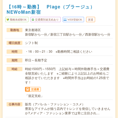
【16時～勤務】 Plage（プラージュ）
NEWoMan新宿
職種未経験OK
交通費別途支給あり
WEB登録OK
派遣
東京都港区
勤務地
新宿駅から---分／新宿三丁目駅から---分／西新宿駅から---分
シフト制
曜日頻度
・16：00～21：30 ※勤務時間ご相談ください
時間
即日～長期予定
期間
時給1500円～1550円 上記給与＋時間外勤務手当＋交通費
時給
全額支給いたします ※ご経験により上記以上のお時給もご
相談させていただきます ※時間外手当はお時給の1.25倍で
す！
交通費
「規定支給」
販売（アパレル・ファッション・コスメ）
仕事内容
豊富なアイテムが揃う店内でトレンドを発信していきません
か?メディア・ファッション業界では常に注目され…