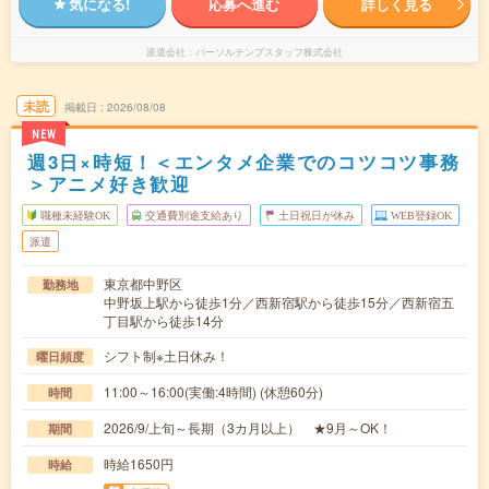
気になる!
応募へ進む
詳しく見る
派遣会社
パーソルテンプスタッフ株式会社
未読
掲載日
2026/08/08
NEW
週3日×時短！＜エンタメ企業でのコツコツ事務
＞アニメ好き歓迎
職種未経験OK
交通費別途支給あり
土日祝日が休み
WEB登録OK
派遣
東京都中野区
勤務地
中野坂上駅から徒歩1分／西新宿駅から徒歩15分／西新宿五
丁目駅から徒歩14分
シフト制※土日休み！
曜日頻度
11:00～16:00(実働:4時間) (休憩60分)
時間
2026/9/上旬～長期（3カ月以上） ★9月～OK！
期間
時給1650円
時給