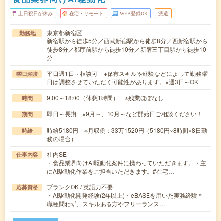
土日祝日が休み
在宅・リモート
WEB登録OK
派遣
東京都新宿区
勤務地
新宿駅から徒歩5分／西武新宿駅から徒歩8分／西新宿駅から
徒歩8分／都庁前駅から徒歩10分／新宿三丁目駅から徒歩10
分
平日週1日～相談可 ※保有スキルや経験などによって勤務曜
曜日頻度
日は調整させていただく可能性があります。※週3日～OK
9:00～18:00（休憩1時間） ※残業ほぼなし
時間
即日～長期 ※9月～、10月～など開始日ご相談ください！
期間
時給5180円 ※月収例：33万1520円（5180円×8時間×8日勤
時給
務の場合）
社内SE
仕事内容
・食品業界向けAI駆動化案件に携わっていただきます。・主
にAI駆動化作業をご担当いただきます。#在宅…
ブランクOK / 英語力不要
応募資格
・AI駆動化開発経験(2年以上)・eBASEを用いた実務経験＊
職種問わず、スキルある方やフリーランス…