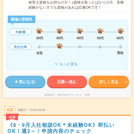
保育士資格をお持ちの方！※資格を取ったばかりの方、実務
経験がない方でも資格があれば応募OKです！
職場の雰囲気
年齢層
20代
30代
40代
50代
60代
男女比率
女性
男性
もっと見る
気になる!
応募へ進む
詳しく見る
派遣会社
株式会社ゼフィロス 保育
未読
掲載日
2026/08/08
NEW
《8・9月入社相談OK＊未経験OK》即払い
OK！週2～！申請内容のチェック