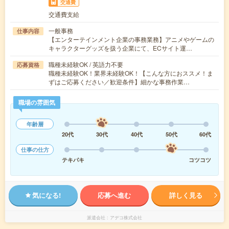
交通費
交通費支給
一般事務
仕事内容
【エンターテインメント企業の事務業務】アニメやゲームの
キャラクターグッズを扱う企業にて、ECサイト運…
職種未経験OK / 英語力不要
応募資格
職種未経験OK！業界未経験OK！【こんな方におススメ！ま
ずはご応募ください／歓迎条件】細かな事務作業…
職場の雰囲気
年齢層
20代
30代
40代
50代
60代
仕事の仕方
テキパキ
コツコツ
気になる!
応募へ進む
詳しく見る
派遣会社
アデコ株式会社