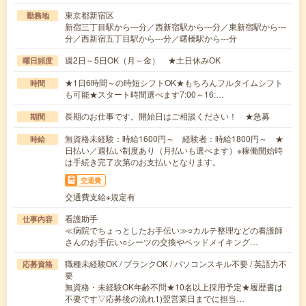
東京都新宿区
勤務地
新宿三丁目駅から---分／西新宿駅から---分／東新宿駅から---
分／西新宿五丁目駅から---分／曙橋駅から---分
週2日～5日OK（月～金） ★土日休みOK
曜日頻度
★1日6時間～の時短シフトOK★もちろんフルタイムシフト
時間
も可能★スタート時間選べます7:00～16:…
長期のお仕事です。開始日はご相談ください！ ★急募
期間
無資格未経験：時給1600円～ 経験者：時給1800円～ ★
時給
日払い／週払い制度あり（月払いも選べます）※稼働開始時
は手続き完了次第のお支払いとなります。
交通費
交通費支給※規定有
看護助手
仕事内容
≪病院でちょっとしたお手伝い≫○カルテ整理などの看護師
さんのお手伝い○シーツの交換やベッドメイキング…
職種未経験OK / ブランクOK / パソコンスキル不要 / 英語力不
応募資格
要
無資格・未経験OK年齢不問★10名以上採用予定★履歴書は
不要です▽応募後の流れ1)翌営業日までに担当…