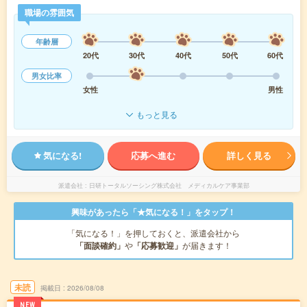
職場の雰囲気
年齢層
20代
30代
40代
50代
60代
男女比率
女性
男性
もっと見る
気になる!
応募へ進む
詳しく見る
派遣会社
日研トータルソーシング株式会社 メディカルケア事業部
興味があったら「★気になる！」をタップ！
「気になる！」を押しておくと、派遣会社から
「面談確約」
や
「応募歓迎」
が届きます！
未読
掲載日
2026/08/08
NEW