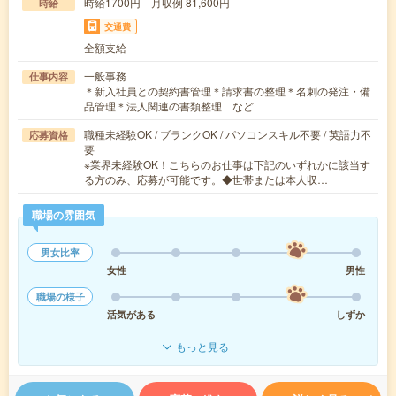
時給1700円 月収例 81,600円
時給
交通費
全額支給
一般事務
仕事内容
＊新入社員との契約書管理＊請求書の整理＊名刺の発注・備
品管理＊法人関連の書類整理 など
職種未経験OK / ブランクOK / パソコンスキル不要 / 英語力不
応募資格
要
※業界未経験OK！こちらのお仕事は下記のいずれかに該当す
る方のみ、応募が可能です。◆世帯または本人収…
職場の雰囲気
男女比率
女性
男性
職場の様子
活気がある
しずか
もっと見る