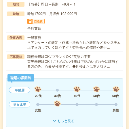
【急募】即日～長期 ※8月～！
期間
時給1700円 月収例 102,000円
時給
交通費
全額支給
一般事務
仕事内容
＊アンケートの設定・作成⇒決められた設問などをシステム
上で入力していく対応です＊委託先への依頼や進行…
職種未経験OK / ブランクOK / 英語力不要
応募資格
業界未経験OK！こちらのお仕事は下記のいずれかに該当す
る方のみ、応募が可能です。◆世帯または本人収入…
職場の雰囲気
年齢層
20代
30代
40代
50代
60代
男女比率
女性
男性
もっと見る