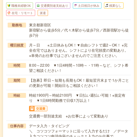
職種未経験OK
交通費別途支給あり
土日祝日が休み
残業なし
在宅・リモート
派遣
東京都新宿区
勤務地
新宿駅から徒歩5分／代々木駅から徒歩7分／西新宿駅から徒
歩7分
月～日 ※土日休みもOK！▼自由シフトで週2～OK！ ※完
曜日頻度
全在宅ではありません。シフトにより在宅頻度の変動あり。
※単発のお仕事ではございませんのでご注意ください。
8:00～22:00 ▼1日4時間～10時～・11時～など、シフト希
時間
望ご相談ください！
【急募】即日～短期も長期もOK！最短翌月末まで 1か月ごと
期間
の更新が可能！開始日もご相談ください！
時給1900円～時給2100円 ▼日払い週払い可能！※規定有
時給
り ▼1日6時間勤務で日収1万以上！
交通費
交通費一部別途支給 ※お仕事によって変動あり
データ入力・タイピング
仕事内容
＼ コツコツフォーマットに沿って入力するだけ ／データ
入力コツコツ申請内容のチェック＊入力のお仕事で…