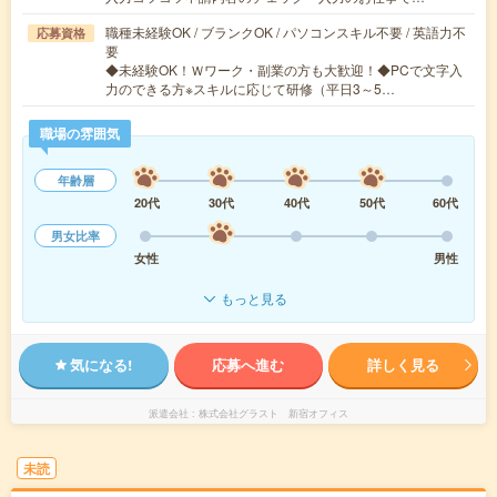
職種未経験OK / ブランクOK / パソコンスキル不要 / 英語力不
応募資格
要
◆未経験OK！Ｗワーク・副業の方も大歓迎！◆PCで文字入
力のできる方※スキルに応じて研修（平日3～5…
職場の雰囲気
年齢層
20代
30代
40代
50代
60代
男女比率
女性
男性
もっと見る
気になる!
応募へ進む
詳しく見る
派遣会社
株式会社グラスト 新宿オフィス
未読