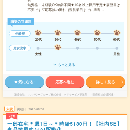
無資格・未経験OK年齢不問★10名以上採用予定★履歴書は
不要です▽応募後の流れ1)翌営業日までに担当…
職場の雰囲気
年齢層
20代
30代
40代
50代
60代
男女比率
女性
男性
もっと見る
気になる!
応募へ進む
詳しく見る
派遣会社
マンパワーグループ株式会社 ケアサービス事業部 （医療福祉介護関連）
未読
掲載日
2026/08/08
NEW
一部在宅＊週1日～＊時給5180円！【社内SE】
食品業界向けAI駆動化