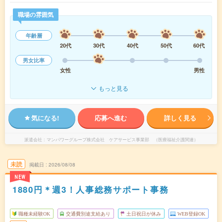
職場の雰囲気
年齢層
20代
30代
40代
50代
60代
男女比率
女性
男性
もっと見る
気になる!
応募へ進む
詳しく見る
派遣会社
マンパワーグループ株式会社 ケアサービス事業部 （医療福祉介護関連）
未読
掲載日
2026/08/08
NEW
1880円＊週3！人事総務サポート事務
職種未経験OK
交通費別途支給あり
土日祝日が休み
WEB登録OK