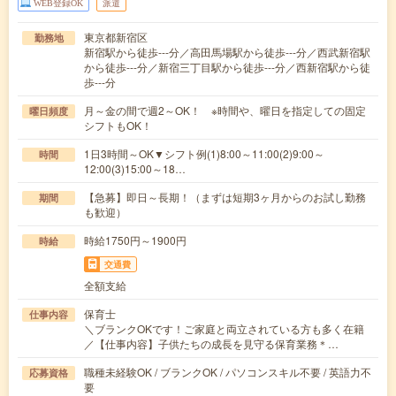
WEB登録OK
派遣
東京都新宿区
勤務地
新宿駅から徒歩---分／高田馬場駅から徒歩---分／西武新宿駅
から徒歩---分／新宿三丁目駅から徒歩---分／西新宿駅から徒
歩---分
月～金の間で週2～OK！ ※時間や、曜日を指定しての固定
曜日頻度
シフトもOK！
1日3時間～OK▼シフト例(1)8:00～11:00(2)9:00～
時間
12:00(3)15:00～18…
【急募】即日～長期！（まずは短期3ヶ月からのお試し勤務
期間
も歓迎）
時給1750円～1900円
時給
交通費
全額支給
保育士
仕事内容
＼ブランクOKです！ご家庭と両立されている方も多く在籍
／【仕事内容】子供たちの成長を見守る保育業務＊…
職種未経験OK / ブランクOK / パソコンスキル不要 / 英語力不
応募資格
要