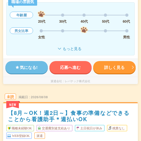
職場の雰囲気
年齢層
20代
30代
40代
50代
60代
男女比率
女性
男性
もっと見る
気になる!
応募へ進む
詳しく見る
派遣会社
レバテック株式会社
未読
掲載日
2026/08/08
NEW
【8月～OK！週2日～】食事の準備などできる
ことから看護助手＊週払いOK
職種未経験OK
交通費別途支給あり
土日祝日が休み
残業なし
WEB登録OK
派遣