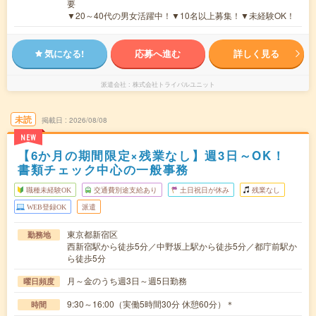
要
▼20～40代の男女活躍中！▼10名以上募集！▼未経験OK！
気になる!
応募へ進む
詳しく見る
派遣会社
株式会社トライバルユニット
未読
掲載日
2026/08/08
NEW
【6か月の期間限定×残業なし】週3日～OK！
書類チェック中心の一般事務
職種未経験OK
交通費別途支給あり
土日祝日が休み
残業なし
WEB登録OK
派遣
東京都新宿区
勤務地
西新宿駅から徒歩5分／中野坂上駅から徒歩5分／都庁前駅か
ら徒歩5分
月～金のうち週3日～週5日勤務
曜日頻度
9:30～16:00（実働5時間30分 休憩60分）＊
時間