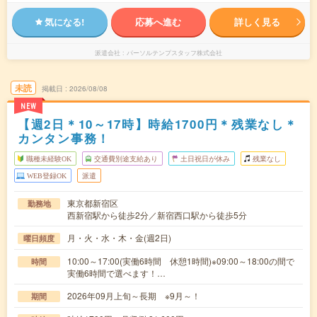
気になる!
応募へ進む
詳しく見る
派遣会社
パーソルテンプスタッフ株式会社
未読
掲載日
2026/08/08
NEW
【週2日＊10～17時】時給1700円＊残業なし＊
カンタン事務！
職種未経験OK
交通費別途支給あり
土日祝日が休み
残業なし
WEB登録OK
派遣
東京都新宿区
勤務地
西新宿駅から徒歩2分／新宿西口駅から徒歩5分
月・火・水・木・金(週2日)
曜日頻度
10:00～17:00(実働6時間 休憩1時間)※09:00～18:00の間で
時間
実働6時間で選べます！…
2026年09月上旬～長期 ※9月～！
期間