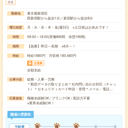
派遣
東京都新宿区
勤務地
西新宿駅から徒歩1分／新宿駅から徒歩8分
月・火・水・木・金(週3日) ※土日祝はお休みです！
曜日頻度
09:00～18:00(実働8時間 休憩1時間)
時間
【急募】即日～長期 ※8月～！
期間
時給1880円 月収例 180,480円
時給
交通費
全額支給
総務・人事・労務
仕事内容
＊勤怠データの取りまとめ＊社内問い合わせ対応（チャッ
ト）＊セキュリティカード申請・管理＊メール・電話…
職種未経験OK / ブランクOK / 英語力不要
応募資格
※業界未経験OK！
職場の雰囲気
年齢層