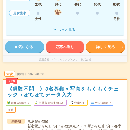
20代
30代
40代
50代
60代
男女比率
女性
男性
もっと見る
気になる!
応募へ進む
詳しく見る
派遣会社
パーソルテンプスタッフ株式会社
未読
掲載日
2026/08/08
NEW
《経験不問！》3名募集▼写真をもくもくチェ
ック→ぽちぽちデータ入力
職種未経験OK
交通費別途支給あり
残業なし
WEB登録OK
派遣
東京都新宿区
勤務地
新宿駅から徒歩7分／新宿(東京メトロ)駅から徒歩7分／都庁