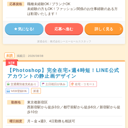
職種未経験OK / ブランクOK
応募資格
未経験の方もOK！ファッション関係のお仕事経験のある方
は歓迎いたします！
気になる!
応募へ進む
詳しく見る
派遣会社
株式会社シーエーセールススタッフ
未読
掲載日
2026/08/08
NEW
【Photoshop】完全在宅×週4時短！LINE公式
アカウントの静止画デザイン
交通費別途支給あり
土日祝日が休み
在宅・リモート
WEB登録OK
派遣
東京都新宿区
勤務地
西新宿駅から徒歩3分／都庁前駅から徒歩6分／新宿駅から徒
歩10分
月～金 ※週3、4日勤務も相談可
曜日頻度