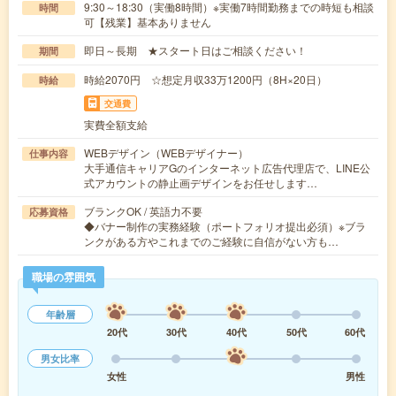
9:30～18:30（実働8時間）※実働7時間勤務までの時短も相談
時間
可【残業】基本ありません
即日～長期 ★スタート日はご相談ください！
期間
時給2070円 ☆想定月収33万1200円（8H×20日）
時給
交通費
実費全額支給
WEBデザイン（WEBデザイナー）
仕事内容
大手通信キャリアGのインターネット広告代理店で、LINE公
式アカウントの静止画デザインをお任せします…
ブランクOK / 英語力不要
応募資格
◆バナー制作の実務経験（ポートフォリオ提出必須）※ブラ
ンクがある方やこれまでのご経験に自信がない方も…
職場の雰囲気
年齢層
20代
30代
40代
50代
60代
男女比率
女性
男性