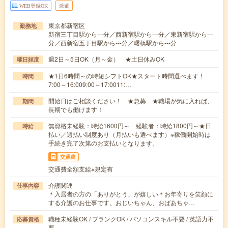
WEB登録OK
派遣
東京都新宿区
勤務地
新宿三丁目駅から---分／西新宿駅から---分／東新宿駅から---
分／西新宿五丁目駅から---分／曙橋駅から---分
週2日～5日OK（月～金） ★土日休みOK
曜日頻度
★1日6時間～の時短シフトOK★スタート時間選べます！
時間
7:00～16:009:00～17:0011:…
開始日はご相談ください！ ★急募 ★職場が気に入れば、
期間
長期でも働けます！
無資格未経験：時給1600円～ 経験者：時給1800円～★日
時給
払い／週払い制度あり（月払いも選べます）※稼働開始時は
手続き完了次第のお支払いとなります。
交通費
交通費全額支給※規定有
介護関連
仕事内容
＊入居者の方の「ありがとう」が嬉しい＊お年寄りを笑顔に
する介護のお仕事です。おじいちゃん、おばあちゃ…
職種未経験OK / ブランクOK / パソコンスキル不要 / 英語力不
応募資格
要