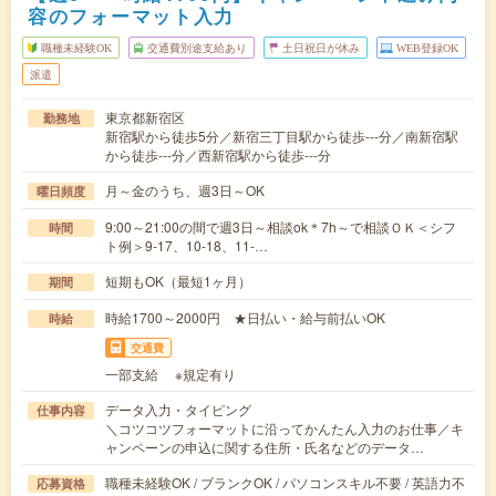
容のフォーマット入力
職種未経験OK
交通費別途支給あり
土日祝日が休み
WEB登録OK
派遣
東京都新宿区
勤務地
新宿駅から徒歩5分／新宿三丁目駅から徒歩---分／南新宿駅
から徒歩---分／西新宿駅から徒歩---分
月～金のうち、週3日～OK
曜日頻度
9:00～21:00の間で週3日～相談ok＊7h～で相談ＯＫ＜シフ
時間
ト例＞9-17、10-18、11-…
短期もOK（最短1ヶ月）
期間
時給1700～2000円 ★日払い・給与前払いOK
時給
交通費
一部支給 ※規定有り
データ入力・タイピング
仕事内容
＼コツコツフォーマットに沿ってかんたん入力のお仕事／キ
ャンペーンの申込に関する住所・氏名などのデータ…
職種未経験OK / ブランクOK / パソコンスキル不要 / 英語力不
応募資格