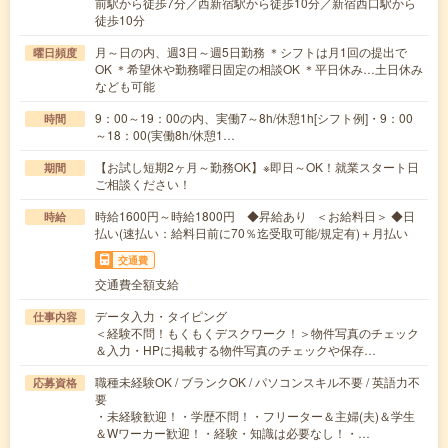
前駅から徒歩7分／西新宿駅から徒歩10分／新宿西口駅から
徒歩10分
月～日の内、週3日～週5日勤務 ＊シフトは月1回の提出で
曜日頻度
OK ＊希望休や勤務曜日固定の相談OK ＊平日休み…土日休み
なども可能
9：00～19：00の内、実働7～8h/休憩1h[シフト例]・9：00
時間
～18：00(実働8h/休憩1…
【お試し短期2ヶ月～勤務OK】※即日～OK！就業スタート日
期間
ご相談ください！
時給1600円～時給1800円 ◆昇給あり ＜お給料日＞ ◆日
時給
払い(速払い：給料日前に70％迄受取可能/規定有)＋月払い
交通費
交通費全額支給
データ入力・タイピング
仕事内容
＜経験不問！もくもくデスクワーク！＞物件写真のチェック
＆入力・HPに掲載する物件写真のチェックや保存…
職種未経験OK / ブランクOK / パソコンスキル不要 / 英語力不
応募資格
要
・未経験歓迎！・学歴不問！・フリーター＆主婦(夫)＆学生
＆Wワーカー歓迎！・経験・知識は必要なし！・…