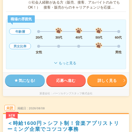
☆社会人経験がある方（販売、接客、アルバイトのみでも
OK！） 接客・販売からのキャリアチェンジを応援…
職場の雰囲気
年齢層
20代
30代
40代
50代
60代
男女比率
女性
男性
もっと見る
気になる!
応募へ進む
詳しく見る
派遣会社
パーソルテンプスタッフ株式会社
未読
掲載日
2026/08/08
NEW
＜時給1600円＞シフト制！音楽アプリストリ
ーミング企業でコツコツ事務