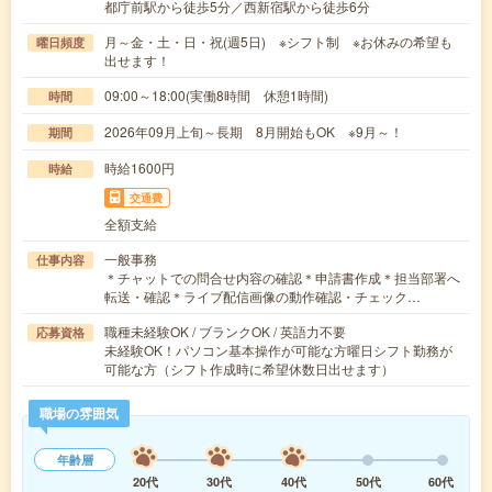
都庁前駅から徒歩5分／西新宿駅から徒歩6分
月～金・土・日・祝(週5日) ※シフト制 ※お休みの希望も
曜日頻度
出せます！
09:00～18:00(実働8時間 休憩1時間)
時間
2026年09月上旬～長期 8月開始もOK ※9月～！
期間
時給1600円
時給
交通費
全額支給
一般事務
仕事内容
＊チャットでの問合せ内容の確認＊申請書作成＊担当部署へ
転送・確認＊ライブ配信画像の動作確認・チェック…
職種未経験OK / ブランクOK / 英語力不要
応募資格
未経験OK！パソコン基本操作が可能な方曜日シフト勤務が
可能な方（シフト作成時に希望休数日出せます）
職場の雰囲気
年齢層
20代
30代
40代
50代
60代