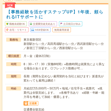
NEW
【事務経験を活かすステップUP】1年後、頼ら
れるITサポートに
職種未経験OK
交通費別途支給あり
土日祝日が休み
在宅・リモート
WEB登録OK
無期雇用派遣
東京都新宿区
勤務地
新宿駅から---分／高田馬場駅から---分／西武新宿駅から---分
／新宿三丁目駅から---分／西新宿駅から---分
月～金（週休2日制）
曜日頻度
8：30～17：30（実働8時間）※勤務時間は就業先により異な
時間
る場合があります。◎フレックス勤務が可…
長期（期間を定めない雇用契約を当社と結びます）派遣先が
期間
変わっても雇用は継続！
月給22万5,000円～50万円＋地域／住宅手当＋残業代 ※残
時給
業代は全額支給します。 ※各種手当あり ※経験・年齢・能
力等を考慮して加給・優遇します。
交通費
交通費全額支給