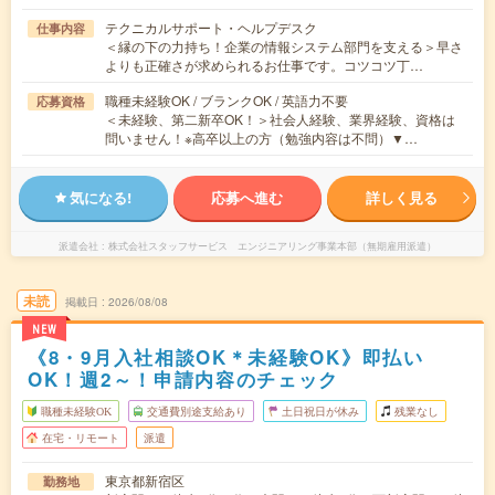
テクニカルサポート・ヘルプデスク
仕事内容
＜縁の下の力持ち！企業の情報システム部門を支える＞早さ
よりも正確さが求められるお仕事です。コツコツ丁…
職種未経験OK / ブランクOK / 英語力不要
応募資格
＜未経験、第二新卒OK！＞社会人経験、業界経験、資格は
問いません！※高卒以上の方（勉強内容は不問）▼…
気になる!
応募へ進む
詳しく見る
派遣会社
株式会社スタッフサービス エンジニアリング事業本部（無期雇用派遣）
未読
掲載日
2026/08/08
NEW
《8・9月入社相談OK＊未経験OK》即払い
OK！週2～！申請内容のチェック
職種未経験OK
交通費別途支給あり
土日祝日が休み
残業なし
在宅・リモート
派遣
東京都新宿区
勤務地