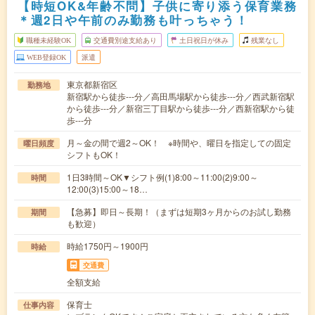
【時短OK&年齢不問】子供に寄り添う保育業務
＊週2日や午前のみ勤務も叶っちゃう！
職種未経験OK
交通費別途支給あり
土日祝日が休み
残業なし
WEB登録OK
派遣
東京都新宿区
勤務地
新宿駅から徒歩---分／高田馬場駅から徒歩---分／西武新宿駅
から徒歩---分／新宿三丁目駅から徒歩---分／西新宿駅から徒
歩---分
月～金の間で週2～OK！ ※時間や、曜日を指定しての固定
曜日頻度
シフトもOK！
1日3時間～OK▼シフト例(1)8:00～11:00(2)9:00～
時間
12:00(3)15:00～18…
【急募】即日～長期！（まずは短期3ヶ月からのお試し勤務
期間
も歓迎）
時給1750円～1900円
時給
交通費
全額支給
保育士
仕事内容