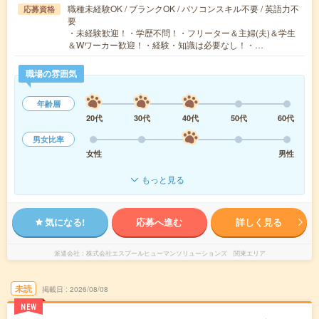
職種未経験OK / ブランクOK / パソコンスキル不要 / 英語力不
応募資格
要
・未経験歓迎！・学歴不問！・フリーター＆主婦(夫)＆学生
＆Wワーカー歓迎！・経験・知識は必要なし！・…
職場の雰囲気
年齢層
20代
30代
40代
50代
60代
男女比率
女性
男性
もっと見る
気になる!
応募へ進む
詳しく見る
派遣会社
株式会社エスプールヒューマンソリューションズ 関東エリア
未読
掲載日
2026/08/08
NEW