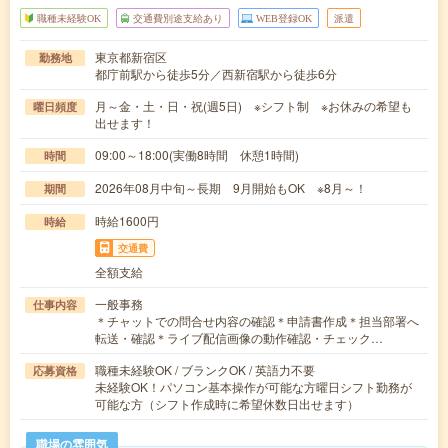
職種未経験OK
交通費別途支給あり
WEB登録OK
派遣
東京都新宿区
勤務地
都庁前駅から徒歩5分／西新宿駅から徒歩6分
月～金・土・日・祝(週5日) ※シフト制 ※お休みの希望も
曜日頻度
出せます！
09:00～18:00(実働8時間 休憩1時間)
時間
2026年08月中旬～長期 9月開始もOK ※8月～！
期間
時給1600円
時給
交通費
全額支給
一般事務
仕事内容
＊チャットでの問合せ内容の確認＊申請書作成＊担当部署へ
転送・確認＊ライブ配信画像の動作確認・チェック…
職種未経験OK / ブランクOK / 英語力不要
応募資格
未経験OK！パソコン基本操作が可能な方曜日シフト勤務が
可能な方（シフト作成時に希望休数日出せます）
職場の雰囲気