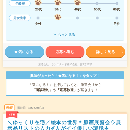
年齢層
20代
30代
40代
50代
60代
男女比率
女性
男性
もっと見る
気になる!
応募へ進む
詳しく見る
派遣会社
ランスタッド株式会社 第2営業部
興味があったら「★気になる！」をタップ！
「気になる！」を押しておくと、派遣会社から
「面談確約」
や
「応募歓迎」
が届きます！
未読
掲載日
2026/08/08
NEW
＼ゆっくり在宅／絵本の世界＊原画展覧会♢展
示品リストの入力✐人がイイ優しい環境☘