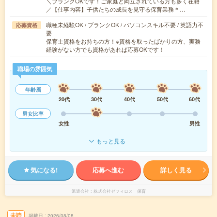
＼ブランクOKです！ご家庭と両立されている方も多く在籍
／【仕事内容】子供たちの成長を見守る保育業務＊…
職種未経験OK / ブランクOK / パソコンスキル不要 / 英語力不
応募資格
要
保育士資格をお持ちの方！※資格を取ったばかりの方、実務
経験がない方でも資格があれば応募OKです！
職場の雰囲気
年齢層
20代
30代
40代
50代
60代
男女比率
女性
男性
もっと見る
気になる!
応募へ進む
詳しく見る
派遣会社
株式会社ゼフィロス 保育
未読
掲載日
2026/08/08