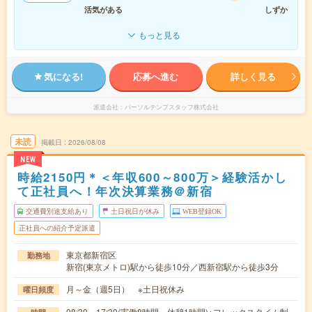
活気がある
しずか
もっと見る
気になる!
応募へ進む
詳しく見る
派遣会社
パーソルテンプスタッフ株式会社
未読
掲載日
2026/08/08
NEW
時給2150円＊＜年収600～800万＞経験活かし
て正社員へ！年次決算業務＠新宿
交通費別途支給あり
土日祝日が休み
WEB登録OK
正社員への紹介予定派遣
東京都新宿区
勤務地
新宿(東京メトロ)駅から徒歩10分／西新宿駅から徒歩3分
月～金（週5日） ※土日祝休み
曜日頻度
08:30～17:30(実働8時間 休憩1時間)※フレックスタイム制