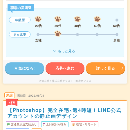
職場の雰囲気
年齢層
20代
30代
40代
50代
60代
男女比率
女性
男性
もっと見る
気になる!
応募へ進む
詳しく見る
派遣会社
株式会社グラスト 新宿オフィス
未読
掲載日
2026/08/08
NEW
【Photoshop】完全在宅×週4時短！LINE公式
アカウントの静止画デザイン
交通費別途支給あり
土日祝日が休み
在宅・リモート