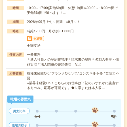
10:00～17:00(実働6時間 休憩1時間)※09:00～18:00の間で
時間
実働6時間で選べます！…
2026年09月上旬～長期 ※9月～！
期間
時給1700円 月収例 81,600円
時給
交通費
全額支給
一般事務
仕事内容
＊新入社員との契約書管理＊請求書の整理＊名刺の発注・備
品管理＊法人関連の書類整理 など
職種未経験OK / ブランクOK / パソコンスキル不要 / 英語力不
応募資格
要
※業界未経験OK！こちらのお仕事は下記のいずれかに該当す
る方のみ、応募が可能です。◆世帯または本人収…
職場の雰囲気
男女比率
女性
男性
職場の様子