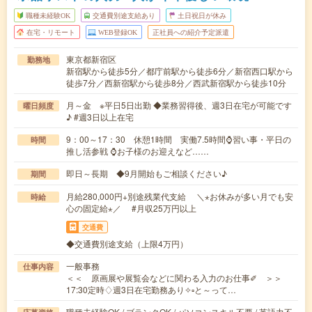
職種未経験OK
交通費別途支給あり
土日祝日が休み
在宅・リモート
WEB登録OK
正社員への紹介予定派遣
東京都新宿区
勤務地
新宿駅から徒歩5分／都庁前駅から徒歩6分／新宿西口駅から
徒歩7分／西新宿駅から徒歩8分／西武新宿駅から徒歩10分
月～金 ※平日5日出勤 ◆業務習得後、週3日在宅が可能です
曜日頻度
♪ #週3日以上在宅
9：00～17：30 休憩1時間 実働7.5時間⌚習い事・平日の
時間
推し活参戦 ⌚お子様のお迎えなど……
即日～長期 ◆9月開始もご相談ください♪
期間
月給280,000円+別途残業代支給 ＼⋆お休みが多い月でも安
時給
心の固定給⋆／ #月収25万円以上
交通費
◆交通費別途支給（上限4万円）
一般事務
仕事内容
＜＜ 原画展や展覧会などに関わる入力のお仕事✐ ＞＞
17:30定時♢週3日在宅勤務あり✧▫︎と～って…
職種未経験OK / ブランクOK / パソコンスキル不要 / 英語力不