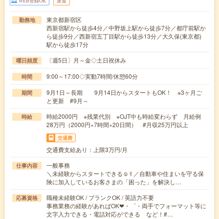
WEB登録OK
派遣
東京都新宿区
勤務地
西新宿駅から徒歩4分／中野坂上駅から徒歩7分／都庁前駅か
ら徒歩9分／西新宿五丁目駅から徒歩13分／大久保(東京都)
駅から徒歩17分
〔週5日〕月～金◇土日祝休み
曜日頻度
9:00～17:00◇実動7時間/休憩60分
時間
9月1日～長期 9月14日からスタートもOK！ ※3ヶ月ご
期間
と更新 #9月～
時給2000円 ※残業代別 ※OJT中も時給変わらず 月給例
時給
28万円（2000円×7時間×20日間） #月収25万円以上
交通費
交通費支給あり：上限3万円/月
一般事務
仕事内容
＼未経験からスタートできる☺✌︎／自動車や住まいを守る保
険に加入しているお客さまの「困った」を解決し…
職種未経験OK / ブランクOK / 英語力不要
応募資格
事務業務の経験があればOK❤︎・゜・両手でフォーマット等に
文字入力できる・電話対応ができる など！#…