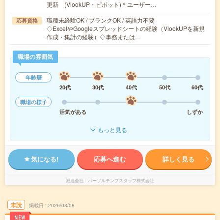
更新 (VlookUP・ピボット)＊ユーザー…
職種未経験OK / ブランクOK / 英語力不要
応募資格
◇ExcelやGoogleスプレッドシートの経験（VlookUPを新規
作成・集計の経験）◇事務または…
職場の雰囲気
年齢層
20代
30代
40代
50代
60代
職場の様子
活気がある
しずか
もっと見る
気になる!
応募へ進む
詳しく見る
派遣会社
パーソルテンプスタッフ株式会社
未読
掲載日
2026/08/08
NEW