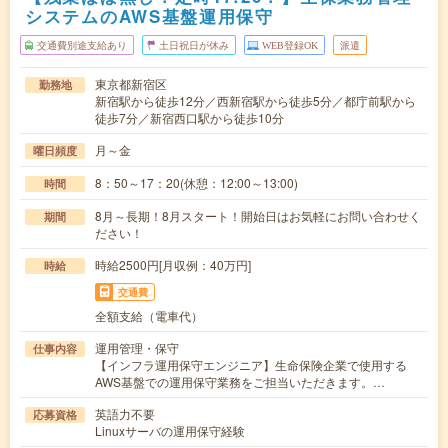
システムのAWS基盤運用保守
交通費別途支給あり
土日祝日が休み
WEB登録OK
派遣
東京都新宿区
勤務地
新宿駅から徒歩12分／西新宿駅から徒歩5分／都庁前駅から
徒歩7分／新宿西口駅から徒歩10分
月～金
曜日頻度
8：50～17：20(休憩：12:00～13:00)
時間
8月～長期！8月スタート！開始日はお気軽にお問い合わせく
期間
ださい！
時給2500円[月収例：40万円]
時給
交通費
全額支給（電車代）
運用管理・保守
仕事内容
【インフラ運用保守エンジニア】生命保険企業で使用する
AWS基盤での運用保守業務をご担当いただきます。…
英語力不要
応募資格
Linuxサーバの運用保守経験