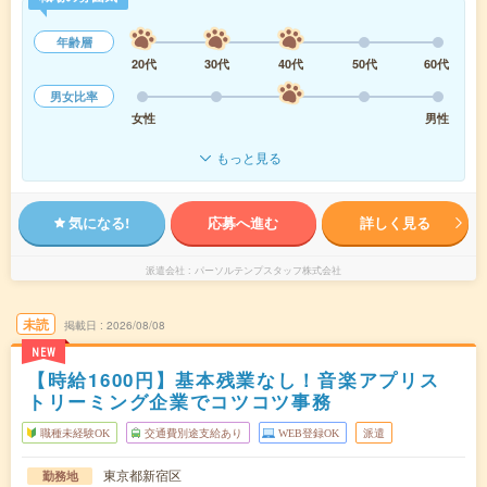
年齢層
20代
30代
40代
50代
60代
男女比率
女性
男性
もっと見る
気になる!
応募へ進む
詳しく見る
派遣会社
パーソルテンプスタッフ株式会社
未読
掲載日
2026/08/08
NEW
【時給1600円】基本残業なし！音楽アプリス
トリーミング企業でコツコツ事務
職種未経験OK
交通費別途支給あり
WEB登録OK
派遣
東京都新宿区
勤務地