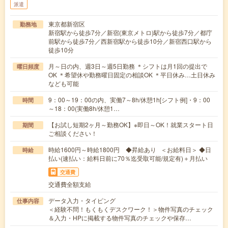
派遣
東京都新宿区
勤務地
新宿駅から徒歩7分／新宿(東京メトロ)駅から徒歩7分／都庁
前駅から徒歩7分／西新宿駅から徒歩10分／新宿西口駅から
徒歩10分
月～日の内、週3日～週5日勤務 ＊シフトは月1回の提出で
曜日頻度
OK ＊希望休や勤務曜日固定の相談OK ＊平日休み…土日休み
なども可能
9：00～19：00の内、実働7～8h/休憩1h[シフト例]・9：00
時間
～18：00(実働8h/休憩1…
【お試し短期2ヶ月～勤務OK】※即日～OK！就業スタート日
期間
ご相談ください！
時給1600円～時給1800円 ◆昇給あり ＜お給料日＞ ◆日
時給
払い(速払い：給料日前に70％迄受取可能/規定有)＋月払い
交通費
交通費全額支給
データ入力・タイピング
仕事内容
＜経験不問！もくもくデスクワーク！＞物件写真のチェック
＆入力・HPに掲載する物件写真のチェックや保存…