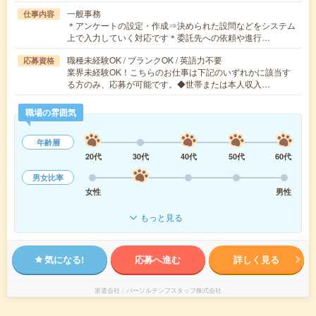
一般事務
仕事内容
＊アンケートの設定・作成⇒決められた設問などをシステム
上で入力していく対応です＊委託先への依頼や進行…
職種未経験OK / ブランクOK / 英語力不要
応募資格
業界未経験OK！こちらのお仕事は下記のいずれかに該当す
る方のみ、応募が可能です。◆世帯または本人収入…
職場の雰囲気
年齢層
20代
30代
40代
50代
60代
男女比率
女性
男性
もっと見る
気になる!
応募へ進む
詳しく見る
派遣会社
パーソルテンプスタッフ株式会社