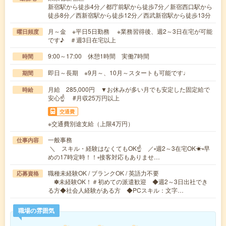
新宿駅から徒歩4分／都庁前駅から徒歩7分／新宿西口駅から
徒歩8分／西新宿駅から徒歩12分／西武新宿駅から徒歩13分
月～金 ※平日5日勤務 ※業務習得後、週2～3日在宅が可能
曜日頻度
です♪ ＃週3日在宅以上
9:00～17:00 休憩1時間 実働7時間
時間
即日～長期 ※9月～、10月～スタートも可能です♩
期間
月給 285,000円 ▼お休みが多い月でも安定した固定給で
時給
安心☝ #月収25万円以上
交通費
※交通費別途支給（上限4万円）
一般事務
仕事内容
＼ スキル・経験はなくてもOK☝ ／▫週2～3在宅OK☀▫早
めの17時定時！！▫接客対応もありませ…
職種未経験OK / ブランクOK / 英語力不要
応募資格
✽未経験OK！＃初めての派遣歓迎 ◆週2～3日出社でき
る方◆社会人経験がある方 ◆PCスキル：文字…
職場の雰囲気