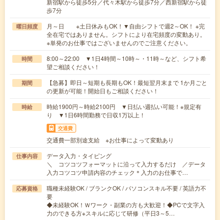
新宿駅から徒歩5分／代々木駅から徒歩7分／西新宿駅から徒
歩7分
月～日 ※土日休みもOK！▼自由シフトで週2～OK！ ※完
曜日頻度
全在宅ではありません。シフトにより在宅頻度の変動あり。
※単発のお仕事ではございませんのでご注意ください。
8:00～22:00 ▼1日4時間～10時～・11時～など、シフト希
時間
望ご相談ください！
【急募】即日～短期も長期もOK！最短翌月末まで 1か月ごと
期間
の更新が可能！開始日もご相談ください！
時給1900円～時給2100円 ▼日払い週払い可能！※規定有
時給
り ▼1日6時間勤務で日収1万以上！
交通費
交通費一部別途支給 ※お仕事によって変動あり
データ入力・タイピング
仕事内容
＼ コツコツフォーマットに沿って入力するだけ ／データ
入力コツコツ申請内容のチェック＊入力のお仕事で…
職種未経験OK / ブランクOK / パソコンスキル不要 / 英語力不
応募資格
要
◆未経験OK！Ｗワーク・副業の方も大歓迎！◆PCで文字入
力のできる方※スキルに応じて研修（平日3～5…