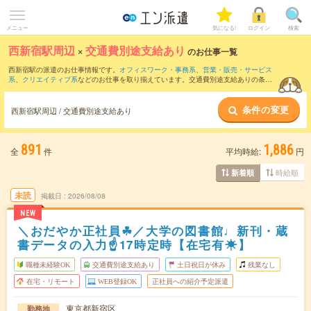
メニュー
気になる!
ログイン
検索
西新宿駅周辺
×
交通費別途支給あり
のお仕事一覧
西新宿駅の派遣のお仕事情報です。
オフィスワーク・事務系
、
営業・販売・サービス
系
、
クリエイティブ系
などのお仕事を取り揃えています。交通費別途支給ありの条件
の他に、
職種未経験OK
、
友だちと一緒の応募OK
、
残業なし
などのこだわり条件も取
り揃えています。
条件の変更
西新宿駅周辺 / 交通費別途支給あり
891
1,886
全
件
平均時給:
円
時給順
新着順
未読
掲載日
2026/08/08
NEW
＼おだやか正社員☘／大学の図書館♩新刊・蔵
書データの入力☝17時定時【在宅有☀】
職種未経験OK
交通費別途支給あり
土日祝日が休み
残業なし
在宅・リモート
WEB登録OK
正社員への紹介予定派遣
東京都新宿区
勤務地