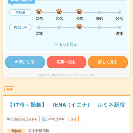
年齢層
20代
30代
40代
50代
60代
男女比率
女性
男性
もっと見る
気になる!
応募へ進む
詳しく見る
派遣会社
株式会社キャリアデザインセンター
未読
【17時～勤務】 IENA (イエナ) ルミネ新宿
交通費別途支給あり
WEB登録OK
派遣
東京都新宿区
勤務地