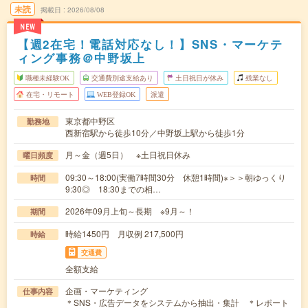
未読
掲載日
2026/08/08
NEW
【週2在宅！電話対応なし！】SNS・マーケテ
ィング事務＠中野坂上
職種未経験OK
交通費別途支給あり
土日祝日が休み
残業なし
在宅・リモート
WEB登録OK
派遣
東京都中野区
勤務地
西新宿駅から徒歩10分／中野坂上駅から徒歩1分
月～金（週5日） ※土日祝日休み
曜日頻度
09:30～18:00(実働7時間30分 休憩1時間)※＞＞朝ゆっくり
時間
9:30◎ 18:30までの相…
2026年09月上旬～長期 ※9月～！
期間
時給1450円 月収例 217,500円
時給
交通費
全額支給
企画・マーケティング
仕事内容
＊SNS・広告データをシステムから抽出・集計 ＊レポート