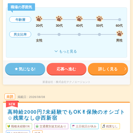
職場の雰囲気
年齢層
20代
30代
40代
50代
60代
男女比率
女性
男性
もっと見る
気になる!
応募へ進む
詳しく見る
派遣会社
株式会社テクノエージェント
未読
掲載日
2026/08/08
NEW
高時給2000円⤴未経験でもOK✌︎保険のオシゴト
☺残業なし@西新宿
職種未経験OK
交通費別途支給あり
土日祝日が休み
残業なし