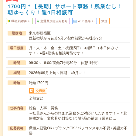
1700円＊【長期】サポート事務！残業なし！
朝ゆっくり！週4日相談可
職種未経験OK
交通費別途支給あり
WEB登録OK
派遣
東京都新宿区
勤務地
西新宿駅から徒歩5分／都庁前駅から徒歩9分
月・火・木・金・土・祝(週5日) ※週5日（水日休みで
曜日頻度
す！）●週4勤務も相談可能です！
09:30～18:00(実働7時間30分 休憩1時間)
時間
2026年09月上旬～長期 ※9月～！
期間
時給1700円
時給
交通費
全額支給
総務・人事・労務
仕事内容
～社員さんからの頼まれ業務をご対応いただきます！～＊郵
便物対応、文房具や封筒など消耗品の補充（業者に…
職種未経験OK / ブランクOK / パソコンスキル不要 / 英語力不
応募資格
要