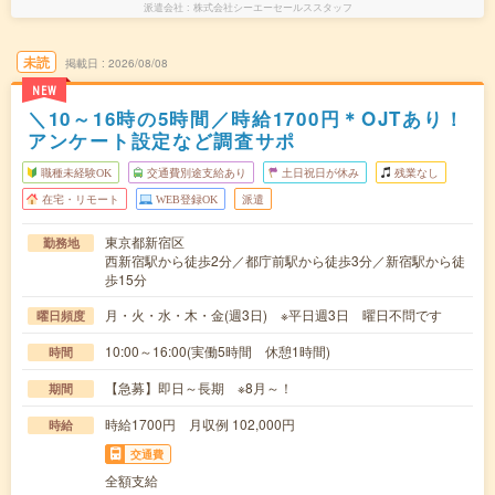
派遣会社
株式会社シーエーセールススタッフ
未読
掲載日
2026/08/08
NEW
＼10～16時の5時間／時給1700円＊OJTあり！
アンケート設定など調査サポ
職種未経験OK
交通費別途支給あり
土日祝日が休み
残業なし
在宅・リモート
WEB登録OK
派遣
東京都新宿区
勤務地
西新宿駅から徒歩2分／都庁前駅から徒歩3分／新宿駅から徒
歩15分
月・火・水・木・金(週3日) ※平日週3日 曜日不問です
曜日頻度
10:00～16:00(実働5時間 休憩1時間)
時間
【急募】即日～長期 ※8月～！
期間
時給1700円 月収例 102,000円
時給
交通費
全額支給