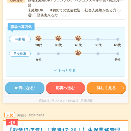
応募資格
要
未経験OK！ #初めての派遣歓迎 ◇社会人経験がある方 ◇
週5日勤務出来る方 ◇…
職場の雰囲気
年齢層
20代
30代
40代
50代
60代
男女比率
女性
男性
もっと見る
気になる!
応募へ進む
詳しく見る
派遣会社
ランスタッド株式会社 第2営業部
未読
掲載日
2026/08/08
NEW
【残業ほぼ無し！定時17:20！】生保業務管理