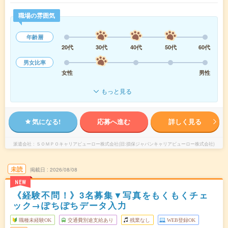
職場の雰囲気
年齢層
20代
30代
40代
50代
60代
男女比率
女性
男性
もっと見る
気になる!
応募へ進む
詳しく見る
派遣会社
ＳＯＭＰＯキャリアビューロー株式会社(旧:損保ジャパンキャリアビューロー株式会社)
未読
掲載日
2026/08/08
NEW
《経験不問！》3名募集▼写真をもくもくチェ
ック→ぽちぽちデータ入力
職種未経験OK
交通費別途支給あり
残業なし
WEB登録OK