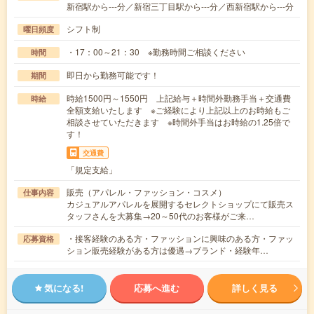
新宿駅から---分／新宿三丁目駅から---分／西新宿駅から---分
シフト制
曜日頻度
・17：00～21：30 ※勤務時間ご相談ください
時間
即日から勤務可能です！
期間
時給1500円～1550円 上記給与＋時間外勤務手当＋交通費
時給
全額支給いたします ※ご経験により上記以上のお時給もご
相談させていただきます ※時間外手当はお時給の1.25倍で
す！
交通費
「規定支給」
販売（アパレル・ファッション・コスメ）
仕事内容
カジュアルアパレルを展開するセレクトショップにて販売ス
タッフさんを大募集→20～50代のお客様がご来…
・接客経験のある方・ファッションに興味のある方・ファッ
応募資格
ション販売経験がある方は優遇→ブランド・経験年…
気になる!
応募へ進む
詳しく見る