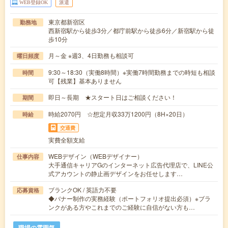
WEB登録OK
派遣
東京都新宿区
勤務地
西新宿駅から徒歩3分／都庁前駅から徒歩6分／新宿駅から徒
歩10分
月～金 ※週3、4日勤務も相談可
曜日頻度
9:30～18:30（実働8時間）※実働7時間勤務までの時短も相談
時間
可【残業】基本ありません
即日～長期 ★スタート日はご相談ください！
期間
時給2070円 ☆想定月収33万1200円（8H×20日）
時給
交通費
実費全額支給
WEBデザイン（WEBデザイナー）
仕事内容
大手通信キャリアGのインターネット広告代理店で、LINE公
式アカウントの静止画デザインをお任せします…
ブランクOK / 英語力不要
応募資格
◆バナー制作の実務経験（ポートフォリオ提出必須）※ブラ
ンクがある方やこれまでのご経験に自信がない方も…
職場の雰囲気