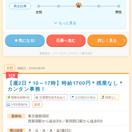
男女比率
女性
男性
もっと見る
気になる!
応募へ進む
詳しく見る
派遣会社
パーソルテンプスタッフ株式会社
未読
掲載日
2026/08/08
NEW
【週2日＊10～17時】時給1700円＊残業なし＊
カンタン事務！
職種未経験OK
交通費別途支給あり
土日祝日が休み
残業なし
WEB登録OK
派遣
東京都新宿区
勤務地
西新宿駅から徒歩2分／新宿西口駅から徒歩5分
月・火・水・木・金(週2日)
曜日頻度