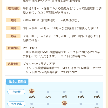
駅から徒歩8分／大門(東京都)駅から徒歩8分
平日週3日～ ※保有スキルや経験などによって勤務曜日は調
曜日頻度
整させていただく可能性があります。
9:00～18:00（休憩1時間） ※残業ほぼなし
時間
即日～長期 ※9月～、10月～など開始日ご相談ください！
期間
時給3100円 ※月収例：29万7600円（3100円×8時間×12日
時給
勤務の場合）
PM・PMO
仕事内容
・通信企業向けAWS基盤構築プロジェクトにおけるPM作業
に携わっていただきます。・主に下記作業をご担…
ブランクOK / 英語力不要
応募資格
・インフラ基盤構築案件でのPMまたはサブPM経験・クラウ
ドリフト案件への参画経験・AWSやAzure…
職場の雰囲気
年齢層
20代
30代
40代
50代
60代
男女比率