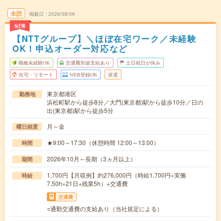
未読
掲載日
2026/08/06
NEW
【NTTグループ】＼ほぼ在宅ワーク／未経験
OK！申込オーダー対応など
職種未経験OK
交通費別途支給あり
土日祝日が休み
在宅・リモート
WEB登録OK
派遣
東京都港区
勤務地
浜松町駅から徒歩8分／大門(東京都)駅から徒歩10分／日の
出(東京都)駅から徒歩5分
月～金
曜日頻度
★9:00～17:30（休憩時間 12:00～13:00）
時間
2026年10月～長期（3ヵ月以上）
期間
1,700円【月収例】約276,000円（時給1,700円×実働
時給
7.50h×21日+残業5h）+交通費
交通費
○通勤交通費の支給あり（当社規定による）