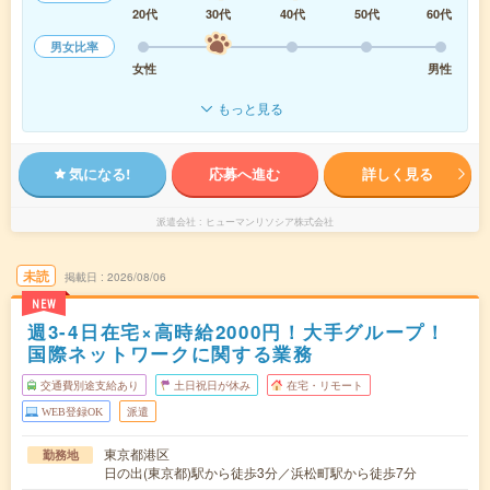
20代
30代
40代
50代
60代
男女比率
女性
男性
もっと見る
気になる!
応募へ進む
詳しく見る
派遣会社
ヒューマンリソシア株式会社
未読
掲載日
2026/08/06
NEW
週3-4日在宅×高時給2000円！大手グループ！
国際ネットワークに関する業務
交通費別途支給あり
土日祝日が休み
在宅・リモート
WEB登録OK
派遣
東京都港区
勤務地
日の出(東京都)駅から徒歩3分／浜松町駅から徒歩7分