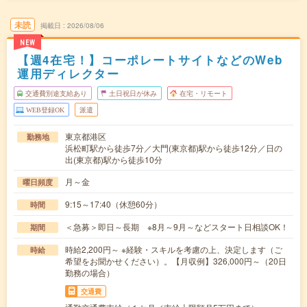
未読
掲載日
2026/08/06
NEW
【週4在宅！】コーポレートサイトなどのWeb
運用ディレクター
交通費別途支給あり
土日祝日が休み
在宅・リモート
WEB登録OK
派遣
東京都港区
勤務地
浜松町駅から徒歩7分／大門(東京都)駅から徒歩12分／日の
出(東京都)駅から徒歩10分
月～金
曜日頻度
9:15～17:40（休憩60分）
時間
＜急募＞即日～長期 ※8月～9月～などスタート日相談OK！
期間
時給2,200円～ ※経験・スキルを考慮の上、決定します（ご
時給
希望をお聞かせください）。【月収例】326,000円～（20日
勤務の場合）
交通費