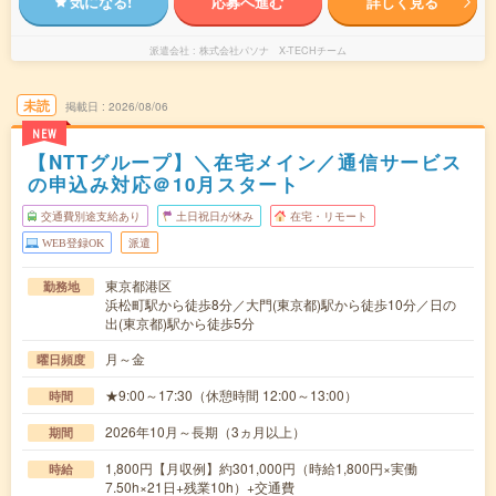
気になる!
応募へ進む
詳しく見る
派遣会社
株式会社パソナ X-TECHチーム
未読
掲載日
2026/08/06
NEW
【NTTグループ】＼在宅メイン／通信サービス
の申込み対応＠10月スタート
交通費別途支給あり
土日祝日が休み
在宅・リモート
WEB登録OK
派遣
東京都港区
勤務地
浜松町駅から徒歩8分／大門(東京都)駅から徒歩10分／日の
出(東京都)駅から徒歩5分
月～金
曜日頻度
★9:00～17:30（休憩時間 12:00～13:00）
時間
2026年10月～長期（3ヵ月以上）
期間
1,800円【月収例】約301,000円（時給1,800円×実働
時給
7.50h×21日+残業10h）+交通費