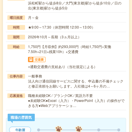
浜松町駅から徒歩8分／大門(東京都)駅から徒歩10分／日の
出(東京都)駅から徒歩5分
月～金
曜日頻度
★9:00～17:30（休憩時間 12:00～13:00）
時間
2026年10月～長期（3ヵ月以上）
期間
1,750円【月収例】約293,000円（時給1,750円×実働
時給
7.50h×21日+残業10h）+交通費
交通費
○通勤交通費の支給あり（当社規定による）
一般事務
仕事内容
法人向け通信回線サービスに関する、申込書の不備チェック
と修正依頼をお願いします。入社後は4～6ヶ月の…
職種未経験OK / ブランクOK / 英語力不要
応募資格
●未経験OK●Excel（入力）・PowerPoint（入力）の操作がで
きる方●Webアプリケーショ…
職場の雰囲気
年齢層