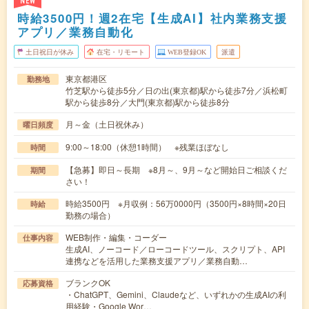
NEW
時給3500円！週2在宅【生成AI】社内業務支援
アプリ／業務自動化
土日祝日が休み
在宅・リモート
WEB登録OK
派遣
東京都港区
勤務地
竹芝駅から徒歩5分／日の出(東京都)駅から徒歩7分／浜松町
駅から徒歩8分／大門(東京都)駅から徒歩8分
月～金（土日祝休み）
曜日頻度
9:00～18:00（休憩1時間） ※残業ほぼなし
時間
【急募】即日～長期 ※8月～、9月～など開始日ご相談くだ
期間
さい！
時給3500円 ※月収例：56万0000円（3500円×8時間×20日
時給
勤務の場合）
WEB制作・編集・コーダー
仕事内容
生成AI、ノーコード／ローコードツール、スクリプト、API
連携などを活用した業務支援アプリ／業務自動…
ブランクOK
応募資格
・ChatGPT、Gemini、Claudeなど、いずれかの生成AIの利
用経験・Google Wor…