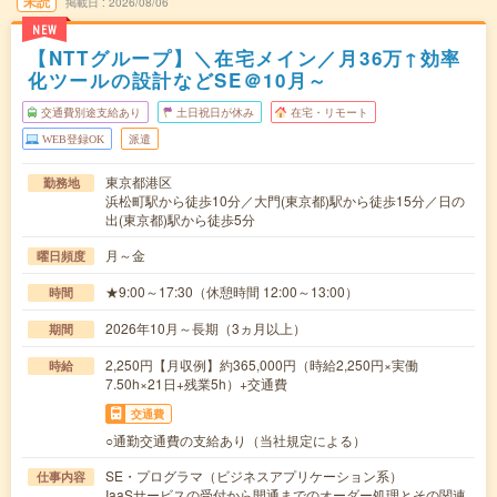
未読
掲載日
2026/08/06
NEW
【NTTグループ】＼在宅メイン／月36万↑効率
化ツールの設計などSE＠10月～
交通費別途支給あり
土日祝日が休み
在宅・リモート
WEB登録OK
派遣
東京都港区
勤務地
浜松町駅から徒歩10分／大門(東京都)駅から徒歩15分／日の
出(東京都)駅から徒歩5分
月～金
曜日頻度
★9:00～17:30（休憩時間 12:00～13:00）
時間
2026年10月～長期（3ヵ月以上）
期間
2,250円【月収例】約365,000円（時給2,250円×実働
時給
7.50h×21日+残業5h）+交通費
交通費
○通勤交通費の支給あり（当社規定による）
SE・プログラマ（ビジネスアプリケーション系）
仕事内容
IaaSサービスの受付から開通までのオーダー処理とその関連