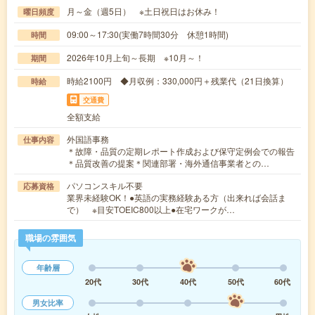
月～金（週5日） ※土日祝日はお休み！
曜日頻度
09:00～17:30(実働7時間30分 休憩1時間)
時間
2026年10月上旬～長期 ※10月～！
期間
時給2100円 ◆月収例：330,000円＋残業代（21日換算）
時給
交通費
全額支給
外国語事務
仕事内容
＊故障・品質の定期レポート作成および保守定例会での報告
＊品質改善の提案＊関連部署・海外通信事業者との…
パソコンスキル不要
応募資格
業界未経験OK！●英語の実務経験ある方（出来れば会話ま
で） ※目安TOEIC800以上●在宅ワークが…
職場の雰囲気
年齢層
20代
30代
40代
50代
60代
男女比率