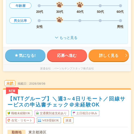
年齢層
20代
30代
40代
50代
60代
男女比率
女性
男性
もっと見る
気になる!
応募へ進む
詳しく見る
派遣会社
パーソルテンプスタッフ株式会社
未読
掲載日
2026/08/06
NEW
【NTTグループ】＼週3～4日リモート／回線サ
ービスの申込書チェック＠未経験OK
職種未経験OK
交通費別途支給あり
土日祝日が休み
在宅・リモート
WEB登録OK
派遣
東京都港区
勤務地