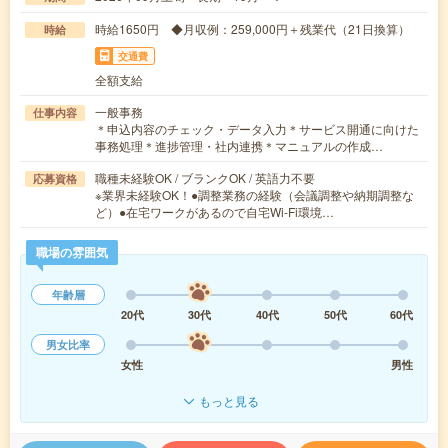
時給1650円 ◆月収例：259,000円＋残業代（21日換算）
時給
交通費
全額支給
一般事務
仕事内容
＊申込内容のチェック・データ入力＊サービス開通に向けた
事務処理＊進捗管理・社内連携＊マニュアルの作成…
職種未経験OK / ブランクOK / 英語力不要
応募資格
※業界未経験OK！●調整業務の経験（会議調整や納期調整な
ど）●在宅ワークがあるので自宅Wi-Fi環境…
職場の雰囲気
年齢層
20代
30代
40代
50代
60代
男女比率
女性
男性
もっと見る