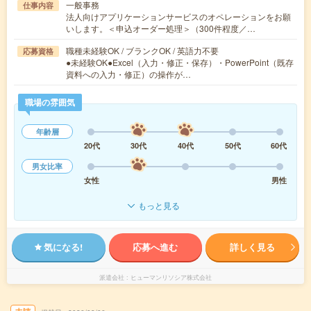
一般事務
仕事内容
法人向けアプリケーションサービスのオペレーションをお願
いします。＜申込オーダー処理＞（300件程度／…
職種未経験OK / ブランクOK / 英語力不要
応募資格
●未経験OK●Excel（入力・修正・保存）・PowerPoint（既存
資料への入力・修正）の操作が…
職場の雰囲気
年齢層
20代
30代
40代
50代
60代
男女比率
女性
男性
もっと見る
気になる!
応募へ進む
詳しく見る
派遣会社
ヒューマンリソシア株式会社