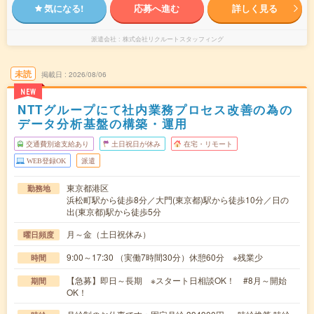
気になる!
応募へ進む
詳しく見る
派遣会社
株式会社リクルートスタッフィング
未読
掲載日
2026/08/06
NEW
NTTグループにて社内業務プロセス改善の為の
データ分析基盤の構築・運用
交通費別途支給あり
土日祝日が休み
在宅・リモート
WEB登録OK
派遣
東京都港区
勤務地
浜松町駅から徒歩8分／大門(東京都)駅から徒歩10分／日の
出(東京都)駅から徒歩5分
月～金（土日祝休み）
曜日頻度
9:00～17:30 （実働7時間30分）休憩60分 ※残業少
時間
【急募】即日～長期 ※スタート日相談OK！ #8月～開始
期間
OK！