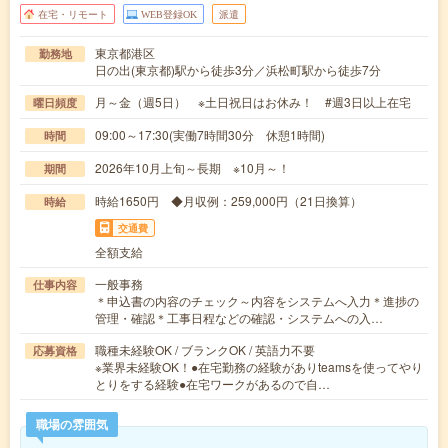
在宅・リモート
WEB登録OK
派遣
東京都港区
勤務地
日の出(東京都)駅から徒歩3分／浜松町駅から徒歩7分
月～金（週5日） ※土日祝日はお休み！ #週3日以上在宅
曜日頻度
09:00～17:30(実働7時間30分 休憩1時間)
時間
2026年10月上旬～長期 ※10月～！
期間
時給1650円 ◆月収例：259,000円（21日換算）
時給
交通費
全額支給
一般事務
仕事内容
＊申込書の内容のチェック～内容をシステムへ入力＊進捗の
管理・確認＊工事日程などの確認・システムへの入…
職種未経験OK / ブランクOK / 英語力不要
応募資格
※業界未経験OK！●在宅勤務の経験がありteamsを使ってやり
とりをする経験●在宅ワークがあるので自…
職場の雰囲気