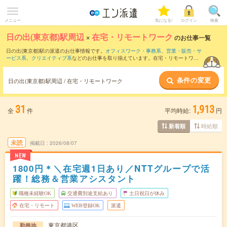
メニュー
気になる!
ログイン
検索
日の出(東京都)駅周辺
×
在宅・リモートワーク
のお仕事一覧
日の出(東京都)駅の派遣のお仕事情報です。
オフィスワーク・事務系
、
営業・販売・サ
ービス系
、
クリエイティブ系
などのお仕事を取り揃えています。在宅・リモートワー
クの条件の他に、
交通費別途支給あり
、
職種未経験OK
、
友だちと一緒の応募OK
など
のこだわり条件も取り揃えています。
条件の変更
日の出(東京都)駅周辺 / 在宅・リモートワーク
31
1,913
全
件
平均時給:
円
時給順
新着順
未読
掲載日
2026/08/07
NEW
1800円＊＼在宅週1日あり／NTTグループで活
躍！総務＆営業アシスタント
職種未経験OK
交通費別途支給あり
土日祝日が休み
在宅・リモート
WEB登録OK
派遣
東京都港区
勤務地