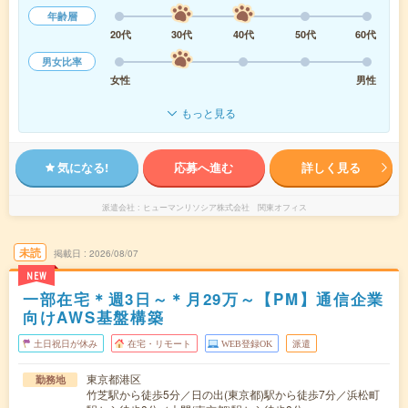
年齢層
20代
30代
40代
50代
60代
男女比率
女性
男性
もっと見る
気になる!
応募へ進む
詳しく見る
派遣会社
ヒューマンリソシア株式会社 関東オフィス
未読
掲載日
2026/08/07
NEW
一部在宅＊週3日～＊月29万～【PM】通信企業
向けAWS基盤構築
土日祝日が休み
在宅・リモート
WEB登録OK
派遣
東京都港区
勤務地
竹芝駅から徒歩5分／日の出(東京都)駅から徒歩7分／浜松町