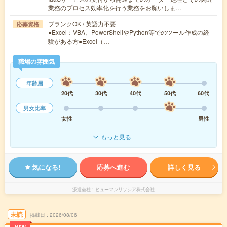
業務のプロセス効率化を行う業務をお願いしま…
ブランクOK / 英語力不要
応募資格
●Excel：VBA、PowerShellやPython等でのツール作成の経
験がある方●Excel（…
職場の雰囲気
年齢層
20代
30代
40代
50代
60代
男女比率
女性
男性
もっと見る
気になる!
応募へ進む
詳しく見る
派遣会社
ヒューマンリソシア株式会社
未読
掲載日
2026/08/06