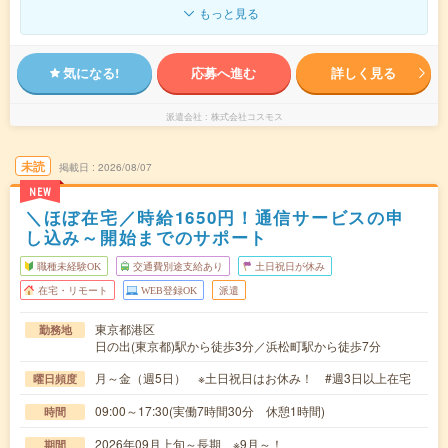
もっと見る
気になる!
応募へ進む
詳しく見る
派遣会社
株式会社コスモス
未読
掲載日
2026/08/07
NEW
＼ほぼ在宅／時給1650円！通信サービスの申
し込み～開始までのサポート
職種未経験OK
交通費別途支給あり
土日祝日が休み
在宅・リモート
WEB登録OK
派遣
東京都港区
勤務地
日の出(東京都)駅から徒歩3分／浜松町駅から徒歩7分
月～金（週5日） ※土日祝日はお休み！ #週3日以上在宅
曜日頻度
09:00～17:30(実働7時間30分 休憩1時間)
時間
2026年09月上旬～長期 ※9月～！
期間