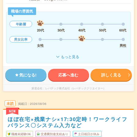
職場の雰囲気
年齢層
20代
30代
40代
50代
60代
男女比率
女性
男性
もっと見る
気になる!
応募へ進む
詳しく見る
派遣会社
レバテック株式会社（レバテッククリエイター）
未読
掲載日
2026/08/06
NEW
ほぼ在宅×残業ナシ×17:30定時！ワークライフ
バランス〇システム入力など
職種未経験OK
交通費別途支給あり
土日祝日が休み