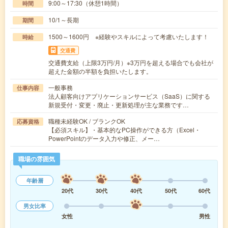
9:00～17:30（休憩1時間）
時間
10/1～長期
期間
1500～1600円 ※経験やスキルによって考慮いたします！
時給
交通費
交通費支給（上限3万円/月）※3万円を超える場合でも会社が
超えた金額の半額を負担いたします。
一般事務
仕事内容
法人顧客向けアプリケーションサービス（SaaS）に関する
新規受付・変更・廃止・更新処理が主な業務です…
職種未経験OK / ブランクOK
応募資格
【必須スキル】・基本的なPC操作ができる方（Excel・
PowerPointのデータ入力や修正、メー…
職場の雰囲気
年齢層
20代
30代
40代
50代
60代
男女比率
女性
男性