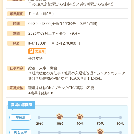
日の出(東京都)駅から徒歩6分／浜松町駅から徒歩8分
月～金（週5日）
曜日頻度
09:30～18:00(実働7時間30分 休憩1時間)
時間
2026年09月上旬～長期 ※9月～！
期間
時給1800円 月収例 270,000円
時給
交通費
全額支給
総務・人事・労務
仕事内容
＊社内総務のお仕事＊社員の入退社管理＊カンタンなデータ
集計＊郵便物の対応など【OAスキル】Excel…
職種未経験OK / ブランクOK / 英語力不要
応募資格
※業界未経験OK
職場の雰囲気
年齢層
20代
30代
40代
50代
60代
男女比率