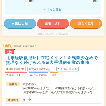
女性
男性
もっと見る
気になる!
応募へ進む
詳しく見る
派遣会社
レバテック株式会社
未読
掲載日
2026/08/07
NEW
【未経験歓迎✨】在宅メイン！＆残業少なめで
無理なく続けられる❀大手通信企業の事務
職種未経験OK
交通費別途支給あり
土日祝日が休み
在宅・リモート
WEB登録OK
派遣
東京都港区
勤務地
浜松町駅から徒歩7分／日の出(東京都)駅から徒歩7分／三田
(東京都)駅から徒歩13分／大門(東京都)駅から徒歩14分
月～金
曜日頻度