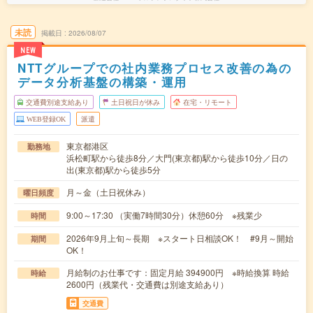
未読
掲載日
2026/08/07
NEW
NTTグループでの社内業務プロセス改善の為の
データ分析基盤の構築・運用
交通費別途支給あり
土日祝日が休み
在宅・リモート
WEB登録OK
派遣
東京都港区
勤務地
浜松町駅から徒歩8分／大門(東京都)駅から徒歩10分／日の
出(東京都)駅から徒歩5分
月～金（土日祝休み）
曜日頻度
9:00～17:30 （実働7時間30分）休憩60分 ※残業少
時間
2026年9月上旬～長期 ※スタート日相談OK！ #9月～開始
期間
OK！
月給制のお仕事です：固定月給 394900円 ※時給換算 時給
時給
2600円（残業代・交通費は別途支給あり）
交通費