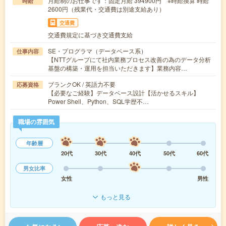
月給制のお仕事です：固定月給 394900円 ※時給換算 時給
時給
2600円（残業代・交通費は別途支給あり）
交通費
交通費規定に基づき交通費支給
SE・プログラマ（データベース系）
仕事内容
【NTTグループにて社内業務プロセス改善の為のデータ分析
基盤の構築・運用を担当いただきます】業務内容…
ブランクOK / 英語力不要
応募資格
【必要なご経験】データベース設計【活かせるスキル】
Power Shell、Python、SQL学歴不…
職場の雰囲気
年齢層
20代
30代
40代
50代
60代
男女比率
女性
男性
もっと見る