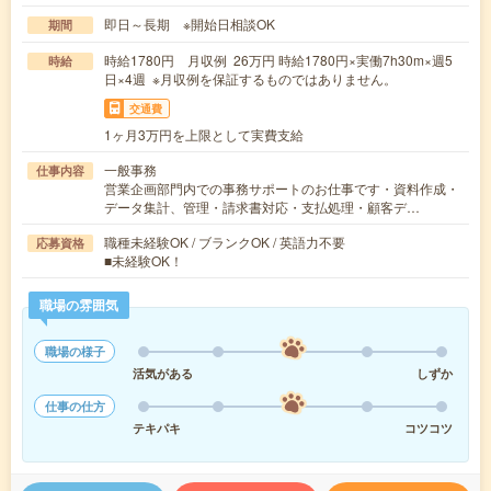
即日～長期 ※開始日相談OK
期間
時給1780円 月収例 26万円 時給1780円×実働7h30m×週5
時給
日×4週 ※月収例を保証するものではありません。
交通費
1ヶ月3万円を上限として実費支給
一般事務
仕事内容
営業企画部門内での事務サポートのお仕事です・資料作成・
データ集計、管理・請求書対応・支払処理・顧客デ…
職種未経験OK / ブランクOK / 英語力不要
応募資格
■未経験OK！
職場の雰囲気
職場の様子
活気がある
しずか
仕事の仕方
テキパキ
コツコツ