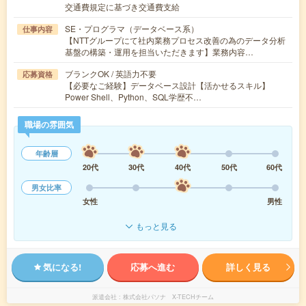
交通費規定に基づき交通費支給
SE・プログラマ（データベース系）
仕事内容
【NTTグループにて社内業務プロセス改善の為のデータ分析
基盤の構築・運用を担当いただきます】業務内容…
ブランクOK / 英語力不要
応募資格
【必要なご経験】データベース設計【活かせるスキル】
Power Shell、Python、SQL学歴不…
職場の雰囲気
年齢層
20代
30代
40代
50代
60代
男女比率
女性
男性
もっと見る
気になる!
応募へ進む
詳しく見る
派遣会社
株式会社パソナ X-TECHチーム