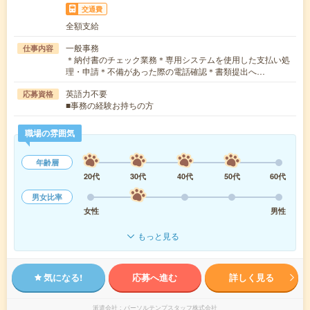
交通費
全額支給
一般事務
仕事内容
＊納付書のチェック業務＊専用システムを使用した支払い処
理・申請＊不備があった際の電話確認＊書類提出へ…
英語力不要
応募資格
■事務の経験お持ちの方
職場の雰囲気
年齢層
20代
30代
40代
50代
60代
男女比率
女性
男性
もっと見る
気になる!
応募へ進む
詳しく見る
派遣会社
パーソルテンプスタッフ株式会社