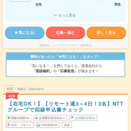
女性
男性
もっと見る
気になる!
応募へ進む
詳しく見る
派遣会社
パーソルテンプスタッフ株式会社
興味があったら「★気になる！」をタップ！
「気になる！」を押しておくと、派遣会社から
「面談確約」
や
「応募歓迎」
が届きます！
未読
掲載日
2026/08/07
NEW
【在宅OK！】【リモート週3～4日！2名】NTT
グループで回線申込書チェック
職種未経験OK
交通費別途支給あり
土日祝日が休み
在宅・リモート
WEB登録OK
派遣