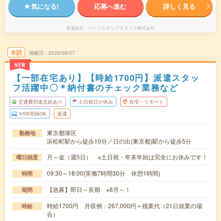
気になる!
応募へ進む
詳しく見る
派遣会社
パーソルテンプスタッフ株式会社
未読
掲載日
2026/08/07
NEW
【一部在宅あり】【時給1700円】派遣スタッ
フ活躍中〇＊納付書のチェック業務など
交通費別途支給あり
土日祝日が休み
在宅・リモート
WEB登録OK
派遣
東京都港区
勤務地
浜松町駅から徒歩10分／日の出(東京都)駅から徒歩5分
月～金（週5日） ※土日祝・年末年始は完全にお休みです！
曜日頻度
09:30～18:00(実働7時間30分 休憩1時間)
時間
【急募】即日～長期 ※8月～！
期間
時給1700円 月収例：267,000円＋残業代（21日就業の場
時給
合）