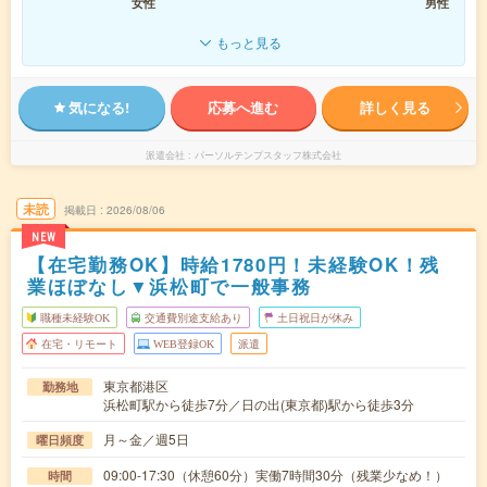
女性
男性
もっと見る
気になる!
応募へ進む
詳しく見る
派遣会社
パーソルテンプスタッフ株式会社
未読
掲載日
2026/08/06
NEW
【在宅勤務OK】時給1780円！未経験OK！残
業ほぼなし▼浜松町で一般事務
職種未経験OK
交通費別途支給あり
土日祝日が休み
在宅・リモート
WEB登録OK
派遣
東京都港区
勤務地
浜松町駅から徒歩7分／日の出(東京都)駅から徒歩3分
月～金／週5日
曜日頻度
09:00-17:30（休憩60分）実働7時間30分（残業少なめ！）
時間