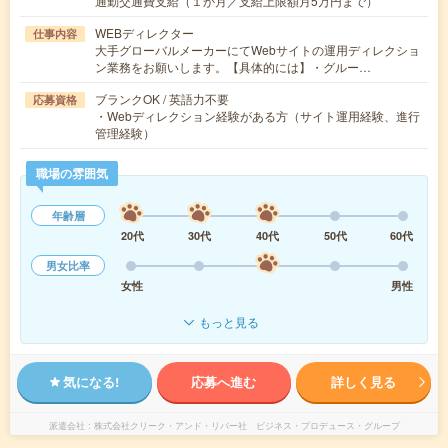
通勤交通費支給（１か月／支給上限額月5万円まで）
WEBディレクター
仕事内容
大手グローバルメーカーにてWebサイトの運用ディレクショ
ン業務をお願いします。【具体的には】・グルー…
ブランクOK / 英語力不要
応募資格
・Webディレクション経験がある方（サイト運用経験、進行
管理経験）
職場の雰囲気
年齢層
20代
30代
40代
50代
60代
男女比率
女性
男性
もっと見る
気になる!
応募へ進む
詳しく見る
派遣会社
株式会社クリーク・アンド・リバー社 ビジネス・プロデュース・グループ