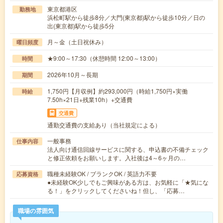
東京都港区
勤務地
浜松町駅から徒歩8分／大門(東京都)駅から徒歩10分／日の
出(東京都)駅から徒歩5分
月～金（土日祝休み）
曜日頻度
★9:00～17:30（休憩時間 12:00～13:00）
時間
2026年10月～長期
期間
1,750円【月収例】約293,000円（時給1,750円×実働
時給
7.50h×21日+残業10h）+交通費
交通費
通勤交通費の支給あり（当社規定による）
一般事務
仕事内容
法人向け通信回線サービスに関する、申込書の不備チェック
と修正依頼をお願いします。入社後は4～6ヶ月の…
職種未経験OK / ブランクOK / 英語力不要
応募資格
●未経験OK少しでもご興味がある方は、お気軽に「★気にな
る！」をクリックしてくださいね！但し、「応募…
職場の雰囲気