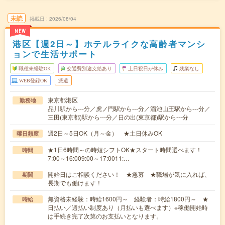
未読
掲載日
2026/08/04
NEW
港区【週2日～】ホテルライクな高齢者マンシ
ョンで生活サポート
職種未経験OK
交通費別途支給あり
土日祝日が休み
残業なし
WEB登録OK
派遣
東京都港区
勤務地
品川駅から---分／虎ノ門駅から---分／溜池山王駅から---分／
三田(東京都)駅から---分／日の出(東京都)駅から---分
週2日～5日OK（月～金） ★土日休みOK
曜日頻度
★1日6時間～の時短シフトOK★スタート時間選べます！
時間
7:00～16:009:00～17:0011:…
開始日はご相談ください！ ★急募 ★職場が気に入れば、
期間
長期でも働けます！
無資格未経験：時給1600円～ 経験者：時給1800円～ ★
時給
日払い／週払い制度あり（月払いも選べます）※稼働開始時
は手続き完了次第のお支払いとなります。