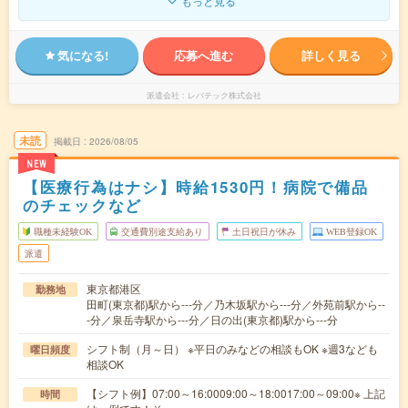
もっと見る
気になる!
応募へ進む
詳しく見る
派遣会社
レバテック株式会社
未読
掲載日
2026/08/05
NEW
【医療行為はナシ】時給1530円！病院で備品
のチェックなど
職種未経験OK
交通費別途支給あり
土日祝日が休み
WEB登録OK
派遣
東京都港区
勤務地
田町(東京都)駅から---分／乃木坂駅から---分／外苑前駅から--
-分／泉岳寺駅から---分／日の出(東京都)駅から---分
シフト制（月～日） ※平日のみなどの相談もOK ※週3なども
曜日頻度
相談OK
【シフト例】07:00～16:0009:00～18:0017:00～09:00※ 上記
時間