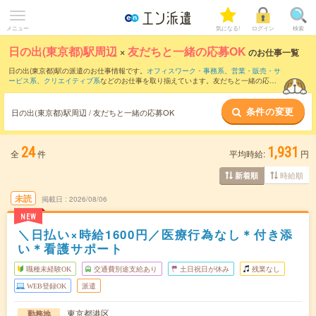
メニュー
気になる!
ログイン
検索
日の出(東京都)駅周辺
×
友だちと一緒の応募OK
のお仕事一覧
日の出(東京都)駅の派遣のお仕事情報です。
オフィスワーク・事務系
、
営業・販売・サ
ービス系
、
クリエイティブ系
などのお仕事を取り揃えています。友だちと一緒の応募
OKの条件の他に、
交通費別途支給あり
、
職種未経験OK
、
週4日勤務
などのこだわり条
件も取り揃えています。
条件の変更
日の出(東京都)駅周辺 / 友だちと一緒の応募OK
24
1,931
全
件
平均時給:
円
時給順
新着順
未読
掲載日
2026/08/06
NEW
＼日払い×時給1600円／医療行為なし＊付き添
い＊看護サポート
職種未経験OK
交通費別途支給あり
土日祝日が休み
残業なし
WEB登録OK
派遣
東京都港区
勤務地