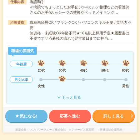
看護助手
仕事内容
≪病院でちょっとしたお手伝い≫○カルテ整理などの看護師
さんのお手伝い○シーツの交換やベッドメイキング…
職種未経験OK / ブランクOK / パソコンスキル不要 / 英語力不
応募資格
要
無資格・未経験OK年齢不問★10名以上採用予定★履歴書は
不要です▽応募後の流れ1)翌営業日までに担当…
職場の雰囲気
年齢層
20代
30代
40代
50代
60代
男女比率
女性
男性
もっと見る
気になる!
応募へ進む
詳しく見る
派遣会社
マンパワーグループ株式会社 ケアサービス事業部 （医療福祉介護関連）