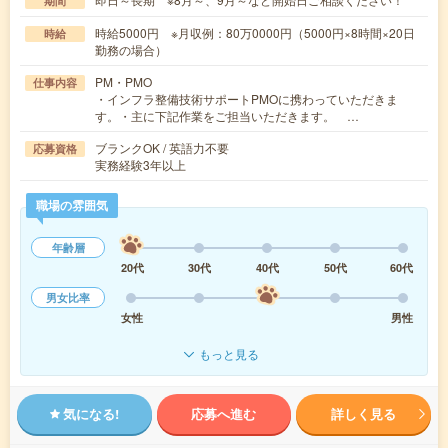
期間
時給5000円 ※月収例：80万0000円（5000円×8時間×20日
時給
勤務の場合）
PM・PMO
仕事内容
・インフラ整備技術サポートPMOに携わっていただきま
す。・主に下記作業をご担当いただきます。 …
ブランクOK / 英語力不要
応募資格
実務経験3年以上
職場の雰囲気
年齢層
20代
30代
40代
50代
60代
男女比率
女性
男性
もっと見る
気になる!
応募へ進む
詳しく見る