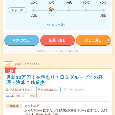
20代
30代
40代
50代
60代
男女比率
女性
男性
もっと見る
気になる!
応募へ進む
詳しく見る
派遣会社
ヒューマンリソシア株式会社
未読
掲載日
2026/08/06
NEW
月給32万円！在宅あり＊日立グループでの経
理・決算＊残業少
交通費別途支給あり
土日祝日が休み
在宅・リモート
WEB登録OK
派遣
東京都港区
勤務地
浜松町駅から徒歩7分／日の出(東京都)駅から徒歩3分／大門
(東京都)駅から徒歩10分