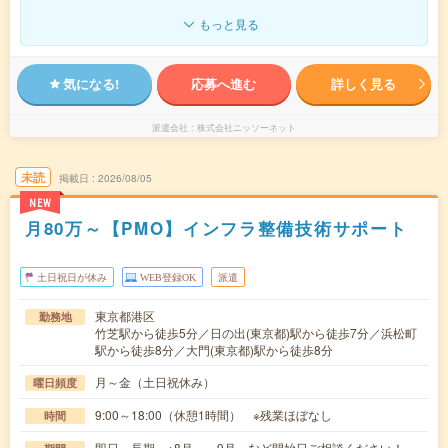
もっと見る
気になる!
応募へ進む
詳しく見る
派遣会社
株式会社ニッソーネット
未読
掲載日
2026/08/05
NEW
月80万～【PMO】インフラ整備技術サポート
土日祝日が休み
WEB登録OK
派遣
東京都港区
勤務地
竹芝駅から徒歩5分／日の出(東京都)駅から徒歩7分／浜松町
駅から徒歩8分／大門(東京都)駅から徒歩8分
月～金（土日祝休み）
曜日頻度
9:00～18:00（休憩1時間） ※残業ほぼなし
時間
即日～長期 ※8月～、9月～など開始日ご相談ください！