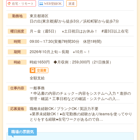
在宅・リモート
WEB登録OK
派遣
東京都港区
勤務地
日の出(東京都)駅から徒歩3分／浜松町駅から徒歩7分
月～金（週5日） ※土日祝日はお休み！ #週3日以上在宅
曜日頻度
09:00～17:30(実働7時間30分 休憩1時間)
時間
2026年10月上旬～長期 ※10月～！
期間
時給1650円 ◆月収例：259,000円（21日換算）
時給
交通費
全額支給
一般事務
仕事内容
＊申込書の内容のチェック～内容をシステムへ入力＊進捗の
管理・確認＊工事日程などの確認・システムへの入…
職種未経験OK / ブランクOK / 英語力不要
応募資格
※業界未経験OK！●在宅勤務の経験がありteamsを使ってやり
とりをする経験●在宅ワークがあるので自…
職場の雰囲気