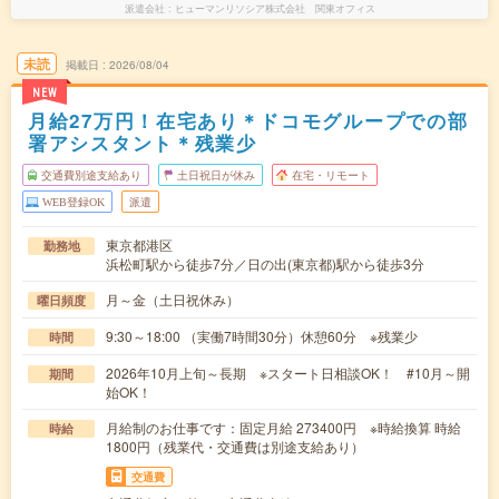
派遣会社
ヒューマンリソシア株式会社 関東オフィス
未読
掲載日
2026/08/04
NEW
月給27万円！在宅あり＊ドコモグループでの部
署アシスタント＊残業少
交通費別途支給あり
土日祝日が休み
在宅・リモート
WEB登録OK
派遣
東京都港区
勤務地
浜松町駅から徒歩7分／日の出(東京都)駅から徒歩3分
月～金（土日祝休み）
曜日頻度
9:30～18:00 （実働7時間30分）休憩60分 ※残業少
時間
2026年10月上旬～長期 ※スタート日相談OK！ #10月～開
期間
始OK！
月給制のお仕事です：固定月給 273400円 ※時給換算 時給
時給
1800円（残業代・交通費は別途支給あり）
交通費