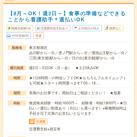
【8月～OK！週2日～】食事の準備などできる
ことから看護助手＊週払いOK
職種未経験OK
交通費別途支給あり
土日祝日が休み
残業なし
WEB登録OK
派遣
東京都港区
勤務地
品川駅から---分／虎ノ門駅から---分／溜池山王駅から---分／
三田(東京都)駅から---分／日の出(東京都)駅から---分
週2日～5日OK（月～金） ★土日休みOK
曜日頻度
★1日6時間～の時短シフトOK★もちろんフルタイムシフト
時間
も可能★スタート時間選べます7:00～16:…
長期のお仕事です。開始日はご相談ください！ ★急募
期間
無資格未経験：時給1600円～ 経験者：時給1800円～★日
時給
払い／週払い制度あり（月払いも選べます）※稼働開始時は
手続き完了次第のお支払いとなります。
交通費
交通費支給※規定有