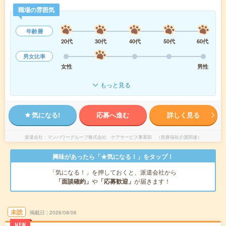
職場の雰囲気
年齢層
20代
30代
40代
50代
60代
男女比率
女性
男性
もっと見る
気になる!
応募へ進む
詳しく見る
派遣会社
マンパワーグループ株式会社 ケアサービス事業部 （医療福祉介護関連）
興味があったら「★気になる！」をタップ！
「気になる！」を押しておくと、派遣会社から
「面談確約」
や
「応募歓迎」
が届きます！
未読
掲載日
2026/08/06
NEW