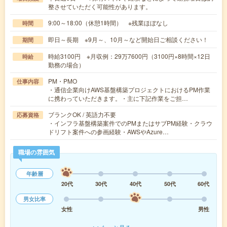
整させていただく可能性があります。
9:00～18:00（休憩1時間） ※残業ほぼなし
時間
即日～長期 ※9月～、10月～など開始日ご相談ください！
期間
時給3100円 ※月収例：29万7600円（3100円×8時間×12日
時給
勤務の場合）
PM・PMO
仕事内容
・通信企業向けAWS基盤構築プロジェクトにおけるPM作業
に携わっていただきます。・主に下記作業をご担…
ブランクOK / 英語力不要
応募資格
・インフラ基盤構築案件でのPMまたはサブPM経験・クラウ
ドリフト案件への参画経験・AWSやAzure…
職場の雰囲気
年齢層
20代
30代
40代
50代
60代
男女比率
女性
男性