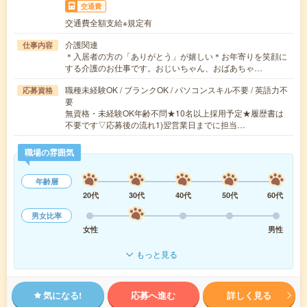
交通費
交通費全額支給※規定有
介護関連
仕事内容
＊入居者の方の「ありがとう」が嬉しい＊お年寄りを笑顔に
する介護のお仕事です。おじいちゃん、おばあちゃ…
職種未経験OK / ブランクOK / パソコンスキル不要 / 英語力不
応募資格
要
無資格・未経験OK年齢不問★10名以上採用予定★履歴書は
不要です▽応募後の流れ1)翌営業日までに担当…
職場の雰囲気
年齢層
20代
30代
40代
50代
60代
男女比率
女性
男性
もっと見る
気になる!
応募へ進む
詳しく見る