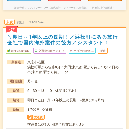
派遣会社
マンパワーグループ株式会社 ケアサービス事業部 （医療福祉介護関連）
未読
掲載日
2026/08/04
NEW
＼即日～1年以上の長期！／浜松町にある旅行
会社で国内海外案件の後方アシスタント！
職種未経験OK
交通費別途支給あり
土日祝日が休み
派遣
東京都港区
勤務地
浜松町駅から徒歩8分／大門(東京都)駅から徒歩10分／日の
出(東京都)駅から徒歩10分
月～金
曜日頻度
9：30～18：10 休憩1時間あり
時間
即日または9月～1年以上の長期 ※更新は3ヵ月毎
期間
1,700円+交通費
時給
交通費
交通費は嬉しい別途全額支給あり♪♪