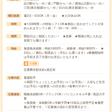
品川駅から---分／虎ノ門駅から---分／溜池山王駅から---分／
三田(東京都)駅から---分／日の出(東京都)駅から---分
週2日～5日OK（月～金） ★土日休みOK
曜日頻度
★1日6時間～の時短シフトOK★都合に合わせてシフトが決
時間
められますシフト例：7：00～16：009：…
開始日はご相談ください！ ★急募 ★職場が気に入れば、
期間
長期でも働けます！
無資格未経験：時給1600円～ 経験者：時給1800円～ ★
時給
日払い／週払い制度あり（月払いも選べます）※稼働開始時
は手続き完了次第のお支払いとなります。
交通費
交通費全額支給※規定有
看護助手
仕事内容
≪病院でちょっとしたお手伝い≫〇お手洗い・入浴など生活
のお手伝い○診察室への付き添い○食事のサポート…
職種未経験OK / ブランクOK / パソコンスキル不要 / 英語力不
応募資格
要
≪無資格・未経験OK≫年齢不問★10名以上採用予定★履歴
書は不要です。▽応募後の流れ1)翌営業日まで…