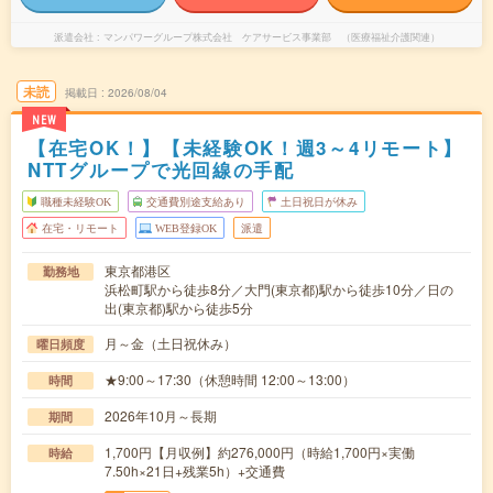
派遣会社
マンパワーグループ株式会社 ケアサービス事業部 （医療福祉介護関連）
未読
掲載日
2026/08/04
NEW
【在宅OK！】【未経験OK！週3～4リモート】
NTTグループで光回線の手配
職種未経験OK
交通費別途支給あり
土日祝日が休み
在宅・リモート
WEB登録OK
派遣
東京都港区
勤務地
浜松町駅から徒歩8分／大門(東京都)駅から徒歩10分／日の
出(東京都)駅から徒歩5分
月～金（土日祝休み）
曜日頻度
★9:00～17:30（休憩時間 12:00～13:00）
時間
2026年10月～長期
期間
1,700円【月収例】約276,000円（時給1,700円×実働
時給
7.50h×21日+残業5h）+交通費