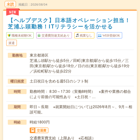
未読
掲載日
2026/08/04
NEW
【ヘルプデスク】日本語オペレーション担当！
芝浦ふ頭勤務！ITリテラシーを活かせる
職種未経験OK
交通費別途支給あり
残業なし
WEB登録OK
派遣
東京都港区
勤務地
芝浦ふ頭駅から徒歩5分／田町(東京都)駅から徒歩15分／三
田(東京都)駅から徒歩18分／日の出(東京都)駅から徒歩19分
／浜松町駅から徒歩22分
土日祝日を含める週5日のシフト制
曜日頻度
勤務時間： 8:30～17:30（実働8時間） ※案件や業務の都合
時間
により前後の可能性あり ※土日祝・…
即日～長期 ※就業開始日については2026年8月～、9月～相
期間
談可能。
時給1800円
時給
交通費
交通費実費支給（上限あり ※応相談）