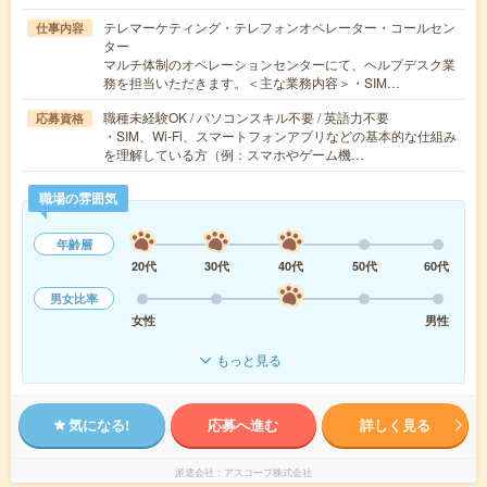
テレマーケティング・テレフォンオペレーター・コールセン
仕事内容
ター
マルチ体制のオペレーションセンターにて、ヘルプデスク業
務を担当いただきます。＜主な業務内容＞・SIM…
職種未経験OK / パソコンスキル不要 / 英語力不要
応募資格
・SIM、Wi-Fi、スマートフォンアプリなどの基本的な仕組み
を理解している方（例：スマホやゲーム機…
職場の雰囲気
年齢層
20代
30代
40代
50代
60代
男女比率
女性
男性
もっと見る
気になる!
応募へ進む
詳しく見る
派遣会社
アスコープ株式会社