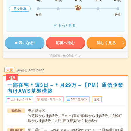
男女比率
女性
男性
もっと見る
気になる!
応募へ進む
詳しく見る
派遣会社
株式会社パソナ
未読
掲載日
2026/08/06
NEW
一部在宅＊週3日～＊月29万～【PM】通信企業
向けAWS基盤構築
土日祝日が休み
在宅・リモート
WEB登録OK
派遣
東京都港区
勤務地
竹芝駅から徒歩5分／日の出(東京都)駅から徒歩7分／浜松町
駅から徒歩8分／大門(東京都)駅から徒歩8分
平日週3日～ ※保有スキルや経験などによって勤務曜日は調
曜日頻度