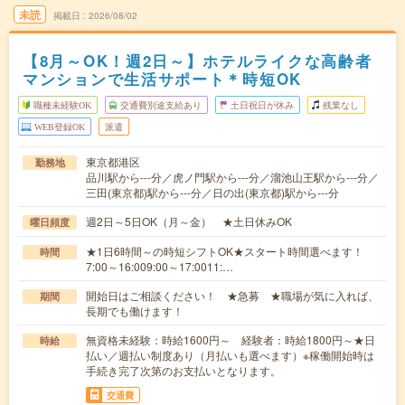
未読
掲載日
2026/08/02
【8月～OK！週2日～】ホテルライクな高齢者
マンションで生活サポート＊時短OK
職種未経験OK
交通費別途支給あり
土日祝日が休み
残業なし
WEB登録OK
派遣
東京都港区
勤務地
品川駅から---分／虎ノ門駅から---分／溜池山王駅から---分／
三田(東京都)駅から---分／日の出(東京都)駅から---分
週2日～5日OK（月～金） ★土日休みOK
曜日頻度
★1日6時間～の時短シフトOK★スタート時間選べます！
時間
7:00～16:009:00～17:0011:…
開始日はご相談ください！ ★急募 ★職場が気に入れば、
期間
長期でも働けます！
無資格未経験：時給1600円～ 経験者：時給1800円～★日
時給
払い／週払い制度あり（月払いも選べます）※稼働開始時は
手続き完了次第のお支払いとなります。
交通費