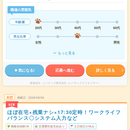
職場の雰囲気
年齢層
20代
30代
40代
50代
60代
男女比率
女性
男性
もっと見る
気になる!
応募へ進む
詳しく見る
派遣会社
レバテック株式会社（レバテッククリエイター）
未読
掲載日
2026/08/06
NEW
ほぼ在宅×残業ナシ×17:30定時！ワークライフ
バランス〇システム入力など
職種未経験OK
交通費別途支給あり
土日祝日が休み