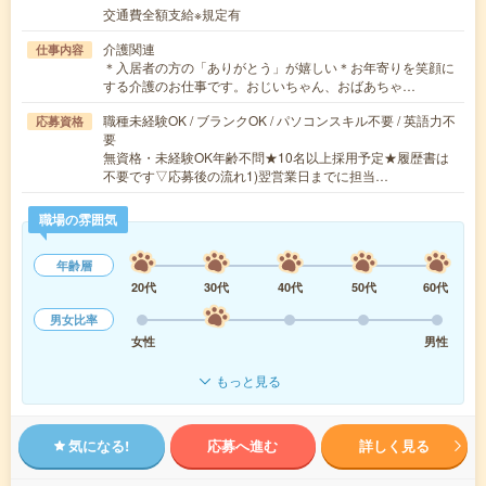
交通費全額支給※規定有
介護関連
仕事内容
＊入居者の方の「ありがとう」が嬉しい＊お年寄りを笑顔に
する介護のお仕事です。おじいちゃん、おばあちゃ…
職種未経験OK / ブランクOK / パソコンスキル不要 / 英語力不
応募資格
要
無資格・未経験OK年齢不問★10名以上採用予定★履歴書は
不要です▽応募後の流れ1)翌営業日までに担当…
職場の雰囲気
年齢層
20代
30代
40代
50代
60代
男女比率
女性
男性
もっと見る
気になる!
応募へ進む
詳しく見る