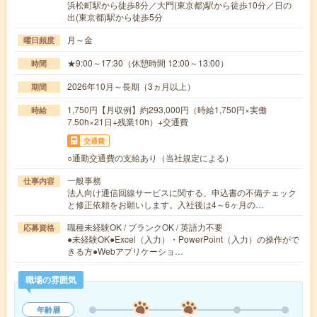
浜松町駅から徒歩8分／大門(東京都)駅から徒歩10分／日の
出(東京都)駅から徒歩5分
月～金
曜日頻度
★9:00～17:30（休憩時間 12:00～13:00）
時間
2026年10月～長期（3ヵ月以上）
期間
1,750円【月収例】約293,000円（時給1,750円×実働
時給
7.50h×21日+残業10h）+交通費
交通費
○通勤交通費の支給あり（当社規定による）
一般事務
仕事内容
法人向け通信回線サービスに関する、申込書の不備チェック
と修正依頼をお願いします。入社後は4～6ヶ月の…
職種未経験OK / ブランクOK / 英語力不要
応募資格
●未経験OK●Excel（入力）・PowerPoint（入力）の操作がで
きる方●Webアプリケーショ…
職場の雰囲気
年齢層