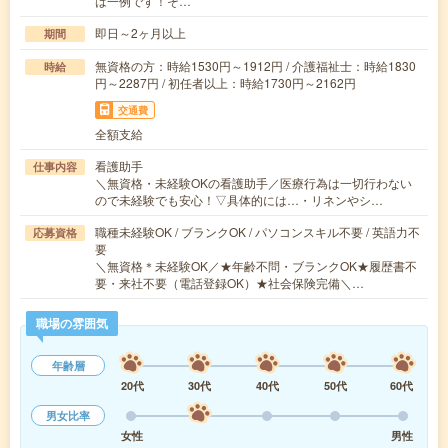
は一例です！そ…
即日～2ヶ月以上
期間
無資格の方：時給1530円～1912円 / 介護福祉士：時給1830
時給
円～2287円 / 初任者以上：時給1730円～2162円
交通費
全額支給
看護助手
仕事内容
＼無資格・未経験OKの看護助手／医療行為は一切行わない
ので未経験でも安心！▽具体的には…・リネンやシ…
職種未経験OK / ブランクOK / パソコンスキル不要 / 英語力不
応募資格
要
＼無資格＊未経験OK／★年齢不問・ブランクOK★履歴書不
要・来社不要（電話登録OK）★社会保険完備＼…
職場の雰囲気
年齢層
20代
30代
40代
50代
60代
男女比率
女性
男性