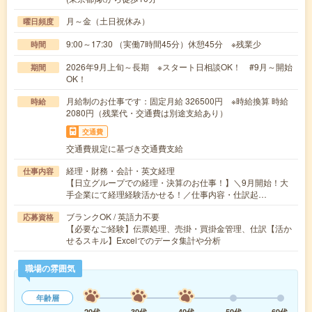
月～金（土日祝休み）
曜日頻度
9:00～17:30 （実働7時間45分）休憩45分 ※残業少
時間
2026年9月上旬～長期 ※スタート日相談OK！ #9月～開始
期間
OK！
月給制のお仕事です：固定月給 326500円 ※時給換算 時給
時給
2080円（残業代・交通費は別途支給あり）
交通費
交通費規定に基づき交通費支給
経理・財務・会計・英文経理
仕事内容
【日立グループでの経理・決算のお仕事！】＼9月開始！大
手企業にて経理経験活かせる！／仕事内容・仕訳起…
ブランクOK / 英語力不要
応募資格
【必要なご経験】伝票処理、売掛・買掛金管理、仕訳【活か
せるスキル】Excelでのデータ集計や分析
職場の雰囲気
年齢層
20代
30代
40代
50代
60代