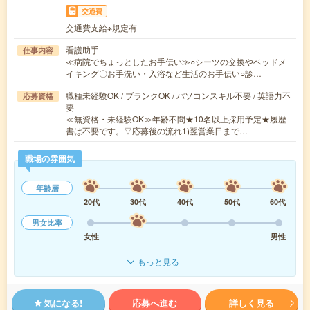
交通費
交通費支給※規定有
看護助手
仕事内容
≪病院でちょっとしたお手伝い≫○シーツの交換やベッドメ
イキング〇お手洗い・入浴など生活のお手伝い○診…
職種未経験OK / ブランクOK / パソコンスキル不要 / 英語力不
応募資格
要
≪無資格・未経験OK≫年齢不問★10名以上採用予定★履歴
書は不要です。▽応募後の流れ1)翌営業日まで…
職場の雰囲気
年齢層
20代
30代
40代
50代
60代
男女比率
女性
男性
もっと見る
気になる!
応募へ進む
詳しく見る