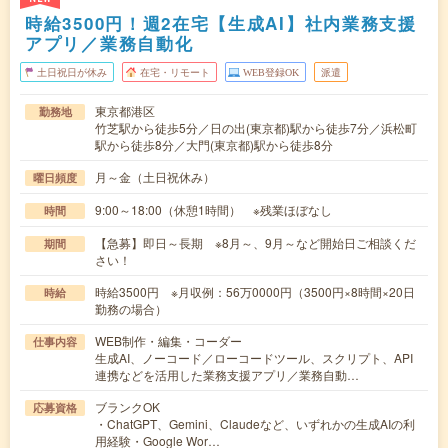
時給3500円！週2在宅【生成AI】社内業務支援
アプリ／業務自動化
土日祝日が休み
在宅・リモート
WEB登録OK
派遣
東京都港区
勤務地
竹芝駅から徒歩5分／日の出(東京都)駅から徒歩7分／浜松町
駅から徒歩8分／大門(東京都)駅から徒歩8分
月～金（土日祝休み）
曜日頻度
9:00～18:00（休憩1時間） ※残業ほぼなし
時間
【急募】即日～長期 ※8月～、9月～など開始日ご相談くだ
期間
さい！
時給3500円 ※月収例：56万0000円（3500円×8時間×20日
時給
勤務の場合）
WEB制作・編集・コーダー
仕事内容
生成AI、ノーコード／ローコードツール、スクリプト、API
連携などを活用した業務支援アプリ／業務自動…
ブランクOK
応募資格
・ChatGPT、Gemini、Claudeなど、いずれかの生成AIの利
用経験・Google Wor…