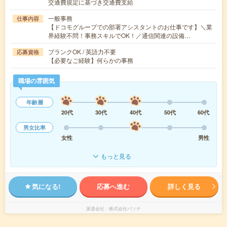
交通費規定に基づき交通費支給
一般事務
仕事内容
【ドコモグループでの部署アシスタントのお仕事です】＼業
界経験不問！事務スキルでOK！／通信関連の設備…
ブランクOK / 英語力不要
応募資格
【必要なご経験】何らかの事務
職場の雰囲気
年齢層
20代
30代
40代
50代
60代
男女比率
女性
男性
もっと見る
気になる!
応募へ進む
詳しく見る
派遣会社
株式会社パソナ