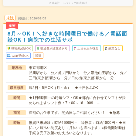
派遣会社
レバテック株式会社
未読
掲載日
2026/08/05
NEW
8月～OK！＼好きな時間曜日で働ける／電話面
談OK！病院での生活サポ
職種未経験OK
交通費別途支給あり
土日祝日が休み
残業なし
WEB登録OK
派遣
東京都港区
勤務地
品川駅から---分／虎ノ門駅から---分／溜池山王駅から---分／
三田(東京都)駅から---分／日の出(東京都)駅から---分
週2日～5日OK（月～金） ★土日休みOK
曜日頻度
★1日6時間～の時短シフトOK★都合に合わせてシフトが決
時間
められますシフト例：7：00～16：009：…
長期のお仕事です。開始日はご相談ください！ ★急募
期間
無資格未経験：時給1600円～ 経験者：時給1800円～★日
時給
払い／週払い制度あり（月払いも選べます）※稼働開始時は
手続き完了次第のお支払いとなります。