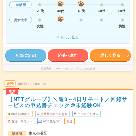
年齢層
20代
30代
40代
50代
60代
男女比率
女性
男性
もっと見る
気になる!
応募へ進む
詳しく見る
派遣会社
パーソルテンプスタッフ株式会社
未読
掲載日
2026/08/06
NEW
【NTTグループ】＼週3～4日リモート／回線サ
ービスの申込書チェック＠未経験OK
職種未経験OK
交通費別途支給あり
土日祝日が休み
在宅・リモート
WEB登録OK
派遣
東京都港区
勤務地