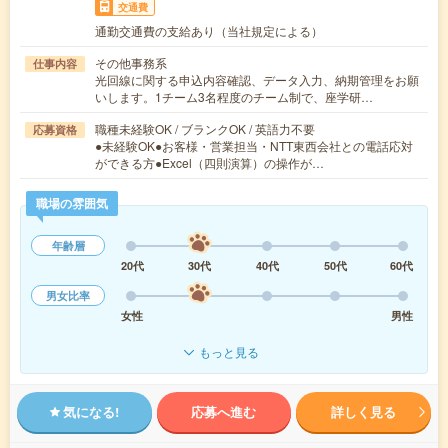
交通費
通勤交通費の支給あり（当社規定による）
その他事務系
仕事内容
光回線に関する申込内容確認、データ入力、納期管理をお願
いします。1チーム3名程度のチーム制で、座学研…
職種未経験OK / ブランクOK / 英語力不要
応募資格
●未経験OK●お客様・営業担当・NTT東西会社との電話応対
ができる方●Excel（四則演算）の操作が…
職場の雰囲気
年齢層
20代
30代
40代
50代
60代
男女比率
女性
男性
もっと見る
気になる!
応募へ進む
詳しく見る