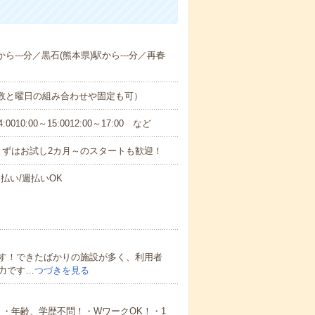
ら---分／黒石(熊本県)駅から---分／再春
日数と曜日の組み合わせや固定も可）
0:00～15:0012:00～17:00 など
まずはお試し2カ月～のスタートも歓迎！
払い/週払いOK
す！できたばかりの施設が多く、利用者
力です…
つづきを見る
・年齢、学歴不問！・WワークOK！・1