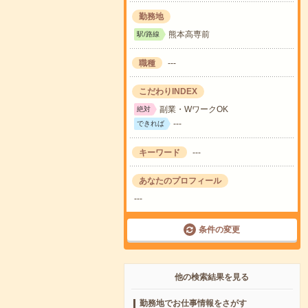
勤務地
熊本高専前
駅/路線
職種
---
こだわりINDEX
副業・WワークOK
絶対
---
できれば
キーワード
---
あなたのプロフィール
---
条件の変更
他の検索結果を見る
勤務地でお仕事情報をさがす