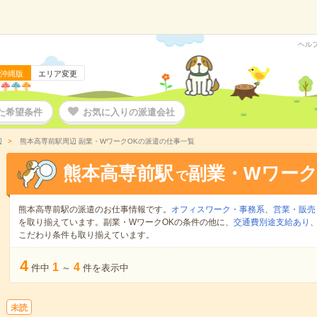
ヘル
沖縄版
エリア変更
た希望条件
お気に入りの派遣会社
辺
熊本高専前駅周辺 副業・WワークOKの派遣の仕事一覧
熊本高専前駅
副業・Wワーク
で
熊本高専前駅の派遣のお仕事情報です。
オフィスワーク・事務系
、
営業・販売
を取り揃えています。副業・WワークOKの条件の他に、
交通費別途支給あり
こだわり条件も取り揃えています。
4
1
4
件中
～
件を表示中
未読