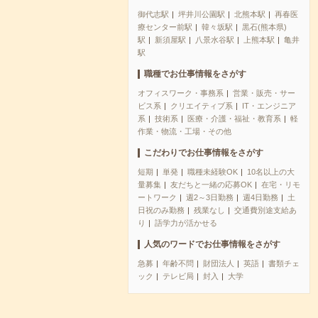
御代志駅
坪井川公園駅
北熊本駅
再春医
療センター前駅
韓々坂駅
黒石(熊本県)
駅
新須屋駅
八景水谷駅
上熊本駅
亀井
駅
職種でお仕事情報をさがす
オフィスワーク・事務系
営業・販売・サー
ビス系
クリエイティブ系
IT・エンジニア
系
技術系
医療・介護・福祉・教育系
軽
作業・物流・工場・その他
こだわりでお仕事情報をさがす
短期
単発
職種未経験OK
10名以上の大
量募集
友だちと一緒の応募OK
在宅・リモ
ートワーク
週2～3日勤務
週4日勤務
土
日祝のみ勤務
残業なし
交通費別途支給あ
り
語学力が活かせる
人気のワードでお仕事情報をさがす
急募
年齢不問
財団法人
英語
書類チェ
ック
テレビ局
封入
大学