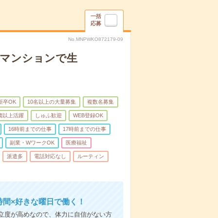
一括
応募
No.MNPWKO872179-09
者マンションで生
新卒OK
10名以上の大量募集
複数名募集
0歳以上活躍
しゅふ歓迎
WEB登録OK
16時前までの仕事
17時前までの仕事
副業・WワークOK
医療福祉
派遣多
電話対応なし
ルーティン
時間×好きな曜日で働く！
立度が高めなので、体力に自信がない方