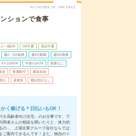
No.CSKO熊本_09・SNR【本社】
マンションで食事
と一緒OK
OA不要
英語不要
週2～3日勤務
週4日勤務
週5日勤務
5ｈ以内OK
午後のみOK
残業なし
支給
車通勤可
服装自由
国人
派遣多
電話対応なし
にかく稼げる＊日払いもOK！
付き高齢者向け住宅」のお仕事です。で
利用者さんの相談を聞いたりと、体力的
の... 上場企業グループ会社ならでは
をご案内できるんです！また、独自のイ