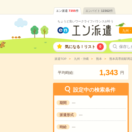
エン派遣
7355
件
エンバイト
12362
件
ちょうど良いワークライフバランスが叶う
九州・
気になる！リスト
0
保存し
派遣TOP
九州・沖縄
熊本
熊本高専前駅周
,
1
3
4
3
平均時給:
円
設定中の検索条件
期間
---
派遣形式
---
時給
---