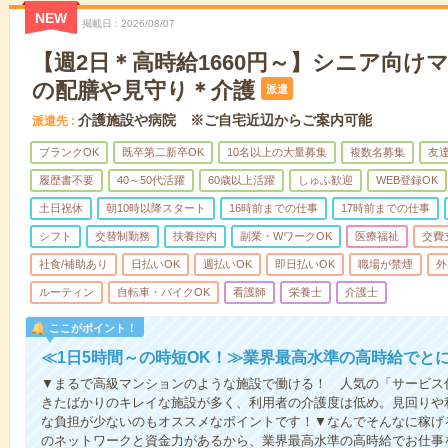
NEW
掲載日
2026/08/07
【週2日＊高時給1660円～】シニア向け
の配膳や見守り＊介護
派遣
介護施設や病院 ※ご自宅近辺からご案内可能
派遣先
ブランクOK
既卒第二新卒OK
10名以上の大量募集
複数名募集
友達
履歴書不要
40～50代活躍
60歳以上活躍
しゅふ歓迎
WEB登録OK
土日祝休
朝10時以降スタート
16時前までの仕事
17時前までの仕事
シフト
交替制勤務
扶養控内
副業・WワークOK
医療福祉
交費
社食/補助あり
日払いOK
週払いOK
即日払いOK
職場が禁煙
外
ルーティン
自転車・バイクOK
看護師
栄養士
介護士
ここがポイント！
≪1日5時間～の時短OK！≫業界最高水準の高時給でと
▼まるで高級マンションのような施設で働ける！ 人気の「サービス
きたばかりのキレイな施設が多く、利用者の介護度は低め。見回りや
な負担が少ないのもオススメなポイントです！▼なんでそんなに稼げる
のネットワークと資金力があるから、業界最高水準の高時給でお仕事