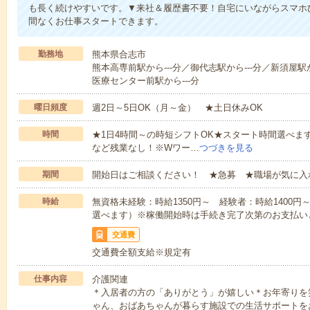
も長く続けやすいです。▼来社＆履歴書不要！自宅にいながらスマホ
間なくお仕事スタートできます。
勤務地
熊本県合志市
熊本高専前駅から---分／御代志駅から---分／新須屋駅か
医療センター前駅から---分
曜日頻度
週2日～5日OK（月～金） ★土日休みOK
時間
★1日4時間～の時短シフトOK★スタート時間選べます！7:00～1
など残業なし！※Wワー…
つづきを見る
期間
開始日はご相談ください！ ★急募 ★職場が気に入
時給
無資格未経験：時給1350円～ 経験者：時給1400
選べます）※稼働開始時は手続き完了次第のお支払い
交通費
交通費全額支給※規定有
仕事内容
介護関連
＊入居者の方の「ありがとう」が嬉しい＊お年寄りを
ゃん、おばあちゃんが暮らす施設での生活サポートを