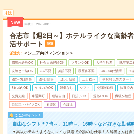
未読
NEW
掲載日
2026/08/05
合志市【週2日～】ホテルライクな高齢
活サポート
派遣
＜シニア向けマンション＞
派遣先
職種未経験OK
社会人未経験OK
ブランクOK
大学生歓迎
既卒第二
友達と一緒OK
OA不要
英語不要
履歴書不要
40～50代活躍
6
週2～3日勤務
週4日勤務
週5日勤務
土日祝休
朝10時以降スタート
5ｈ以内OK
午後のみOK
残業なし
シフト
交替制勤務
扶養控内
交費支給
車通勤可
服装自由
日払いOK
週払いOK
職場が禁煙
自転車・バイクOK
看護師
介護士
ここがポイント！
自由なシフト＊7時～、11時～、16時～など好きな勤務
▼高級ホテルのようなキレイな職場で介護のお仕事！入居者さんは自