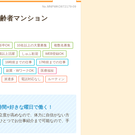
No.MNPWKO872179-09
高齢者マンション
新卒OK
10名以上の大量募集
複数名募集
0歳以上活躍
しゅふ歓迎
WEB登録OK
16時前までの仕事
17時前までの仕事
副業・WワークOK
医療福祉
派遣多
電話対応なし
ルーティン
時間×好きな曜日で働く！
立度が高めなので、体力に自信がない方
ひとつでお仕事紹介まで可能なので、手