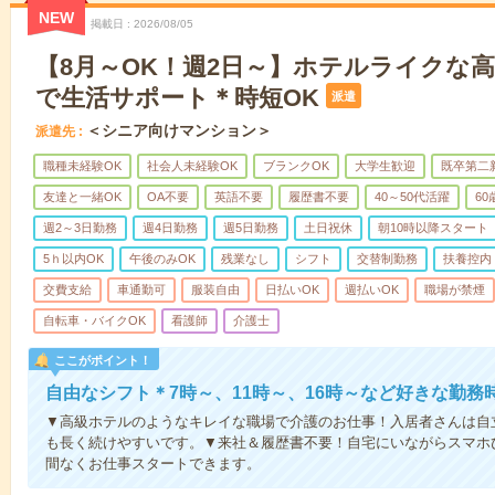
NEW
掲載日
2026/08/05
【8月～OK！週2日～】ホテルライクな
で生活サポート＊時短OK
派遣
＜シニア向けマンション＞
派遣先
職種未経験OK
社会人未経験OK
ブランクOK
大学生歓迎
既卒第二
友達と一緒OK
OA不要
英語不要
履歴書不要
40～50代活躍
6
週2～3日勤務
週4日勤務
週5日勤務
土日祝休
朝10時以降スタート
5ｈ以内OK
午後のみOK
残業なし
シフト
交替制勤務
扶養控内
交費支給
車通勤可
服装自由
日払いOK
週払いOK
職場が禁煙
自転車・バイクOK
看護師
介護士
ここがポイント！
自由なシフト＊7時～、11時～、16時～など好きな勤務
▼高級ホテルのようなキレイな職場で介護のお仕事！入居者さんは自
も長く続けやすいです。▼来社＆履歴書不要！自宅にいながらスマホ
間なくお仕事スタートできます。