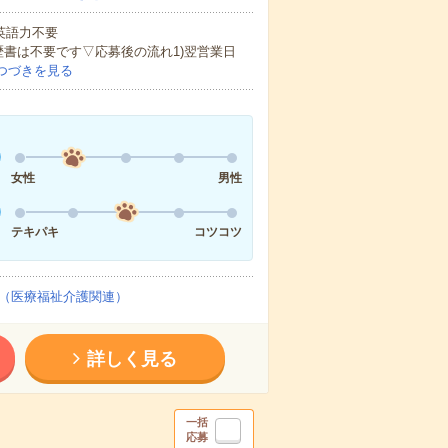
 英語力不要
歴書は不要です▽応募後の流れ1)翌営業日
つづきを見る
女性
男性
テキパキ
コツコツ
（医療福祉介護関連）
詳しく見る
一括
応募