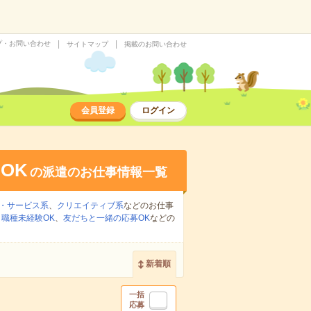
プ・お問い合わせ
サイトマップ
掲載のお問い合わせ
会員登録
ログイン
OK
の派遣のお仕事情報一覧
・サービス系
、
クリエイティブ系
などのお仕事
、
職種未経験OK
、
友だちと一緒の応募OK
などの
新着順
一括
応募