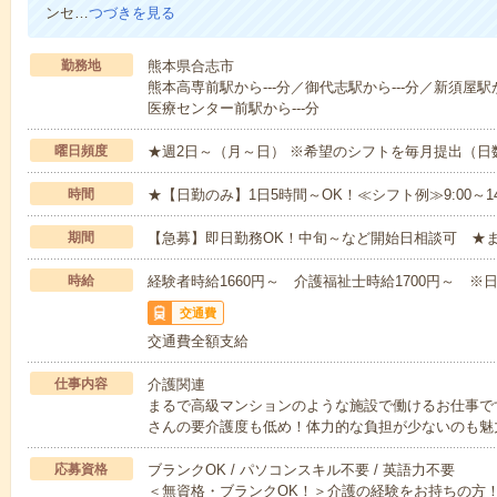
ンセ…
つづきを見る
勤務地
熊本県合志市
熊本高専前駅から---分／御代志駅から---分／新須屋駅か
医療センター前駅から---分
曜日頻度
★週2日～（月～日） ※希望のシフトを毎月提出（
時間
★【日勤のみ】1日5時間～OK！≪シフト例≫9:00～14:001
期間
【急募】即日勤務OK！中旬～など開始日相談可 ★
時給
経験者時給1660円～ 介護福祉士時給1700円～ ※日
交通費
交通費全額支給
仕事内容
介護関連
まるで高級マンションのような施設で働けるお仕事で
さんの要介護度も低め！体力的な負担が少ないのも魅
応募資格
ブランクOK / パソコンスキル不要 / 英語力不要
＜無資格・ブランクOK！＞介護の経験をお持ちの方！