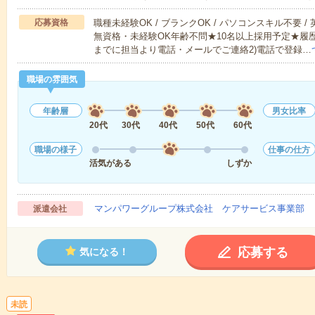
応募資格
職種未経験OK / ブランクOK / パソコンスキル不要 /
無資格・未経験OK年齢不問★10名以上採用予定★履
までに担当より電話・メールでご連絡2)電話で登録…
職場の雰囲気
年齢層
男女比率
20代
30代
40代
50代
60代
職場の様子
仕事の仕方
活気がある
しずか
マンパワーグループ株式会社 ケアサービス事業部 
派遣会社
応募する
気になる！
未読