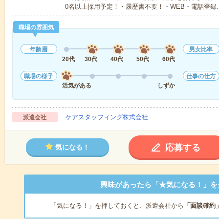
0名以上採用予定！・履歴書不要！・WEB・電話登録
職場の雰囲気
年齢層
男女比率
20代
30代
40代
50代
60代
職場の様子
仕事の仕方
活気がある
しずか
ケアスタッフィング株式会社
派遣会社
応募する
気になる！
興味があったら「★気になる！」を
「気になる！」を押しておくと、派遣会社から
「面談確約