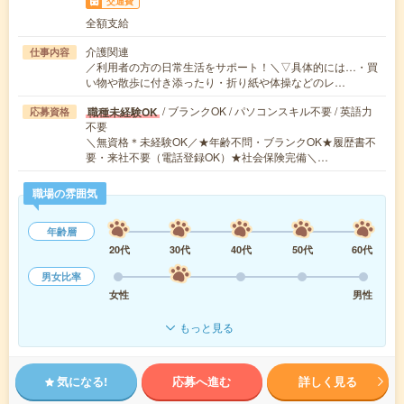
交通費
全額支給
介護関連
仕事内容
／利用者の方の日常生活をサポート！＼▽具体的には…・買
い物や散歩に付き添ったり・折り紙や体操などのレ…
/ ブランクOK / パソコンスキル不要 / 英語力
職種未経験OK
応募資格
不要
＼無資格＊未経験OK／★年齢不問・ブランクOK★履歴書不
要・来社不要（電話登録OK）★社会保険完備＼…
職場の雰囲気
年齢層
20代
30代
40代
50代
60代
男女比率
女性
男性
もっと見る
気になる!
応募へ進む
詳しく見る