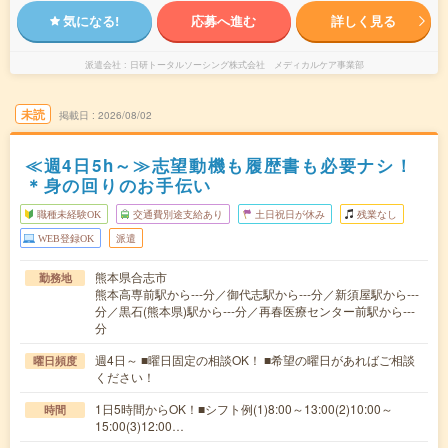
気になる!
応募へ進む
詳しく見る
派遣会社
日研トータルソーシング株式会社 メディカルケア事業部
未読
掲載日
2026/08/02
≪週4日5h～≫志望動機も履歴書も必要ナシ！
＊身の回りのお手伝い
職種未経験OK
交通費別途支給あり
土日祝日が休み
残業なし
WEB登録OK
派遣
熊本県合志市
勤務地
熊本高専前駅から---分／御代志駅から---分／新須屋駅から---
分／黒石(熊本県)駅から---分／再春医療センター前駅から---
分
週4日～ ■曜日固定の相談OK！ ■希望の曜日があればご相談
曜日頻度
ください！
1日5時間からOK！■シフト例(1)8:00～13:00(2)10:00～
時間
15:00(3)12:00…