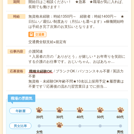
開始日はご相談ください！ ★急募 ★職場が気に入れば、
期間
長期でも働けます！
無資格未経験：時給1350円～ 経験者：時給1400円～ ★
時給
日払い／週払い制度あり（月払いも選べます）※稼働開始時
は手続き完了次第のお支払いとなります。
交通費
交通費全額支給※規定有
介護関連
仕事内容
＊入居者の方の「ありがとう」が嬉しい＊お年寄りを笑顔に
する介護のお仕事です。おじいちゃん、おばあちゃ…
/ ブランクOK / パソコンスキル不要 / 英語力
職種未経験OK
応募資格
不要
無資格・未経験OK年齢不問★10名以上採用予定★履歴書は
不要です▽応募後の流れ1)翌営業日までに担当…
職場の雰囲気
年齢層
20代
30代
40代
50代
60代
男女比率
女性
男性