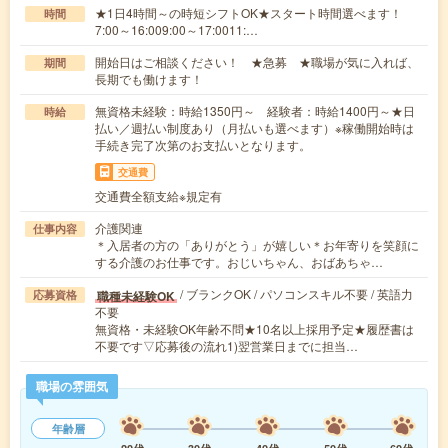
★1日4時間～の時短シフトOK★スタート時間選べます！
時間
7:00～16:009:00～17:0011:…
開始日はご相談ください！ ★急募 ★職場が気に入れば、
期間
長期でも働けます！
無資格未経験：時給1350円～ 経験者：時給1400円～★日
時給
払い／週払い制度あり（月払いも選べます）※稼働開始時は
手続き完了次第のお支払いとなります。
交通費
交通費全額支給※規定有
介護関連
仕事内容
＊入居者の方の「ありがとう」が嬉しい＊お年寄りを笑顔に
する介護のお仕事です。おじいちゃん、おばあちゃ…
/ ブランクOK / パソコンスキル不要 / 英語力
職種未経験OK
応募資格
不要
無資格・未経験OK年齢不問★10名以上採用予定★履歴書は
不要です▽応募後の流れ1)翌営業日までに担当…
職場の雰囲気
年齢層