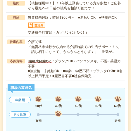
【積極採用中！】＊1年以上勤務している方が多数！ご応募
期間
から最短2～3日後の就業も相談可能です！
無資格未経験：時給1300円～ ■週払いOK ■扶養内OK
時給
交通費
交通費全額支給（ガソリン代もOK！）
介護関連
仕事内容
／無資格未経験から始める介護施設での生活サポート！＼
「話し相手になって、うんうんとうなずく」「天気が…
/ ブランクOK / パソコンスキル不要 / 英語力
職種未経験OK
応募資格
不要
■無資格・未経験OK！■年齢・学歴不問！ブランクOK!■10名
以上採用予定！■履歴書不要■社会保険完…
職場の雰囲気
年齢層
20代
30代
40代
50代
60代
男女比率
女性
男性
もっと見る