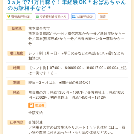
3ヵ月で71万円稼ぐ！未経験OK＊おばあちゃん
のお話相手など＊
職種未経験OK
交通費別途支給あり
WEB登録OK
派遣
熊本県合志市
勤務地
熊本高専前駅から---分／御代志駅から---分／新須屋駅から---
分／黒石(熊本県)駅から---分／再春医療センター前駅から---
分
シフト制（月～日） ※平日のみなどの相談もOK ※週3なども
曜日頻度
相談OK
【シフト例】07:00～16:0009:00～18:0017:00～09:00※ 上記
時間
は一例です！そ…
即日～2ヶ月以上 ■開始日の相談OK！
期間
無資格の方：時給1350円～1687円 / 介護福祉士：時給1650
時給
円～2062円 / 初任者以上：時給1450円～1812円
交通費
全額支給
介護関連
仕事内容
／利用者の方の日常生活をサポート！＼▽具体的には…・買
い物や散歩に付き添ったり・折り紙や体操などのレ…