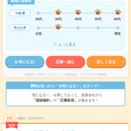
職場の雰囲気
年齢層
20代
30代
40代
50代
60代
男女比率
女性
男性
もっと見る
気になる!
応募へ進む
詳しく見る
派遣会社
日研トータルソーシング株式会社 メディカルケア事業部
興味があったら「★気になる！」をタップ！
「気になる！」を押しておくと、派遣会社から
「面談確約」
や
「応募歓迎」
が届きます！
未読
掲載日
2026/08/07
NEW