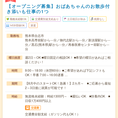
【オープニング募集】おばあちゃんのお散歩付
き添いも仕事の1つ
職種未経験OK
交通費別途支給あり
土日祝日が休み
残業なし
WEB登録OK
派遣
熊本県合志市
勤務地
熊本高専前駅から---分／御代志駅から---分／新須屋駅から---
分／黒石(熊本県)駅から---分／再春医療センター前駅から---
分
週2日～OK ■曜日固定の相談OK！ ■希望の曜日があればご相
曜日頻度
談ください！
9:00～18:00（休憩60分）■ご希望があれば下記シフトも
時間
OK！早番 7:00～16:00遅番 …
【8月中のスタートOK！急募！】2カ月～ ■ご応募から最短
期間
2～3日後に就業が可能です！
無資格未経験：時給1300円～ ■週払いOK ■扶養内OK ■
時給
日収1万400円以上
交通費
交通費全額支給（ガソリン代もOK！）