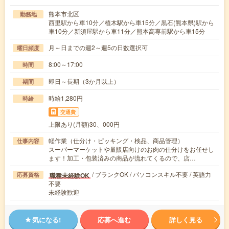
熊本市北区
勤務地
西里駅から車10分／植木駅から車15分／黒石(熊本県)駅から
車10分／新須屋駅から車11分／熊本高専前駅から車15分
月～日までの週2～週5の日数選択可
曜日頻度
8:00～17:00
時間
即日～長期（3か月以上）
期間
時給1,280円
時給
交通費
上限あり(月額)30、000円
軽作業（仕分け・ピッキング・検品、商品管理）
仕事内容
スーパーマーケットや量販店向けのお肉の仕分けをお任せし
ます！加工・包装済みの商品が流れてくるので、店…
/ ブランクOK / パソコンスキル不要 / 英語力
職種未経験OK
応募資格
不要
未経験歓迎
気になる!
応募へ進む
詳しく見る