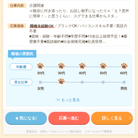
介護関連
仕事内容
≪散歩に付き添ったり、お話し相手になったり≫「え？意外
に簡単！」と思うくらい、スグできる仕事からスタ…
/ ブランクOK / パソコンスキル不要 / 英語力
職種未経験OK
応募資格
不要
■資格・経験・年齢不問■学歴不問■10名以上採用予定！■履
歴書不要■面談確約■社会保険完備■社員登用…
職場の雰囲気
年齢層
20代
30代
40代
50代
60代
男女比率
女性
男性
もっと見る
気になる!
応募へ進む
詳しく見る
派遣会社
日研トータルソーシング株式会社 メディカルケア事業部