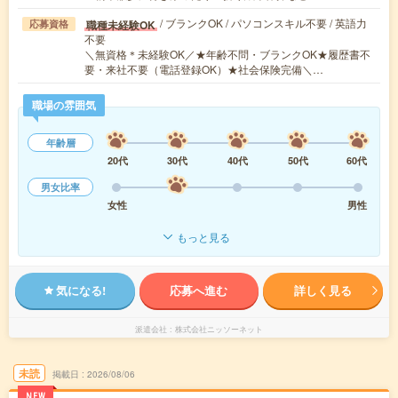
/ ブランクOK / パソコンスキル不要 / 英語力
職種未経験OK
応募資格
不要
＼無資格＊未経験OK／★年齢不問・ブランクOK★履歴書不
要・来社不要（電話登録OK）★社会保険完備＼…
職場の雰囲気
年齢層
20代
30代
40代
50代
60代
男女比率
女性
男性
もっと見る
気になる!
応募へ進む
詳しく見る
派遣会社
株式会社ニッソーネット
未読
掲載日
2026/08/06
NEW