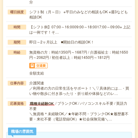
分
シフト制（月～日） ※平日のみなどの相談もOK ※週3なども
曜日頻度
相談OK
【シフト例】07:00～16:0009:00～18:0017:00～09:00※ 上記
時間
は一例です！そ…
即日～2ヶ月以上 ■開始日の相談OK！
期間
無資格の方：時給1350円～1687円 / 介護福祉士：時給1650
時給
円～2062円 / 初任者以上：時給1450円～1812円
交通費
全額支給
介護関連
仕事内容
／利用者の方の日常生活をサポート！＼▽具体的には…・買
い物や散歩に付き添ったり・折り紙や体操などのレ…
/ ブランクOK / パソコンスキル不要 / 英語力
職種未経験OK
応募資格
不要
＼無資格＊未経験OK／★年齢不問・ブランクOK★履歴書不
要・来社不要（電話登録OK）★社会保険完備＼…
職場の雰囲気