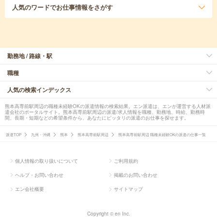
人気のワード
でお仕事情報をさがす
勤務地 / 路線・駅
職種
人気の検索インデックス
熊本高専前駅周辺の職種未経験OKの派遣情報の検索結果。エン派遣は、エンが運営する人材派
遣会社のポータルサイト。熊本高専前駅周辺の派遣/求人情報を職種、勤務地、時給、勤務時
間、長期・短期などの希望条件から、あなたにピッタリの派遣のお仕事を探せます。
派遣TOP
九州・沖縄
熊本
熊本高専前駅周辺
熊本高専前駅周辺 職種未経験OKの派遣の仕事一覧
個人情報の取り扱いについて
ご利用規約
ヘルプ・お問い合わせ
掲載のお問い合わせ
エン会社概要
サイトマップ
Copyright © en Inc.