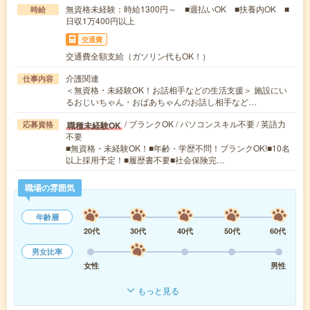
無資格未経験：時給1300円～ ■週払いOK ■扶養内OK ■
時給
日収1万400円以上
交通費
交通費全額支給（ガソリン代もOK！）
介護関連
仕事内容
＜無資格・未経験OK！お話相手などの生活支援＞ 施設にい
るおじいちゃん・おばあちゃんのお話し相手など…
/ ブランクOK / パソコンスキル不要 / 英語力
職種未経験OK
応募資格
不要
■無資格・未経験OK！■年齢・学歴不問！ブランクOK!■10名
以上採用予定！■履歴書不要■社会保険完…
職場の雰囲気
年齢層
20代
30代
40代
50代
60代
男女比率
女性
男性
もっと見る