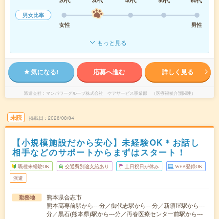
20代
30代
40代
50代
60代
男女比率
女性
男性
もっと見る
気になる!
応募へ進む
詳しく見る
派遣会社
マンパワーグループ株式会社 ケアサービス事業部 （医療福祉介護関連）
未読
掲載日
2026/08/04
【小規模施設だから安心】未経験OK＊お話し
相手などのサポートからまずはスタート！
職種未経験OK
交通費別途支給あり
土日祝日が休み
WEB登録OK
派遣
熊本県合志市
勤務地
熊本高専前駅から---分／御代志駅から---分／新須屋駅から---
分／黒石(熊本県)駅から---分／再春医療センター前駅から---