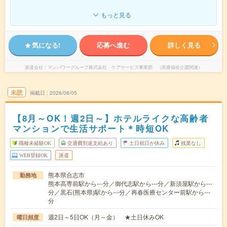
もっと見る
気になる!
応募へ進む
詳しく見る
派遣会社
マンパワーグループ株式会社 ケアサービス事業部 （医療福祉介護関連）
未読
掲載日
2026/08/05
【8月～OK！週2日～】ホテルライクな高齢者
マンションで生活サポート＊時短OK
職種未経験OK
交通費別途支給あり
土日祝日が休み
残業なし
WEB登録OK
派遣
熊本県合志市
勤務地
熊本高専前駅から---分／御代志駅から---分／新須屋駅から---
分／黒石(熊本県)駅から---分／再春医療センター前駅から---
分
週2日～5日OK（月～金） ★土日休みOK
曜日頻度