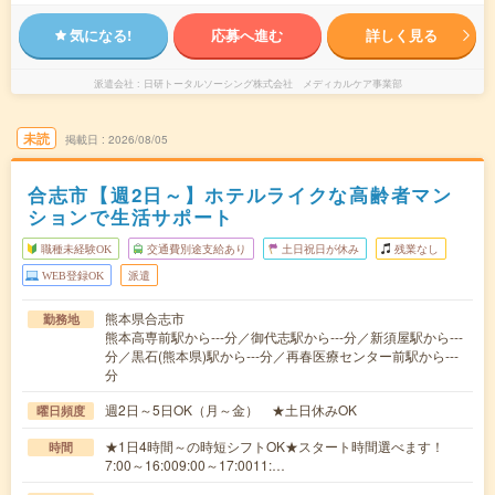
気になる!
応募へ進む
詳しく見る
派遣会社
日研トータルソーシング株式会社 メディカルケア事業部
未読
掲載日
2026/08/05
合志市【週2日～】ホテルライクな高齢者マン
ションで生活サポート
職種未経験OK
交通費別途支給あり
土日祝日が休み
残業なし
WEB登録OK
派遣
熊本県合志市
勤務地
熊本高専前駅から---分／御代志駅から---分／新須屋駅から---
分／黒石(熊本県)駅から---分／再春医療センター前駅から---
分
週2日～5日OK（月～金） ★土日休みOK
曜日頻度
★1日4時間～の時短シフトOK★スタート時間選べます！
時間
7:00～16:009:00～17:0011:…