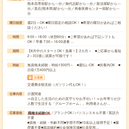
熊本高専前駅から---分／御代志駅から---分／新須屋駅から---
分／黒石(熊本県)駅から---分／再春医療センター前駅から---
分
週2日～OK ■曜日固定の相談OK！ ■希望の曜日があればご相
曜日頻度
談ください！
9:00～18:00（休憩60分）■ご希望があれば下記シフトも
時間
OK！早番 7:00～16:00遅番 …
【8月中のスタートOK！急募！】2カ月～ ■ご応募から最短
期間
2～3日後に就業が可能です！
無資格未経験：時給1300円～ ■週払いOK ■扶養内OK ■
時給
日収1万400円以上
交通費
交通費全額支給（ガソリン代もOK！）
介護関連
仕事内容
≪自立した生活のための見守りやお手伝い！≫お年寄りが少
人数で生活する「グループホーム」。利用者さんが…
/ ブランクOK / パソコンスキル不要 / 英語力
職種未経験OK
応募資格
不要
■資格・経験・年齢不問■学歴不問■10名以上採用予定！■履
歴書不要■面談確約■社会保険完備■社員登用…