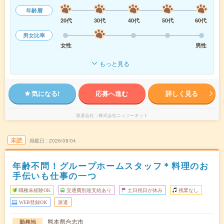
年齢層
20代
30代
40代
50代
60代
男女比率
女性
男性
もっと見る
気になる!
応募へ進む
詳しく見る
派遣会社
株式会社ニッソーネット
未読
掲載日
2026/08/04
年齢不問！グループホームスタッフ＊料理のお
手伝いも仕事の一つ
職種未経験OK
交通費別途支給あり
土日祝日が休み
残業なし
WEB登録OK
派遣
熊本県合志市
勤務地