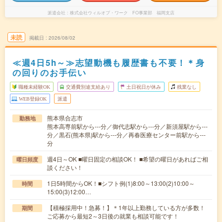
派遣会社
株式会社ウィルオブ・ワーク FO事業部 福岡支店
未読
掲載日
2026/08/02
≪週4日5h～≫志望動機も履歴書も不要！＊身
の回りのお手伝い
職種未経験OK
交通費別途支給あり
土日祝日が休み
残業なし
WEB登録OK
派遣
熊本県合志市
勤務地
熊本高専前駅から---分／御代志駅から---分／新須屋駅から---
分／黒石(熊本県)駅から---分／再春医療センター前駅から---
分
週4日～OK ■曜日固定の相談OK！ ■希望の曜日があればご相
曜日頻度
談ください！
1日5時間からOK！■シフト例(1)8:00～13:00(2)10:00～
時間
15:00(3)12:00…
【積極採用中！急募！】＊1年以上勤務している方が多数！
期間
ご応募から最短2～3日後の就業も相談可能です！