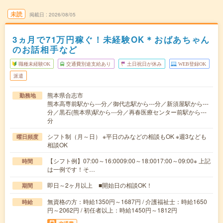
未読
掲載日
2026/08/05
3ヵ月で71万円稼ぐ！未経験OK＊おばあちゃん
のお話相手など
職種未経験OK
交通費別途支給あり
土日祝日が休み
WEB登録OK
派遣
熊本県合志市
勤務地
熊本高専前駅から---分／御代志駅から---分／新須屋駅から---
分／黒石(熊本県)駅から---分／再春医療センター前駅から---
分
シフト制（月～日） ※平日のみなどの相談もOK ※週3なども
曜日頻度
相談OK
【シフト例】07:00～16:0009:00～18:0017:00～09:00※ 上記
時間
は一例です！そ…
即日～2ヶ月以上 ■開始日の相談OK！
期間
無資格の方：時給1350円～1687円 / 介護福祉士：時給1650
時給
円～2062円 / 初任者以上：時給1450円～1812円