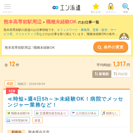
メニュー
気になる!
ログイン
検索
熊本高専前駅周辺
×
職種未経験OK
のお仕事一覧
熊本高専前駅の派遣のお仕事情報です。
オフィスワーク・事務系
、
営業・販売・サー
ビス系
、
クリエイティブ系
などのお仕事を取り揃えています。職種未経験OKの条件の
他に、
交通費別途支給あり
、
友だちと一緒の応募OK
、
週4日勤務
などのこだわり条件
も取り揃えています。
条件の変更
熊本高専前駅周辺 / 職種未経験OK
12
1,317
全
件
平均時給:
円
時給順
新着順
未読
掲載日
2026/08/09
NEW
≪時短×週4日5h～≫未経験OK！病院でメッセ
ンジャー業務など！
職種未経験OK
交通費別途支給あり
土日祝日が休み
残業なし
WEB登録OK
派遣
熊本県合志市
勤務地