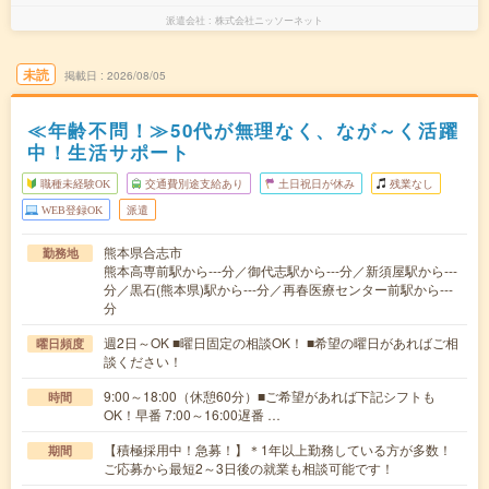
派遣会社
株式会社ニッソーネット
未読
掲載日
2026/08/05
≪年齢不問！≫50代が無理なく、なが～く活躍
中！生活サポート
職種未経験OK
交通費別途支給あり
土日祝日が休み
残業なし
WEB登録OK
派遣
熊本県合志市
勤務地
熊本高専前駅から---分／御代志駅から---分／新須屋駅から---
分／黒石(熊本県)駅から---分／再春医療センター前駅から---
分
週2日～OK ■曜日固定の相談OK！ ■希望の曜日があればご相
曜日頻度
談ください！
9:00～18:00（休憩60分）■ご希望があれば下記シフトも
時間
OK！早番 7:00～16:00遅番 …
【積極採用中！急募！】＊1年以上勤務している方が多数！
期間
ご応募から最短2～3日後の就業も相談可能です！