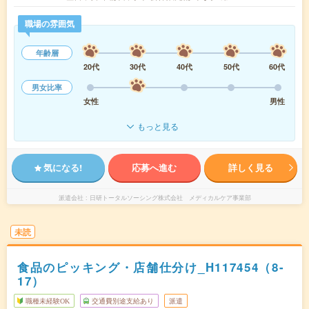
職場の雰囲気
年齢層
20代
30代
40代
50代
60代
男女比率
女性
男性
もっと見る
気になる!
応募へ進む
詳しく見る
派遣会社
日研トータルソーシング株式会社 メディカルケア事業部
未読
食品のピッキング・店舗仕分け_H117454（8-
17）
職種未経験OK
交通費別途支給あり
派遣