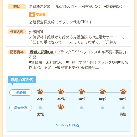
無資格未経験：時給1300円～ ■週払いOK ■扶養内OK
時給
交通費
交通費全額支給（ガソリン代もOK！）
介護関連
仕事内容
／無資格未経験から始める介護施設での生活サポート！＼
「話し相手になって、うんうんとうなずく」「天気が…
/ ブランクOK / パソコンスキル不要 / 英語力
職種未経験OK
応募資格
不要
■無資格・未経験OK！■年齢・学歴不問！ブランクOK!■10名
以上採用予定！■履歴書不要■社会保険完…
職場の雰囲気
年齢層
20代
30代
40代
50代
60代
男女比率
女性
男性
もっと見る