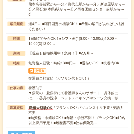
熊本高専前駅から---分／御代志駅から---分／新須屋駅から---
分／黒石(熊本県)駅から---分／再春医療センター前駅から---
分
週4日～ ■曜日固定の相談OK！ ■希望の曜日があればご相談
曜日頻度
ください！
1日5時間からOK！■シフト例(1)8:00～13:00(2)10:00～
時間
15:00(3)12:00…
【現在も積極採用中！急募！】■2カ月～
期間
無資格未経験：時給1300円～ ■週払いOK ■扶養内OK
時給
交通費
交通費全額支給（ガソリン代もOK！）
看護助手
仕事内容
▼病院の一般病棟にて看護師さんのサポート！具体的に
は、・器具の洗浄・ベットメイキングやシーツ交換・移…
/ ブランクOK / パソコンスキル不要 / 英語力
職種未経験OK
応募資格
不要
■無資格・未経験OK！■年齢・学歴不問！ブランクOK!■10名
以上採用予定！■履歴書不要■社会保険完…