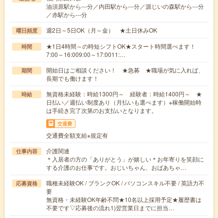
油須原駅から---分／内田駅から---分／源じいの森駅から---分
／赤駅から---分
週2日～5日OK（月～金） ★土日休みOK
曜日頻度
★1日4時間～の時短シフトOK★スタート時間選べます！
時間
7:00～16:009:00～17:0011:…
開始日はご相談ください！ ★急募 ★職場が気に入れば、
期間
長期でも働けます！
無資格未経験：時給1300円～ 経験者：時給1400円～ ★
時給
日払い／週払い制度あり（月払いも選べます）※稼働開始時
は手続き完了次第のお支払いとなります。
交通費
交通費全額支給※規定有
介護関連
仕事内容
＊入居者の方の「ありがとう」が嬉しい＊お年寄りを笑顔に
する介護のお仕事です。おじいちゃん、おばあちゃ…
職種未経験OK / ブランクOK / パソコンスキル不要 / 英語力不
応募資格
要
無資格・未経験OK年齢不問★10名以上採用予定★履歴書は
不要です▽応募後の流れ1)翌営業日までに担当…