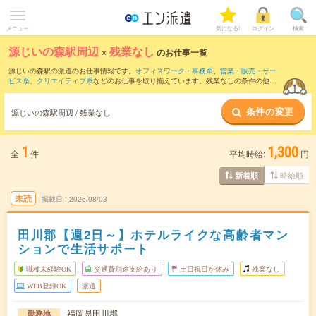
メニュー
気になる!
ログイン
検索
源じいの森駅周辺
×
残業なし
のお仕事一覧
源じいの森駅の派遣のお仕事情報です。
オフィスワーク・事務系
、
営業・販売・サー
ビス系
、
クリエイティブ系
などのお仕事を取り揃えています。残業なしの条件の他
に、
交通費別途支給あり
、
職種未経験OK
、
友だちと一緒の応募OK
などのこだわり条
件も取り揃えています。
条件の変更
源じいの森駅周辺 / 残業なし
1
1,300
全
件
平均時給:
円
時給順
新着順
未読
掲載日
2026/08/03
田川郡【週2日～】ホテルライクな高齢者マン
ションで生活サポート
職種未経験OK
交通費別途支給あり
土日祝日が休み
残業なし
WEB登録OK
派遣
福岡県田川郡
勤務地