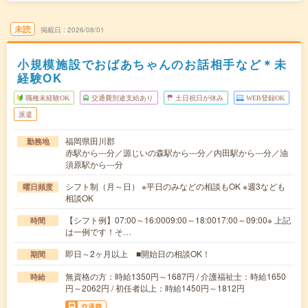
未読
掲載日
2026/08/01
小規模施設でおばあちゃんのお話相手など＊未
経験OK
職種未経験OK
交通費別途支給あり
土日祝日が休み
WEB登録OK
派遣
福岡県田川郡
勤務地
赤駅から---分／源じいの森駅から---分／内田駅から---分／油
須原駅から---分
シフト制（月～日） ※平日のみなどの相談もOK ※週3なども
曜日頻度
相談OK
【シフト例】07:00～16:0009:00～18:0017:00～09:00※ 上記
時間
は一例です！そ…
即日～2ヶ月以上 ■開始日の相談OK！
期間
無資格の方：時給1350円～1687円 / 介護福祉士：時給1650
時給
円～2062円 / 初任者以上：時給1450円～1812円
交通費