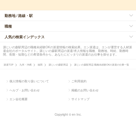
勤務地 / 路線・駅
職種
人気の検索インデックス
源じいの森駅周辺の職種未経験OKの派遣情報の検索結果。エン派遣は、エンが運営する人材派
遣会社のポータルサイト。源じいの森駅周辺の派遣/求人情報を職種、勤務地、時給、勤務時
間、長期・短期などの希望条件から、あなたにピッタリの派遣のお仕事を探せます。
派遣TOP
九州・沖縄
福岡
源じいの森駅周辺
源じいの森駅周辺 職種未経験OKの派遣の仕事一覧
個人情報の取り扱いについて
ご利用規約
ヘルプ・お問い合わせ
掲載のお問い合わせ
エン会社概要
サイトマップ
Copyright © en Inc.