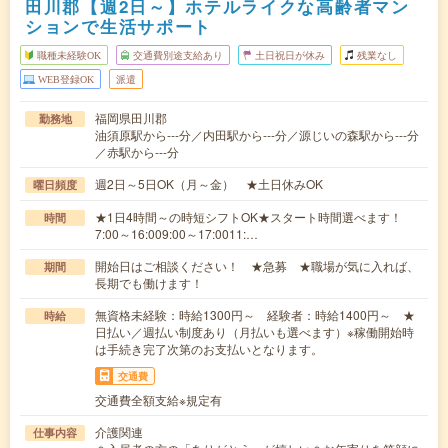
田川郡【週2日～】ホテルライクな高齢者マン
ションで生活サポート
職種未経験OK
交通費別途支給あり
土日祝日が休み
残業なし
WEB登録OK
派遣
福岡県田川郡
勤務地
油須原駅から---分／内田駅から---分／源じいの森駅から---分
／赤駅から---分
週2日～5日OK（月～金） ★土日休みOK
曜日頻度
★1日4時間～の時短シフトOK★スタート時間選べます！
時間
7:00～16:009:00～17:0011:…
開始日はご相談ください！ ★急募 ★職場が気に入れば、
期間
長期でも働けます！
無資格未経験：時給1300円～ 経験者：時給1400円～ ★
時給
日払い／週払い制度あり（月払いも選べます）※稼働開始時
は手続き完了次第のお支払いとなります。
交通費
交通費全額支給※規定有
介護関連
仕事内容