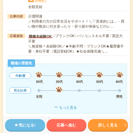
全額支給
介護関連
仕事内容
／利用者の方の日常生活をサポート！＼▽具体的には…・買
い物や散歩に付き添ったり・折り紙や体操などのレ…
/ ブランクOK / パソコンスキル不要 / 英語力
職種未経験OK
応募資格
不要
＼無資格＊未経験OK／★年齢不問・ブランクOK★履歴書不
要・来社不要（電話登録OK）★社会保険完備＼…
職場の雰囲気
年齢層
20代
30代
40代
50代
60代
男女比率
女性
男性
もっと見る
気になる!
応募へ進む
詳しく見る