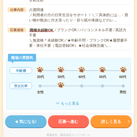
介護関連
仕事内容
／利用者の方の日常生活をサポート！＼▽具体的には…・買
い物や散歩に付き添ったり・折り紙や体操などのレ…
/ ブランクOK / パソコンスキル不要 / 英語力
職種未経験OK
応募資格
不要
＼無資格＊未経験OK／★年齢不問・ブランクOK★履歴書不
要・来社不要（電話登録OK）★社会保険完備＼…
職場の雰囲気
年齢層
20代
30代
40代
50代
60代
男女比率
女性
男性
もっと見る
気になる!
応募へ進む
詳しく見る
派遣会社
株式会社ニッソーネット