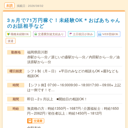
未読
掲載日
2026/08/02
3ヵ月で71万円稼ぐ！未経験OK＊おばあちゃん
のお話相手など
職種未経験OK
交通費別途支給あり
土日祝日が休み
WEB登録OK
派遣
福岡県田川郡
勤務地
赤駅から---分／源じいの森駅から---分／内田駅から---分／油
須原駅から---分
シフト制（月～日） ※平日のみなどの相談もOK ※週3なども
曜日頻度
相談OK
【シフト例】07:00～16:0009:00～18:0017:00～09:00※ 上記
時間
は一例です！そ…
即日～2ヶ月以上 ■開始日の相談OK！
期間
無資格の方：時給1350円～1687円 / 介護福祉士：時給1650
時給
円～2062円 / 初任者以上：時給1450円～1812円
交通費
全額支給