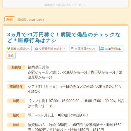
派遣会社
株式会社ニッソーネット
未読
掲載日
2026/08/01
3ヵ月で71万円稼ぐ！病院で備品のチェックな
ど＊医療行為はナシ
職種未経験OK
交通費別途支給あり
土日祝日が休み
WEB登録OK
派遣
福岡県田川郡
勤務地
赤駅から---分／源じいの森駅から---分／内田駅から---分／油
須原駅から---分
シフト制（月～日） ※平日のみなどの相談もOK ※週3なども
曜日頻度
相談OK
【シフト例】07:00～16:0009:00～18:0017:00～09:00※ 上記
時間
は一例です！そ…
即日～2ヶ月以上 ■開始日の相談OK！
期間
無資格の方：時給1350円～1687円 / 介護福祉士：時給1650
時給
円～2062円 / 初任者以上：時給1450円～1812円