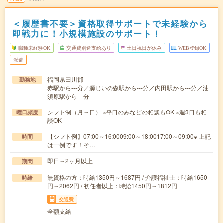
＜履歴書不要＞資格取得サポートで未経験から
即戦力に！小規模施設のサポート！
職種未経験OK
交通費別途支給あり
土日祝日が休み
WEB登録OK
派遣
福岡県田川郡
勤務地
赤駅から---分／源じいの森駅から---分／内田駅から---分／油
須原駅から---分
シフト制（月～日） ※平日のみなどの相談もOK ※週3日も相
曜日頻度
談OK
【シフト例】07:00～16:0009:00～18:0017:00～09:00※ 上記
時間
は一例です！そ…
即日～2ヶ月以上
期間
無資格の方：時給1350円～1687円 / 介護福祉士：時給1650
時給
円～2062円 / 初任者以上：時給1450円～1812円
交通費
全額支給