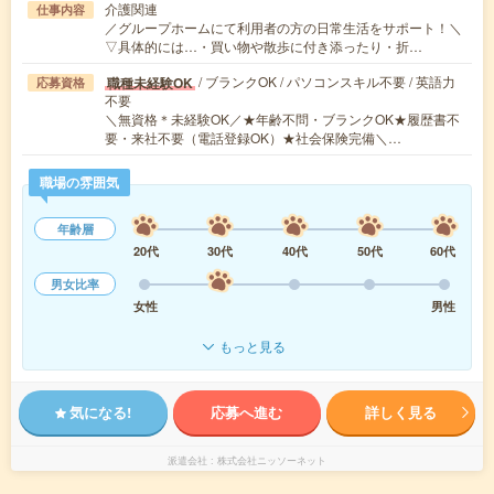
介護関連
仕事内容
／グループホームにて利用者の方の日常生活をサポート！＼
▽具体的には…・買い物や散歩に付き添ったり・折…
/ ブランクOK / パソコンスキル不要 / 英語力
職種未経験OK
応募資格
不要
＼無資格＊未経験OK／★年齢不問・ブランクOK★履歴書不
要・来社不要（電話登録OK）★社会保険完備＼…
職場の雰囲気
年齢層
20代
30代
40代
50代
60代
男女比率
女性
男性
もっと見る
気になる!
応募へ進む
詳しく見る
派遣会社
株式会社ニッソーネット