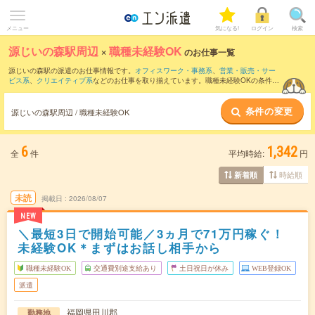
メニュー
気になる!
ログイン
検索
源じいの森駅周辺
×
職種未経験OK
のお仕事一覧
源じいの森駅の派遣のお仕事情報です。
オフィスワーク・事務系
、
営業・販売・サー
ビス系
、
クリエイティブ系
などのお仕事を取り揃えています。職種未経験OKの条件の
他に、
交通費別途支給あり
、
友だちと一緒の応募OK
、
週4日勤務
などのこだわり条件
も取り揃えています。
条件の変更
源じいの森駅周辺 / 職種未経験OK
6
1,342
全
件
平均時給:
円
時給順
新着順
未読
掲載日
2026/08/07
NEW
＼最短3日で開始可能／3ヵ月で71万円稼ぐ！
未経験OK＊まずはお話し相手から
職種未経験OK
交通費別途支給あり
土日祝日が休み
WEB登録OK
派遣
福岡県田川郡
勤務地