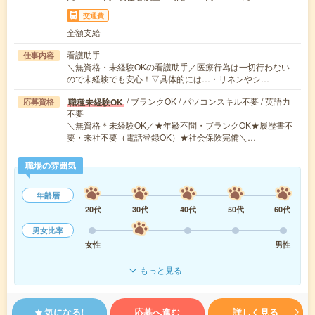
交通費
全額支給
看護助手
仕事内容
＼無資格・未経験OKの看護助手／医療行為は一切行わない
ので未経験でも安心！▽具体的には…・リネンやシ…
/ ブランクOK / パソコンスキル不要 / 英語力
職種未経験OK
応募資格
不要
＼無資格＊未経験OK／★年齢不問・ブランクOK★履歴書不
要・来社不要（電話登録OK）★社会保険完備＼…
職場の雰囲気
年齢層
20代
30代
40代
50代
60代
男女比率
女性
男性
もっと見る
気になる!
応募へ進む
詳しく見る