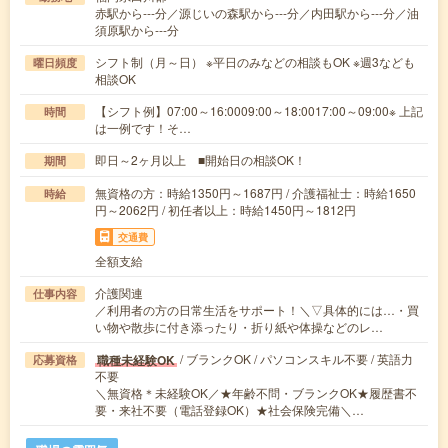
赤駅から---分／源じいの森駅から---分／内田駅から---分／油
須原駅から---分
シフト制（月～日） ※平日のみなどの相談もOK ※週3なども
曜日頻度
相談OK
【シフト例】07:00～16:0009:00～18:0017:00～09:00※ 上記
時間
は一例です！そ…
即日～2ヶ月以上 ■開始日の相談OK！
期間
無資格の方：時給1350円～1687円 / 介護福祉士：時給1650
時給
円～2062円 / 初任者以上：時給1450円～1812円
交通費
全額支給
介護関連
仕事内容
／利用者の方の日常生活をサポート！＼▽具体的には…・買
い物や散歩に付き添ったり・折り紙や体操などのレ…
/ ブランクOK / パソコンスキル不要 / 英語力
職種未経験OK
応募資格
不要
＼無資格＊未経験OK／★年齢不問・ブランクOK★履歴書不
要・来社不要（電話登録OK）★社会保険完備＼…