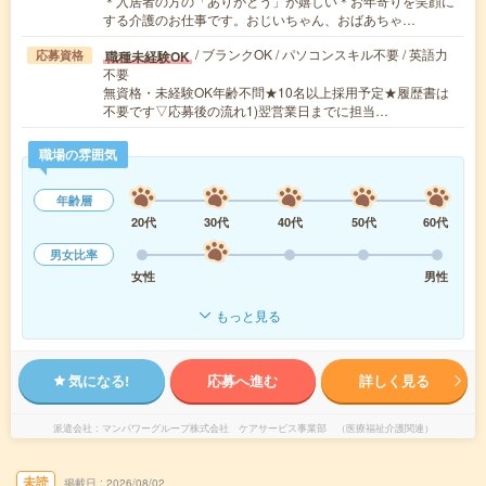
＊入居者の方の「ありがとう」が嬉しい＊お年寄りを笑顔に
する介護のお仕事です。おじいちゃん、おばあちゃ…
/ ブランクOK / パソコンスキル不要 / 英語力
職種未経験OK
応募資格
不要
無資格・未経験OK年齢不問★10名以上採用予定★履歴書は
不要です▽応募後の流れ1)翌営業日までに担当…
職場の雰囲気
年齢層
20代
30代
40代
50代
60代
男女比率
女性
男性
もっと見る
気になる!
応募へ進む
詳しく見る
派遣会社
マンパワーグループ株式会社 ケアサービス事業部 （医療福祉介護関連）
未読
掲載日
2026/08/02