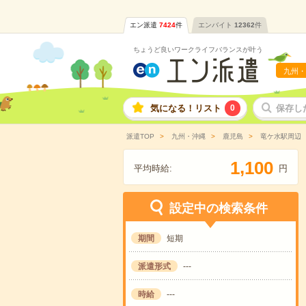
エン派遣
7424
件
エンバイト
12362
件
ちょうど良いワークライフバランスが叶う
九州・
気になる！リスト
0
保存し
派遣TOP
九州・沖縄
鹿児島
竜ケ水駅周辺
,
1
1
0
0
平均時給:
円
設定中の検索条件
期間
短期
派遣形式
---
時給
---