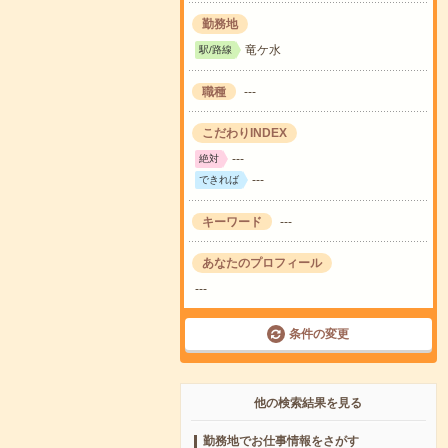
勤務地
竜ケ水
駅/路線
職種
---
こだわりINDEX
---
絶対
---
できれば
キーワード
---
あなたのプロフィール
---
条件の変更
他の検索結果を見る
勤務地でお仕事情報をさがす