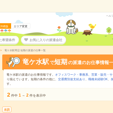
ヘル
沖縄版
エリア変更
た希望条件
お気に入りの派遣会社
竜ケ水駅周辺 短期の派遣の仕事一覧
竜ケ水駅
短期
で
の派遣のお仕事情報
竜ケ水駅の派遣のお仕事情報です。
オフィスワーク・事務系
、
営業・販売・サ
り揃えています。短期の条件の他に、
交通費別途支給あり
、
職種未経験OK
、
す。
2
1
2
件中
～
件を表示中
未読