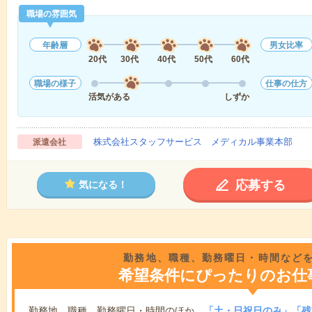
職場の雰囲気
年齢層
男女比率
20代
30代
40代
50代
60代
職場の様子
仕事の仕方
活気がある
しずか
株式会社スタッフサービス メディカル事業本部
派遣会社
応募する
気になる！
勤務地、職種、勤務曜日・時間など
希望条件にぴったりのお仕
勤務地、職種、勤務曜日・時間のほか、
「土・日祝日のみ」「残