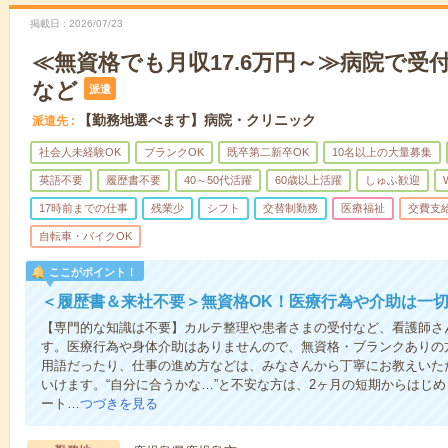
掲載日
2026/07/23
≪無資格でも月収17.6万円～≫病院で受
など
派遣
【勤務地選べます】病院・クリニック
派遣先
社会人未経験OK
ブランクOK
既卒第二新卒OK
10名以上の大量募集
英語不要
履歴書不要
40～50代活躍
60歳以上活躍
しゅふ歓迎
17時前までの仕事
残業少
シフト
交替制勤務
医療福祉
交費支
自転車・バイクOK
ここがポイント！
＜履歴書＆来社不要＞無資格OK！医療行為や介助は一切
【専門的な知識は不要】カルテ整理や患者さまの受付など、看護師さ
す。医療行為や身体介助はありませんので、無資格・ブランクありの
用語だったり、仕事の進め方などは、みなさんから丁寧にお教えいた
いけます。“自分に合うかな…”と不安な方は、2ヶ月の短期からはじ
ート…
つづきを見る