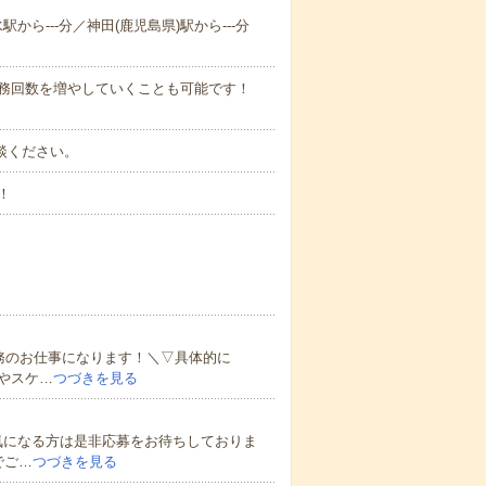
駅から---分／神田(鹿児島県)駅から---分
勤務回数を増やしていくことも可能です！
ご相談ください。
！
務のお仕事になります！＼▽具体的に
やスケ…
つづきを見る
気になる方は是非応募をお待ちしておりま
でご…
つづきを見る