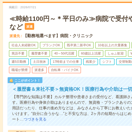
掲載日
2026/07/21
≪時給1100円～＊平日のみ≫病院で受付
など
派遣
【勤務地選べます】病院・クリニック
派遣先
社会人未経験OK
ブランクOK
既卒第二新卒OK
10名以上の大量募集
英語不要
履歴書不要
40～50代活躍
60歳以上活躍
しゅふ歓迎
週5日勤務
土日祝休
17時前までの仕事
残業少
シフト
交替制勤
職場が禁煙
派遣多
自転車・バイクOK
ここがポイント！
＜履歴書＆来社不要＞無資格OK！医療行為や介助は一切
【専門的な知識は不要】カルテ整理や患者さまの受付など、看護師さ
す。医療行為や身体介助はありませんので、無資格・ブランクありの
用語だったり、仕事の進め方などは、みなさんから丁寧にお教えいた
いけます。“自分に合うかな…”と不安な方は、2ヶ月の短期からはじ
ート…
つづきを見る