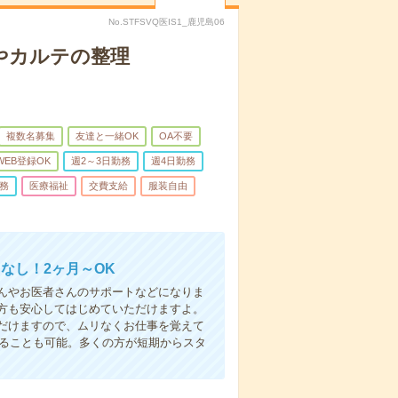
No.STFSVQ医IS1_鹿児島06
やカルテの整理
複数名募集
友達と一緒OK
OA不要
WEB登録OK
週2～3日勤務
週4日勤務
務
医療福祉
交費支給
服装自由
なし！2ヶ月～OK
んやお医者さんのサポートなどになりま
方も安心してはじめていただけますよ。
だけますので、ムリなくお仕事を覚えて
めることも可能。多くの方が短期からスタ