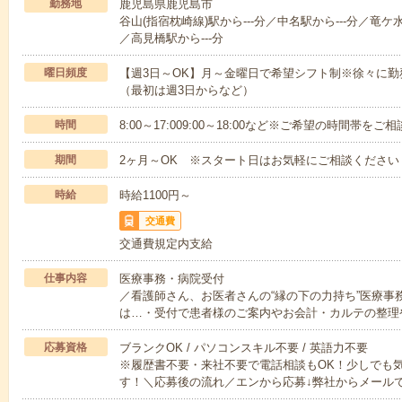
勤務地
鹿児島県鹿児島市
谷山(指宿枕崎線)駅から---分／中名駅から---分／竜ケ水
／高見橋駅から---分
曜日頻度
【週3日～OK】月～金曜日で希望シフト制※徐々に
（最初は週3日からなど）
時間
8:00～17:009:00～18:00など※ご希望の時間帯を
期間
2ヶ月～OK ※スタート日はお気軽にご相談ください
時給
時給1100円～
交通費
交通費規定内支給
仕事内容
医療事務・病院受付
／看護師さん、お医者さんの“縁の下の力持ち”医療事
は…・受付で患者様のご案内やお会計・カルテの整理
応募資格
ブランクOK / パソコンスキル不要 / 英語力不要
※履歴書不要・来社不要で電話相談もOK！少しでも
す！＼応募後の流れ／エンから応募↓弊社からメール