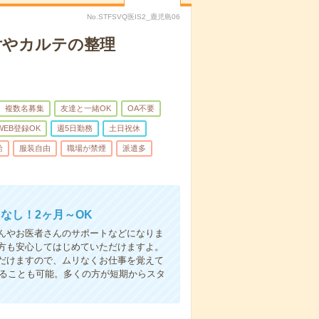
No.STFSVQ医IS2_鹿児島06
付やカルテの整理
複数名募集
友達と一緒OK
OA不要
WEB登録OK
週5日勤務
土日祝休
給
服装自由
職場が禁煙
派遣多
なし！2ヶ月～OK
んやお医者さんのサポートなどになりま
方も安心してはじめていただけますよ。
だけますので、ムリなくお仕事を覚えて
めることも可能。多くの方が短期からスタ