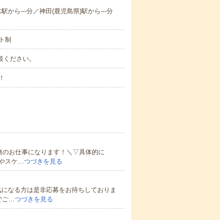
駅から---分／神田(鹿児島県)駅から---分
ト制
ご相談ください。
！
）
務のお仕事になります！＼▽具体的に
やスケ…
つづきを見る
気になる方は是非応募をお待ちしておりま
でご…
つづきを見る