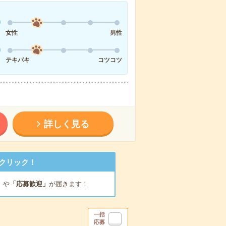
女性
男性
テキパキ
コツコツ
詳しく見る
クリック！
」
や
「応募歓迎」
が届きます！
一括
応募