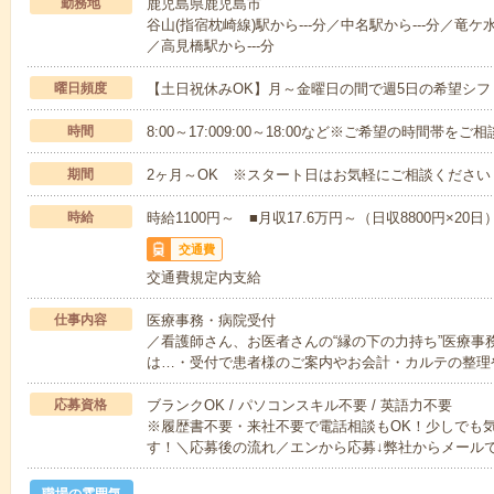
勤務地
鹿児島県鹿児島市
谷山(指宿枕崎線)駅から---分／中名駅から---分／竜ケ水
／高見橋駅から---分
曜日頻度
【土日祝休みOK】月～金曜日の間で週5日の希望シフ
時間
8:00～17:009:00～18:00など※ご希望の時間帯を
期間
2ヶ月～OK ※スタート日はお気軽にご相談ください
時給
時給1100円～ ■月収17.6万円～（日収8800円×20日
交通費
交通費規定内支給
仕事内容
医療事務・病院受付
／看護師さん、お医者さんの“縁の下の力持ち”医療事
は…・受付で患者様のご案内やお会計・カルテの整理
応募資格
ブランクOK / パソコンスキル不要 / 英語力不要
※履歴書不要・来社不要で電話相談もOK！少しでも
す！＼応募後の流れ／エンから応募↓弊社からメール