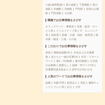
小倉(福岡県)駅
西小倉駅
下曽根駅
南小
倉駅
朽網駅
宮崎駅
門司駅
安部山公園
駅
門司港駅
大分駅
職種でお仕事情報をさがす
オフィスワーク・事務系
営業・販売・サー
ビス系
クリエイティブ系
IT・エンジニア
系
技術系
医療・介護・福祉・教育系
軽
作業・物流・工場・その他
こだわりでお仕事情報をさがす
単発
職種未経験OK
10名以上の大量募
集
友だちと一緒の応募OK
在宅・リモート
ワーク
週2～3日勤務
週4日勤務
土日祝
のみ勤務
残業なし
副業・WワークOK
交通費別途支給あり
語学力が活かせる
人気のワードでお仕事情報をさがす
急募
年齢不問
財団法人
英語
書類チェ
ック
テレビ局
封入
大学