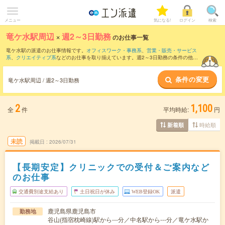
メニュー
気になる!
ログイン
検索
竜ケ水駅周辺
×
週2～3日勤務
のお仕事一覧
竜ケ水駅の派遣のお仕事情報です。
オフィスワーク・事務系
、
営業・販売・サービス
系
、
クリエイティブ系
などのお仕事を取り揃えています。週2～3日勤務の条件の他
に、
交通費別途支給あり
、
職種未経験OK
、
友だちと一緒の応募OK
などのこだわり条
件も取り揃えています。
条件の変更
竜ケ水駅周辺 / 週2～3日勤務
2
1,100
全
件
平均時給:
円
時給順
新着順
未読
掲載日
2026/07/31
【長期安定】クリニックでの受付＆ご案内など
のお仕事
交通費別途支給あり
土日祝日が休み
WEB登録OK
派遣
鹿児島県鹿児島市
勤務地
谷山(指宿枕崎線)駅から---分／中名駅から---分／竜ケ水駅か