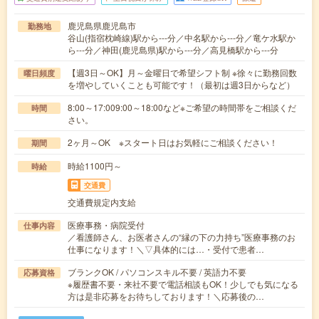
鹿児島県鹿児島市
勤務地
谷山(指宿枕崎線)駅から---分／中名駅から---分／竜ケ水駅か
ら---分／神田(鹿児島県)駅から---分／高見橋駅から---分
【週3日～OK】月～金曜日で希望シフト制 ※徐々に勤務回数
曜日頻度
を増やしていくことも可能です！（最初は週3日からなど）
8:00～17:009:00～18:00など※ご希望の時間帯をご相談くだ
時間
さい。
2ヶ月～OK ※スタート日はお気軽にご相談ください！
期間
時給1100円～
時給
交通費
交通費規定内支給
医療事務・病院受付
仕事内容
／看護師さん、お医者さんの“縁の下の力持ち”医療事務のお
仕事になります！＼▽具体的には…・受付で患者…
ブランクOK / パソコンスキル不要 / 英語力不要
応募資格
※履歴書不要・来社不要で電話相談もOK！少しでも気になる
方は是非応募をお待ちしております！＼応募後の…