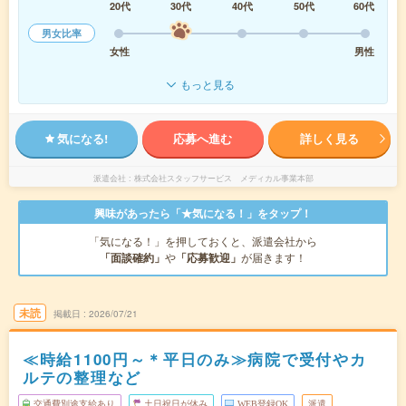
20代
30代
40代
50代
60代
男女比率
女性
男性
もっと見る
気になる!
応募へ進む
詳しく見る
派遣会社
株式会社スタッフサービス メディカル事業本部
興味があったら「★気になる！」をタップ！
「気になる！」を押しておくと、派遣会社から
「面談確約」
や
「応募歓迎」
が届きます！
未読
掲載日
2026/07/21
≪時給1100円～＊平日のみ≫病院で受付やカ
ルテの整理など
交通費別途支給あり
土日祝日が休み
WEB登録OK
派遣