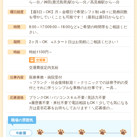
ら---分／神田(鹿児島県)駅から---分／高見橋駅から---分
【週3日～OK】月～金曜日で希望シフト制 ※徐々に勤務回数
曜日頻度
を増やしていくことも可能です！（最初は週3日からなど）
8:00～17:009:00～18:00など※ご希望の時間帯をご相談くだ
時間
さい。
2ヶ月～OK ※スタート日はお気軽にご相談ください！
期間
時給1100円～
時給
交通費
交通費規定内支給
医療事務・病院受付
仕事内容
＜ブランク・社会復帰歓迎！＞クリニックでの診察予約の受
付とそれに伴うシンプルな事務のお仕事です。ー具…
ブランクOK / パソコンスキル不要 / 英語力不要
応募資格
※履歴書不要・来社不要で電話相談もOK！少しでも気になる
方は是非応募をお待ちしております！＼応募後の…
職場の雰囲気
年齢層