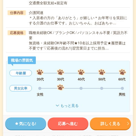
交通費全額支給※規定有
介護関連
仕事内容
＊入居者の方の「ありがとう」が嬉しい＊お年寄りを笑顔に
する介護のお仕事です。おじいちゃん、おばあちゃ…
職種未経験OK / ブランクOK / パソコンスキル不要 / 英語力不
応募資格
要
無資格・未経験OK年齢不問★10名以上採用予定★履歴書は
不要です▽応募後の流れ1)翌営業日までに担当…
職場の雰囲気
年齢層
20代
30代
40代
50代
60代
男女比率
女性
男性
もっと見る
気になる!
応募へ進む
詳しく見る