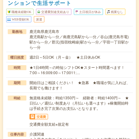
ンションで生活サポート
職種未経験OK
交通費別途支給あり
土日祝日が休み
残業なし
WEB登録OK
派遣
鹿児島県鹿児島市
勤務地
鹿児島駅から---分／南鹿児島駅から---分／谷山(鹿児島市電)
駅から---分／郡元(指宿枕崎線)駅から---分／宇宿一丁目駅か
ら---分
週2日～5日OK（月～金） ★土日休みOK
曜日頻度
★1日4時間～の時短シフトOK★スタート時間選べます！
時間
7:00～16:009:00～17:0011:…
開始日はご相談ください！ ★急募 ★職場が気に入れば、
期間
長期でも働けます！
無資格未経験：時給1350円～ 経験者：時給1400円～ ★
時給
日払い／週払い制度あり（月払いも選べます）※稼働開始時
は手続き完了次第のお支払いとなります。
交通費
交通費全額支給※規定有
介護関連
仕事内容