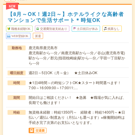
NEW
【8月～OK！週2日～】ホテルライクな高齢者
マンションで生活サポート＊時短OK
職種未経験OK
交通費別途支給あり
土日祝日が休み
残業なし
WEB登録OK
派遣
鹿児島県鹿児島市
勤務地
鹿児島駅から---分／南鹿児島駅から---分／谷山(鹿児島市電)
駅から---分／郡元(指宿枕崎線)駅から---分／宇宿一丁目駅か
ら---分
週2日～5日OK（月～金） ★土日休みOK
曜日頻度
★1日4時間～の時短シフトOK★スタート時間選べます！
時間
7:00～16:009:00～17:0011:…
開始日はご相談ください！ ★急募 ★職場が気に入れば、
期間
長期でも働けます！
無資格未経験：時給1350円～ 経験者：時給1400円～★日
時給
払い／週払い制度あり（月払いも選べます）※稼働開始時は
手続き完了次第のお支払いとなります。
交通費