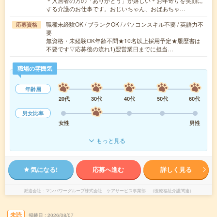
＊入居者の方の「ありがとう」が嬉しい＊お年寄りを笑顔に
する介護のお仕事です。おじいちゃん、おばあちゃ…
職種未経験OK / ブランクOK / パソコンスキル不要 / 英語力不
応募資格
要
無資格・未経験OK年齢不問★10名以上採用予定★履歴書は
不要です▽応募後の流れ1)翌営業日までに担当…
職場の雰囲気
年齢層
20代
30代
40代
50代
60代
男女比率
女性
男性
もっと見る
気になる!
応募へ進む
詳しく見る
派遣会社
マンパワーグループ株式会社 ケアサービス事業部 （医療福祉介護関連）
未読
掲載日
2026/08/07