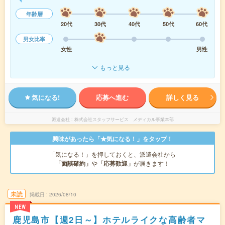
年齢層
20代
30代
40代
50代
60代
男女比率
女性
男性
もっと見る
気になる!
応募へ進む
詳しく見る
派遣会社
株式会社スタッフサービス メディカル事業本部
興味があったら「★気になる！」をタップ！
「気になる！」を押しておくと、派遣会社から
「面談確約」
や
「応募歓迎」
が届きます！
未読
掲載日
2026/08/10
NEW
鹿児島市【週2日～】ホテルライクな高齢者マ