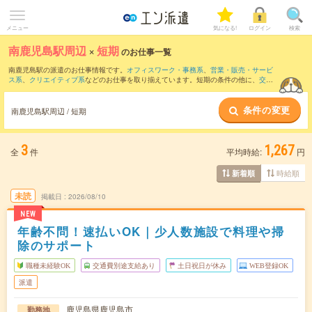
メニュー
気になる!
ログイン
検索
南鹿児島駅周辺
×
短期
のお仕事一覧
南鹿児島駅の派遣のお仕事情報です。
オフィスワーク・事務系
、
営業・販売・サービ
ス系
、
クリエイティブ系
などのお仕事を取り揃えています。短期の条件の他に、
交通
費別途支給あり
、
職種未経験OK
、
友だちと一緒の応募OK
などでもお探し頂けます。
条件の変更
南鹿児島駅周辺 / 短期
3
1,267
全
件
平均時給:
円
時給順
新着順
未読
掲載日
2026/08/10
NEW
年齢不問！速払いOK｜少人数施設で料理や掃
除のサポート
職種未経験OK
交通費別途支給あり
土日祝日が休み
WEB登録OK
派遣
鹿児島県鹿児島市
勤務地