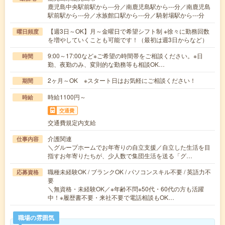
鹿児島中央駅前駅から---分／南鹿児島駅から---分／南鹿児島
駅前駅から---分／水族館口駅から---分／騎射場駅から---分
【週3日～OK】月～金曜日で希望シフト制 ※徐々に勤務回数
曜日頻度
を増やしていくことも可能です！（最初は週3日からなど）
9:00～17:00など※ご希望の時間帯をご相談ください。※日
時間
勤、夜勤のみ、変則的な勤務等も相談OK…
2ヶ月～OK ※スタート日はお気軽にご相談ください！
期間
時給1100円～
時給
交通費
交通費規定内支給
介護関連
仕事内容
＼グループホームでお年寄りの自立支援／自立した生活を目
指すお年寄りたちが、少人数で集団生活を送る「グ…
職種未経験OK / ブランクOK / パソコンスキル不要 / 英語力不
応募資格
要
＼無資格・未経験OK／※年齢不問※50代・60代の方も活躍
中！※履歴書不要・来社不要で電話相談もOK…
職場の雰囲気