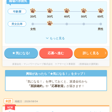
職場の雰囲気
年齢層
20代
30代
40代
50代
60代
男女比率
女性
男性
もっと見る
気になる!
応募へ進む
詳しく見る
派遣会社
マンパワーグループ株式会社 ケアサービス事業部 （医療福祉介護関連）
興味があったら「★気になる！」をタップ！
「気になる！」を押しておくと、派遣会社から
「面談確約」
や
「応募歓迎」
が届きます！
未読
掲載日
2026/08/04
NEW