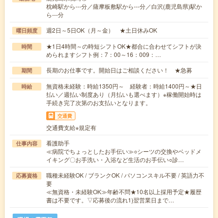
枕崎駅から---分／薩摩板敷駅から---分／白沢(鹿児島県)駅か
ら---分
週2日～5日OK（月～金） ★土日休みOK
曜日頻度
★1日4時間～の時短シフトOK★都合に合わせてシフトが決
時間
められますシフト例：7：00～16：009：…
長期のお仕事です。開始日はご相談ください！ ★急募
期間
無資格未経験：時給1350円～ 経験者：時給1400円～★日
時給
払い／週払い制度あり（月払いも選べます）※稼働開始時は
手続き完了次第のお支払いとなります。
交通費
交通費支給※規定有
看護助手
仕事内容
≪病院でちょっとしたお手伝い≫○シーツの交換やベッドメ
イキング〇お手洗い・入浴など生活のお手伝い○診…
職種未経験OK / ブランクOK / パソコンスキル不要 / 英語力不
応募資格
要
≪無資格・未経験OK≫年齢不問★10名以上採用予定★履歴
書は不要です。▽応募後の流れ1)翌営業日まで…