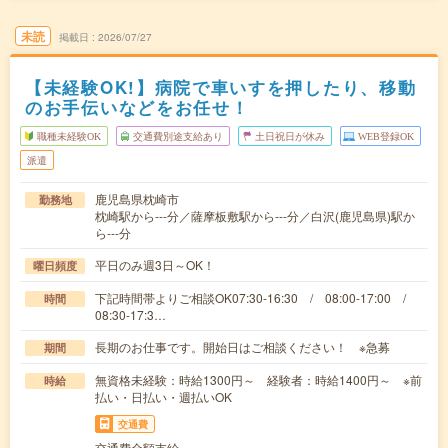
未読
掲載日
2026/07/27
【未経験OK!】病院で車いすを押したり、移動
のお手伝いなどをお任せ！
職種未経験OK
交通費別途支給あり
土日祝日が休み
WEB登録OK
派遣
鹿児島県枕崎市
勤務地
枕崎駅から---分／薩摩板敷駅から---分／白沢(鹿児島県)駅か
ら---分
平日のみ週3日～OK！
曜日頻度
下記時間帯よりご相談OK07:30-16:30 / 08:00-17:00 /
時間
08:30-17:3…
長期のお仕事です。開始日はご相談ください！ ※急募
期間
無資格未経験：時給1300円～ 経験者：時給1400円～ ※前
時給
払い・日払い・週払いOK
交通費
交通費全額支給