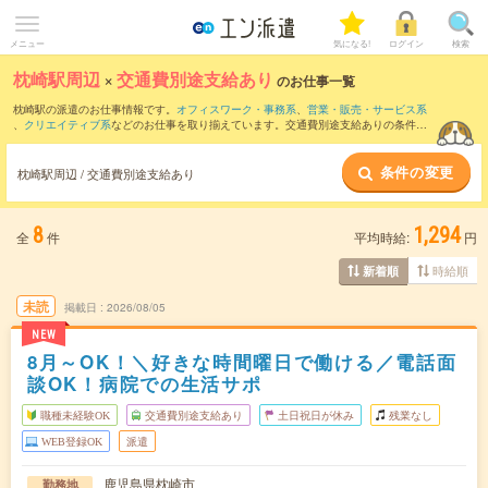
メニュー
気になる!
ログイン
検索
枕崎駅周辺
×
交通費別途支給あり
のお仕事一覧
枕崎駅の派遣のお仕事情報です。
オフィスワーク・事務系
、
営業・販売・サービス系
、
クリエイティブ系
などのお仕事を取り揃えています。交通費別途支給ありの条件の
他に、
職種未経験OK
、
友だちと一緒の応募OK
、
週4日勤務
などのこだわり条件も取り
揃えています。
条件の変更
枕崎駅周辺 / 交通費別途支給あり
8
1,294
全
件
平均時給:
円
時給順
新着順
未読
掲載日
2026/08/05
NEW
8月～OK！＼好きな時間曜日で働ける／電話面
談OK！病院での生活サポ
職種未経験OK
交通費別途支給あり
土日祝日が休み
残業なし
WEB登録OK
派遣
鹿児島県枕崎市
勤務地