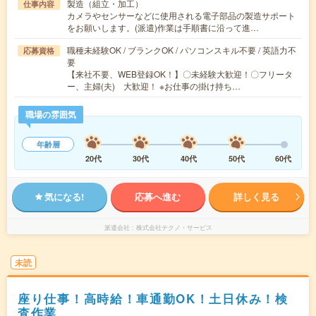
製造（組立・加工）
仕事内容
カメラやセンサーなどに使用される電子部品の製造サポート
をお願いします。(派遣)作業は手順書に沿って進…
職種未経験OK / ブランクOK / パソコンスキル不要 / 英語力不
応募資格
要
【来社不要、WEB登録OK！】〇未経験大歓迎！〇フリータ
ー、主婦(夫) 大歓迎！ ※お仕事の掛け持ち…
職場の雰囲気
年齢層
20代
30代
40代
50代
60代
気になる!
応募へ進む
詳しく見る
派遣会社
株式会社テクノ・サービス
未読
座り仕事！高時給！車通勤OK！土日休み！検
査作業