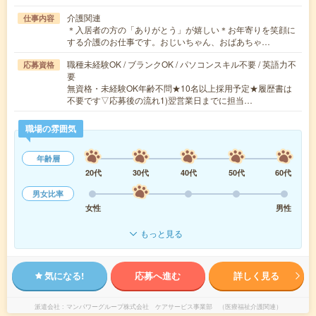
介護関連
仕事内容
＊入居者の方の「ありがとう」が嬉しい＊お年寄りを笑顔に
する介護のお仕事です。おじいちゃん、おばあちゃ…
職種未経験OK / ブランクOK / パソコンスキル不要 / 英語力不
応募資格
要
無資格・未経験OK年齢不問★10名以上採用予定★履歴書は
不要です▽応募後の流れ1)翌営業日までに担当…
職場の雰囲気
年齢層
20代
30代
40代
50代
60代
男女比率
女性
男性
もっと見る
気になる!
応募へ進む
詳しく見る
派遣会社
マンパワーグループ株式会社 ケアサービス事業部 （医療福祉介護関連）