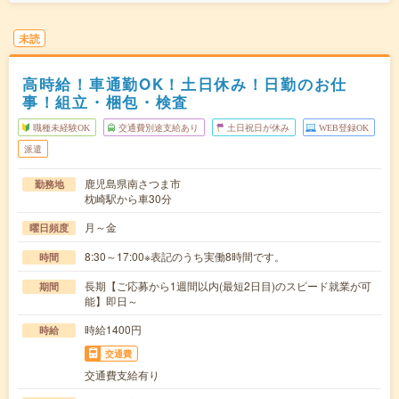
未読
高時給！車通勤OK！土日休み！日勤のお仕
事！組立・梱包・検査
職種未経験OK
交通費別途支給あり
土日祝日が休み
WEB登録OK
派遣
鹿児島県南さつま市
勤務地
枕崎駅から車30分
月～金
曜日頻度
8:30～17:00※表記のうち実働8時間です。
時間
長期【ご応募から1週間以内(最短2日目)のスピード就業が可
期間
能】即日～
時給1400円
時給
交通費
交通費支給有り