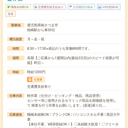
職種未経験OK
交通費別途支給あり
土日祝日が休み
WEB登録OK
派遣
鹿児島県南さつま市
勤務地
枕崎駅から車30分
月～金・祝
曜日頻度
8:30～17:30※表記のうち実働8時間です。
時間
長期【ご応募から1週間以内(最短2日目)のスピード就業が可
期間
能】即日～
時給1200円
時給
交通費
交通費支給有り
軽作業（仕分け・ピッキング・検品、商品管理）
仕事内容
センサー等に使用されるセラミック部品を顕微鏡を使用し
て 検査を行う作業をお願いします。(派遣)座り仕…
職種未経験OK / ブランクOK / パソコンスキル不要 / 英語力不
応募資格
要
【来社不要、WEB登録OK！】〇未経験大歓迎！〇フリータ