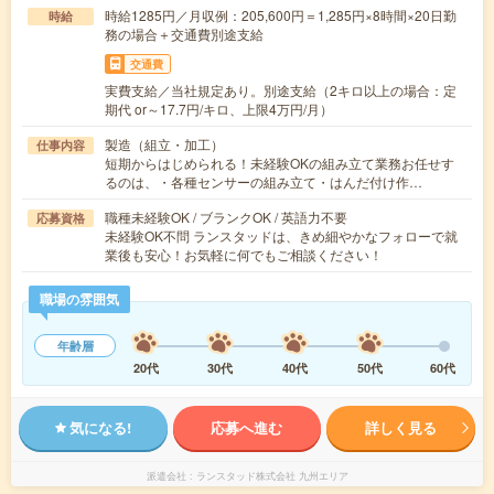
時給1285円／月収例：205,600円＝1,285円×8時間×20日勤
時給
務の場合＋交通費別途支給
交通費
実費支給／当社規定あり。別途支給（2キロ以上の場合：定
期代 or～17.7円/キロ、上限4万円/月）
製造（組立・加工）
仕事内容
短期からはじめられる！未経験OKの組み立て業務お任せす
るのは、・各種センサーの組み立て・はんだ付け作…
職種未経験OK / ブランクOK / 英語力不要
応募資格
未経験OK不問 ランスタッドは、きめ細やかなフォローで就
業後も安心！お気軽に何でもご相談ください！
職場の雰囲気
年齢層
20代
30代
40代
50代
60代
気になる!
応募へ進む
詳しく見る
派遣会社
ランスタッド株式会社 九州エリア