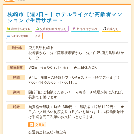
枕崎市【週2日～】ホテルライクな高齢者マン
ションで生活サポート
職種未経験OK
交通費別途支給あり
土日祝日が休み
残業なし
WEB登録OK
派遣
鹿児島県枕崎市
勤務地
枕崎駅から---分／薩摩板敷駅から---分／白沢(鹿児島県)駅か
ら---分
週2日～5日OK（月～金） ★土日休みOK
曜日頻度
★1日4時間～の時短シフトOK★スタート時間選べます！
時間
7:00～16:009:00～17:0011:…
開始日はご相談ください！ ★急募 ★職場が気に入れば、
期間
長期でも働けます！
無資格未経験：時給1350円～ 経験者：時給1400円～ ★
時給
日払い／週払い制度あり（月払いも選べます）※稼働開始時
は手続き完了次第のお支払いとなります。
交通費
交通費全額支給※規定有