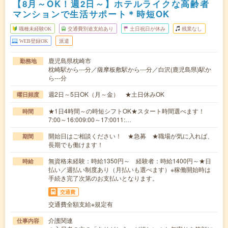
【8月～OK！週2日～】ホテルライクな高齢者
マンションで生活サポート＊時短OK
職種未経験OK
交通費別途支給あり
土日祝日が休み
残業なし
WEB登録OK
派遣
鹿児島県枕崎市
勤務地
枕崎駅から---分／薩摩板敷駅から---分／白沢(鹿児島県)駅か
ら---分
週2日～5日OK（月～金） ★土日休みOK
曜日頻度
★1日4時間～の時短シフトOK★スタート時間選べます！
時間
7:00～16:009:00～17:0011:…
開始日はご相談ください！ ★急募 ★職場が気に入れば、
期間
長期でも働けます！
無資格未経験：時給1350円～ 経験者：時給1400円～★日
時給
払い／週払い制度あり（月払いも選べます）※稼働開始時は
手続き完了次第のお支払いとなります。
交通費
交通費全額支給※規定有
介護関連
仕事内容