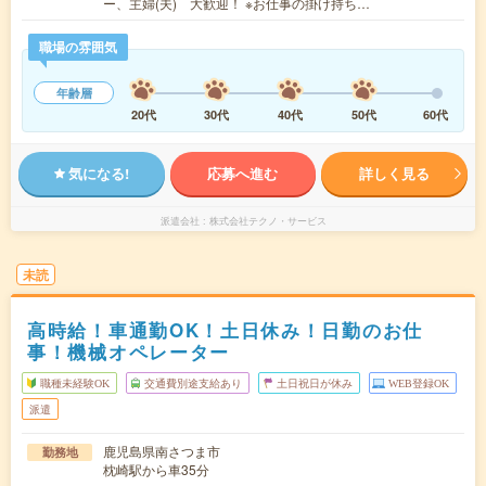
ー、主婦(夫) 大歓迎！ ※お仕事の掛け持ち…
職場の雰囲気
年齢層
20代
30代
40代
50代
60代
気になる!
応募へ進む
詳しく見る
派遣会社
株式会社テクノ・サービス
未読
高時給！車通勤OK！土日休み！日勤のお仕
事！機械オペレーター
職種未経験OK
交通費別途支給あり
土日祝日が休み
WEB登録OK
派遣
鹿児島県南さつま市
勤務地
枕崎駅から車35分