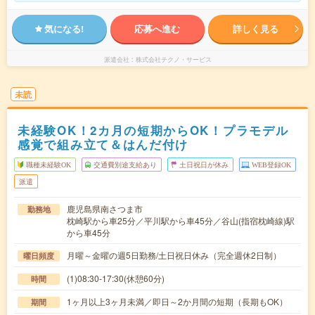
気になる!
応募へ進む
詳しく見る
派遣会社
株式会社テクノ・サービス
未読
未経験OK！2カ月の短期からOK！プラモデル
感覚で組み立て＆はんだ付け
職種未経験OK
交通費別途支給あり
土日祝日が休み
WEB登録OK
派遣
鹿児島県南さつま市
勤務地
枕崎駅から車25分／平川駅から車45分／谷山(指宿枕崎線)駅
から車45分
月曜～金曜の週5日勤務/土日祝日休み（完全週休2日制）
曜日頻度
(1)08:30-17:30(休憩60分)
時間
1ヶ月以上3ヶ月未満／即日～2か月間の短期（長期もOK）
期間