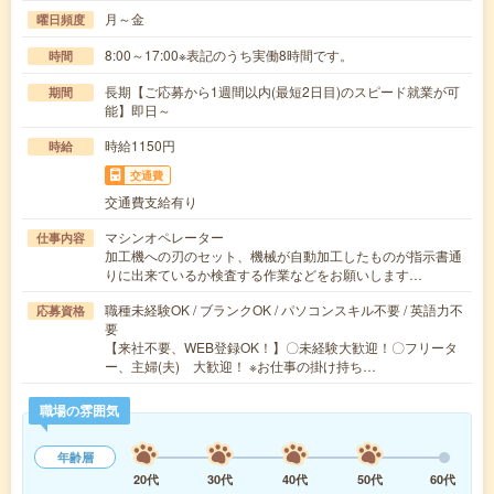
月～金
曜日頻度
8:00～17:00※表記のうち実働8時間です。
時間
長期【ご応募から1週間以内(最短2日目)のスピード就業が可
期間
能】即日～
時給1150円
時給
交通費
交通費支給有り
マシンオペレーター
仕事内容
加工機への刃のセット、機械が自動加工したものが指示書通
りに出来ているか検査する作業などをお願いします…
職種未経験OK / ブランクOK / パソコンスキル不要 / 英語力不
応募資格
要
【来社不要、WEB登録OK！】〇未経験大歓迎！〇フリータ
ー、主婦(夫) 大歓迎！ ※お仕事の掛け持ち…
職場の雰囲気
年齢層
20代
30代
40代
50代
60代