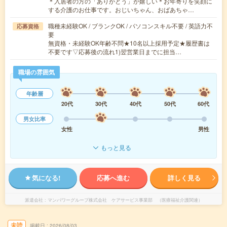
＊入居者の方の「ありがとう」が嬉しい＊お年寄りを笑顔に
する介護のお仕事です。おじいちゃん、おばあちゃ…
職種未経験OK / ブランクOK / パソコンスキル不要 / 英語力不
応募資格
要
無資格・未経験OK年齢不問★10名以上採用予定★履歴書は
不要です▽応募後の流れ1)翌営業日までに担当…
職場の雰囲気
年齢層
20代
30代
40代
50代
60代
男女比率
女性
男性
もっと見る
気になる!
応募へ進む
詳しく見る
派遣会社
マンパワーグループ株式会社 ケアサービス事業部 （医療福祉介護関連）
未読
掲載日
2026/08/03