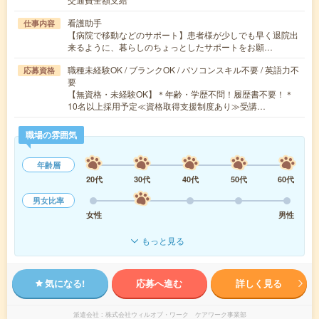
看護助手
仕事内容
【病院で移動などのサポート】患者様が少しでも早く退院出
来るように、暮らしのちょっとしたサポートをお願…
職種未経験OK / ブランクOK / パソコンスキル不要 / 英語力不
応募資格
要
【無資格・未経験OK】＊年齢・学歴不問！履歴書不要！＊
10名以上採用予定≪資格取得支援制度あり≫受講…
職場の雰囲気
年齢層
20代
30代
40代
50代
60代
男女比率
女性
男性
もっと見る
気になる!
応募へ進む
詳しく見る
派遣会社
株式会社ウィルオブ・ワーク ケアワーク事業部