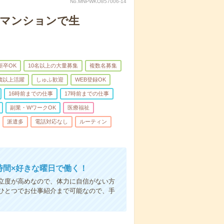
No.MNPWKO857006-14
者マンションで生
新卒OK
10名以上の大量募集
複数名募集
0歳以上活躍
しゅふ歓迎
WEB登録OK
16時前までの仕事
17時前までの仕事
副業・WワークOK
医療福祉
派遣多
電話対応なし
ルーティン
時間×好きな曜日で働く！
立度が高めなので、体力に自信がない方
ひとつでお仕事紹介まで可能なので、手