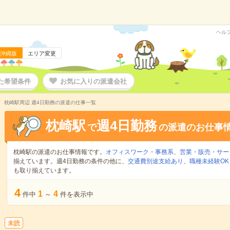
ヘル
沖縄版
エリア変更
た希望条件
お気に入りの派遣会社
枕崎駅周辺 週4日勤務の派遣の仕事一覧
枕崎駅
週4日勤務
で
の派遣のお仕事
枕崎駅の派遣のお仕事情報です。
オフィスワーク・事務系
、
営業・販売・サー
揃えています。週4日勤務の条件の他に、
交通費別途支給あり
、
職種未経験OK
も取り揃えています。
4
1
4
件中
～
件を表示中
未読