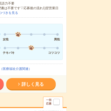
 英語力不要
歴書は不要です▽応募後の流れ1)翌営業日
つづきを見る
女性
男性
テキパキ
コツコツ
（医療福祉介護関連）
詳しく見る
一括
応募