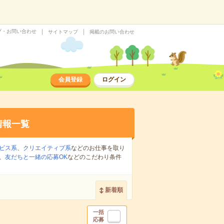
プ・お問い合わせ
サイトマップ
掲載のお問い合わせ
会員登録
ログイン
情報一覧
ビス系
、
クリエイティブ系
などのお仕事を取り
、
友だちと一緒の応募OK
などのこだわり条件
新着順
一括
応募