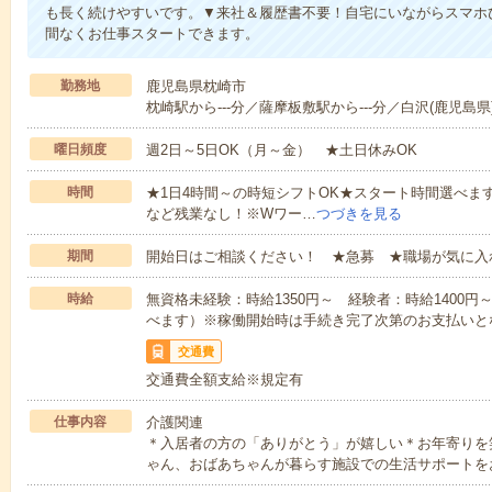
も長く続けやすいです。▼来社＆履歴書不要！自宅にいながらスマホ
間なくお仕事スタートできます。
勤務地
鹿児島県枕崎市
枕崎駅から---分／薩摩板敷駅から---分／白沢(鹿児島県)
曜日頻度
週2日～5日OK（月～金） ★土日休みOK
時間
★1日4時間～の時短シフトOK★スタート時間選べます！7:00～1
など残業なし！※Wワー…
つづきを見る
期間
開始日はご相談ください！ ★急募 ★職場が気に入
時給
無資格未経験：時給1350円～ 経験者：時給1400
べます）※稼働開始時は手続き完了次第のお支払いと
交通費
交通費全額支給※規定有
仕事内容
介護関連
＊入居者の方の「ありがとう」が嬉しい＊お年寄りを
ゃん、おばあちゃんが暮らす施設での生活サポートを