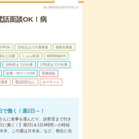
No.MNPWKO857006-14
電話面談OK！病
新卒OK
10名以上の大量募集
複数名募集
0歳以上活躍
しゅふ歓迎
WEB登録OK
16時前までの仕事
17時前までの仕事
副業・WワークOK
医療福祉
派遣多
電話対応なし
ルーティン
日で働く！週2日～！
さんに食事を運んだり、診察室まで付き
に働く！】週2日＆1日4時間～の時短
は水木、この週は月水金」など、都合に合