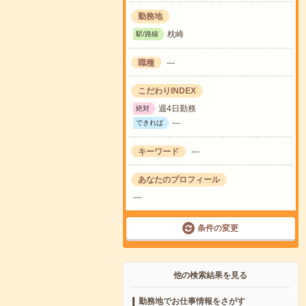
勤務地
枕崎
駅/路線
職種
---
こだわりINDEX
週4日勤務
絶対
---
できれば
キーワード
---
あなたのプロフィール
---
条件の変更
他の検索結果を見る
勤務地でお仕事情報をさがす