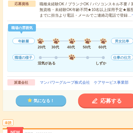
応募資格
職種未経験OK / ブランクOK / パソコンスキル不要 /
無資格・未経験OK年齢不問★10名以上採用予定★履
までに担当より電話・メールでご連絡2)電話で登録…
職場の雰囲気
年齢層
男女比率
20代
30代
40代
50代
60代
職場の様子
仕事の仕方
活気がある
しずか
マンパワーグループ株式会社 ケアサービス事業部 
派遣会社
応募する
気になる！
未読
NEW