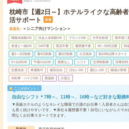
掲載日
2026/08/03
枕崎市【週2日～】ホテルライクな高齢
活サポート
派遣
＜シニア向けマンション＞
派遣先
職種未経験OK
社会人未経験OK
ブランクOK
大学生歓迎
既卒第二
友達と一緒OK
OA不要
英語不要
履歴書不要
40～50代活躍
6
週2～3日勤務
週4日勤務
週5日勤務
土日祝休
朝10時以降スタート
5ｈ以内OK
午後のみOK
残業なし
シフト
交替制勤務
扶養控内
交費支給
車通勤可
服装自由
日払いOK
週払いOK
職場が禁煙
自転車・バイクOK
看護師
介護士
ここがポイント！
自由なシフト＊7時～、11時～、16時～など好きな勤務
▼高級ホテルのようなキレイな職場で介護のお仕事！入居者さんは自
も長く続けやすいです。▼来社＆履歴書不要！自宅にいながらスマホ
間なくお仕事スタートできます。