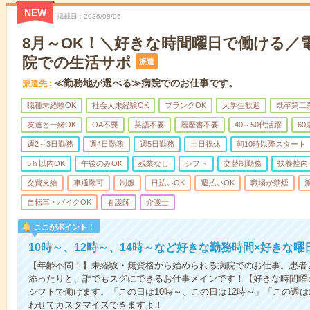
NEW
掲載日
2026/08/05
8月～OK！＼好きな時間曜日で働ける／
院での生活サポ
派遣
≪勤務地が選べる≫病院でのお仕事です。
派遣先
職種未経験OK
社会人未経験OK
ブランクOK
大学生歓迎
既卒第二
友達と一緒OK
OA不要
英語不要
履歴書不要
40～50代活躍
6
週2～3日勤務
週4日勤務
週5日勤務
土日祝休
朝10時以降スタート
5ｈ以内OK
午後のみOK
残業なし
シフト
交替制勤務
扶養控内
交費支給
車通勤可
制服
日払いOK
週払いOK
職場が禁煙
自転車・バイクOK
看護師
介護士
ここがポイント！
10時～、12時～、14時～など好きな勤務時間×好きな曜
【年齢不問！】未経験・無資格から始められる病院でのお仕事。患者
添ったりと、誰でもスグにできるお仕事メインです！【好きな時間曜日
シフトで働けます。「この日は10時～、この日は12時～」「この週
わせてカスタマイズできますよ！