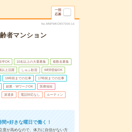
一括
応募
No.MNPWKO857006-14
高齢者マンション
新卒OK
10名以上の大量募集
複数名募集
0歳以上活躍
しゅふ歓迎
WEB登録OK
16時前までの仕事
17時前までの仕事
副業・WワークOK
医療福祉
派遣多
電話対応なし
ルーティン
時間×好きな曜日で働く！
立度が高めなので、体力に自信がない方