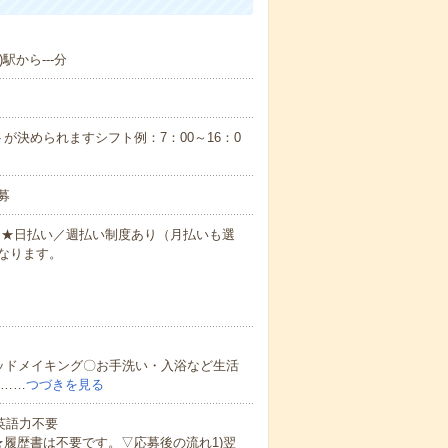
駅から---分
が決められますシフト例：7：00～16：0
募
円～★日払い／週払い制度あり（月払いも選
なります。
ッドメイキング〇お手洗い・入浴など生活
ど……
つづきを見る
 英語力不要
★履歴書は不要です。▽応募後の流れ1)翌