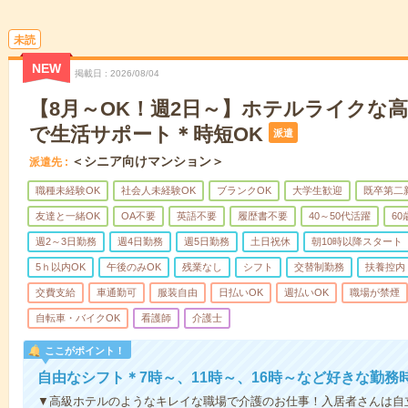
未読
NEW
掲載日
2026/08/04
【8月～OK！週2日～】ホテルライクな
で生活サポート＊時短OK
派遣
＜シニア向けマンション＞
派遣先
職種未経験OK
社会人未経験OK
ブランクOK
大学生歓迎
既卒第二
友達と一緒OK
OA不要
英語不要
履歴書不要
40～50代活躍
6
週2～3日勤務
週4日勤務
週5日勤務
土日祝休
朝10時以降スタート
5ｈ以内OK
午後のみOK
残業なし
シフト
交替制勤務
扶養控内
交費支給
車通勤可
服装自由
日払いOK
週払いOK
職場が禁煙
自転車・バイクOK
看護師
介護士
ここがポイント！
自由なシフト＊7時～、11時～、16時～など好きな勤務
▼高級ホテルのようなキレイな職場で介護のお仕事！入居者さんは自