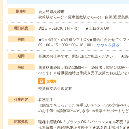
勤務地
鹿児島県枕崎市
枕崎駅から---分／薩摩板敷駅から---分／白沢(鹿児島県)
曜日頻度
週2日～5日OK（月～金） ★土日休みOK
時間
★1日4時間～の時短シフトOK★都合に合わせてシフト
09：00～15：009：00～18：001…
つづきを見る
期間
長期のお仕事です。開始日はご相談ください！ ★急
時給
無資格未経験：時給1350円～ 経験者：時給1400
べます）※稼働開始時は手続き完了次第のお支払いと
交通費
交通費支給※規定有
仕事内容
看護助手
≪病院でちょっとしたお手伝い≫○シーツの交換やベ
のお手伝い○診察室への付き添い○食事のサポートな
応募資格
職種未経験OK / ブランクOK / パソコンスキル不要 /
≪無資格・未経験OK≫年齢不問★10名以上採用予定