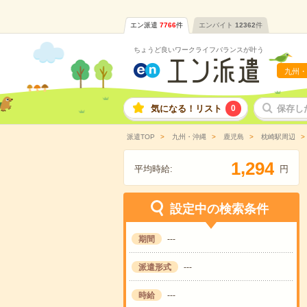
エン派遣
7766
件
エンバイト
12362
件
ちょうど良いワークライフバランスが叶う
九州・
気になる！リスト
0
保存し
派遣TOP
九州・沖縄
鹿児島
枕崎駅周辺
,
1
2
9
4
平均時給:
円
設定中の検索条件
期間
---
派遣形式
---
時給
---