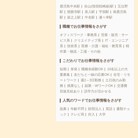
鹿児島中央駅
谷山(指宿枕崎線)駅
五位野
駅
慈眼寺駅
喜入駅
宇宿駅
南鹿児島
駅
坂之上駅
中名駅
瀬々串駅
職種でお仕事情報をさがす
オフィスワーク・事務系
営業・販売・サー
ビス系
クリエイティブ系
IT・エンジニア
系
技術系
医療・介護・福祉・教育系
軽
作業・物流・工場・その他
こだわりでお仕事情報をさがす
短期
単発
職種未経験OK
10名以上の大
量募集
友だちと一緒の応募OK
在宅・リモ
ートワーク
週2～3日勤務
土日祝のみ勤
務
残業なし
副業・WワークOK
交通費
別途支給あり
語学力が活かせる
人気のワードでお仕事情報をさがす
急募
年齢不問
財団法人
英語
書類チェ
ック
テレビ局
封入
大学