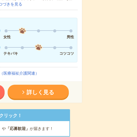
つづきを見る
女性
男性
テキパキ
コツコツ
（医療福祉介護関連）
詳しく見る
クリック！
」
や
「応募歓迎」
が届きます！