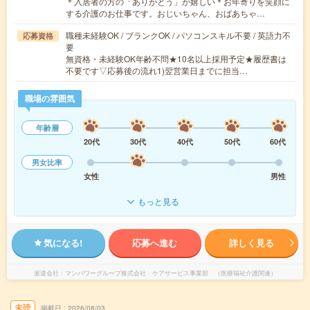
＊入居者の方の「ありがとう」が嬉しい＊お年寄りを笑顔に
する介護のお仕事です。おじいちゃん、おばあちゃ…
職種未経験OK / ブランクOK / パソコンスキル不要 / 英語力不
応募資格
要
無資格・未経験OK年齢不問★10名以上採用予定★履歴書は
不要です▽応募後の流れ1)翌営業日までに担当…
職場の雰囲気
年齢層
20代
30代
40代
50代
60代
男女比率
女性
男性
もっと見る
気になる!
応募へ進む
詳しく見る
派遣会社
マンパワーグループ株式会社 ケアサービス事業部 （医療福祉介護関連）
未読
掲載日
2026/08/03