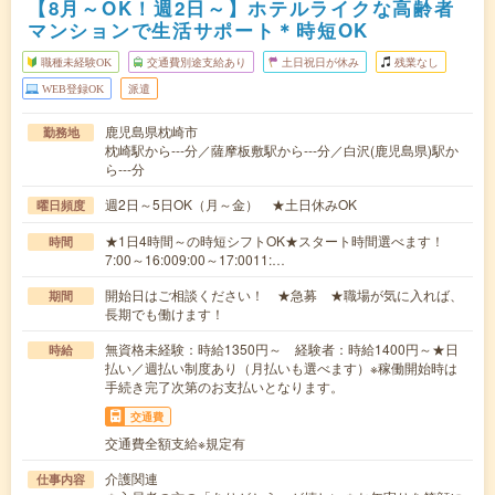
【8月～OK！週2日～】ホテルライクな高齢者
マンションで生活サポート＊時短OK
職種未経験OK
交通費別途支給あり
土日祝日が休み
残業なし
WEB登録OK
派遣
鹿児島県枕崎市
勤務地
枕崎駅から---分／薩摩板敷駅から---分／白沢(鹿児島県)駅か
ら---分
週2日～5日OK（月～金） ★土日休みOK
曜日頻度
★1日4時間～の時短シフトOK★スタート時間選べます！
時間
7:00～16:009:00～17:0011:…
開始日はご相談ください！ ★急募 ★職場が気に入れば、
期間
長期でも働けます！
無資格未経験：時給1350円～ 経験者：時給1400円～★日
時給
払い／週払い制度あり（月払いも選べます）※稼働開始時は
手続き完了次第のお支払いとなります。
交通費
交通費全額支給※規定有
介護関連
仕事内容