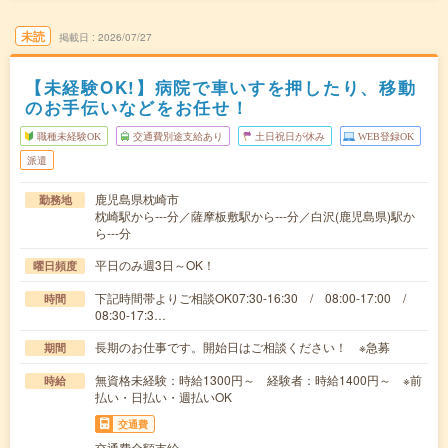
未読
掲載日
2026/07/27
【未経験OK!】病院で車いすを押したり、移動
のお手伝いなどをお任せ！
職種未経験OK
交通費別途支給あり
土日祝日が休み
WEB登録OK
派遣
鹿児島県枕崎市
勤務地
枕崎駅から---分／薩摩板敷駅から---分／白沢(鹿児島県)駅か
ら---分
平日のみ週3日～OK！
曜日頻度
下記時間帯よりご相談OK07:30-16:30 / 08:00-17:00 /
時間
08:30-17:3…
長期のお仕事です。開始日はご相談ください！ ※急募
期間
無資格未経験：時給1300円～ 経験者：時給1400円～ ※前
時給
払い・日払い・週払いOK
交通費
交通費全額支給