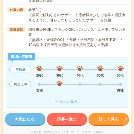
看護助手
仕事内容
【病院で移動などのサポート】患者様が少しでも早く退院出
来るように、暮らしのちょっとしたサポートをお願…
職種未経験OK / ブランクOK / パソコンスキル不要 / 英語力不
応募資格
要
【無資格・未経験OK】＊年齢・学歴不問！履歴書不要！＊
10名以上採用予定≪資格取得支援制度あり≫受講…
職場の雰囲気
年齢層
20代
30代
40代
50代
60代
男女比率
女性
男性
もっと見る
気になる!
応募へ進む
詳しく見る
派遣会社
株式会社ウィルオブ・ワーク ケアワーク事業部