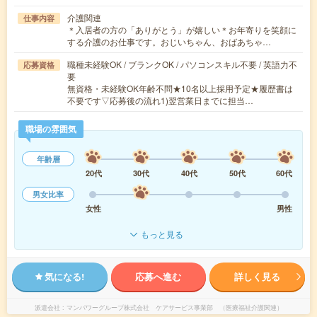
介護関連
仕事内容
＊入居者の方の「ありがとう」が嬉しい＊お年寄りを笑顔に
する介護のお仕事です。おじいちゃん、おばあちゃ…
職種未経験OK / ブランクOK / パソコンスキル不要 / 英語力不
応募資格
要
無資格・未経験OK年齢不問★10名以上採用予定★履歴書は
不要です▽応募後の流れ1)翌営業日までに担当…
職場の雰囲気
年齢層
20代
30代
40代
50代
60代
男女比率
女性
男性
もっと見る
気になる!
応募へ進む
詳しく見る
派遣会社
マンパワーグループ株式会社 ケアサービス事業部 （医療福祉介護関連）