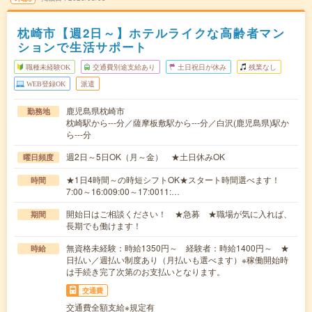
枕崎市【週2日～】ホテルライクな高齢者マン
ションで生活サポート
職種未経験OK
交通費別途支給あり
土日祝日が休み
残業なし
WEB登録OK
派遣
鹿児島県枕崎市
勤務地
枕崎駅から---分／薩摩板敷駅から---分／白沢(鹿児島県)駅か
ら---分
週2日～5日OK（月～金） ★土日休みOK
曜日頻度
★1日4時間～の時短シフトOK★スタート時間選べます！
時間
7:00～16:009:00～17:0011:…
開始日はご相談ください！ ★急募 ★職場が気に入れば、
期間
長期でも働けます！
無資格未経験：時給1350円～ 経験者：時給1400円～ ★
時給
日払い／週払い制度あり（月払いも選べます）※稼働開始時
は手続き完了次第のお支払いとなります。
交通費
交通費全額支給※規定有