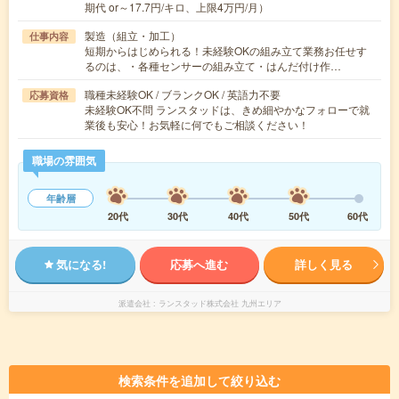
期代 or～17.7円/キロ、上限4万円/月）
製造（組立・加工）
仕事内容
短期からはじめられる！未経験OKの組み立て業務お任せす
るのは、・各種センサーの組み立て・はんだ付け作…
職種未経験OK / ブランクOK / 英語力不要
応募資格
未経験OK不問 ランスタッドは、きめ細やかなフォローで就
業後も安心！お気軽に何でもご相談ください！
職場の雰囲気
年齢層
20代
30代
40代
50代
60代
気になる!
応募へ進む
詳しく見る
派遣会社
ランスタッド株式会社 九州エリア
検索条件を追加して絞り込む