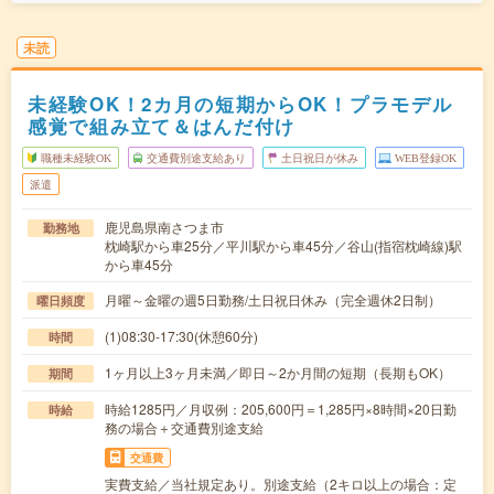
未読
未経験OK！2カ月の短期からOK！プラモデル
感覚で組み立て＆はんだ付け
職種未経験OK
交通費別途支給あり
土日祝日が休み
WEB登録OK
派遣
鹿児島県南さつま市
勤務地
枕崎駅から車25分／平川駅から車45分／谷山(指宿枕崎線)駅
から車45分
月曜～金曜の週5日勤務/土日祝日休み（完全週休2日制）
曜日頻度
(1)08:30-17:30(休憩60分)
時間
1ヶ月以上3ヶ月未満／即日～2か月間の短期（長期もOK）
期間
時給1285円／月収例：205,600円＝1,285円×8時間×20日勤
時給
務の場合＋交通費別途支給
交通費
実費支給／当社規定あり。別途支給（2キロ以上の場合：定