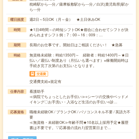
枕崎駅から---分／薩摩板敷駅から---分／白沢(鹿児島県)駅か
ら---分
週2日～5日OK（月～金） ★土日休みOK
曜日頻度
★1日4時間～の時短シフトOK★都合に合わせてシフトが決
時間
められますシフト例：7：00～16：009：…
長期のお仕事です。開始日はご相談ください！ ★急募
期間
無資格未経験：時給1350円～ 経験者：時給1400円～★日
時給
払い／週払い制度あり（月払いも選べます）※稼働開始時は
手続き完了次第のお支払いとなります。
交通費
交通費支給※規定有
看護助手
仕事内容
≪病院でちょっとしたお手伝い≫○シーツの交換やベッドメ
イキング〇お手洗い・入浴など生活のお手伝い○診…
職種未経験OK / ブランクOK / パソコンスキル不要 / 英語力不
応募資格
要
≪無資格・未経験OK≫年齢不問★10名以上採用予定★履歴
書は不要です。▽応募後の流れ1)翌営業日まで…