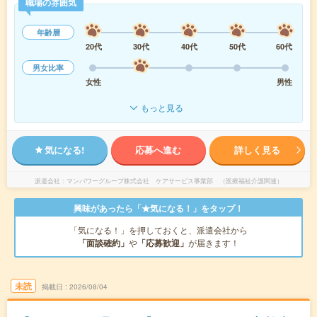
職場の雰囲気
年齢層
20代
30代
40代
50代
60代
男女比率
女性
男性
もっと見る
気になる!
応募へ進む
詳しく見る
派遣会社
マンパワーグループ株式会社 ケアサービス事業部 （医療福祉介護関連）
興味があったら「★気になる！」をタップ！
「気になる！」を押しておくと、派遣会社から
「面談確約」
や
「応募歓迎」
が届きます！
未読
掲載日
2026/08/04