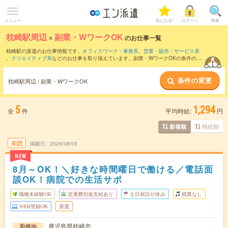
メニュー
気になる!
ログイン
検索
枕崎駅周辺
×
副業・WワークOK
のお仕事一覧
枕崎駅の派遣のお仕事情報です。
オフィスワーク・事務系
、
営業・販売・サービス系
、
クリエイティブ系
などのお仕事を取り揃えています。副業・WワークOKの条件の他
に、
交通費別途支給あり
、
職種未経験OK
、
友だちと一緒の応募OK
などのこだわり条
件も取り揃えています。
条件の変更
枕崎駅周辺 / 副業・WワークOK
5
1,294
全
件
平均時給:
円
時給順
新着順
未読
掲載日
2026/08/05
NEW
8月～OK！＼好きな時間曜日で働ける／電話面
談OK！病院での生活サポ
職種未経験OK
交通費別途支給あり
土日祝日が休み
残業なし
WEB登録OK
派遣
鹿児島県枕崎市
勤務地