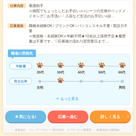
看護助手
仕事内容
≪病院でちょっとしたお手伝い≫○シーツの交換やベッドメ
イキング〇お手洗い・入浴など生活のお手伝い○診…
職種未経験OK / ブランクOK / パソコンスキル不要 / 英語力不
応募資格
要
≪無資格・未経験OK≫年齢不問★10名以上採用予定★履歴
書は不要です。▽応募後の流れ1)翌営業日まで…
職場の雰囲気
年齢層
20代
30代
40代
50代
60代
男女比率
女性
男性
もっと見る
気になる!
応募へ進む
詳しく見る
派遣会社
マンパワーグループ株式会社 ケアサービス事業部 （医療福祉介護関連）