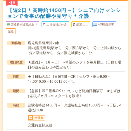
NEW
【週2日＊高時給1450円～】シニア向けマンシ
ョンで食事の配膳や見守り＊介護
交通費別途支給あり
土日祝日が休み
残業なし
WEB登録OK
派遣
鹿児島県薩摩川内市
勤務地
川内(鹿児島県)駅から---分／西方駅から---分／上川内駅から--
-分／草道駅から---分／隈之城駅から---分
★週2日～（月～日） ※希望のシフトを毎月提出（日数と曜
曜日頻度
日の組み合わせや固定も可）
★【日勤のみ】1日5時間～OK！≪シフト例≫9:00～
時間
14:0010:00～15:0012:00～1…
【急募】即日勤務OK！中旬～など開始日相談可 ★まずは
期間
お試し2カ月～のスタートも歓迎！
経験者時給1450円～ 介護福祉士時給1500円～ ※日払い/
時給
週払いOK
交通費
交通費全額支給