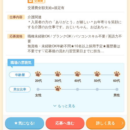
交通費
交通費全額支給※規定有
介護関連
仕事内容
＊入居者の方の「ありがとう」が嬉しい＊お年寄りを笑顔に
する介護のお仕事です。おじいちゃん、おばあちゃ…
職種未経験OK / ブランクOK / パソコンスキル不要 / 英語力不
応募資格
要
無資格・未経験OK年齢不問★10名以上採用予定★履歴書は
不要です▽応募後の流れ1)翌営業日までに担当…
職場の雰囲気
年齢層
20代
30代
40代
50代
60代
男女比率
女性
男性
もっと見る
気になる!
応募へ進む
詳しく見る