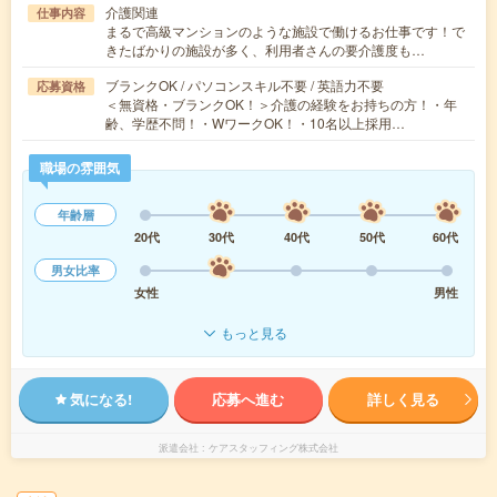
介護関連
仕事内容
まるで高級マンションのような施設で働けるお仕事です！で
きたばかりの施設が多く、利用者さんの要介護度も…
ブランクOK / パソコンスキル不要 / 英語力不要
応募資格
＜無資格・ブランクOK！＞介護の経験をお持ちの方！・年
齢、学歴不問！・WワークOK！・10名以上採用…
職場の雰囲気
年齢層
20代
30代
40代
50代
60代
男女比率
女性
男性
もっと見る
気になる!
応募へ進む
詳しく見る
派遣会社
ケアスタッフィング株式会社