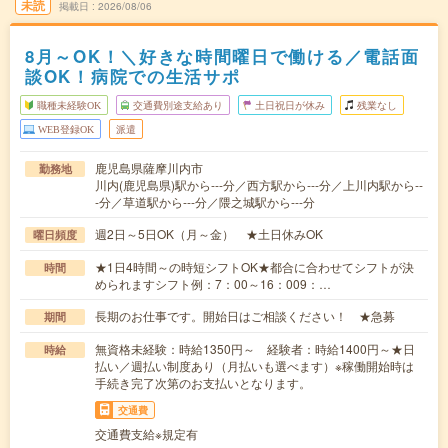
未読
掲載日
2026/08/06
8月～OK！＼好きな時間曜日で働ける／電話面
談OK！病院での生活サポ
職種未経験OK
交通費別途支給あり
土日祝日が休み
残業なし
WEB登録OK
派遣
鹿児島県薩摩川内市
勤務地
川内(鹿児島県)駅から---分／西方駅から---分／上川内駅から--
-分／草道駅から---分／隈之城駅から---分
週2日～5日OK（月～金） ★土日休みOK
曜日頻度
★1日4時間～の時短シフトOK★都合に合わせてシフトが決
時間
められますシフト例：7：00～16：009：…
長期のお仕事です。開始日はご相談ください！ ★急募
期間
無資格未経験：時給1350円～ 経験者：時給1400円～★日
時給
払い／週払い制度あり（月払いも選べます）※稼働開始時は
手続き完了次第のお支払いとなります。
交通費
交通費支給※規定有