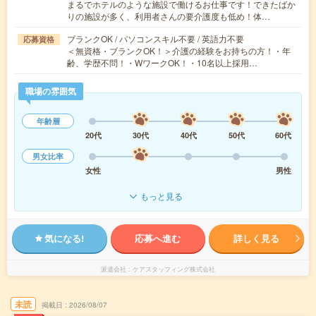
まるでホテルのような施設で働けるお仕事です！できたばか
りの施設が多く、利用者さんの要介護度も低め！体…
ブランクOK / パソコンスキル不要 / 英語力不要
応募資格
＜無資格・ブランクOK！＞介護の経験をお持ちの方！・年
齢、学歴不問！・WワークOK！・10名以上採用…
職場の雰囲気
年齢層
20代
30代
40代
50代
60代
男女比率
女性
男性
もっと見る
気になる!
応募へ進む
詳しく見る
派遣会社
ケアスタッフィング株式会社
未読
掲載日
2026/08/07