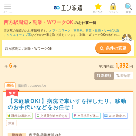
メニュー
気になる!
ログイン
検索
西方駅周辺
×
副業・WワークOK
のお仕事一覧
西方駅の派遣のお仕事情報です。
オフィスワーク・事務系
、
営業・販売・サービス系
、
クリエイティブ系
などのお仕事を取り揃えています。副業・WワークOKの条件の他
に、
交通費別途支給あり
、
職種未経験OK
、
友だちと一緒の応募OK
などのこだわり条
件も取り揃えています。
条件の変更
西方駅周辺 / 副業・WワークOK
6
1,392
全
件
平均時給:
円
時給順
新着順
未読
掲載日
2026/08/09
NEW
【未経験OK!】病院で車いすを押したり、移動
のお手伝いなどをお任せ！
職種未経験OK
交通費別途支給あり
土日祝日が休み
WEB登録OK
派遣
鹿児島県薩摩川内市
勤務地