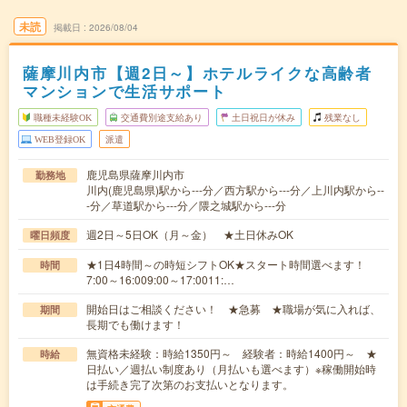
未読
掲載日
2026/08/04
薩摩川内市【週2日～】ホテルライクな高齢者
マンションで生活サポート
職種未経験OK
交通費別途支給あり
土日祝日が休み
残業なし
WEB登録OK
派遣
鹿児島県薩摩川内市
勤務地
川内(鹿児島県)駅から---分／西方駅から---分／上川内駅から--
-分／草道駅から---分／隈之城駅から---分
週2日～5日OK（月～金） ★土日休みOK
曜日頻度
★1日4時間～の時短シフトOK★スタート時間選べます！
時間
7:00～16:009:00～17:0011:…
開始日はご相談ください！ ★急募 ★職場が気に入れば、
期間
長期でも働けます！
無資格未経験：時給1350円～ 経験者：時給1400円～ ★
時給
日払い／週払い制度あり（月払いも選べます）※稼働開始時
は手続き完了次第のお支払いとなります。