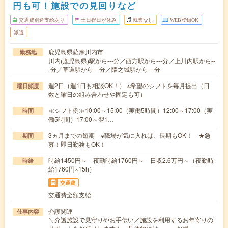
円も可！施設での見回りなど
交通費別途支給あり
土日祝日が休み
残業なし
WEB登録OK
派遣
鹿児島県薩摩川内市
勤務地
川内(鹿児島県)駅から---分／西方駅から---分／上川内駅から--
-分／草道駅から---分／隈之城駅から---分
週2日（週1日も相談OK！） ※希望のシフトを毎月提出（日
曜日頻度
数と曜日の組み合わせや固定も可）
≪シフト例≫10:00～15:00（実働5時間）12:00～17:00（実
時間
働5時間）17:00～翌1…
3ヵ月までの短期 ※職場が気に入れば、長期もOK！ ★急
期間
募！即日勤務もOK！
時給1450円～ 夜勤時給1760円～ 日収2.6万円～（夜勤時
時給
給1760円×15h）
交通費
交通費全額支給
介護関連
仕事内容
＼介護施設で見守りやお手伝い／施設を利用するお年寄りの