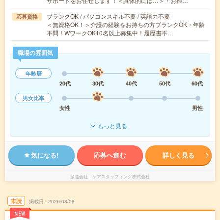
サポートをお任せします！＜具体的には…＞・お掃…
ブランクOK / パソコンスキル不要 / 英語力不要
応募資格
＜無資格OK！＞介護の経験をお持ちの方ブランクOK・年齢
不問！WワークOK10名以上募集中！履歴書不…
職場の雰囲気
年齢層
20代
30代
40代
50代
60代
男女比率
女性
男性
もっと見る
気になる!
応募へ進む
詳しく見る
派遣会社
ケアスタッフィング株式会社
未読
掲載日
2026/08/08
NEW