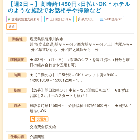
【週2日～】高時給1450円×日払いOK＊ホテル
のような施設でお話相手や掃除など
交通費別途支給あり
土日祝日が休み
残業なし
WEB登録OK
派遣
鹿児島県薩摩川内市
勤務地
川内(鹿児島県)駅から---分／西方駅から---分／上川内駅から--
-分／草道駅から---分／隈之城駅から---分
★週2日～（月～日） ※希望のシフトを毎月提出（日数と曜
曜日頻度
日の組み合わせや固定も可）
★【日勤のみ】1日5時間～OK！≪シフト例≫9:00～
時間
14:0010:00～15:0012:00～1…
【急募】即日勤務OK！中旬～など開始日相談可 ★まずは
期間
お試し2カ月～のスタートも歓迎！
経験者時給1450円～ 介護福祉士時給1500円～ ★日払い/
時給
週払いOK
交通費
交通費全額支給
介護関連
仕事内容