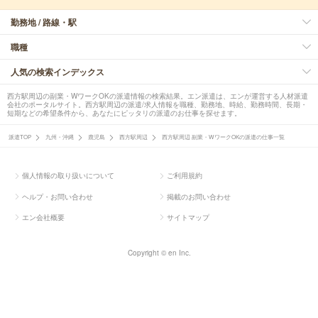
勤務地 / 路線・駅
職種
人気の検索インデックス
西方駅周辺の副業・WワークOKの派遣情報の検索結果。エン派遣は、エンが運営する人材派遣
会社のポータルサイト。西方駅周辺の派遣/求人情報を職種、勤務地、時給、勤務時間、長期・
短期などの希望条件から、あなたにピッタリの派遣のお仕事を探せます。
派遣TOP
九州・沖縄
鹿児島
西方駅周辺
西方駅周辺 副業・WワークOKの派遣の仕事一覧
個人情報の取り扱いについて
ご利用規約
ヘルプ・お問い合わせ
掲載のお問い合わせ
エン会社概要
サイトマップ
Copyright © en Inc.