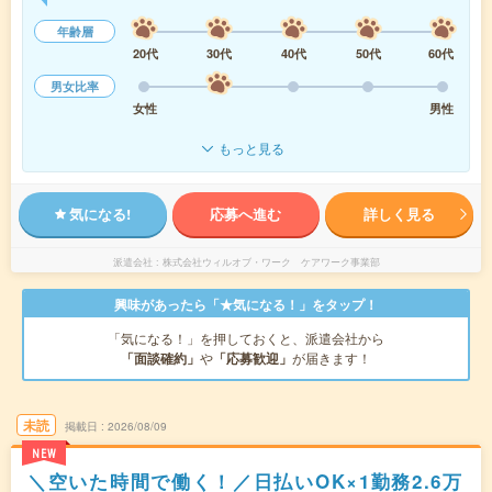
年齢層
20代
30代
40代
50代
60代
男女比率
女性
男性
もっと見る
気になる!
応募へ進む
詳しく見る
派遣会社
株式会社ウィルオブ・ワーク ケアワーク事業部
興味があったら「★気になる！」をタップ！
「気になる！」を押しておくと、派遣会社から
「面談確約」
や
「応募歓迎」
が届きます！
未読
掲載日
2026/08/09
NEW
＼空いた時間で働く！／日払いOK×1勤務2.6万