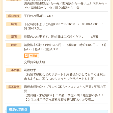
川内(鹿児島県)駅から---分／西方駅から---分／上川内駅から--
-分／草道駅から---分／隈之城駅から---分
平日のみ週3日～OK！
曜日頻度
下記時間帯よりご相談OK07:30-16:30 / 08:00-17:00 /
時間
08:30-17:3…
長期のお仕事です。開始日はご相談ください！ ※急募
期間
無資格未経験：時給1300円～ 経験者：時給1400円～ ※前
時給
払い・日払い・週払いOK
交通費
交通費全額支給
看護助手
仕事内容
【病院で移動などのサポート】患者様が少しでも早く退院出
来るように、暮らしのちょっとしたサポートをお願…
職種未経験OK / ブランクOK / パソコンスキル不要 / 英語力不
応募資格
要
【無資格・未経験OK】＊年齢・学歴不問！履歴書不要！＊
10名以上採用予定≪資格取得支援制度あり≫受講…
職場の雰囲気