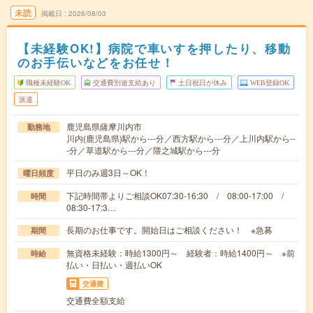
未読
掲載日
2026/08/03
【未経験OK!】病院で車いすを押したり、移動
のお手伝いなどをお任せ！
職種未経験OK
交通費別途支給あり
土日祝日が休み
WEB登録OK
派遣
鹿児島県薩摩川内市
勤務地
川内(鹿児島県)駅から---分／西方駅から---分／上川内駅から--
-分／草道駅から---分／隈之城駅から---分
平日のみ週3日～OK！
曜日頻度
下記時間帯よりご相談OK07:30-16:30 / 08:00-17:00 /
時間
08:30-17:3…
長期のお仕事です。開始日はご相談ください！ ※急募
期間
無資格未経験：時給1300円～ 経験者：時給1400円～ ※前
時給
払い・日払い・週払いOK
交通費
交通費全額支給