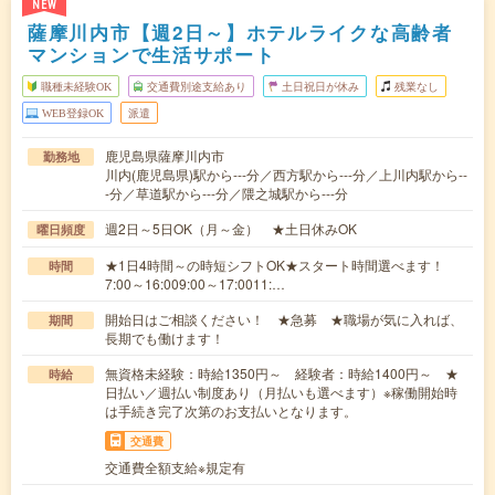
NEW
薩摩川内市【週2日～】ホテルライクな高齢者
マンションで生活サポート
職種未経験OK
交通費別途支給あり
土日祝日が休み
残業なし
WEB登録OK
派遣
鹿児島県薩摩川内市
勤務地
川内(鹿児島県)駅から---分／西方駅から---分／上川内駅から--
-分／草道駅から---分／隈之城駅から---分
週2日～5日OK（月～金） ★土日休みOK
曜日頻度
★1日4時間～の時短シフトOK★スタート時間選べます！
時間
7:00～16:009:00～17:0011:…
開始日はご相談ください！ ★急募 ★職場が気に入れば、
期間
長期でも働けます！
無資格未経験：時給1350円～ 経験者：時給1400円～ ★
時給
日払い／週払い制度あり（月払いも選べます）※稼働開始時
は手続き完了次第のお支払いとなります。
交通費
交通費全額支給※規定有