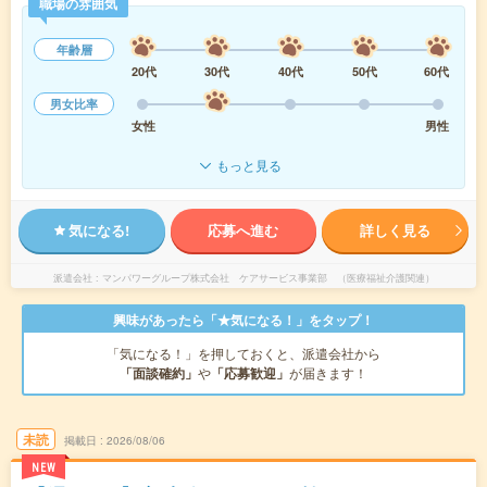
職場の雰囲気
年齢層
20代
30代
40代
50代
60代
男女比率
女性
男性
もっと見る
気になる!
応募へ進む
詳しく見る
派遣会社
マンパワーグループ株式会社 ケアサービス事業部 （医療福祉介護関連）
興味があったら「★気になる！」をタップ！
「気になる！」を押しておくと、派遣会社から
「面談確約」
や
「応募歓迎」
が届きます！
未読
掲載日
2026/08/06
NEW