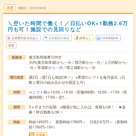
未読
掲載日
2026/08/02
＼空いた時間で働く！／日払いOK×1勤務2.6万
円も可！施設での見回りなど
交通費別途支給あり
土日祝日が休み
残業なし
WEB登録OK
派遣
鹿児島県薩摩川内市
勤務地
川内(鹿児島県)駅から---分／西方駅から---分／上川内駅から--
-分／草道駅から---分／隈之城駅から---分
週2日（週1日も相談OK！） ※希望のシフトを毎月提出（日
曜日頻度
数と曜日の組み合わせや固定も可）
≪シフト例≫10:00～15:00（実働5時間）12:00～17:00（実
時間
働5時間）17:00～翌1…
3ヵ月までの短期 ※職場が気に入れば、長期もOK！ ★急
期間
募！即日勤務もOK！
時給1450円～ 夜勤時給1760円～ 日収2.6万円～（夜勤時
時給
給1760円×15h）
交通費