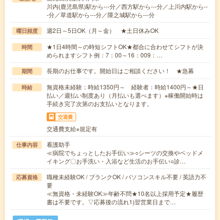
川内(鹿児島県)駅から---分／西方駅から---分／上川内駅から--
-分／草道駅から---分／隈之城駅から---分
週2日～5日OK（月～金） ★土日休みOK
曜日頻度
★1日4時間～の時短シフトOK★都合に合わせてシフトが決
時間
められますシフト例：7：00～16：009：…
長期のお仕事です。開始日はご相談ください！ ★急募
期間
無資格未経験：時給1350円～ 経験者：時給1400円～★日
時給
払い／週払い制度あり（月払いも選べます）※稼働開始時は
手続き完了次第のお支払いとなります。
交通費
交通費支給※規定有
看護助手
仕事内容
≪病院でちょっとしたお手伝い≫○シーツの交換やベッドメ
イキング〇お手洗い・入浴など生活のお手伝い○診…
職種未経験OK / ブランクOK / パソコンスキル不要 / 英語力不
応募資格
要
≪無資格・未経験OK≫年齢不問★10名以上採用予定★履歴
書は不要です。▽応募後の流れ1)翌営業日まで…