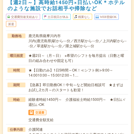
【週2日～】高時給1450円×日払いOK＊ホテル
のような施設でお話相手や掃除など
交通費別途支給あり
土日祝日が休み
残業なし
WEB登録OK
派遣
鹿児島県薩摩川内市
勤務地
川内(鹿児島県)駅から---分／西方駅から---分／上川内駅から--
-分／草道駅から---分／隈之城駅から---分
★週2日～（月～日） ※希望のシフトを毎月提出（日数と曜
曜日頻度
日の組み合わせや固定も可）
★【日勤のみ】1日5時間～OK！≪シフト例≫9:00～
時間
14:0010:00～15:0012:00～1…
【急募】即日勤務OK！中旬～など開始日相談可 ★まずは
期間
お試し2カ月～のスタートも歓迎！
経験者時給1450円～ 介護福祉士時給1500円～ ★日払い/
時給
週払いOK
交通費
交通費全額支給
介護関連
仕事内容