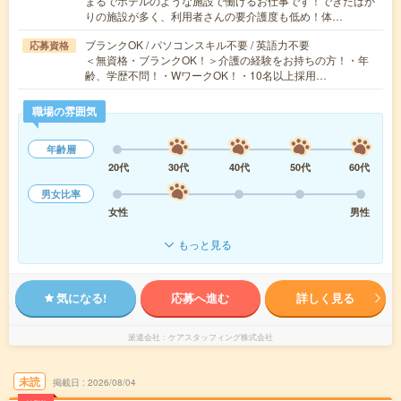
まるでホテルのような施設で働けるお仕事です！できたばか
りの施設が多く、利用者さんの要介護度も低め！体…
ブランクOK / パソコンスキル不要 / 英語力不要
応募資格
＜無資格・ブランクOK！＞介護の経験をお持ちの方！・年
齢、学歴不問！・WワークOK！・10名以上採用…
職場の雰囲気
年齢層
20代
30代
40代
50代
60代
男女比率
女性
男性
もっと見る
気になる!
応募へ進む
詳しく見る
派遣会社
ケアスタッフィング株式会社
未読
掲載日
2026/08/04