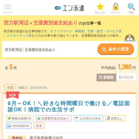
メニュー
気になる!
ログイン
検索
西方駅周辺
×
交通費別途支給あり
のお仕事一覧
西方駅の派遣のお仕事情報です。
オフィスワーク・事務系
、
営業・販売・サービス系
、
クリエイティブ系
などのお仕事を取り揃えています。交通費別途支給ありの条件の
他に、
職種未経験OK
、
友だちと一緒の応募OK
、
週4日勤務
などのこだわり条件も取り
揃えています。
条件の変更
西方駅周辺 / 交通費別途支給あり
5
1,380
全
件
平均時給:
円
時給順
新着順
未読
掲載日
2026/08/06
NEW
8月～OK！＼好きな時間曜日で働ける／電話面
談OK！病院での生活サポ
職種未経験OK
交通費別途支給あり
土日祝日が休み
残業なし
WEB登録OK
派遣
鹿児島県薩摩川内市
勤務地