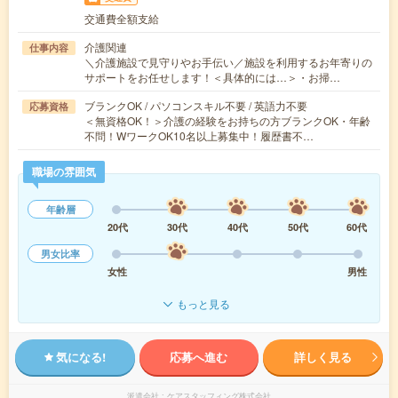
交通費全額支給
介護関連
仕事内容
＼介護施設で見守りやお手伝い／施設を利用するお年寄りの
サポートをお任せします！＜具体的には…＞・お掃…
ブランクOK / パソコンスキル不要 / 英語力不要
応募資格
＜無資格OK！＞介護の経験をお持ちの方ブランクOK・年齢
不問！WワークOK10名以上募集中！履歴書不…
職場の雰囲気
年齢層
20代
30代
40代
50代
60代
男女比率
女性
男性
もっと見る
気になる!
応募へ進む
詳しく見る
派遣会社
ケアスタッフィング株式会社