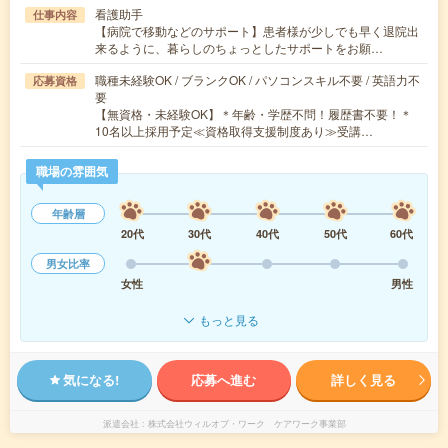
看護助手
仕事内容
【病院で移動などのサポート】患者様が少しでも早く退院出
来るように、暮らしのちょっとしたサポートをお願…
職種未経験OK / ブランクOK / パソコンスキル不要 / 英語力不
応募資格
要
【無資格・未経験OK】＊年齢・学歴不問！履歴書不要！＊
10名以上採用予定≪資格取得支援制度あり≫受講…
職場の雰囲気
年齢層
20代
30代
40代
50代
60代
男女比率
女性
男性
もっと見る
気になる!
応募へ進む
詳しく見る
派遣会社
株式会社ウィルオブ・ワーク ケアワーク事業部