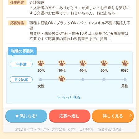
介護関連
仕事内容
＊入居者の方の「ありがとう」が嬉しい＊お年寄りを笑顔に
する介護のお仕事です。おじいちゃん、おばあちゃ…
職種未経験OK / ブランクOK / パソコンスキル不要 / 英語力不
応募資格
要
無資格・未経験OK年齢不問★10名以上採用予定★履歴書は
不要です▽応募後の流れ1)翌営業日までに担当…
職場の雰囲気
年齢層
20代
30代
40代
50代
60代
男女比率
女性
男性
もっと見る
気になる!
応募へ進む
詳しく見る
派遣会社
マンパワーグループ株式会社 ケアサービス事業部 （医療福祉介護関連）