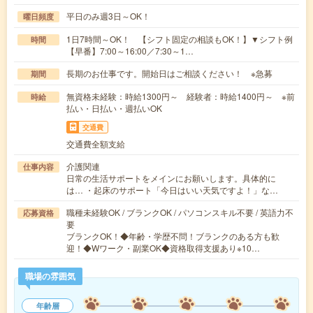
平日のみ週3日～OK！
曜日頻度
1日7時間～OK！ 【シフト固定の相談もOK！】▼シフト例
時間
【早番】7:00～16:00／7:30～1…
長期のお仕事です。開始日はご相談ください！ ※急募
期間
無資格未経験：時給1300円～ 経験者：時給1400円～ ※前
時給
払い・日払い・週払いOK
交通費
交通費全額支給
介護関連
仕事内容
日常の生活サポートをメインにお願いします。具体的に
は… ・起床のサポート「今日はいい天気ですよ！」な…
職種未経験OK / ブランクOK / パソコンスキル不要 / 英語力不
応募資格
要
ブランクOK！◆年齢・学歴不問！ブランクのある方も歓
迎！◆Wワーク・副業OK◆資格取得支援あり※10…
職場の雰囲気
年齢層