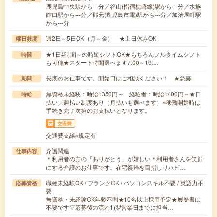
鹿児島中央駅から---分／谷山(指宿枕崎線)駅から---分／水族
館口駅から---分／郡元(鹿児島市電)駅から---分／加治屋町駅
から---分
週2日～5日OK（月～金） ★土日休みOK
曜日頻度
★1日4時間～の時短シフトOK★もちろんフルタイムシフト
時間
も可能★スタート時間選べます7:00～16:…
長期のお仕事です。開始日はご相談ください！ ★急募
期間
無資格未経験：時給1350円～ 経験者：時給1400円～★日
時給
払い／週払い制度あり（月払いも選べます）※稼働開始時は
手続き完了次第のお支払いとなります。
交通費
交通費支給※規定有
介護関連
仕事内容
＊利用者の方の「ありがとう」が嬉しい＊利用者さんを笑顔
にする介護のお仕事です。在宅復帰を目指しリハビ…
職種未経験OK / ブランクOK / パソコンスキル不要 / 英語力不
応募資格
要
無資格・未経験OK年齢不問★10名以上採用予定★履歴書は
不要です▽応募後の流れ1)翌営業日までに担当…