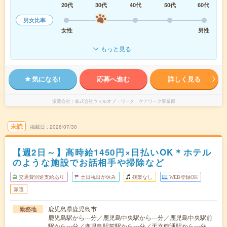
20代
30代
40代
50代
60代
男女比率
女性
男性
もっと見る
気になる!
応募へ進む
詳しく見る
派遣会社
株式会社ウィルオブ・ワーク ケアワーク事業部
未読
掲載日
2026/07/30
【週2日～】高時給1450円×日払いOK＊ホテル
のような施設でお話相手や掃除など
交通費別途支給あり
土日祝日が休み
残業なし
WEB登録OK
派遣
鹿児島県鹿児島市
勤務地
鹿児島駅から---分／鹿児島中央駅から---分／鹿児島中央駅前
駅から---分／鹿児島駅前駅から---分／天文館通駅から---分