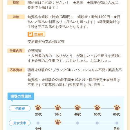
開始日はご相談ください！ ★急募 ★職場が気に入れば、
期間
長期でも働けます！
無資格未経験：時給1350円～ 経験者：時給1400円～★日
時給
払い／週払い制度あり（月払いも選べます）※稼働開始時は
手続き完了次第のお支払いとなります。
交通費
交通費全額支給※規定有
介護関連
仕事内容
＊入居者の方の「ありがとう」が嬉しい＊お年寄りを笑顔に
する介護のお仕事です。おじいちゃん、おばあちゃ…
職種未経験OK / ブランクOK / パソコンスキル不要 / 英語力不
応募資格
要
無資格・未経験OK年齢不問★10名以上採用予定★履歴書は
不要です▽応募後の流れ1)翌営業日までに担当…
職場の雰囲気
年齢層
20代
30代
40代
50代
60代
男女比率
女性
男性