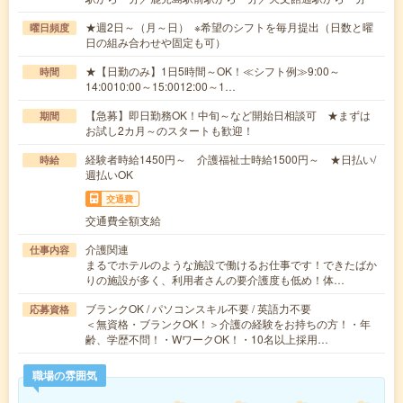
★週2日～（月～日） ※希望のシフトを毎月提出（日数と曜
曜日頻度
日の組み合わせや固定も可）
★【日勤のみ】1日5時間～OK！≪シフト例≫9:00～
時間
14:0010:00～15:0012:00～1…
【急募】即日勤務OK！中旬～など開始日相談可 ★まずは
期間
お試し2カ月～のスタートも歓迎！
経験者時給1450円～ 介護福祉士時給1500円～ ★日払い/
時給
週払いOK
交通費
交通費全額支給
介護関連
仕事内容
まるでホテルのような施設で働けるお仕事です！できたばか
りの施設が多く、利用者さんの要介護度も低め！体…
ブランクOK / パソコンスキル不要 / 英語力不要
応募資格
＜無資格・ブランクOK！＞介護の経験をお持ちの方！・年
齢、学歴不問！・WワークOK！・10名以上採用…
職場の雰囲気