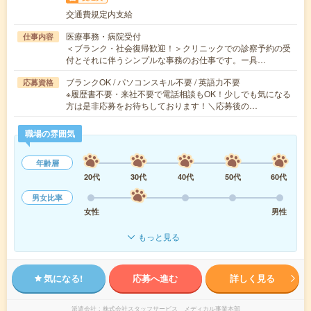
交通費規定内支給
医療事務・病院受付
仕事内容
＜ブランク・社会復帰歓迎！＞クリニックでの診察予約の受
付とそれに伴うシンプルな事務のお仕事です。ー具…
ブランクOK / パソコンスキル不要 / 英語力不要
応募資格
※履歴書不要・来社不要で電話相談もOK！少しでも気になる
方は是非応募をお待ちしております！＼応募後の…
職場の雰囲気
年齢層
20代
30代
40代
50代
60代
男女比率
女性
男性
もっと見る
気になる!
応募へ進む
詳しく見る
派遣会社
株式会社スタッフサービス メディカル事業本部