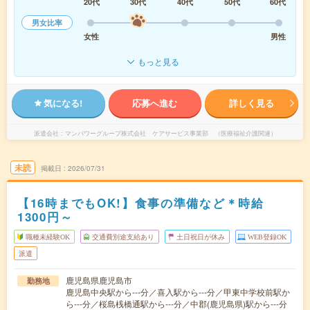
20代
30代
40代
50代
60代
男女比率
女性
男性
もっと見る
気になる!
応募へ進む
詳しく見る
派遣会社
マンパワーグループ株式会社 ケアサービス事業部 （医療福祉介護関連）
未読
掲載日
2026/07/31
【16時までもOK!】食事の準備など＊時給
1300円～
職種未経験OK
交通費別途支給あり
土日祝日が休み
WEB登録OK
派遣
鹿児島県鹿児島市
勤務地
鹿児島中央駅から---分／喜入駅から---分／甲東中学校前駅か
ら---分／桜島桟橋通駅から---分／中郡(鹿児島県)駅から---分