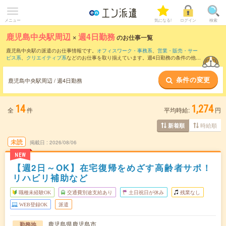
メニュー
気になる!
ログイン
検索
鹿児島中央駅周辺
×
週4日勤務
のお仕事一覧
鹿児島中央駅の派遣のお仕事情報です。
オフィスワーク・事務系
、
営業・販売・サー
ビス系
、
クリエイティブ系
などのお仕事を取り揃えています。週4日勤務の条件の他
に、
交通費別途支給あり
、
職種未経験OK
、
友だちと一緒の応募OK
などのこだわり条
件も取り揃えています。
条件の変更
鹿児島中央駅周辺 / 週4日勤務
14
1,274
全
件
平均時給:
円
時給順
新着順
未読
掲載日
2026/08/06
NEW
【週2日～OK】在宅復帰をめざす高齢者サポ！
リハビリ補助など
職種未経験OK
交通費別途支給あり
土日祝日が休み
残業なし
WEB登録OK
派遣
鹿児島県鹿児島市
勤務地