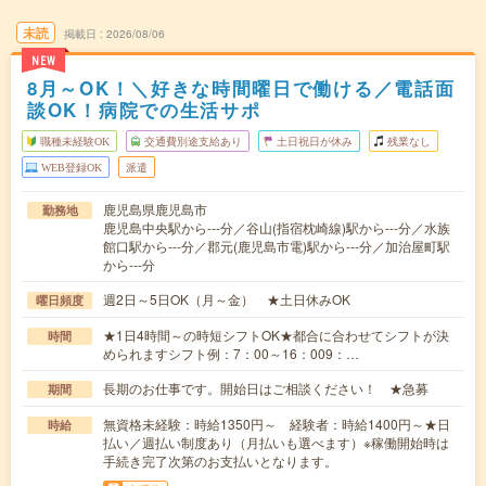
未読
掲載日
2026/08/06
NEW
8月～OK！＼好きな時間曜日で働ける／電話面
談OK！病院での生活サポ
職種未経験OK
交通費別途支給あり
土日祝日が休み
残業なし
WEB登録OK
派遣
鹿児島県鹿児島市
勤務地
鹿児島中央駅から---分／谷山(指宿枕崎線)駅から---分／水族
館口駅から---分／郡元(鹿児島市電)駅から---分／加治屋町駅
から---分
週2日～5日OK（月～金） ★土日休みOK
曜日頻度
★1日4時間～の時短シフトOK★都合に合わせてシフトが決
時間
められますシフト例：7：00～16：009：…
長期のお仕事です。開始日はご相談ください！ ★急募
期間
無資格未経験：時給1350円～ 経験者：時給1400円～★日
時給
払い／週払い制度あり（月払いも選べます）※稼働開始時は
手続き完了次第のお支払いとなります。