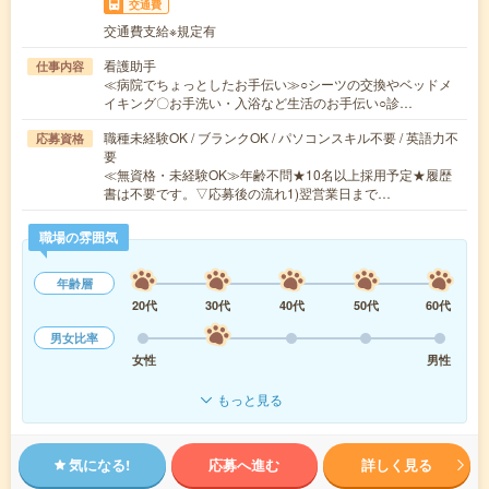
交通費
交通費支給※規定有
看護助手
仕事内容
≪病院でちょっとしたお手伝い≫○シーツの交換やベッドメ
イキング〇お手洗い・入浴など生活のお手伝い○診…
職種未経験OK / ブランクOK / パソコンスキル不要 / 英語力不
応募資格
要
≪無資格・未経験OK≫年齢不問★10名以上採用予定★履歴
書は不要です。▽応募後の流れ1)翌営業日まで…
職場の雰囲気
年齢層
20代
30代
40代
50代
60代
男女比率
女性
男性
もっと見る
気になる!
応募へ進む
詳しく見る