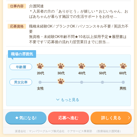
介護関連
仕事内容
＊入居者の方の「ありがとう」が嬉しい＊おじいちゃん、お
ばあちゃんが暮らす施設での生活サポートをお任せ…
職種未経験OK / ブランクOK / パソコンスキル不要 / 英語力不
応募資格
要
無資格・未経験OK年齢不問★10名以上採用予定★履歴書は
不要です▽応募後の流れ1)翌営業日までに担当…
職場の雰囲気
年齢層
20代
30代
40代
50代
60代
男女比率
女性
男性
もっと見る
気になる!
応募へ進む
詳しく見る
派遣会社
マンパワーグループ株式会社 ケアサービス事業部 （医療福祉介護関連）