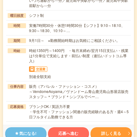
いづろ通駅から---分／鹿児島中央駅から---分／鹿児島中央駅
前駅から---分
シフト制
曜日頻度
実働7時間30分・休憩1時間30分【シフト】9:10～18:10、
時間
9:30～18:30、10:10～…
9月1日～ ※勤務開始時期はお気軽にご相談ください。
期間
時給1350円～1400円 ・毎月末締め/翌月15日支払い・残業
時給
は1分単位で支給します・前払い制度（速払いドットコム導
入）
交通費
別途全額支給
販売（アパレル・ファッション・コスメ）
仕事内容
～VendomeAoyama／ヴァンドーム青山鹿児島山形屋店販売
スタッフ～＊ブランド＊シンプルでベー…
ブランクOK / 英語力不要
応募資格
・学生不可・ファッション関連の販売経験のある方・週4～5
日フルタイム勤務できる方
気になる!
応募へ進む
詳しく見る