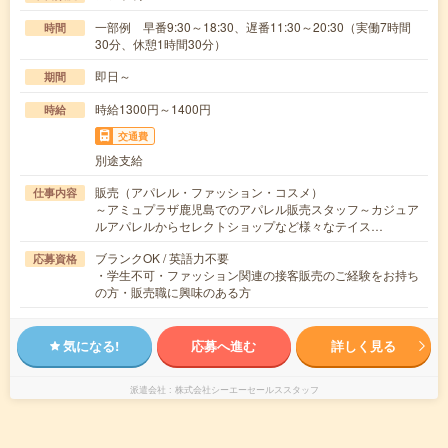
一部例 早番9:30～18:30、遅番11:30～20:30（実働7時間
時間
30分、休憩1時間30分）
即日～
期間
時給1300円～1400円
時給
交通費
別途支給
販売（アパレル・ファッション・コスメ）
仕事内容
～アミュプラザ鹿児島でのアパレル販売スタッフ～カジュア
ルアパレルからセレクトショップなど様々なテイス…
ブランクOK / 英語力不要
応募資格
・学生不可・ファッション関連の接客販売のご経験をお持ち
の方・販売職に興味のある方
気になる!
応募へ進む
詳しく見る
派遣会社
株式会社シーエーセールススタッフ