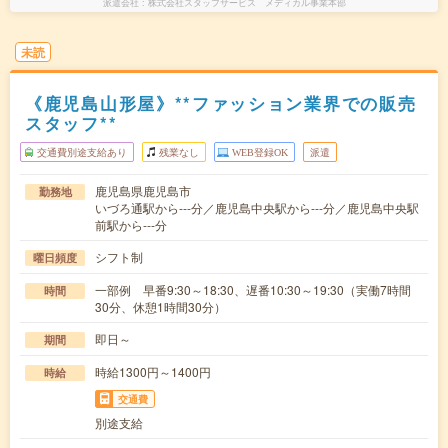
派遣会社
株式会社スタッフサービス メディカル事業本部
未読
《鹿児島山形屋》**ファッション業界での販売
スタッフ**
交通費別途支給あり
残業なし
WEB登録OK
派遣
鹿児島県鹿児島市
勤務地
いづろ通駅から---分／鹿児島中央駅から---分／鹿児島中央駅
前駅から---分
シフト制
曜日頻度
一部例 早番9:30～18:30、遅番10:30～19:30（実働7時間
時間
30分、休憩1時間30分）
即日～
期間
時給1300円～1400円
時給
交通費
別途支給