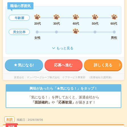
職場の雰囲気
年齢層
20代
30代
40代
50代
60代
男女比率
女性
男性
もっと見る
気になる!
応募へ進む
詳しく見る
派遣会社
マンパワーグループ株式会社 ケアサービス事業部 （医療福祉介護関連）
興味があったら「★気になる！」をタップ！
「気になる！」を押しておくと、派遣会社から
「面談確約」
や
「応募歓迎」
が届きます！
未読
掲載日
2026/08/06
NEW