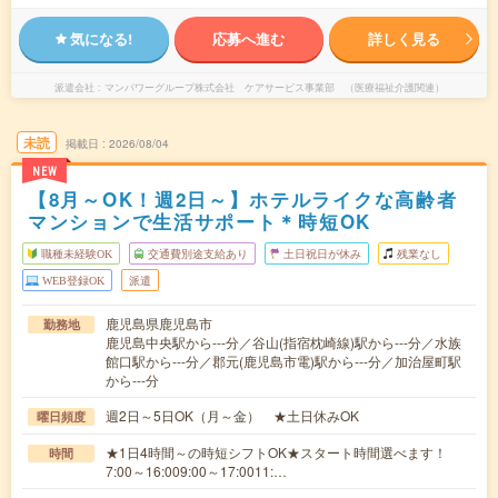
気になる!
応募へ進む
詳しく見る
派遣会社
マンパワーグループ株式会社 ケアサービス事業部 （医療福祉介護関連）
未読
掲載日
2026/08/04
NEW
【8月～OK！週2日～】ホテルライクな高齢者
マンションで生活サポート＊時短OK
職種未経験OK
交通費別途支給あり
土日祝日が休み
残業なし
WEB登録OK
派遣
鹿児島県鹿児島市
勤務地
鹿児島中央駅から---分／谷山(指宿枕崎線)駅から---分／水族
館口駅から---分／郡元(鹿児島市電)駅から---分／加治屋町駅
から---分
週2日～5日OK（月～金） ★土日休みOK
曜日頻度
★1日4時間～の時短シフトOK★スタート時間選べます！
時間
7:00～16:009:00～17:0011:…