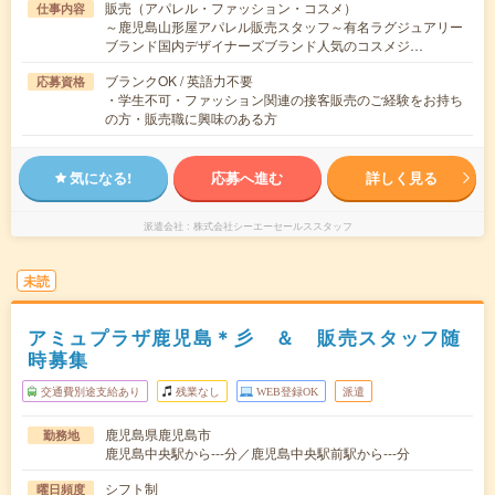
販売（アパレル・ファッション・コスメ）
仕事内容
～鹿児島山形屋アパレル販売スタッフ～有名ラグジュアリー
ブランド国内デザイナーズブランド人気のコスメジ…
ブランクOK / 英語力不要
応募資格
・学生不可・ファッション関連の接客販売のご経験をお持ち
の方・販売職に興味のある方
気になる!
応募へ進む
詳しく見る
派遣会社
株式会社シーエーセールススタッフ
未読
アミュプラザ鹿児島＊彡 ＆ 販売スタッフ随
時募集
交通費別途支給あり
残業なし
WEB登録OK
派遣
鹿児島県鹿児島市
勤務地
鹿児島中央駅から---分／鹿児島中央駅前駅から---分
シフト制
曜日頻度