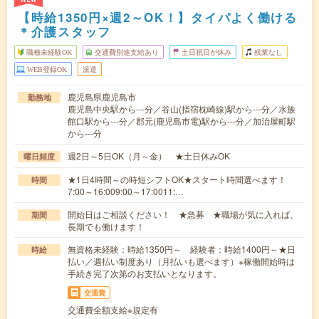
【時給1350円×週2～OK！】タイパよく働ける
＊介護スタッフ
職種未経験OK
交通費別途支給あり
土日祝日が休み
残業なし
WEB登録OK
派遣
鹿児島県鹿児島市
勤務地
鹿児島中央駅から---分／谷山(指宿枕崎線)駅から---分／水族
館口駅から---分／郡元(鹿児島市電)駅から---分／加治屋町駅
から---分
週2日～5日OK（月～金） ★土日休みOK
曜日頻度
★1日4時間～の時短シフトOK★スタート時間選べます！
時間
7:00～16:009:00～17:0011:…
開始日はご相談ください！ ★急募 ★職場が気に入れば、
期間
長期でも働けます！
無資格未経験：時給1350円～ 経験者：時給1400円～★日
時給
払い／週払い制度あり（月払いも選べます）※稼働開始時は
手続き完了次第のお支払いとなります。
交通費
交通費全額支給※規定有