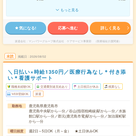
もっと見る
気になる!
応募へ進む
詳しく見る
派遣会社
マンパワーグループ株式会社 ケアサービス事業部 （医療福祉介護関連）
未読
掲載日
2026/08/02
＼日払い×時給1350円／医療行為なし＊付き添
い＊看護サポート
職種未経験OK
交通費別途支給あり
土日祝日が休み
残業なし
WEB登録OK
派遣
鹿児島県鹿児島市
勤務地
鹿児島中央駅から---分／谷山(指宿枕崎線)駅から---分／水族
館口駅から---分／郡元(鹿児島市電)駅から---分／加治屋町駅
から---分
週2日～5日OK（月～金） ★土日休みOK
曜日頻度