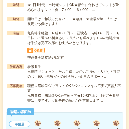
★1日4時間～の時短シフトOK★都合に合わせてシフトが決
時間
められますシフト例：7：00～16：009：…
開始日はご相談ください！ ★急募 ★職場が気に入れば、
期間
長期でも働けます！
無資格未経験：時給1350円～ 経験者：時給1400円～ ★
時給
日払い／週払い制度あり（月払いも選べます）※稼働開始時
は手続き完了次第のお支払いとなります。
交通費
交通費全額支給※規定有
看護助手
仕事内容
≪病院でちょっとしたお手伝い≫〇お手洗い・入浴など生活
のお手伝い○診察室への付き添い○食事のサポート…
職種未経験OK / ブランクOK / パソコンスキル不要 / 英語力不
応募資格
要
≪無資格・未経験OK≫年齢不問★10名以上採用予定★履歴
書は不要です。▽応募後の流れ1)翌営業日まで…
職場の雰囲気
年齢層