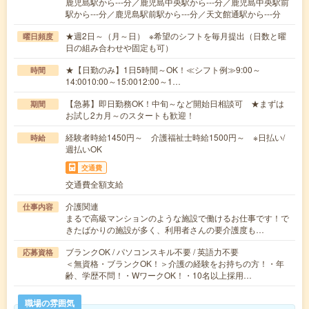
鹿児島駅から---分／鹿児島中央駅から---分／鹿児島中央駅前
駅から---分／鹿児島駅前駅から---分／天文館通駅から---分
★週2日～（月～日） ※希望のシフトを毎月提出（日数と曜
曜日頻度
日の組み合わせや固定も可）
★【日勤のみ】1日5時間～OK！≪シフト例≫9:00～
時間
14:0010:00～15:0012:00～1…
【急募】即日勤務OK！中旬～など開始日相談可 ★まずは
期間
お試し2カ月～のスタートも歓迎！
経験者時給1450円～ 介護福祉士時給1500円～ ※日払い/
時給
週払いOK
交通費
交通費全額支給
介護関連
仕事内容
まるで高級マンションのような施設で働けるお仕事です！で
きたばかりの施設が多く、利用者さんの要介護度も…
ブランクOK / パソコンスキル不要 / 英語力不要
応募資格
＜無資格・ブランクOK！＞介護の経験をお持ちの方！・年
齢、学歴不問！・WワークOK！・10名以上採用…
職場の雰囲気