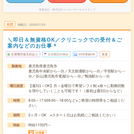
派遣会社
株式会社シーエーセールススタッフ
未読
掲載日
2026/07/23
＼即日＆無資格OK／クリニックでの受付＆ご
案内などのお仕事＊
交通費別途支給あり
土日祝日が休み
WEB登録OK
派遣
鹿児島県鹿児島市
勤務地
鹿児島中央駅から---分／天文館通駅から---分／宇宿駅から---
分／谷山(鹿児島市電)駅から---分／鴨池駅から---分
【週3日～OK】月～金曜日で希望シフト制 ※徐々に勤務回数
曜日頻度
を増やしていくことも可能です！（最初は週3日からなど）
8:00～17:009:00～18:00など※ご希望の時間帯をご相談くだ
時間
さい。
2ヶ月～OK ※スタート日はお気軽にご相談ください！
期間
時給1100円～
時給
交通費