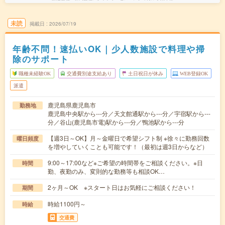
未読
掲載日
2026/07/19
年齢不問！速払いOK｜少人数施設で料理や掃
除のサポート
職種未経験OK
交通費別途支給あり
土日祝日が休み
WEB登録OK
派遣
鹿児島県鹿児島市
勤務地
鹿児島中央駅から---分／天文館通駅から---分／宇宿駅から---
分／谷山(鹿児島市電)駅から---分／鴨池駅から---分
【週3日～OK】月～金曜日で希望シフト制 ※徐々に勤務回数
曜日頻度
を増やしていくことも可能です！（最初は週3日からなど）
9:00～17:00など※ご希望の時間帯をご相談ください。※日
時間
勤、夜勤のみ、変則的な勤務等も相談OK…
2ヶ月～OK ※スタート日はお気軽にご相談ください！
期間
時給1100円～
時給
交通費