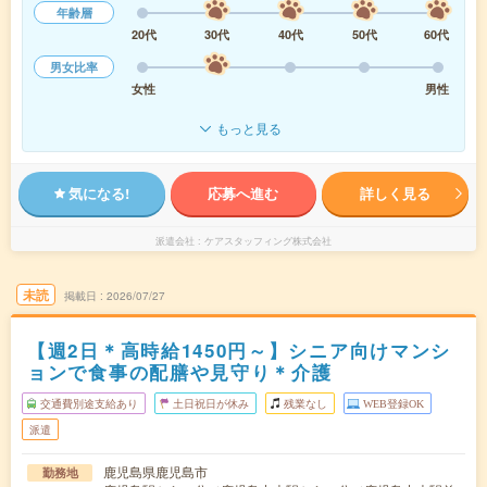
年齢層
20代
30代
40代
50代
60代
男女比率
女性
男性
もっと見る
気になる!
応募へ進む
詳しく見る
派遣会社
ケアスタッフィング株式会社
未読
掲載日
2026/07/27
【週2日＊高時給1450円～】シニア向けマンシ
ョンで食事の配膳や見守り＊介護
交通費別途支給あり
土日祝日が休み
残業なし
WEB登録OK
派遣
鹿児島県鹿児島市
勤務地