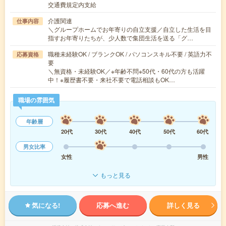
交通費規定内支給
介護関連
仕事内容
＼グループホームでお年寄りの自立支援／自立した生活を目
指すお年寄りたちが、少人数で集団生活を送る「グ…
職種未経験OK / ブランクOK / パソコンスキル不要 / 英語力不
応募資格
要
＼無資格・未経験OK／※年齢不問※50代・60代の方も活躍
中！※履歴書不要・来社不要で電話相談もOK…
職場の雰囲気
年齢層
20代
30代
40代
50代
60代
男女比率
女性
男性
もっと見る
気になる!
応募へ進む
詳しく見る