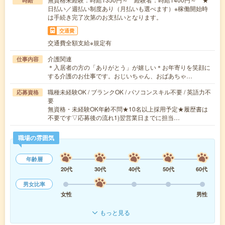
時給
日払い／週払い制度あり（月払いも選べます）※稼働開始時
は手続き完了次第のお支払いとなります。
交通費
交通費全額支給※規定有
介護関連
仕事内容
＊入居者の方の「ありがとう」が嬉しい＊お年寄りを笑顔に
する介護のお仕事です。おじいちゃん、おばあちゃ…
職種未経験OK / ブランクOK / パソコンスキル不要 / 英語力不
応募資格
要
無資格・未経験OK年齢不問★10名以上採用予定★履歴書は
不要です▽応募後の流れ1)翌営業日までに担当…
職場の雰囲気
年齢層
20代
30代
40代
50代
60代
男女比率
女性
男性
もっと見る