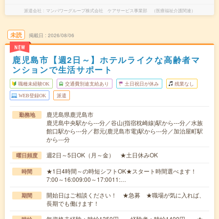
派遣会社
マンパワーグループ株式会社 ケアサービス事業部 （医療福祉介護関連）
未読
掲載日
2026/08/06
NEW
鹿児島市【週2日～】ホテルライクな高齢者マ
ンションで生活サポート
職種未経験OK
交通費別途支給あり
土日祝日が休み
残業なし
WEB登録OK
派遣
鹿児島県鹿児島市
勤務地
鹿児島中央駅から---分／谷山(指宿枕崎線)駅から---分／水族
館口駅から---分／郡元(鹿児島市電)駅から---分／加治屋町駅
から---分
週2日～5日OK（月～金） ★土日休みOK
曜日頻度
★1日4時間～の時短シフトOK★スタート時間選べます！
時間
7:00～16:009:00～17:0011:…
開始日はご相談ください！ ★急募 ★職場が気に入れば、
期間
長期でも働けます！
無資格未経験：時給1350円～ 経験者：時給1400円～ ★