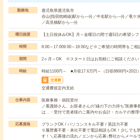
勤務地
鹿児島県鹿児島市
谷山(指宿枕崎線)駅から---分／中名駅から---分／竜ケ水
／高見橋駅から---分
曜日頻度
【土日祝休みOK】月～金曜日の間で週5日の希望シフ
時間
8:00～17:009:00～18:00など※ご希望の時間帯を
期間
2ヶ月～OK ※スタート日はお気軽にご相談ください
時給
時給1100円～ ■月収17.6万円～（日収8800円×20日
交通費
交通費規定内支給
仕事内容
医療事務・病院受付
／看護師さん、お医者さんの“縁の下の力持ち”医療事
は…・受付で患者様のご案内やお会計・カルテの整理
応募資格
ブランクOK / パソコンスキル不要 / 英語力不要
※履歴書不要・来社不要で電話相談もOK！少しでも
す！＼応募後の流れ／エンから応募↓弊社からメール