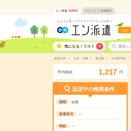
エン派遣
7355
件
エンバイト
12362
件
ちょうど良いワークライフバランスが叶う
九州・
気になる！リスト
0
保存し
派遣TOP
九州・沖縄
鹿児島
中名駅周辺
,
1
2
1
7
平均時給:
円
設定中の検索条件
期間
短期
派遣形式
---
時給
---