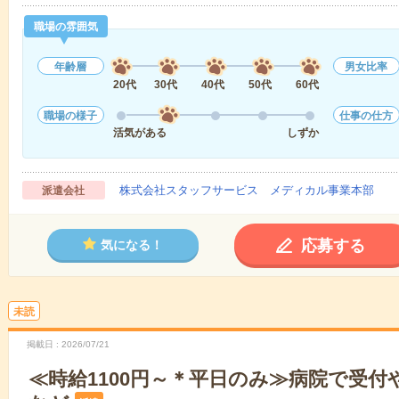
職場の雰囲気
年齢層
男女比率
20代
30代
40代
50代
60代
職場の様子
仕事の仕方
活気がある
しずか
株式会社スタッフサービス メディカル事業本部
派遣会社
応募する
気になる！
未読
掲載日
2026/07/21
≪時給1100円～＊平日のみ≫病院で受付