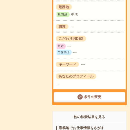
勤務地
中名
駅/路線
職種
---
こだわりINDEX
---
絶対
---
できれば
キーワード
---
あなたのプロフィール
---
条件の変更
他の検索結果を見る
勤務地でお仕事情報をさがす