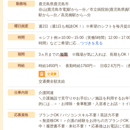
勤務地
鹿児島県鹿児島市
谷山(鹿児島市電)駅から---分／市立病院前(鹿児島県)駅
駅から---分／高見橋駅から---分
曜日頻度
週2日（週1日も相談OK！）※希望のシフトを毎月提
時間
≪シフト例≫10:00～15:00（実働5時間）12:00～17:0
時間）などご希望に応…
つづきを見る
期間
3ヵ月までの
短期
※職場が気に入れば、長期もOK！
時給
時給1450円～ 夜勤時給1760円～ 日収2.6万円～（夜
交通費
交通費全額支給
仕事内容
介護関連
＼介護施設で見守りやお手伝い／施設を利用するお年
的には…＞・お掃除・食事配膳・入居者とお話・トイ
応募資格
ブランクOK / パソコンスキル不要 / 英語力不要
＜無資格OK！＞介護の経験をお持ちの方ブランクOK
中！履歴書不要・来社不要！＊応募後はお電話にて面