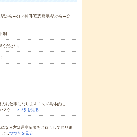
駅から---分／神田(鹿児島県)駅から---分
ト制
ご相談ください。
！
）
務のお仕事になります！＼▽具体的に
やスケ…
つづきを見る
気になる方は是非応募をお待ちしておりま
でご…
つづきを見る