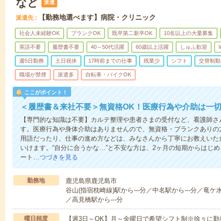
など
派遣
【勤務地選べます】病院・クリニック
派遣先
社会人未経験OK
ブランクOK
既卒第二新卒OK
10名以上の大量募集
英語不要
履歴書不要
40～50代活躍
60歳以上活躍
しゅふ歓迎
週5日勤務
土日祝休
17時前までの仕事
残業少
シフト
交替制勤
職場が禁煙
派遣多
自転車・バイクOK
ここがポイント！
＜履歴書＆来社不要＞無資格OK！医療行為や介助は一切
【専門的な知識は不要】カルテ整理や患者さまの受付など、看護師さ
す。医療行為や身体介助はありませんので、無資格・ブランクありの
用語だったり、仕事の進め方などは、みなさんから丁寧にお教えいた
いけます。“自分に合うかな…”と不安な方は、2ヶ月の短期からはじ
ート…
つづきを見る
勤務地
鹿児島県鹿児島市
谷山(指宿枕崎線)駅から---分／中名駅から---分／竜ケ水
／高見橋駅から---分
曜日頻度
【週3日～OK】月～金曜日で希望シフト制※徐々に