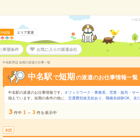
ヘル
沖縄版
エリア変更
た希望条件
お気に入りの派遣会社
中名駅周辺 短期の派遣の仕事一覧
中名駅
短期
で
の派遣のお仕事情報一覧
中名駅の派遣のお仕事情報です。
オフィスワーク・事務系
、
営業・販売・サー
揃えています。短期の条件の他に、
交通費別途支給あり
、
職種未経験OK
、
友
3
1
3
件中
～
件を表示中
未読