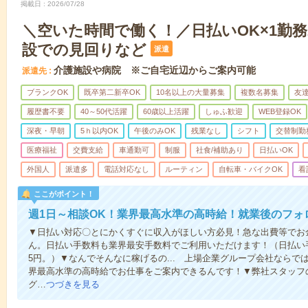
掲載日
2026/07/28
＼空いた時間で働く！／日払いOK×1勤務
設での見回りなど
派遣
介護施設や病院 ※ご自宅近辺からご案内可能
派遣先
ブランクOK
既卒第二新卒OK
10名以上の大量募集
複数名募集
友達
履歴書不要
40～50代活躍
60歳以上活躍
しゅふ歓迎
WEB登録OK
深夜・早朝
5ｈ以内OK
午後のみOK
残業なし
シフト
交替制勤
医療福祉
交費支給
車通勤可
制服
社食/補助あり
日払いOK
外国人
派遣多
電話対応なし
ルーティン
自転車・バイクOK
看
ここがポイント！
週1日～相談OK！業界最高水準の高時給！就業後のフォ
▼日払い対応〇とにかくすぐに収入がほしい方必見！急な出費等でお
ん。日払い手数料も業界最安手数料でご利用いただけます！（日払い手
5円。）▼なんでそんなに稼げるの... 上場企業グループ会社なら
界最高水準の高時給でお仕事をご案内できるんです！▼弊社スタッフ
グ…
つづきを見る