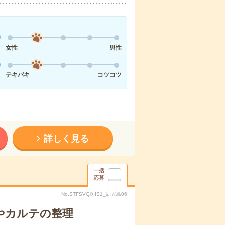
女性
男性
テキパキ
コツコツ
詳しく見る
一括
応募
No.STFSVQ医IS1_鹿児島06
やカルテの整理