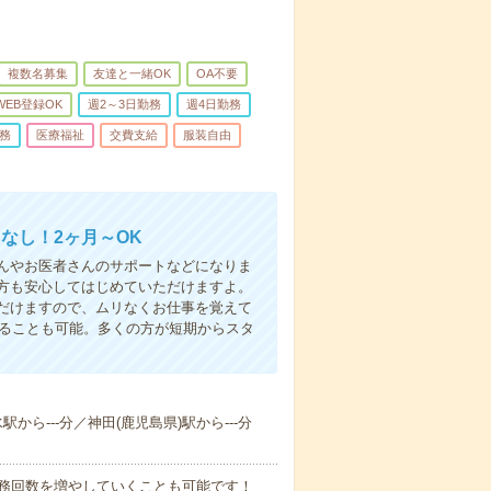
複数名募集
友達と一緒OK
OA不要
WEB登録OK
週2～3日勤務
週4日勤務
務
医療福祉
交費支給
服装自由
なし！2ヶ月～OK
んやお医者さんのサポートなどになりま
方も安心してはじめていただけますよ。
だけますので、ムリなくお仕事を覚えて
めることも可能。多くの方が短期からスタ
駅から---分／神田(鹿児島県)駅から---分
勤務回数を増やしていくことも可能です！