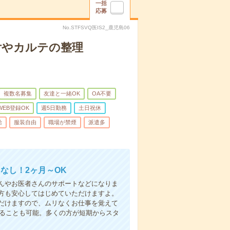
一括
応募
No.STFSVQ医IS2_鹿児島06
付やカルテの整理
複数名募集
友達と一緒OK
OA不要
WEB登録OK
週5日勤務
土日祝休
給
服装自由
職場が禁煙
派遣多
なし！2ヶ月～OK
んやお医者さんのサポートなどになりま
方も安心してはじめていただけますよ。
だけますので、ムリなくお仕事を覚えて
めることも可能。多くの方が短期からスタ