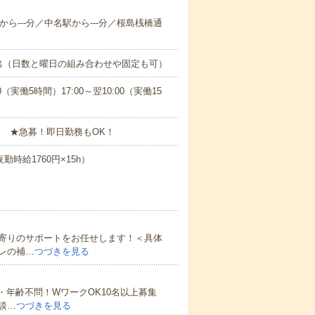
から---分／中名駅から---分／桜島桟橋通
出（日数と曜日の組み合わせや固定も可）
0（実働5時間）17:00～翌10:00（実働15
 ★急募！即日勤務もOK！
勤時給1760円×15h）
寄りのサポートをお任せします！＜具体
レの補…
つづきを見る
・年齢不問！WワークOK10名以上募集
談…
つづきを見る