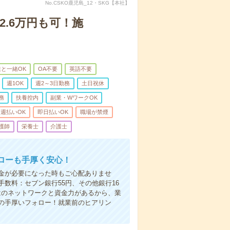
No.CSKO鹿児島_12・SKG【本社】
2.6万円も可！施
と一緒OK
OA不要
英語不要
週1OK
週2～3日勤務
土日祝休
務
扶養控内
副業・WワークOK
週払いOK
即日払いOK
職場が禁煙
護師
栄養士
介護士
ローも手厚く安心！
金が必要になった時もご心配ありませ
数料：セブン銀行55円、その他銀行16
ではのネットワークと資金力があるから、業
の手厚いフォロー！就業前のヒアリン