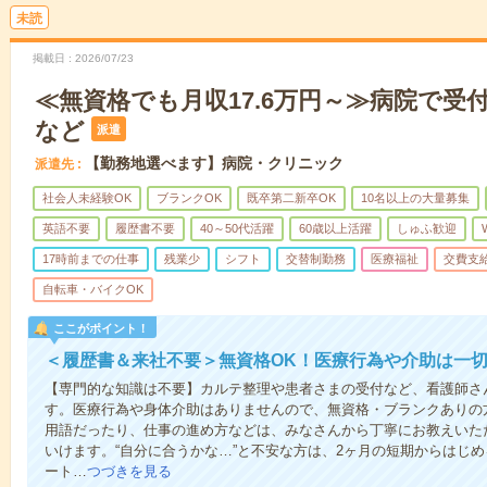
未読
掲載日
2026/07/23
≪無資格でも月収17.6万円～≫病院で受
など
派遣
【勤務地選べます】病院・クリニック
派遣先
社会人未経験OK
ブランクOK
既卒第二新卒OK
10名以上の大量募集
英語不要
履歴書不要
40～50代活躍
60歳以上活躍
しゅふ歓迎
17時前までの仕事
残業少
シフト
交替制勤務
医療福祉
交費支
自転車・バイクOK
ここがポイント！
＜履歴書＆来社不要＞無資格OK！医療行為や介助は一切
【専門的な知識は不要】カルテ整理や患者さまの受付など、看護師さ
す。医療行為や身体介助はありませんので、無資格・ブランクありの
用語だったり、仕事の進め方などは、みなさんから丁寧にお教えいた
いけます。“自分に合うかな…”と不安な方は、2ヶ月の短期からはじ
ート…
つづきを見る