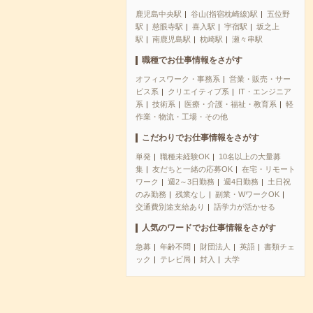
鹿児島中央駅
谷山(指宿枕崎線)駅
五位野
駅
慈眼寺駅
喜入駅
宇宿駅
坂之上
駅
南鹿児島駅
枕崎駅
瀬々串駅
職種でお仕事情報をさがす
オフィスワーク・事務系
営業・販売・サー
ビス系
クリエイティブ系
IT・エンジニア
系
技術系
医療・介護・福祉・教育系
軽
作業・物流・工場・その他
こだわりでお仕事情報をさがす
単発
職種未経験OK
10名以上の大量募
集
友だちと一緒の応募OK
在宅・リモート
ワーク
週2～3日勤務
週4日勤務
土日祝
のみ勤務
残業なし
副業・WワークOK
交通費別途支給あり
語学力が活かせる
人気のワードでお仕事情報をさがす
急募
年齢不問
財団法人
英語
書類チェ
ック
テレビ局
封入
大学