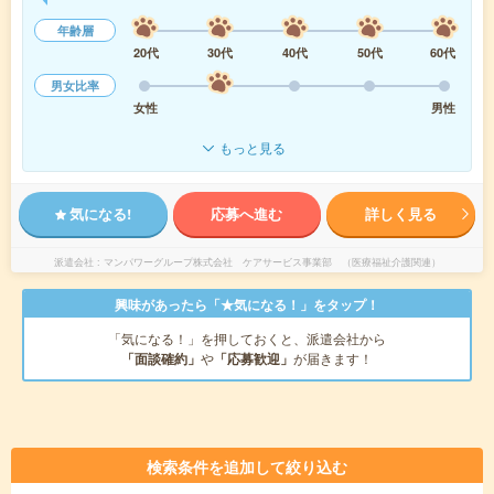
年齢層
20代
30代
40代
50代
60代
男女比率
女性
男性
もっと見る
気になる!
応募へ進む
詳しく見る
派遣会社
マンパワーグループ株式会社 ケアサービス事業部 （医療福祉介護関連）
興味があったら「★気になる！」をタップ！
「気になる！」を押しておくと、派遣会社から
「面談確約」
や
「応募歓迎」
が届きます！
検索条件を追加して絞り込む