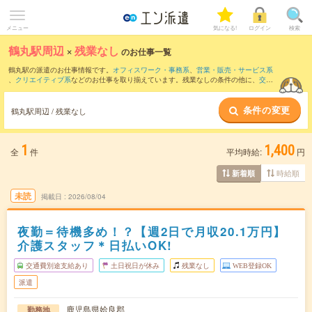
メニュー
気になる!
ログイン
検索
鶴丸駅周辺
×
残業なし
のお仕事一覧
鶴丸駅の派遣のお仕事情報です。
オフィスワーク・事務系
、
営業・販売・サービス系
、
クリエイティブ系
などのお仕事を取り揃えています。残業なしの条件の他に、
交通
費別途支給あり
、
職種未経験OK
、
友だちと一緒の応募OK
などのこだわり条件も取り
揃えています。
条件の変更
鶴丸駅周辺 / 残業なし
1
1,400
全
件
平均時給:
円
時給順
新着順
未読
掲載日
2026/08/04
夜勤＝待機多め！？【週2日で月収20.1万円】
介護スタッフ＊日払いOK!
交通費別途支給あり
土日祝日が休み
残業なし
WEB登録OK
派遣
鹿児島県姶良郡
勤務地