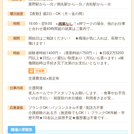
栗野駅から---分／鶴丸駅から---分／吉松駅から---分
【夜勤】週2日～OK（月～金の間）
曜日頻度
16:00～翌9:00 ※
！※Wワークの場合、他のお仕事
残業なし
時間
と合わせ週40時間超の就業はご案内で…
開始日はご相談ください！ ★職場が気に入れば、長期でも
期間
働けます！
経験者時給1400円～（夜勤時給1750円～）★日収2万5200
時給
円以上★日払い／週払い制度あり（月払いも選べます）※稼
働開始時は手続き完了次第のお支払いとなります。
交通費
交通費支給※規定有
介護関連
仕事内容
老人ホームでケアスタッフをお願いします。・食事やお手洗
いのお手伝い・就寝前の水分補給・利用者さまが安…
ブランクOK / パソコンスキル不要 / 英語力不要
応募資格
介護経験のある方（無資格でもOK！）ブランクOK年齢・学
歴不問★10名以上採用予定★履歴書は不要です…
職場の雰囲気