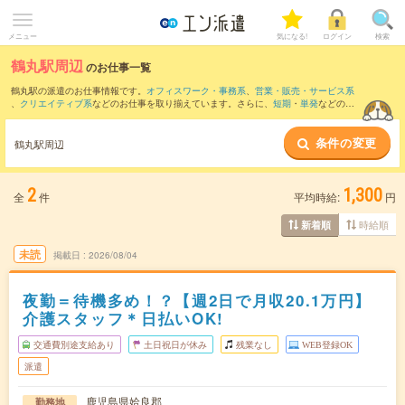
メニュー
気になる!
ログイン
検索
鶴丸駅周辺
のお仕事一覧
鶴丸駅の派遣のお仕事情報です。
オフィスワーク・事務系
、
営業・販売・サービス系
、
クリエイティブ系
などのお仕事を取り揃えています。さらに、
短期
・
単発
などの期
間や、
職種未経験OK
などのこだわり条件で絞り込んでいただけます。
条件の変更
また、
大隅横川駅
・
えびの駅
・
栗野駅
・
えびの飯野駅
・
えびの上江駅
など近隣駅のお
鶴丸駅周辺
仕事もご確認いただけます。
2
1,300
全
件
平均時給:
円
時給順
新着順
未読
掲載日
2026/08/04
夜勤＝待機多め！？【週2日で月収20.1万円】
介護スタッフ＊日払いOK!
交通費別途支給あり
土日祝日が休み
残業なし
WEB登録OK
派遣
鹿児島県姶良郡
勤務地