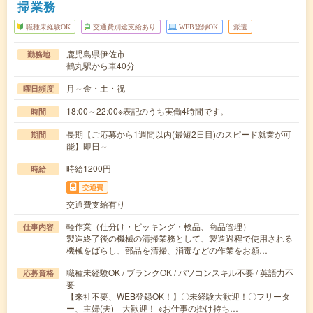
掃業務
職種未経験OK
交通費別途支給あり
WEB登録OK
派遣
鹿児島県伊佐市
勤務地
鶴丸駅から車40分
月～金・土・祝
曜日頻度
18:00～22:00※表記のうち実働4時間です。
時間
長期【ご応募から1週間以内(最短2日目)のスピード就業が可
期間
能】即日～
時給1200円
時給
交通費
交通費支給有り
軽作業（仕分け・ピッキング・検品、商品管理）
仕事内容
製造終了後の機械の清掃業務として、製造過程で使用される
機械をばらし、部品を清掃、消毒などの作業をお願…
職種未経験OK / ブランクOK / パソコンスキル不要 / 英語力不
応募資格
要
【来社不要、WEB登録OK！】〇未経験大歓迎！〇フリータ
ー、主婦(夫) 大歓迎！ ※お仕事の掛け持ち…