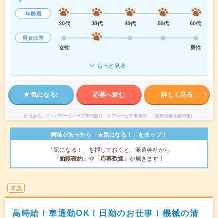
年齢層
20代
30代
40代
50代
60代
男女比率
女性
男性
もっと見る
気になる!
応募へ進む
詳しく見る
派遣会社
マンパワーグループ株式会社 ケアサービス事業部 （医療福祉介護関連）
興味があったら「★気になる！」をタップ！
「気になる！」を押しておくと、派遣会社から
「面談確約」
や
「応募歓迎」
が届きます！
未読
高時給！車通勤OK！日勤のお仕事！機械の清