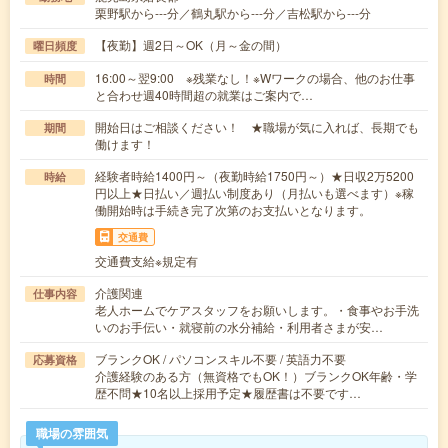
栗野駅から---分／鶴丸駅から---分／吉松駅から---分
【夜勤】週2日～OK（月～金の間）
曜日頻度
16:00～翌9:00 ※残業なし！※Wワークの場合、他のお仕事
時間
と合わせ週40時間超の就業はご案内で…
開始日はご相談ください！ ★職場が気に入れば、長期でも
期間
働けます！
経験者時給1400円～（夜勤時給1750円～）★日収2万5200
時給
円以上★日払い／週払い制度あり（月払いも選べます）※稼
働開始時は手続き完了次第のお支払いとなります。
交通費
交通費支給※規定有
介護関連
仕事内容
老人ホームでケアスタッフをお願いします。・食事やお手洗
いのお手伝い・就寝前の水分補給・利用者さまが安…
ブランクOK / パソコンスキル不要 / 英語力不要
応募資格
介護経験のある方（無資格でもOK！）ブランクOK年齢・学
歴不問★10名以上採用予定★履歴書は不要です…
職場の雰囲気