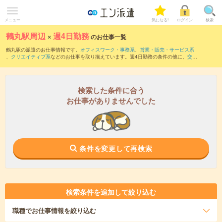
メニュー
気になる!
ログイン
検索
鶴丸駅周辺
×
週4日勤務
のお仕事一覧
鶴丸駅の派遣のお仕事情報です。
オフィスワーク・事務系
、
営業・販売・サービス系
、
クリエイティブ系
などのお仕事を取り揃えています。週4日勤務の条件の他に、
交通
費別途支給あり
、
職種未経験OK
、
友だちと一緒の応募OK
などのこだわり条件も取り
揃えています。
検索した条件に合う
お仕事がありませんでした
条件を変更して再検索
検索条件を追加して絞り込む
職種
でお仕事情報を絞り込む