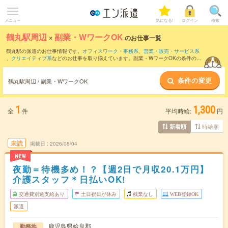
メニュー
気になる!
ログイン
検索
鶴丸駅周辺
×
副業・WワークOK
のお仕事一覧
鶴丸駅の派遣のお仕事情報です。
オフィスワーク・事務系
、
営業・販売・サービス系
、
クリエイティブ系
などのお仕事を取り揃えています。副業・WワークOKの条件の他
に、
交通費別途支給あり
、
職種未経験OK
、
友だちと一緒の応募OK
などのこだわり条
件も取り揃えています。
条件の変更
鶴丸駅周辺 / 副業・WワークOK
1
1,300
全
件
平均時給:
円
時給順
新着順
未読
掲載日
2026/08/04
NEW
夜勤＝待機多め！？【週2日で月収20.1万円】
介護スタッフ＊日払いOK!
交通費別途支給あり
土日祝日が休み
残業なし
WEB登録OK
派遣
鹿児島県姶良郡
勤務地