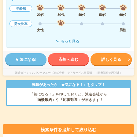
年齢層
20代
30代
40代
50代
60代
男女比率
女性
男性
もっと見る
気になる!
応募へ進む
詳しく見る
派遣会社
マンパワーグループ株式会社 ケアサービス事業部 （医療福祉介護関連）
興味があったら「★気になる！」をタップ！
「気になる！」を押しておくと、派遣会社から
「面談確約」
や
「応募歓迎」
が届きます！
検索条件を追加して絞り込む