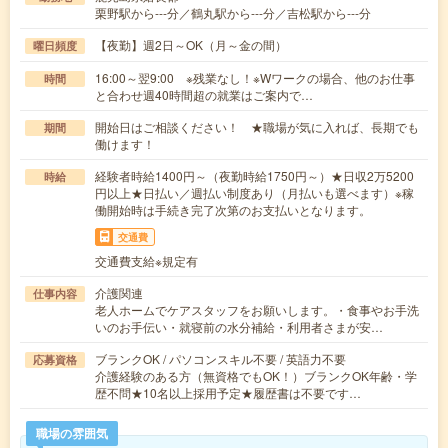
栗野駅から---分／鶴丸駅から---分／吉松駅から---分
【夜勤】週2日～OK（月～金の間）
曜日頻度
16:00～翌9:00 ※残業なし！※Wワークの場合、他のお仕事
時間
と合わせ週40時間超の就業はご案内で…
開始日はご相談ください！ ★職場が気に入れば、長期でも
期間
働けます！
経験者時給1400円～（夜勤時給1750円～）★日収2万5200
時給
円以上★日払い／週払い制度あり（月払いも選べます）※稼
働開始時は手続き完了次第のお支払いとなります。
交通費
交通費支給※規定有
介護関連
仕事内容
老人ホームでケアスタッフをお願いします。・食事やお手洗
いのお手伝い・就寝前の水分補給・利用者さまが安…
ブランクOK / パソコンスキル不要 / 英語力不要
応募資格
介護経験のある方（無資格でもOK！）ブランクOK年齢・学
歴不問★10名以上採用予定★履歴書は不要です…
職場の雰囲気