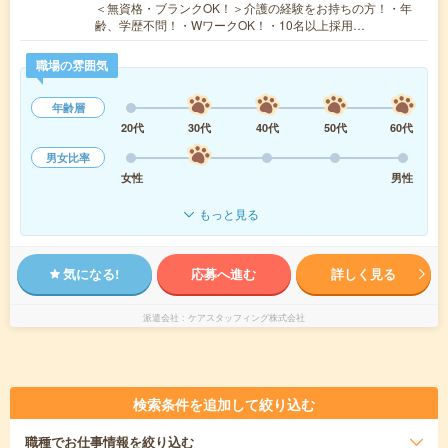
＜無資格・ブランクOK！＞介護の経験をお持ちの方！・年
齢、学歴不問！・WワークOK！・10名以上採用…
職場の雰囲気
年齢層
20代
30代
40代
50代
60代
男女比率
女性
男性
もっと見る
気になる!
応募へ進む
詳しく見る
派遣会社
ケアスタッフィング株式会社
検索条件を追加して絞り込む
職種
でお仕事情報を絞り込む