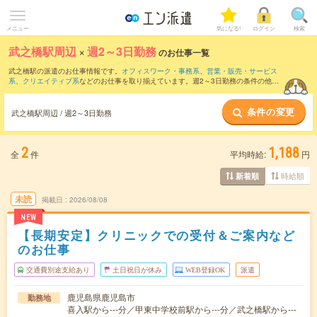
メニュー
気になる!
ログイン
検索
武之橋駅周辺
×
週2～3日勤務
のお仕事一覧
武之橋駅の派遣のお仕事情報です。
オフィスワーク・事務系
、
営業・販売・サービス
系
、
クリエイティブ系
などのお仕事を取り揃えています。週2～3日勤務の条件の他
に、
交通費別途支給あり
、
職種未経験OK
、
友だちと一緒の応募OK
などのこだわり条
件も取り揃えています。
条件の変更
武之橋駅周辺 / 週2～3日勤務
2
1,188
全
件
平均時給:
円
時給順
新着順
未読
掲載日
2026/08/08
NEW
【長期安定】クリニックでの受付＆ご案内など
のお仕事
交通費別途支給あり
土日祝日が休み
WEB登録OK
派遣
鹿児島県鹿児島市
勤務地
喜入駅から---分／甲東中学校前駅から---分／武之橋駅から---