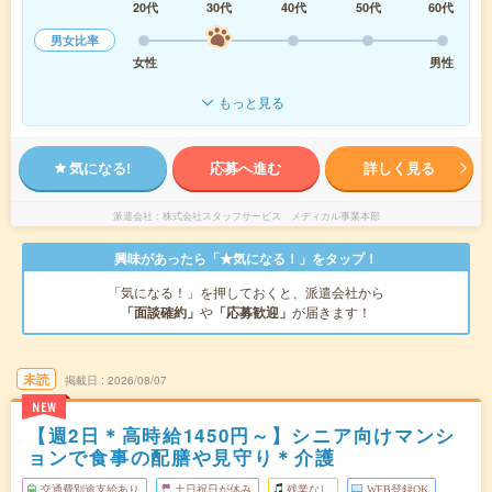
20代
30代
40代
50代
60代
男女比率
女性
男性
もっと見る
気になる!
応募へ進む
詳しく見る
派遣会社
株式会社スタッフサービス メディカル事業本部
興味があったら「★気になる！」をタップ！
「気になる！」を押しておくと、派遣会社から
「面談確約」
や
「応募歓迎」
が届きます！
未読
掲載日
2026/08/07
NEW
【週2日＊高時給1450円～】シニア向けマンシ
ョンで食事の配膳や見守り＊介護
交通費別途支給あり
土日祝日が休み
残業なし
WEB登録OK