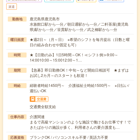
派遣
鹿児島県鹿児島市
勤務地
水族館口駅から---分／朝日通駅から---分／二軒茶屋(鹿児島
県)駅から---分／笹貫駅から---分／武之橋駅から---分
★週2日～（月～日） ※希望のシフトを毎月提出（日数と曜
曜日頻度
日の組み合わせや固定も可）
★【日勤のみ】1日5時間～OK！≪シフト例≫9:00～
時間
14:0010:00～15:0012:00～1…
【急募】即日勤務OK！中旬～など開始日相談可 ★まずは
期間
お試し2カ月～のスタートも歓迎！
経験者時給1450円～ 介護福祉士時給1500円～ ※日払い/
時給
週払いOK
交通費
交通費全額支給
介護関連
仕事内容
まるで高級マンションのような施設で働けるお仕事です！で
きたばかりの施設が多く、利用者さんの要介護度も…
ブランクOK / パソコンスキル不要 / 英語力不要
応募資格