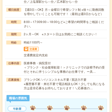
分／上塩屋駅から---分／広木駅から---分
【週3日～OK】月～金曜日で希望シフト制 ※徐々に勤務回数
曜日頻度
を増やしていくことも可能です！（最初は週3日からなど）
8:00～17:009:00～18:00など※ご希望の時間帯をご相談くだ
時間
さい。
2ヶ月～OK ※スタート日はお気軽にご相談ください！
期間
時給1100円～
時給
交通費
交通費規定内支給
医療事務・病院受付
仕事内容
＜ブランク・社会復帰歓迎！＞クリニックでの診察予約の受
付とそれに伴うシンプルな事務のお仕事です。ー具…
ブランクOK / パソコンスキル不要 / 英語力不要
応募資格
※履歴書不要・来社不要で電話相談もOK！少しでも気になる
方は是非応募をお待ちしております！＼応募後の…
職場の雰囲気
年齢層