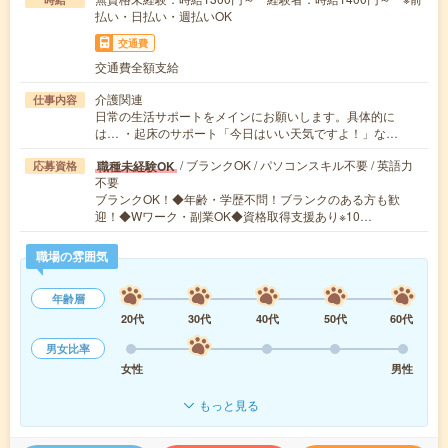
払い・日払い・週払いOK
交通費
交通費全額支給
介護関連
仕事内容
日常の生活サポートをメインにお願いします。具体的に
は… ・起床のサポート「今日はいい天気ですよ！」な…
/ ブランクOK / パソコンスキル不要 / 英語力
職種未経験OK
応募資格
不要
ブランクOK！◆年齢・学歴不問！ブランクのある方も歓
迎！◆Wワーク・副業OK◆資格取得支援あり※10…
職場の雰囲気
年齢層
20代
30代
40代
50代
60代
男女比率
女性
男性
もっと見る