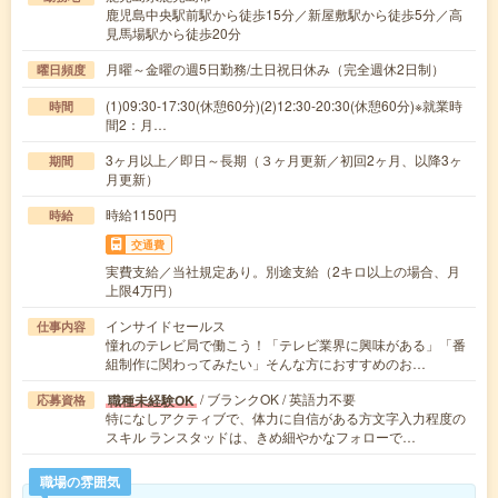
鹿児島中央駅前駅から徒歩15分／新屋敷駅から徒歩5分／高
見馬場駅から徒歩20分
月曜～金曜の週5日勤務/土日祝日休み（完全週休2日制）
曜日頻度
(1)09:30-17:30(休憩60分)(2)12:30-20:30(休憩60分)※就業時
時間
間2：月…
3ヶ月以上／即日～長期（３ヶ月更新／初回2ヶ月、以降3ヶ
期間
月更新）
時給1150円
時給
交通費
実費支給／当社規定あり。別途支給（2キロ以上の場合、月
上限4万円）
インサイドセールス
仕事内容
憧れのテレビ局で働こう！「テレビ業界に興味がある」「番
組制作に関わってみたい」そんな方におすすめのお…
/ ブランクOK / 英語力不要
職種未経験OK
応募資格
特になしアクティブで、体力に自信がある方文字入力程度の
スキル ランスタッドは、きめ細やかなフォローで…
職場の雰囲気