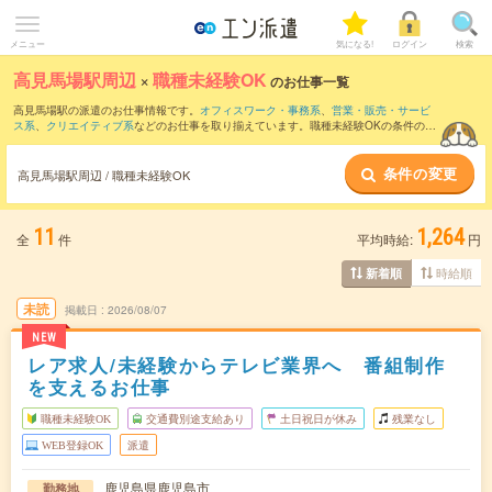
メニュー
気になる!
ログイン
検索
高見馬場駅周辺
×
職種未経験OK
のお仕事一覧
高見馬場駅の派遣のお仕事情報です。
オフィスワーク・事務系
、
営業・販売・サービ
ス系
、
クリエイティブ系
などのお仕事を取り揃えています。職種未経験OKの条件の他
に、
交通費別途支給あり
、
友だちと一緒の応募OK
、
週4日勤務
などのこだわり条件も
取り揃えています。
条件の変更
高見馬場駅周辺 / 職種未経験OK
11
1,264
全
件
平均時給:
円
時給順
新着順
未読
掲載日
2026/08/07
NEW
レア求人/未経験からテレビ業界へ 番組制作
を支えるお仕事
職種未経験OK
交通費別途支給あり
土日祝日が休み
残業なし
WEB登録OK
派遣
鹿児島県鹿児島市
勤務地