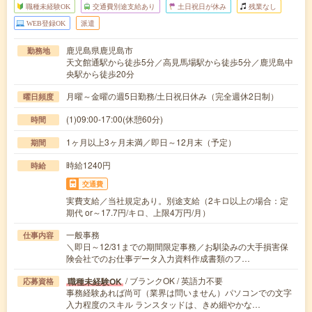
職種未経験OK
交通費別途支給あり
土日祝日が休み
残業なし
WEB登録OK
派遣
鹿児島県鹿児島市
勤務地
天文館通駅から徒歩5分／高見馬場駅から徒歩5分／鹿児島中
央駅から徒歩20分
月曜～金曜の週5日勤務/土日祝日休み（完全週休2日制）
曜日頻度
(1)09:00-17:00(休憩60分)
時間
1ヶ月以上3ヶ月未満／即日～12月末（予定）
期間
時給1240円
時給
交通費
実費支給／当社規定あり。別途支給（2キロ以上の場合：定
期代 or～17.7円/キロ、上限4万円/月）
一般事務
仕事内容
＼即日～12/31までの期間限定事務／お馴染みの大手損害保
険会社でのお仕事データ入力資料作成書類のフ…
/ ブランクOK / 英語力不要
職種未経験OK
応募資格
事務経験あれば尚可（業界は問いません）パソコンでの文字
入力程度のスキル ランスタッドは、きめ細やかな…