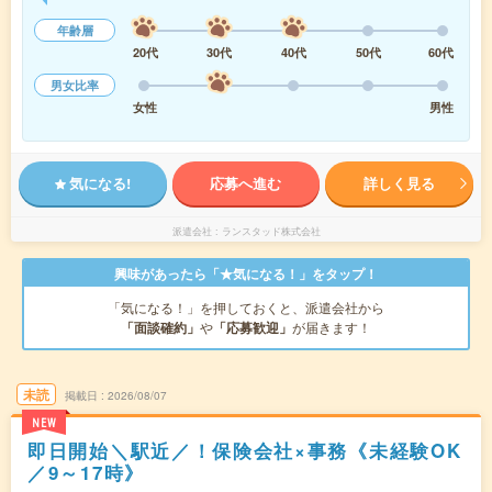
年齢層
20代
30代
40代
50代
60代
男女比率
女性
男性
気になる!
応募へ進む
詳しく見る
派遣会社
ランスタッド株式会社
興味があったら「★気になる！」をタップ！
「気になる！」を押しておくと、派遣会社から
「面談確約」
や
「応募歓迎」
が届きます！
未読
掲載日
2026/08/07
NEW
即日開始＼駅近／！保険会社×事務《未経験OK
／9～17時》