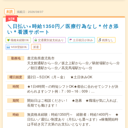
未読
掲載日
2026/08/07
NEW
＼日払い×時給1350円／医療行為なし＊付き添
い＊看護サポート
職種未経験OK
交通費別途支給あり
土日祝日が休み
残業なし
WEB登録OK
派遣
鹿児島県鹿児島市
勤務地
天文館通駅から---分／坂之上駅から---分／騎射場駅から---分
／朝日通駅から---分／高見馬場駅から---分
週2日～5日OK（月～金） ★土日休みOK
曜日頻度
★1日4時間～の時短シフトOK★都合に合わせてシフトが決
時間
められますシフト例：7：00～16：009：…
開始日はご相談ください！ ★急募 ★職場が気に入れば、
期間
長期でも働けます！
無資格未経験：時給1350円～ 経験者：時給1400円～ ★
時給
日払い／週払い制度あり（月払いも選べます）※稼働開始時
は手続き完了次第のお支払いとなります。