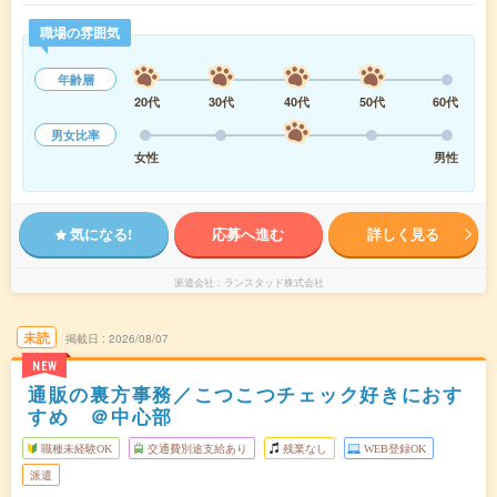
職場の雰囲気
年齢層
20代
30代
40代
50代
60代
男女比率
女性
男性
気になる!
応募へ進む
詳しく見る
派遣会社
ランスタッド株式会社
未読
掲載日
2026/08/07
NEW
通販の裏方事務／こつこつチェック好きにおす
すめ ＠中心部
職種未経験OK
交通費別途支給あり
残業なし
WEB登録OK
派遣