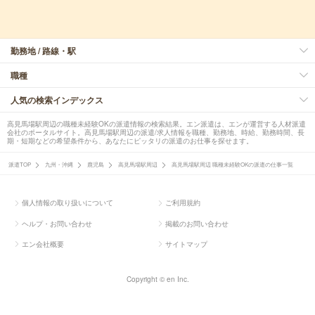
勤務地 / 路線・駅
職種
人気の検索インデックス
高見馬場駅周辺の職種未経験OKの派遣情報の検索結果。エン派遣は、エンが運営する人材派遣
会社のポータルサイト。高見馬場駅周辺の派遣/求人情報を職種、勤務地、時給、勤務時間、長
期・短期などの希望条件から、あなたにピッタリの派遣のお仕事を探せます。
派遣TOP
九州・沖縄
鹿児島
高見馬場駅周辺
高見馬場駅周辺 職種未経験OKの派遣の仕事一覧
個人情報の取り扱いについて
ご利用規約
ヘルプ・お問い合わせ
掲載のお問い合わせ
エン会社概要
サイトマップ
Copyright © en Inc.