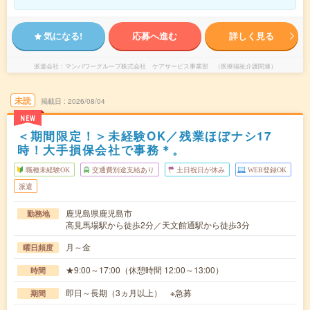
気になる!
応募へ進む
詳しく見る
派遣会社
マンパワーグループ株式会社 ケアサービス事業部 （医療福祉介護関連）
未読
掲載日
2026/08/04
NEW
＜期間限定！＞未経験OK／残業ほぼナシ17
時！大手損保会社で事務＊。
職種未経験OK
交通費別途支給あり
土日祝日が休み
WEB登録OK
派遣
鹿児島県鹿児島市
勤務地
高見馬場駅から徒歩2分／天文館通駅から徒歩3分
月～金
曜日頻度
★9:00～17:00（休憩時間 12:00～13:00）
時間
即日～長期（3ヵ月以上） ※急募
期間