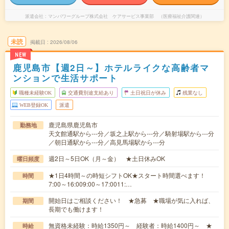
派遣会社
マンパワーグループ株式会社 ケアサービス事業部 （医療福祉介護関連）
未読
掲載日
2026/08/06
NEW
鹿児島市【週2日～】ホテルライクな高齢者マ
ンションで生活サポート
職種未経験OK
交通費別途支給あり
土日祝日が休み
残業なし
WEB登録OK
派遣
鹿児島県鹿児島市
勤務地
天文館通駅から---分／坂之上駅から---分／騎射場駅から---分
／朝日通駅から---分／高見馬場駅から---分
週2日～5日OK（月～金） ★土日休みOK
曜日頻度
★1日4時間～の時短シフトOK★スタート時間選べます！
時間
7:00～16:009:00～17:0011:…
開始日はご相談ください！ ★急募 ★職場が気に入れば、
期間
長期でも働けます！
無資格未経験：時給1350円～ 経験者：時給1400円～ ★
時給