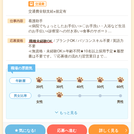
交通費
交通費全額支給※規定有
看護助手
仕事内容
≪病院でちょっとしたお手伝い≫〇お手洗い・入浴など生活
のお手伝い○診察室への付き添い○食事のサポート…
/ ブランクOK / パソコンスキル不要 / 英語力
職種未経験OK
応募資格
不要
≪無資格・未経験OK≫年齢不問★10名以上採用予定★履歴
書は不要です。▽応募後の流れ1)翌営業日まで…
職場の雰囲気
年齢層
20代
30代
40代
50代
60代
男女比率
女性
男性
もっと見る
気になる!
応募へ進む
詳しく見る