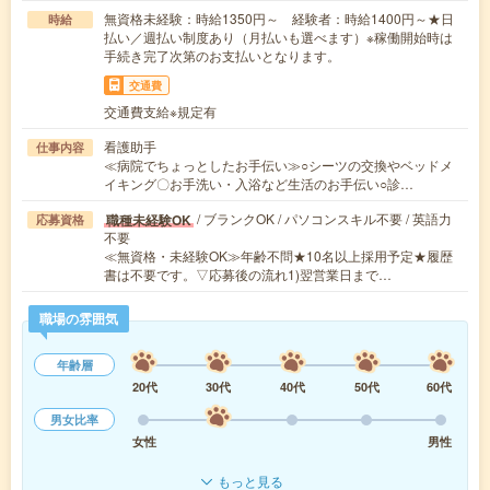
無資格未経験：時給1350円～ 経験者：時給1400円～★日
時給
払い／週払い制度あり（月払いも選べます）※稼働開始時は
手続き完了次第のお支払いとなります。
交通費
交通費支給※規定有
看護助手
仕事内容
≪病院でちょっとしたお手伝い≫○シーツの交換やベッドメ
イキング〇お手洗い・入浴など生活のお手伝い○診…
/ ブランクOK / パソコンスキル不要 / 英語力
職種未経験OK
応募資格
不要
≪無資格・未経験OK≫年齢不問★10名以上採用予定★履歴
書は不要です。▽応募後の流れ1)翌営業日まで…
職場の雰囲気
年齢層
20代
30代
40代
50代
60代
男女比率
女性
男性
もっと見る