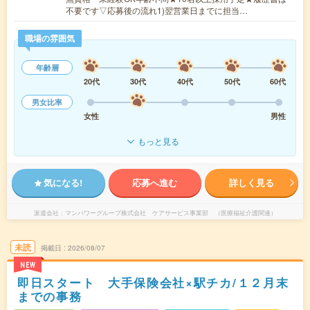
不要です▽応募後の流れ1)翌営業日までに担当…
職場の雰囲気
年齢層
20代
30代
40代
50代
60代
男女比率
女性
男性
もっと見る
気になる!
応募へ進む
詳しく見る
派遣会社
マンパワーグループ株式会社 ケアサービス事業部 （医療福祉介護関連）
未読
掲載日
2026/08/07
NEW
即日スタート 大手保険会社×駅チカ/１２月末
までの事務