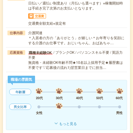
日払い／週払い制度あり（月払いも選べます）※稼働開始時
は手続き完了次第のお支払いとなります。
交通費
交通費全額支給※規定有
介護関連
仕事内容
＊入居者の方の「ありがとう」が嬉しい＊お年寄りを笑顔に
する介護のお仕事です。おじいちゃん、おばあちゃ…
/ ブランクOK / パソコンスキル不要 / 英語力
職種未経験OK
応募資格
不要
無資格・未経験OK年齢不問★10名以上採用予定★履歴書は
不要です▽応募後の流れ1)翌営業日までに担当…
職場の雰囲気
年齢層
20代
30代
40代
50代
60代
男女比率
女性
男性
もっと見る