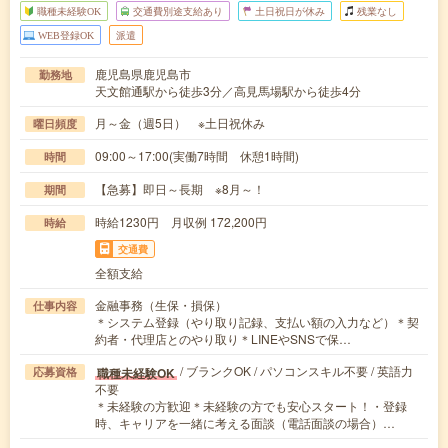
職種未経験OK
交通費別途支給あり
土日祝日が休み
残業なし
WEB登録OK
派遣
鹿児島県鹿児島市
勤務地
天文館通駅から徒歩3分／高見馬場駅から徒歩4分
月～金（週5日） ※土日祝休み
曜日頻度
09:00～17:00(実働7時間 休憩1時間)
時間
【急募】即日～長期 ※8月～！
期間
時給1230円 月収例 172,200円
時給
交通費
全額支給
金融事務（生保・損保）
仕事内容
＊システム登録（やり取り記録、支払い額の入力など）＊契
約者・代理店とのやり取り＊LINEやSNSで保…
/ ブランクOK / パソコンスキル不要 / 英語力
職種未経験OK
応募資格
不要
＊未経験の方歓迎＊未経験の方でも安心スタート！・登録
時、キャリアを一緒に考える面談（電話面談の場合）…