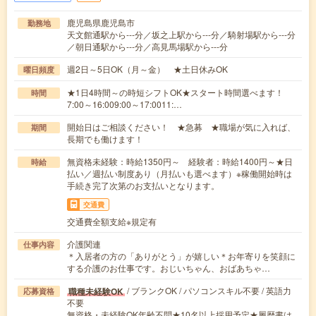
鹿児島県鹿児島市
勤務地
天文館通駅から---分／坂之上駅から---分／騎射場駅から---分
／朝日通駅から---分／高見馬場駅から---分
週2日～5日OK（月～金） ★土日休みOK
曜日頻度
★1日4時間～の時短シフトOK★スタート時間選べます！
時間
7:00～16:009:00～17:0011:…
開始日はご相談ください！ ★急募 ★職場が気に入れば、
期間
長期でも働けます！
無資格未経験：時給1350円～ 経験者：時給1400円～★日
時給
払い／週払い制度あり（月払いも選べます）※稼働開始時は
手続き完了次第のお支払いとなります。
交通費
交通費全額支給※規定有
介護関連
仕事内容
＊入居者の方の「ありがとう」が嬉しい＊お年寄りを笑顔に
する介護のお仕事です。おじいちゃん、おばあちゃ…
/ ブランクOK / パソコンスキル不要 / 英語力
職種未経験OK
応募資格
不要
無資格・未経験OK年齢不問★10名以上採用予定★履歴書は