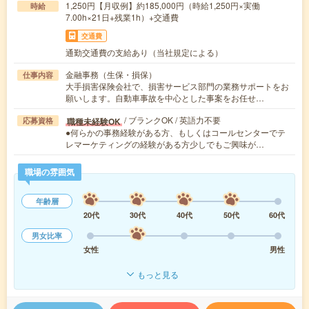
1,250円【月収例】約185,000円（時給1,250円×実働
時給
7.00h×21日+残業1h）+交通費
交通費
通勤交通費の支給あり（当社規定による）
金融事務（生保・損保）
仕事内容
大手損害保険会社で、損害サービス部門の業務サポートをお
願いします。自動車事故を中心とした事案をお任せ…
/ ブランクOK / 英語力不要
職種未経験OK
応募資格
●何らかの事務経験がある方、もしくはコールセンターでテ
レマーケティングの経験がある方少しでもご興味が…
職場の雰囲気
年齢層
20代
30代
40代
50代
60代
男女比率
女性
男性
もっと見る