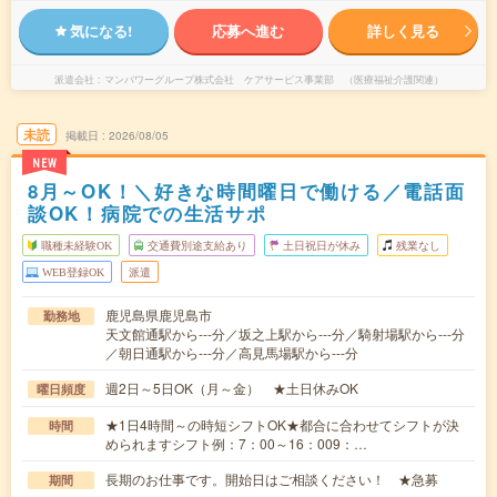
気になる!
応募へ進む
詳しく見る
派遣会社
マンパワーグループ株式会社 ケアサービス事業部 （医療福祉介護関連）
未読
掲載日
2026/08/05
NEW
8月～OK！＼好きな時間曜日で働ける／電話面
談OK！病院での生活サポ
職種未経験OK
交通費別途支給あり
土日祝日が休み
残業なし
WEB登録OK
派遣
鹿児島県鹿児島市
勤務地
天文館通駅から---分／坂之上駅から---分／騎射場駅から---分
／朝日通駅から---分／高見馬場駅から---分
週2日～5日OK（月～金） ★土日休みOK
曜日頻度
★1日4時間～の時短シフトOK★都合に合わせてシフトが決
時間
められますシフト例：7：00～16：009：…
長期のお仕事です。開始日はご相談ください！ ★急募
期間