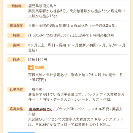
鹿児島県鹿児島市
勤務地
高見馬場駅から徒歩5分／天文館通駅から徒歩5分／鹿児島中
央駅から徒歩15分
月曜～金曜の週5日勤務/土日祝日休み（完全週休2日制）
曜日頻度
(1)08:50-17:50(休憩60分)※上記以外でも時間の相談可
時間
3ヶ月以上／即日～長期（3ヶ月更新／初回2ヶ月、以降3ヶ月
期間
更新）
時給1100円
時給
交通費
実費支給／当社規定あり。別途支給（2キロ以上の場合、月
上限4万円）
一般事務
仕事内容
通販をてがけている大手企業にて、バックオフィス業務をお
任せ！＊内容・データ入力・レポート、リスト作成…
/ ブランクOK / パソコンスキル不要 / 英語力
職種未経験OK
応募資格
不要
未経験OKパソコンでの文字入力程度のスキル ランスタッド
は、きめ細やかなフォローで就業後も安心！お気…