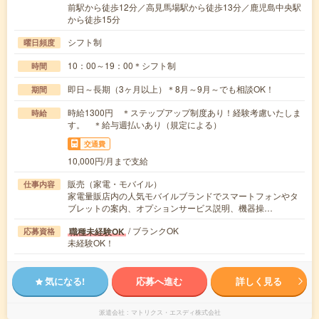
前駅から徒歩12分／高見馬場駅から徒歩13分／鹿児島中央駅
から徒歩15分
シフト制
曜日頻度
10：00～19：00＊シフト制
時間
即日～長期（3ヶ月以上）＊8月～9月～でも相談OK！
期間
時給1300円 ＊ステップアップ制度あり！経験考慮いたしま
時給
す。 ＊給与週払いあり（規定による）
交通費
10,000円/月まで支給
販売（家電・モバイル）
仕事内容
家電量販店内の人気モバイルブランドでスマートフォンやタ
ブレットの案内、オプションサービス説明、機器操…
/ ブランクOK
職種未経験OK
応募資格
未経験OK！
気になる!
応募へ進む
詳しく見る
派遣会社
マトリクス・エスディ株式会社