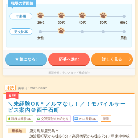
職場の雰囲気
年齢層
20代
30代
40代
50代
60代
男女比率
女性
男性
気になる!
応募へ進む
詳しく見る
派遣会社
ランスタッド株式会社
未読
掲載日
2026/08/07
NEW
＼未経験OK＊ノルマなし！／！モバイルサー
ビス案内＠西千石町
職種未経験OK
交通費別途支給あり
WEB登録OK
派遣
鹿児島県鹿児島市
勤務地
加治屋町駅から徒歩3分／高見橋駅から徒歩7分／甲東中学校