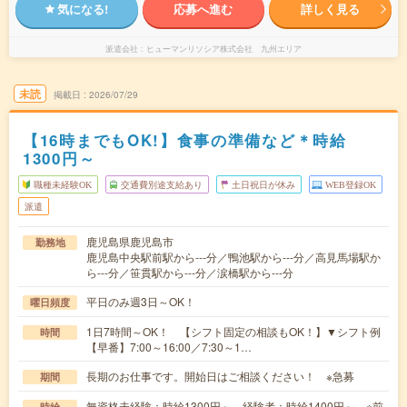
気になる!
応募へ進む
詳しく見る
派遣会社
ヒューマンリソシア株式会社 九州エリア
未読
掲載日
2026/07/29
【16時までもOK!】食事の準備など＊時給
1300円～
職種未経験OK
交通費別途支給あり
土日祝日が休み
WEB登録OK
派遣
鹿児島県鹿児島市
勤務地
鹿児島中央駅前駅から---分／鴨池駅から---分／高見馬場駅か
ら---分／笹貫駅から---分／涙橋駅から---分
平日のみ週3日～OK！
曜日頻度
1日7時間～OK！ 【シフト固定の相談もOK！】▼シフト例
時間
【早番】7:00～16:00／7:30～1…
長期のお仕事です。開始日はご相談ください！ ※急募
期間
無資格未経験：時給1300円～ 経験者：時給1400円～ ※前
時給