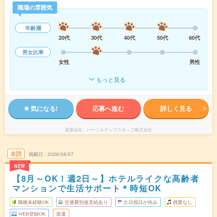
職場の雰囲気
年齢層
20代
30代
40代
50代
60代
男女比率
女性
男性
もっと見る
気になる!
応募へ進む
詳しく見る
派遣会社
パーソルテンプスタッフ株式会社
未読
掲載日
2026/08/07
NEW
【8月～OK！週2日～】ホテルライクな高齢者
マンションで生活サポート＊時短OK
職種未経験OK
交通費別途支給あり
土日祝日が休み
残業なし
WEB登録OK
派遣