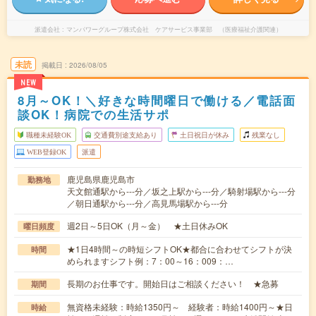
派遣会社
マンパワーグループ株式会社 ケアサービス事業部 （医療福祉介護関連）
未読
掲載日
2026/08/05
NEW
8月～OK！＼好きな時間曜日で働ける／電話面
談OK！病院での生活サポ
職種未経験OK
交通費別途支給あり
土日祝日が休み
残業なし
WEB登録OK
派遣
鹿児島県鹿児島市
勤務地
天文館通駅から---分／坂之上駅から---分／騎射場駅から---分
／朝日通駅から---分／高見馬場駅から---分
週2日～5日OK（月～金） ★土日休みOK
曜日頻度
★1日4時間～の時短シフトOK★都合に合わせてシフトが決
時間
められますシフト例：7：00～16：009：…
長期のお仕事です。開始日はご相談ください！ ★急募
期間
無資格未経験：時給1350円～ 経験者：時給1400円～★日
時給