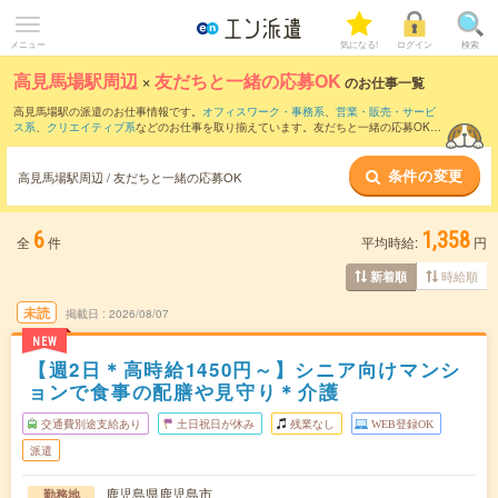
メニュー
気になる!
ログイン
検索
高見馬場駅周辺
×
友だちと一緒の応募OK
のお仕事一覧
高見馬場駅の派遣のお仕事情報です。
オフィスワーク・事務系
、
営業・販売・サービ
ス系
、
クリエイティブ系
などのお仕事を取り揃えています。友だちと一緒の応募OKの
条件の他に、
交通費別途支給あり
、
職種未経験OK
、
週4日勤務
などのこだわり条件も
取り揃えています。
条件の変更
高見馬場駅周辺 / 友だちと一緒の応募OK
6
1,358
全
件
平均時給:
円
時給順
新着順
未読
掲載日
2026/08/07
NEW
【週2日＊高時給1450円～】シニア向けマンシ
ョンで食事の配膳や見守り＊介護
交通費別途支給あり
土日祝日が休み
残業なし
WEB登録OK
派遣
鹿児島県鹿児島市
勤務地