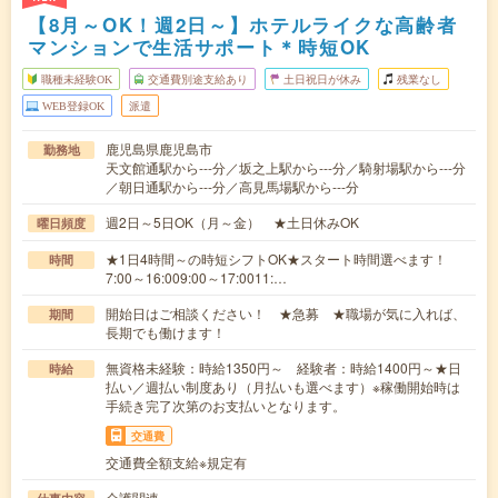
【8月～OK！週2日～】ホテルライクな高齢者
マンションで生活サポート＊時短OK
職種未経験OK
交通費別途支給あり
土日祝日が休み
残業なし
WEB登録OK
派遣
鹿児島県鹿児島市
勤務地
天文館通駅から---分／坂之上駅から---分／騎射場駅から---分
／朝日通駅から---分／高見馬場駅から---分
週2日～5日OK（月～金） ★土日休みOK
曜日頻度
★1日4時間～の時短シフトOK★スタート時間選べます！
時間
7:00～16:009:00～17:0011:…
開始日はご相談ください！ ★急募 ★職場が気に入れば、
期間
長期でも働けます！
無資格未経験：時給1350円～ 経験者：時給1400円～★日
時給
払い／週払い制度あり（月払いも選べます）※稼働開始時は
手続き完了次第のお支払いとなります。
交通費
交通費全額支給※規定有
介護関連