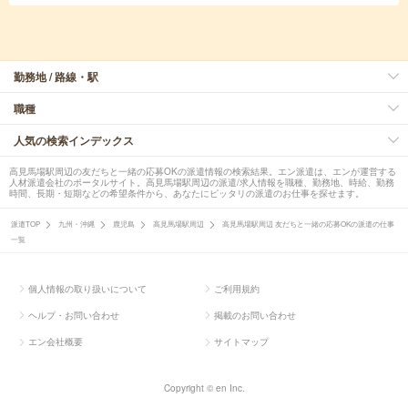
勤務地 / 路線・駅
職種
人気の検索インデックス
高見馬場駅周辺の友だちと一緒の応募OKの派遣情報の検索結果。エン派遣は、エンが運営する
人材派遣会社のポータルサイト。高見馬場駅周辺の派遣/求人情報を職種、勤務地、時給、勤務
時間、長期・短期などの希望条件から、あなたにピッタリの派遣のお仕事を探せます。
派遣TOP
九州・沖縄
鹿児島
高見馬場駅周辺
高見馬場駅周辺 友だちと一緒の応募OKの派遣の仕事
一覧
個人情報の取り扱いについて
ご利用規約
ヘルプ・お問い合わせ
掲載のお問い合わせ
エン会社概要
サイトマップ
Copyright © en Inc.