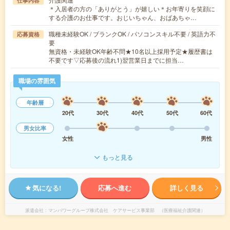
仕事内容
＊入居者の方の「ありがとう」が嬉しい＊お年寄りを笑顔に
する介護のお仕事です。おじいちゃん、おばあちゃ…
職種未経験OK / ブランクOK / パソコンスキル不要 / 英語力不
応募資格
要
無資格・未経験OK年齢不問★10名以上採用予定★履歴書は
不要です▽応募後の流れ1)翌営業日までに担当…
職場の雰囲気
年齢層
20代
30代
40代
50代
60代
男女比率
女性
男性
もっと見る
気になる!
応募へ進む
詳しく見る
派遣会社
マンパワーグループ株式会社 ケアサービス事業部 （医療福祉介護関連）