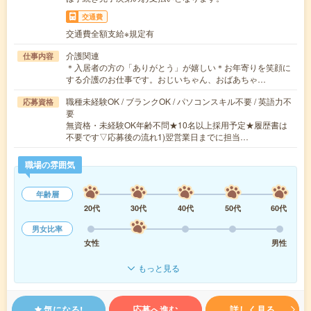
交通費
交通費全額支給※規定有
介護関連
仕事内容
＊入居者の方の「ありがとう」が嬉しい＊お年寄りを笑顔に
する介護のお仕事です。おじいちゃん、おばあちゃ…
職種未経験OK / ブランクOK / パソコンスキル不要 / 英語力不
応募資格
要
無資格・未経験OK年齢不問★10名以上採用予定★履歴書は
不要です▽応募後の流れ1)翌営業日までに担当…
職場の雰囲気
年齢層
20代
30代
40代
50代
60代
男女比率
女性
男性
もっと見る
気になる!
応募へ進む
詳しく見る