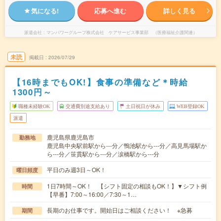
気になる!
応募へ進む
詳しく見る
派遣会社
マンパワーグループ株式会社 ケアサービス事業部 （医療福祉介護関連）
未読
掲載日
2026/07/29
【16時までもOK!】食事の準備など＊時給
1300円～
職種未経験OK
交通費別途支給あり
土日祝日が休み
WEB登録OK
派遣
鹿児島県鹿児島市
勤務地
鹿児島中央駅前駅から---分／鴨池駅から---分／高見馬場駅か
ら---分／笹貫駅から---分／涙橋駅から---分
平日のみ週3日～OK！
曜日頻度
1日7時間～OK！ 【シフト固定の相談もOK！】▼シフト例
時間
【早番】7:00～16:00／7:30～1…
長期のお仕事です。開始日はご相談ください！ ※急募
期間