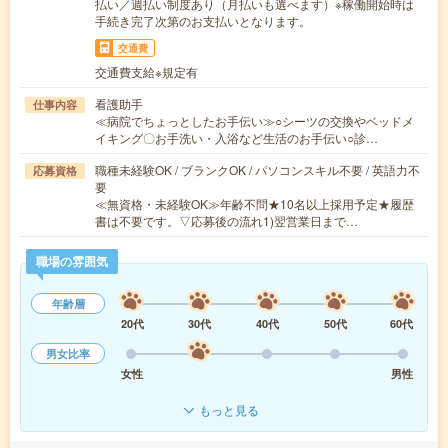
払い／週払い制度あり（月払いも選べます）※稼働開始時は
手続き完了次第のお支払いとなります。
交通費
交通費支給※規定有
看護助手
仕事内容
≪病院でちょっとしたお手伝い≫○シーツの交換やベッドメ
イキング〇お手洗い・入浴など生活のお手伝い○診…
職種未経験OK / ブランクOK / パソコンスキル不要 / 英語力不
応募資格
要
≪無資格・未経験OK≫年齢不問★10名以上採用予定★履歴
書は不要です。▽応募後の流れ1)翌営業日まで…
職場の雰囲気
年齢層
20代
30代
40代
50代
60代
男女比率
女性
男性
もっと見る