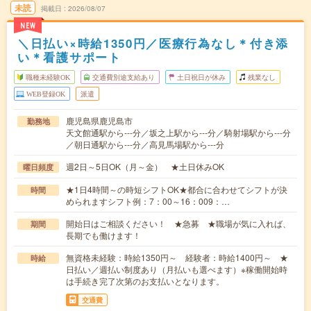
未読
掲載日
2026/08/07
NEW
＼日払い×時給1350円／医療行為なし＊付き添
い＊看護サポート
職種未経験OK
交通費別途支給あり
土日祝日が休み
残業なし
WEB登録OK
派遣
鹿児島県鹿児島市
勤務地
天文館通駅から---分／坂之上駅から---分／騎射場駅から---分
／朝日通駅から---分／高見馬場駅から---分
週2日～5日OK（月～金） ★土日休みOK
曜日頻度
★1日4時間～の時短シフトOK★都合に合わせてシフトが決
時間
められますシフト例：7：00～16：009：…
開始日はご相談ください！ ★急募 ★職場が気に入れば、
期間
長期でも働けます！
無資格未経験：時給1350円～ 経験者：時給1400円～ ★
時給
日払い／週払い制度あり（月払いも選べます）※稼働開始時
は手続き完了次第のお支払いとなります。
交通費