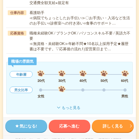
交通費全額支給※規定有
看護助手
仕事内容
≪病院でちょっとしたお手伝い≫〇お手洗い・入浴など生活
のお手伝い○診察室への付き添い○食事のサポート…
職種未経験OK / ブランクOK / パソコンスキル不要 / 英語力不
応募資格
要
≪無資格・未経験OK≫年齢不問★10名以上採用予定★履歴
書は不要です。▽応募後の流れ1)翌営業日まで…
職場の雰囲気
年齢層
20代
30代
40代
50代
60代
男女比率
女性
男性
もっと見る
気になる!
応募へ進む
詳しく見る