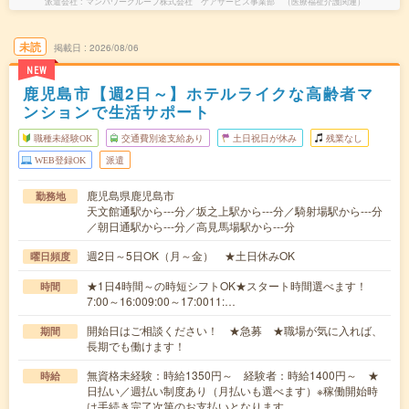
派遣会社
マンパワーグループ株式会社 ケアサービス事業部 （医療福祉介護関連）
未読
掲載日
2026/08/06
NEW
鹿児島市【週2日～】ホテルライクな高齢者マ
ンションで生活サポート
職種未経験OK
交通費別途支給あり
土日祝日が休み
残業なし
WEB登録OK
派遣
鹿児島県鹿児島市
勤務地
天文館通駅から---分／坂之上駅から---分／騎射場駅から---分
／朝日通駅から---分／高見馬場駅から---分
週2日～5日OK（月～金） ★土日休みOK
曜日頻度
★1日4時間～の時短シフトOK★スタート時間選べます！
時間
7:00～16:009:00～17:0011:…
開始日はご相談ください！ ★急募 ★職場が気に入れば、
期間
長期でも働けます！
無資格未経験：時給1350円～ 経験者：時給1400円～ ★
時給
日払い／週払い制度あり（月払いも選べます）※稼働開始時
は手続き完了次第のお支払いとなります。