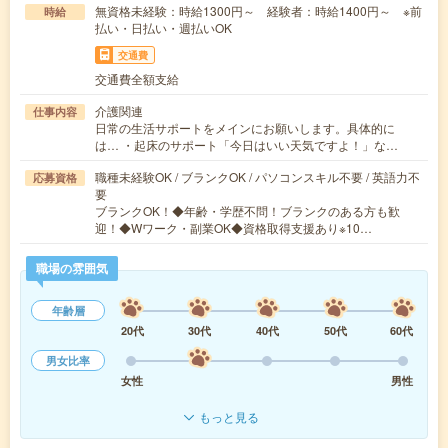
無資格未経験：時給1300円～ 経験者：時給1400円～ ※前
時給
払い・日払い・週払いOK
交通費
交通費全額支給
介護関連
仕事内容
日常の生活サポートをメインにお願いします。具体的に
は… ・起床のサポート「今日はいい天気ですよ！」な…
職種未経験OK / ブランクOK / パソコンスキル不要 / 英語力不
応募資格
要
ブランクOK！◆年齢・学歴不問！ブランクのある方も歓
迎！◆Wワーク・副業OK◆資格取得支援あり※10…
職場の雰囲気
年齢層
20代
30代
40代
50代
60代
男女比率
女性
男性
もっと見る