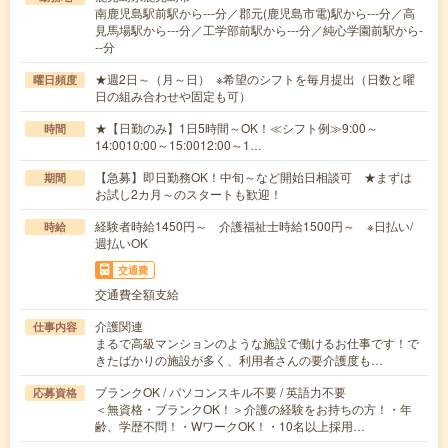
南鹿児島駅前駅から---分／郡元(鹿児島市電)駅から---分／高
見馬場駅から---分／工学部前駅から---分／純心学園前駅から-
--分
★週2日～（月～日） ※希望のシフトを毎月提出（日数と曜
曜日頻度
日の組み合わせや固定も可）
★【日勤のみ】1日5時間～OK！≪シフト例≫9:00～
時間
14:0010:00～15:0012:00～1…
【急募】即日勤務OK！中旬～など開始日相談可 ★まずは
期間
お試し2カ月～のスタートも歓迎！
経験者時給1450円～ 介護福祉士時給1500円～ ※日払い/
時給
週払いOK
交通費
交通費全額支給
介護関連
仕事内容
まるで高級マンションのような施設で働けるお仕事です！で
きたばかりの施設が多く、利用者さんの要介護度も…
ブランクOK / パソコンスキル不要 / 英語力不要
応募資格
＜無資格・ブランクOK！＞介護の経験をお持ちの方！・年
齢、学歴不問！・WワークOK！・10名以上採用…