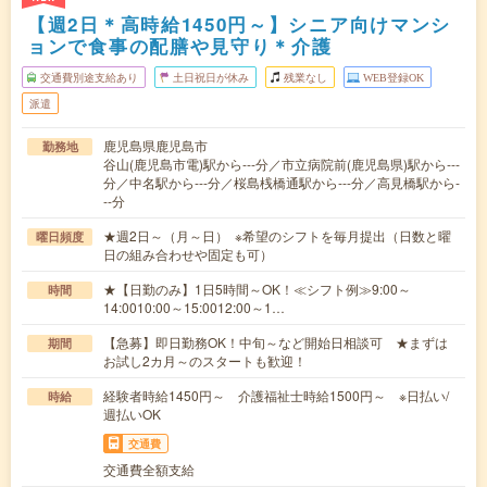
【週2日＊高時給1450円～】シニア向けマンシ
ョンで食事の配膳や見守り＊介護
交通費別途支給あり
土日祝日が休み
残業なし
WEB登録OK
派遣
鹿児島県鹿児島市
勤務地
谷山(鹿児島市電)駅から---分／市立病院前(鹿児島県)駅から---
分／中名駅から---分／桜島桟橋通駅から---分／高見橋駅から-
--分
★週2日～（月～日） ※希望のシフトを毎月提出（日数と曜
曜日頻度
日の組み合わせや固定も可）
★【日勤のみ】1日5時間～OK！≪シフト例≫9:00～
時間
14:0010:00～15:0012:00～1…
【急募】即日勤務OK！中旬～など開始日相談可 ★まずは
期間
お試し2カ月～のスタートも歓迎！
経験者時給1450円～ 介護福祉士時給1500円～ ※日払い/
時給
週払いOK
交通費
交通費全額支給