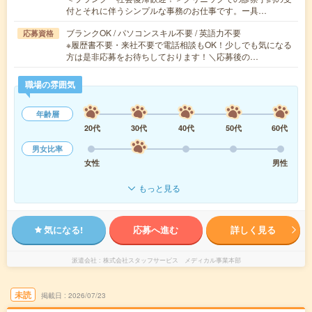
付とそれに伴うシンプルな事務のお仕事です。ー具…
ブランクOK / パソコンスキル不要 / 英語力不要
応募資格
※履歴書不要・来社不要で電話相談もOK！少しでも気になる
方は是非応募をお待ちしております！＼応募後の…
職場の雰囲気
年齢層
20代
30代
40代
50代
60代
男女比率
女性
男性
もっと見る
気になる!
応募へ進む
詳しく見る
派遣会社
株式会社スタッフサービス メディカル事業本部
未読
掲載日
2026/07/23