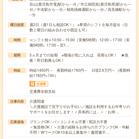
谷山(鹿児島市電)駅から---分／市立病院前(鹿児島県)駅から---
分／中名駅から---分／桜島桟橋通駅から---分／高見橋駅から-
--分
週2日（週1日も相談OK！） ※希望のシフトを毎月提出（日
曜日頻度
数と曜日の組み合わせや固定も可）
≪シフト例≫10:00～15:00（実働5時間）12:00～17:00（実
時間
働5時間）17:00～翌1…
3ヵ月までの短期 ※職場が気に入れば、長期もOK！ ★急
期間
募！即日勤務もOK！
時給1450円～ 夜勤時給1760円～ 日収2.6万円～（夜勤時
時給
給1760円×15h）
交通費
交通費全額支給
介護関連
仕事内容
＼介護施設で見守りやお手伝い／施設を利用するお年寄りの
サポートをお任せします！＜具体的には…＞・お掃…
ブランクOK / パソコンスキル不要 / 英語力不要
応募資格
＜無資格OK！＞介護の経験をお持ちの方ブランクOK・年齢
不問！WワークOK10名以上募集中！履歴書不…