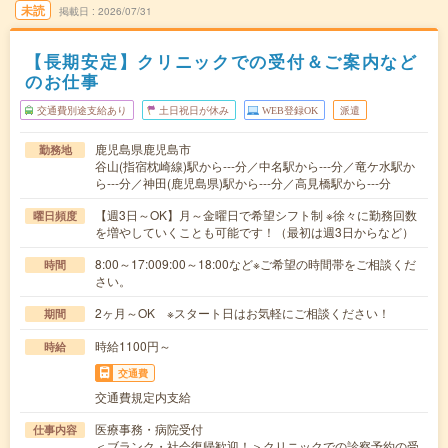
未読
掲載日
2026/07/31
【長期安定】クリニックでの受付＆ご案内など
のお仕事
交通費別途支給あり
土日祝日が休み
WEB登録OK
派遣
鹿児島県鹿児島市
勤務地
谷山(指宿枕崎線)駅から---分／中名駅から---分／竜ケ水駅か
ら---分／神田(鹿児島県)駅から---分／高見橋駅から---分
【週3日～OK】月～金曜日で希望シフト制 ※徐々に勤務回数
曜日頻度
を増やしていくことも可能です！（最初は週3日からなど）
8:00～17:009:00～18:00など※ご希望の時間帯をご相談くだ
時間
さい。
2ヶ月～OK ※スタート日はお気軽にご相談ください！
期間
時給1100円～
時給
交通費
交通費規定内支給
医療事務・病院受付
仕事内容
＜ブランク・社会復帰歓迎！＞クリニックでの診察予約の受