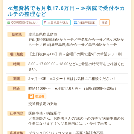
≪無資格でも月収17.6万円～≫病院で受付やカ
ルテの整理など
交通費別途支給あり
土日祝日が休み
WEB登録OK
派遣
鹿児島県鹿児島市
勤務地
谷山(指宿枕崎線)駅から---分／中名駅から---分／竜ケ水駅か
ら---分／神田(鹿児島県)駅から---分／高見橋駅から---分
【土日祝休みOK】月～金曜日の間で週5日の希望シフト制
曜日頻度
8:00～17:009:00～18:00など※ご希望の時間帯をご相談くだ
時間
さい。
2ヶ月～OK ※スタート日はお気軽にご相談ください！
期間
時給1100円～ ■月収17.6万円～（日収8800円×20日）
時給
交通費
交通費規定内支給
医療事務・病院受付
仕事内容
／看護師さん、お医者さんの“縁の下の力持ち”医療事務のお
仕事になります！＼▽具体的には…・受付で患者…
ブランクOK / パソコンスキル不要 / 英語力不要
応募資格