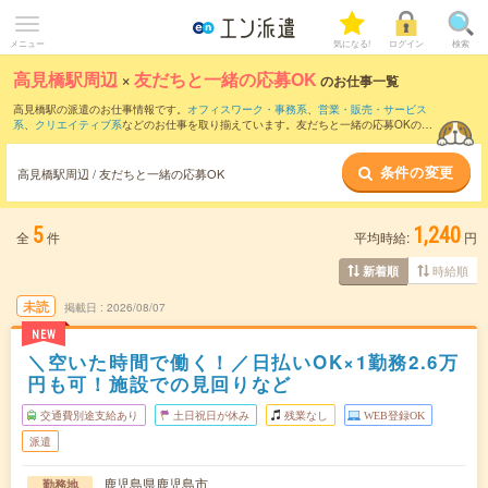
メニュー
気になる!
ログイン
検索
高見橋駅周辺
×
友だちと一緒の応募OK
のお仕事一覧
高見橋駅の派遣のお仕事情報です。
オフィスワーク・事務系
、
営業・販売・サービス
系
、
クリエイティブ系
などのお仕事を取り揃えています。友だちと一緒の応募OKの条
件の他に、
交通費別途支給あり
、
職種未経験OK
、
週4日勤務
などのこだわり条件も取
り揃えています。
条件の変更
高見橋駅周辺 / 友だちと一緒の応募OK
5
1,240
全
件
平均時給:
円
時給順
新着順
未読
掲載日
2026/08/07
NEW
＼空いた時間で働く！／日払いOK×1勤務2.6万
円も可！施設での見回りなど
交通費別途支給あり
土日祝日が休み
残業なし
WEB登録OK
派遣
鹿児島県鹿児島市
勤務地