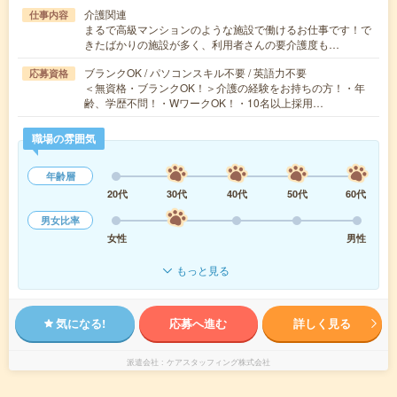
介護関連
仕事内容
まるで高級マンションのような施設で働けるお仕事です！で
きたばかりの施設が多く、利用者さんの要介護度も…
ブランクOK / パソコンスキル不要 / 英語力不要
応募資格
＜無資格・ブランクOK！＞介護の経験をお持ちの方！・年
齢、学歴不問！・WワークOK！・10名以上採用…
職場の雰囲気
年齢層
20代
30代
40代
50代
60代
男女比率
女性
男性
もっと見る
気になる!
応募へ進む
詳しく見る
派遣会社
ケアスタッフィング株式会社