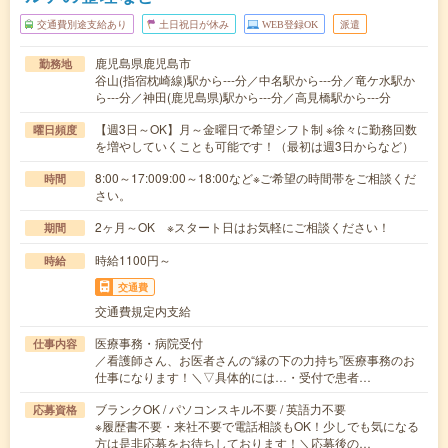
交通費別途支給あり
土日祝日が休み
WEB登録OK
派遣
鹿児島県鹿児島市
勤務地
谷山(指宿枕崎線)駅から---分／中名駅から---分／竜ケ水駅か
ら---分／神田(鹿児島県)駅から---分／高見橋駅から---分
【週3日～OK】月～金曜日で希望シフト制 ※徐々に勤務回数
曜日頻度
を増やしていくことも可能です！（最初は週3日からなど）
8:00～17:009:00～18:00など※ご希望の時間帯をご相談くだ
時間
さい。
2ヶ月～OK ※スタート日はお気軽にご相談ください！
期間
時給1100円～
時給
交通費
交通費規定内支給
医療事務・病院受付
仕事内容
／看護師さん、お医者さんの“縁の下の力持ち”医療事務のお
仕事になります！＼▽具体的には…・受付で患者…
ブランクOK / パソコンスキル不要 / 英語力不要
応募資格
※履歴書不要・来社不要で電話相談もOK！少しでも気になる
方は是非応募をお待ちしております！＼応募後の…