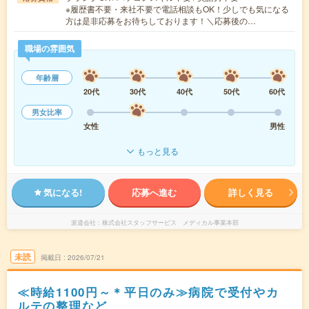
※履歴書不要・来社不要で電話相談もOK！少しでも気になる
方は是非応募をお待ちしております！＼応募後の…
職場の雰囲気
年齢層
20代
30代
40代
50代
60代
男女比率
女性
男性
もっと見る
気になる!
応募へ進む
詳しく見る
派遣会社
株式会社スタッフサービス メディカル事業本部
未読
掲載日
2026/07/21
≪時給1100円～＊平日のみ≫病院で受付やカ
ルテの整理など