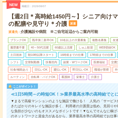
NEW
掲載日
2026/08/07
【週2日＊高時給1450円～】シニア向け
の配膳や見守り＊介護
派遣
介護施設や病院 ※ご自宅近辺からご案内可能
派遣先
ブランクOK
既卒第二新卒OK
10名以上の大量募集
複数名募集
友達
履歴書不要
40～50代活躍
60歳以上活躍
しゅふ歓迎
WEB登録OK
土日祝休
朝10時以降スタート
16時前までの仕事
17時前までの仕事
シフト
交替制勤務
扶養控内
副業・WワークOK
医療福祉
交費
社食/補助あり
日払いOK
週払いOK
即日払いOK
職場が禁煙
外
ルーティン
自転車・バイクOK
看護師
栄養士
介護士
ここがポイント！
≪1日5時間～の時短OK！≫業界最高水準の高時給でと
▼まるで高級マンションのような施設で働ける！ 人気の「サービス
きたばかりのキレイな施設が多く、利用者の介護度は低め。見回りや
な負担が少ないのもオススメなポイントです！▼なんでそんなに稼げる
のネットワークと資金力があるから、業界最高水準の高時給でお仕事