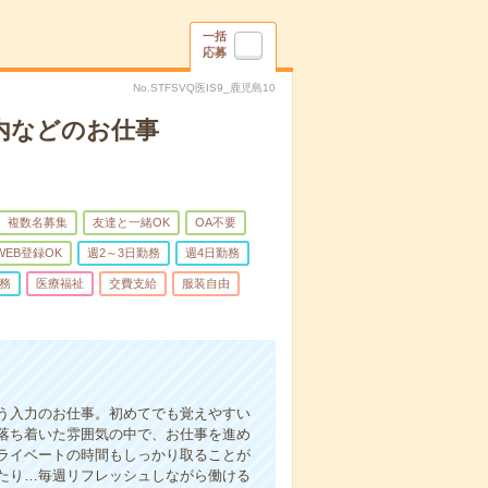
一括
応募
No.STFSVQ医IS9_鹿児島10
内などのお仕事
複数名募集
友達と一緒OK
OA不要
WEB登録OK
週2～3日勤務
週4日勤務
務
医療福祉
交費支給
服装自由
う入力のお仕事。初めてでも覚えやすい
落ち着いた雰囲気の中で、お仕事を進め
ライベートの時間もしっかり取ることが
たり…毎週リフレッシュしながら働ける