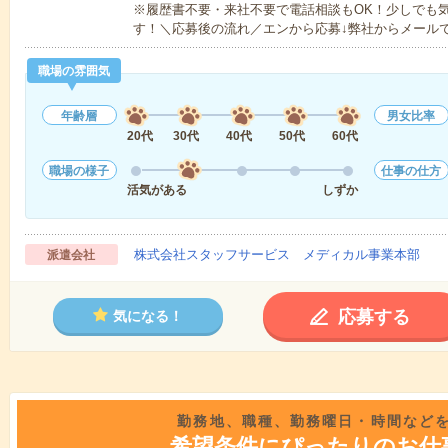
※履歴書不要・来社不要で電話相談もOK！少しでも
す！＼応募後の流れ／エンから応募↓弊社からメール
職場の雰囲気
年齢層
男女比率
20代
30代
40代
50代
60代
職場の様子
仕事の仕方
活気がある
しずか
株式会社スタッフサービス メディカル事業本部
派遣会社
応募する
気になる！
勤務地、職種、勤務曜日・時間など
希望条件にぴったりのお仕