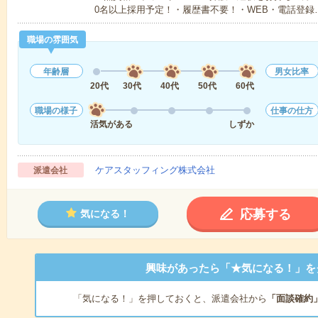
0名以上採用予定！・履歴書不要！・WEB・電話登録
職場の雰囲気
年齢層
男女比率
20代
30代
40代
50代
60代
職場の様子
仕事の仕方
活気がある
しずか
ケアスタッフィング株式会社
派遣会社
応募する
気になる！
興味があったら「★気になる！」を
「気になる！」を押しておくと、派遣会社から
「面談確約