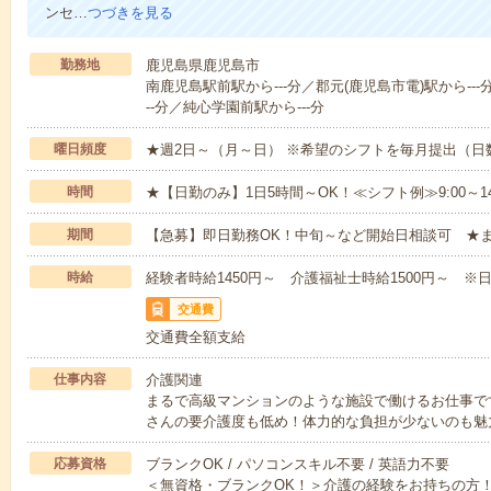
ンセ…
つづきを見る
勤務地
鹿児島県鹿児島市
南鹿児島駅前駅から---分／郡元(鹿児島市電)駅から--
--分／純心学園前駅から---分
曜日頻度
★週2日～（月～日） ※希望のシフトを毎月提出（
時間
★【日勤のみ】1日5時間～OK！≪シフト例≫9:00～14:001
期間
【急募】即日勤務OK！中旬～など開始日相談可 ★
時給
経験者時給1450円～ 介護福祉士時給1500円～ ※日
交通費
交通費全額支給
仕事内容
介護関連
まるで高級マンションのような施設で働けるお仕事で
さんの要介護度も低め！体力的な負担が少ないのも魅
応募資格
ブランクOK / パソコンスキル不要 / 英語力不要
＜無資格・ブランクOK！＞介護の経験をお持ちの方！