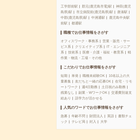
工学部前駅
郡元(鹿児島市電)駅
神田(鹿児
島県)駅
市立病院前(鹿児島県)駅
唐湊駅
中郡(鹿児島県)駅
中洲通駅
鹿児島中央駅
前駅
都通駅
職種でお仕事情報をさがす
オフィスワーク・事務系
営業・販売・サー
ビス系
クリエイティブ系
IT・エンジニア
系
技術系
医療・介護・福祉・教育系
軽
作業・物流・工場・その他
こだわりでお仕事情報をさがす
短期
単発
職種未経験OK
10名以上の大
量募集
友だちと一緒の応募OK
在宅・リモ
ートワーク
週4日勤務
土日祝のみ勤務
残業なし
副業・WワークOK
交通費別途支
給あり
語学力が活かせる
人気のワードでお仕事情報をさがす
急募
年齢不問
財団法人
英語
書類チェ
ック
テレビ局
封入
大学