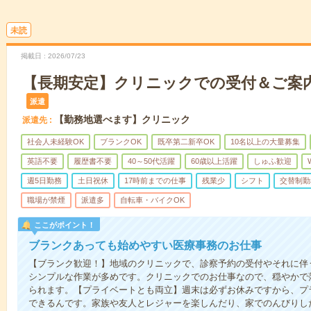
未読
掲載日
2026/07/23
【長期安定】クリニックでの受付＆ご案
派遣
【勤務地選べます】クリニック
派遣先
社会人未経験OK
ブランクOK
既卒第二新卒OK
10名以上の大量募集
英語不要
履歴書不要
40～50代活躍
60歳以上活躍
しゅふ歓迎
週5日勤務
土日祝休
17時前までの仕事
残業少
シフト
交替制勤
職場が禁煙
派遣多
自転車・バイクOK
ここがポイント！
ブランクあっても始めやすい医療事務のお仕事
【ブランク歓迎！】地域のクリニックで、診察予約の受付やそれに伴
シンプルな作業が多めです。クリニックでのお仕事なので、穏やかで
られます。【プライベートとも両立】週末は必ずお休みですから、プ
できるんです。家族や友人とレジャーを楽しんだり、家でのんびりし