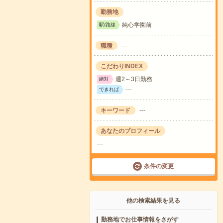
勤務地
純心学園前
駅/路線
職種
---
こだわりINDEX
週2～3日勤務
絶対
---
できれば
キーワード
---
あなたのプロフィール
---
条件の変更
他の検索結果を見る
勤務地でお仕事情報をさがす