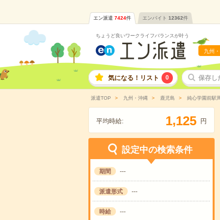
エン派遣
7424
件
エンバイト
12362
件
ちょうど良いワークライフバランスが叶う
九州・
気になる！リスト
0
保存し
派遣TOP
九州・沖縄
鹿児島
純心学園前駅
,
1
1
2
5
平均時給:
円
設定中の検索条件
期間
---
派遣形式
---
時給
---