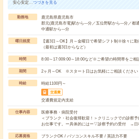
安心安定…
つづきを見る
勤務地
鹿児島県鹿児島市
郡元(鹿児島市電)駅から---分／五位野駅から---分／都
中通駅から---分
曜日頻度
【週3日～OK】月～金曜日で希望シフト制※徐々に
（最初は週3日からなど）
時間
8:00～17:009:00～18:00など※ご希望の時間帯を
期間
2ヶ月～OK ※スタート日はお気軽にご相談ください
時給
時給1100円～
交通費
交通費規定内支給
仕事内容
医療事務・病院受付
＜ブランク・社会復帰歓迎！＞クリニックでの診察予
お仕事です。ー具体的にはー▽診察予約の受付 →日
応募資格
ブランクOK / パソコンスキル不要 / 英語力不要