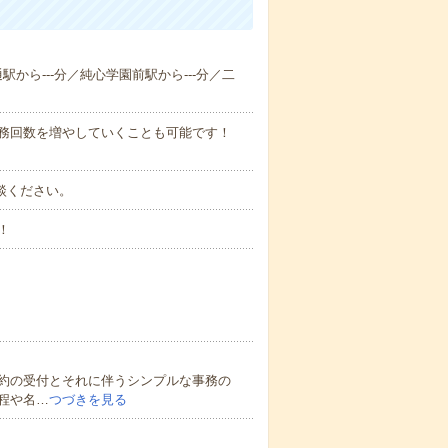
通駅から---分／純心学園前駅から---分／二
勤務回数を増やしていくことも可能です！
ご相談ください。
！
約の受付とそれに伴うシンプルな事務の
程や名…
つづきを見る