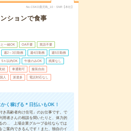
No.CSKO鹿児島_10・SNR【本社】
マンションで食事
と一緒OK
OA不要
英語不要
週2～3日勤務
週4日勤務
週5日勤務
5ｈ以内OK
午後のみOK
残業なし
支給
車通勤可
服装自由
国人
派遣多
電話対応なし
にかく稼げる＊日払いもOK！
付き高齢者向け住宅」のお仕事です。で
利用者さんの相談を聞いたりと、体力的
の... 上場企業グループ会社ならでは
をご案内できるんです！また、独自のイ