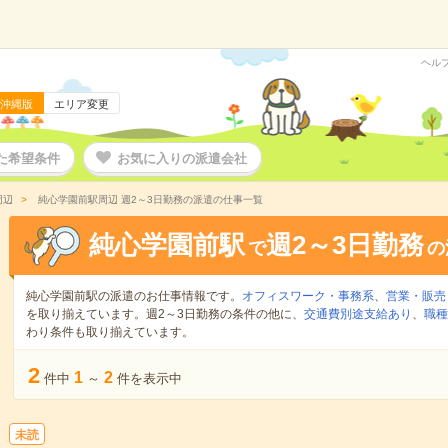
ヘル
沖縄版
エリア変更
た希望条件
お気に入りの派遣会社
周辺
純心学園前駅周辺 週2～3日勤務の派遣の仕事一覧
純心学園前駅
週2～3日勤務
で
の
純心学園前駅の派遣のお仕事情報です。
オフィスワーク・事務系
、
営業・販売
を取り揃えています。週2～3日勤務の条件の他に、
交通費別途支給あり
、
職種
わり条件も取り揃えています。
2
1
2
件中
～
件を表示中
未読