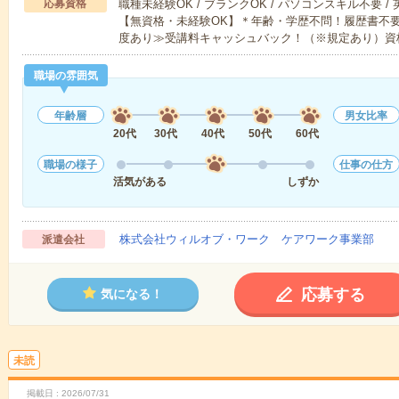
応募資格
職種未経験OK / ブランクOK / パソコンスキル不要 /
【無資格・未経験OK】＊年齢・学歴不問！履歴書不要
度あり≫受講料キャッシュバック！（※規定あり）資
職場の雰囲気
年齢層
男女比率
20代
30代
40代
50代
60代
職場の様子
仕事の仕方
活気がある
しずか
株式会社ウィルオブ・ワーク ケアワーク事業部
派遣会社
応募する
気になる！
未読
掲載日
2026/07/31