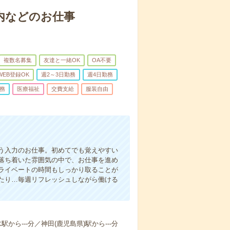
内などのお仕事
複数名募集
友達と一緒OK
OA不要
WEB登録OK
週2～3日勤務
週4日勤務
務
医療福祉
交費支給
服装自由
う入力のお仕事。初めてでも覚えやすい
落ち着いた雰囲気の中で、お仕事を進め
ライベートの時間もしっかり取ることが
たり…毎週リフレッシュしながら働ける
駅から---分／神田(鹿児島県)駅から---分