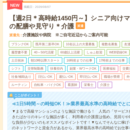
NEW
掲載日
2026/08/07
【週2日＊高時給1450円～】シニア向け
の配膳や見守り＊介護
派遣
介護施設や病院 ※ご自宅近辺からご案内可能
派遣先
ブランクOK
既卒第二新卒OK
10名以上の大量募集
複数名募集
友達
履歴書不要
40～50代活躍
60歳以上活躍
しゅふ歓迎
WEB登録OK
土日祝休
朝10時以降スタート
16時前までの仕事
17時前までの仕事
シフト
交替制勤務
扶養控内
副業・WワークOK
医療福祉
交費
社食/補助あり
日払いOK
週払いOK
即日払いOK
職場が禁煙
外
ルーティン
自転車・バイクOK
看護師
栄養士
介護士
ここがポイント！
≪1日5時間～の時短OK！≫業界最高水準の高時給でと
▼まるで高級マンションのような施設で働ける！ 人気の「サービス
きたばかりのキレイな施設が多く、利用者の介護度は低め。見回りや
な負担が少ないのもオススメなポイントです！▼なんでそんなに稼げる
のネットワークと資金力があるから、業界最高水準の高時給でお仕事