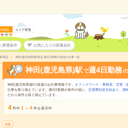
ヘル
沖縄版
エリア変更
た希望条件
お気に入りの派遣会社
)駅周辺
神田(鹿児島県)駅周辺 週4日勤務の派遣の仕事一覧
神田(鹿児島県)駅
週4日勤務
で
神田(鹿児島県)駅の派遣のお仕事情報です。
オフィスワーク・事務系
、
営業・
仕事を取り揃えています。週4日勤務の条件の他に、
交通費別途支給あり
、
職
だわり条件も取り揃えています。
4
1
4
件中
～
件を表示中
未読