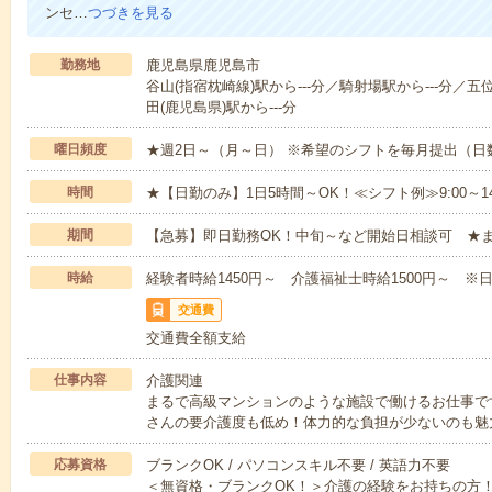
ンセ…
つづきを見る
勤務地
鹿児島県鹿児島市
谷山(指宿枕崎線)駅から---分／騎射場駅から---分／五
田(鹿児島県)駅から---分
曜日頻度
★週2日～（月～日） ※希望のシフトを毎月提出（
時間
★【日勤のみ】1日5時間～OK！≪シフト例≫9:00～14:001
期間
【急募】即日勤務OK！中旬～など開始日相談可 ★
時給
経験者時給1450円～ 介護福祉士時給1500円～ ※日
交通費
交通費全額支給
仕事内容
介護関連
まるで高級マンションのような施設で働けるお仕事で
さんの要介護度も低め！体力的な負担が少ないのも魅
応募資格
ブランクOK / パソコンスキル不要 / 英語力不要
＜無資格・ブランクOK！＞介護の経験をお持ちの方！