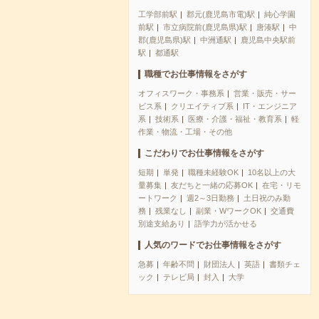
工学部前駅
郡元(鹿児島市電)駅
純心学園
前駅
市立病院前(鹿児島県)駅
唐湊駅
中
郡(鹿児島県)駅
中洲通駅
鹿児島中央駅前
駅
都通駅
職種でお仕事情報をさがす
オフィスワーク・事務系
営業・販売・サー
ビス系
クリエイティブ系
IT・エンジニア
系
技術系
医療・介護・福祉・教育系
軽
作業・物流・工場・その他
こだわりでお仕事情報をさがす
短期
単発
職種未経験OK
10名以上の大
量募集
友だちと一緒の応募OK
在宅・リモ
ートワーク
週2～3日勤務
土日祝のみ勤
務
残業なし
副業・WワークOK
交通費
別途支給あり
語学力が活かせる
人気のワードでお仕事情報をさがす
急募
年齢不問
財団法人
英語
書類チェ
ック
テレビ局
封入
大学