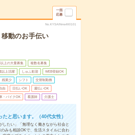
一括
応募
No.KYSAINms460101
、移動のお手伝い
名以上の大量募集
複数名募集
0歳以上活躍
しゅふ歓迎
WEB登録OK
残業少
シフト
交替制勤務
自由
日払いOK
週払いOK
車・バイクOK
看護師
介護士
たと思います。（40代女性）
事がしたい」「無理なく働きながら社会と
日のみも相談OKで、生活スタイルに合わ