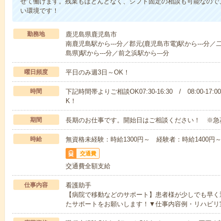
せて働けます。残業もほとんどなく、シフト固定の相談も可能なので
い環境です！
勤務地
鹿児島県鹿児島市
南鹿児島駅から---分／郡元(鹿児島市電)駅から---分／
島県)駅から---分／前之浜駅から---分
曜日頻度
平日のみ週3日～OK！
時間
下記時間帯よりご相談OK07:30-16:30 / 08:00-17:
K！
期間
長期のお仕事です。開始日はご相談ください！ ※急
時給
無資格未経験：時給1300円～ 経験者：時給1400
交通費
交通費全額支給
仕事内容
看護助手
【病院で移動などのサポート】患者様が少しでも早く
たサポートをお願いします！▼仕事内容例・リハビリ