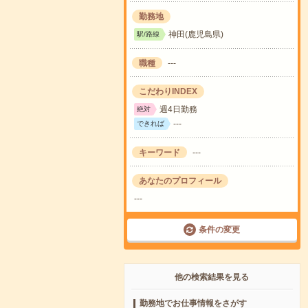
勤務地
神田(鹿児島県)
駅/路線
職種
---
こだわりINDEX
週4日勤務
絶対
---
できれば
キーワード
---
あなたのプロフィール
---
条件の変更
他の検索結果を見る
勤務地でお仕事情報をさがす