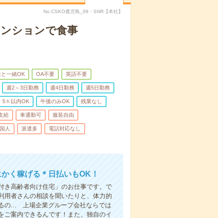
No.CSKO鹿児島_08・SNR【本社】
マンションで食事
と一緒OK
OA不要
英語不要
週2～3日勤務
週4日勤務
週5日勤務
5ｈ以内OK
午後のみOK
残業なし
支給
車通勤可
服装自由
国人
派遣多
電話対応なし
にかく稼げる＊日払いもOK！
付き高齢者向け住宅」のお仕事です。で
利用者さんの相談を聞いたりと、体力的
の... 上場企業グループ会社ならでは
をご案内できるんです！また、独自のイ