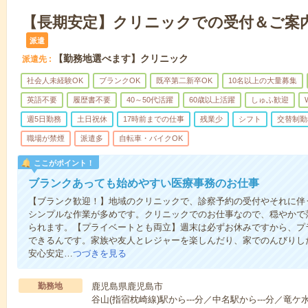
【長期安定】クリニックでの受付＆ご案
派遣
【勤務地選べます】クリニック
派遣先
社会人未経験OK
ブランクOK
既卒第二新卒OK
10名以上の大量募集
英語不要
履歴書不要
40～50代活躍
60歳以上活躍
しゅふ歓迎
週5日勤務
土日祝休
17時前までの仕事
残業少
シフト
交替制勤
職場が禁煙
派遣多
自転車・バイクOK
ここがポイント！
ブランクあっても始めやすい医療事務のお仕事
【ブランク歓迎！】地域のクリニックで、診察予約の受付やそれに伴
シンプルな作業が多めです。クリニックでのお仕事なので、穏やかで
られます。【プライベートとも両立】週末は必ずお休みですから、プ
できるんです。家族や友人とレジャーを楽しんだり、家でのんびりし
安心安定…
つづきを見る
勤務地
鹿児島県鹿児島市
谷山(指宿枕崎線)駅から---分／中名駅から---分／竜ケ水