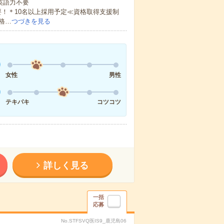
 英語力不要
！＊10名以上採用予定≪資格取得支援制
格…
つづきを見る
女性
男性
テキパキ
コツコツ
詳しく見る
一括
応募
No.STFSVQ医IS9_鹿児島06