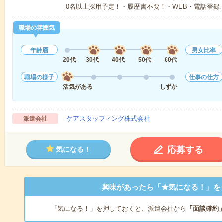
0名以上採用予定！・履歴書不要！・WEB・電話登録
職場の雰囲気
年齢層
男女比率
20代
30代
40代
50代
60代
職場の様子
仕事の仕方
活気がある
しずか
ケアスタッフィング株式会社
派遣会社
応募する
気になる！
興味があったら「★気になる！」を
「気になる！」を押しておくと、派遣会社から
「面談確約