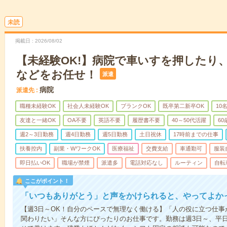
未読
掲載日
2026/08/02
【未経験OK!】病院で車いすを押したり
などをお任せ！
派遣
病院
派遣先
職種未経験OK
社会人未経験OK
ブランクOK
既卒第二新卒OK
10
友達と一緒OK
OA不要
英語不要
履歴書不要
40～50代活躍
6
週2～3日勤務
週4日勤務
週5日勤務
土日祝休
17時前までの仕事
扶養控内
副業・WワークOK
医療福祉
交費支給
車通勤可
服装
即日払いOK
職場が禁煙
派遣多
電話対応なし
ルーティン
自転
ここがポイント！
「いつもありがとう」と声をかけられると、やってよかっ
【週3日～OK！自分のペースで無理なく働ける】「人の役に立つ仕
関わりたい」そんな方にぴったりのお仕事です。勤務は週3日～、平