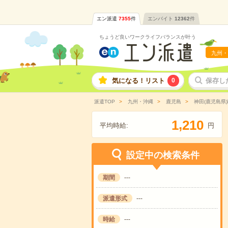
エン派遣
7355
件
エンバイト
12362
件
ちょうど良いワークライフバランスが叶う
九州・
気になる！リスト
0
保存し
派遣TOP
九州・沖縄
鹿児島
神田(鹿児島県
,
1
2
1
0
平均時給:
円
設定中の検索条件
期間
---
派遣形式
---
時給
---