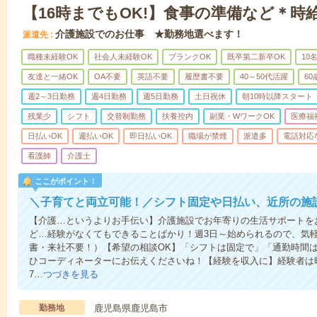
【16時までもOK!】食事の準備など＊時給
介護施設でのお仕事 ★勤務地選べます！
派遣先
職種未経験OK
社会人未経験OK
ブランクOK
既卒第二新卒OK
10
友達と一緒OK
OA不要
英語不要
履歴書不要
40～50代活躍
6
週2～3日勤務
週4日勤務
週5日勤務
土日祝休
朝10時以降スタート
残業少
シフト
交替制勤務
扶養控内
副業・WワークOK
医療福
日払いOK
週払いOK
即日払いOK
職場が禁煙
派遣多
電話対応
看護師
介護士
ここがポイント！
＼子育てと両立可能！／シフト固定や日払い、近所の施
【介護…というよりお手伝い】介護施設でお年寄りの生活サポートを
ど…経験がなくてもできることばかり！週3日～始められるので、気
書・来社不要！）【希望の相談OK】「シフトは固定で」「通勤時間は
ひコーディネーターにお伝えくださいね！【経験を収入に】経験者は時給
7…
つづきを見る
勤務地
鹿児島県鹿児島市