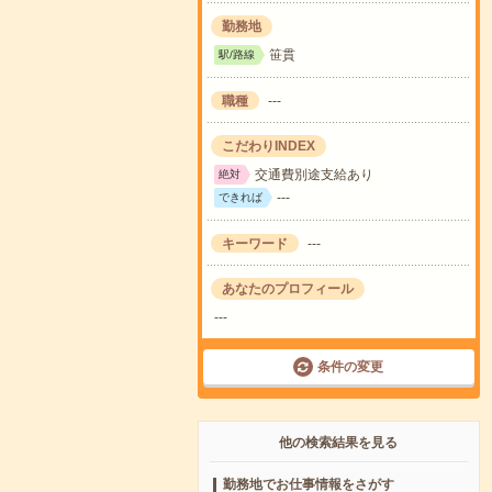
勤務地
笹貫
駅/路線
職種
---
こだわりINDEX
交通費別途支給あり
絶対
---
できれば
キーワード
---
あなたのプロフィール
---
条件の変更
他の検索結果を見る
勤務地でお仕事情報をさがす