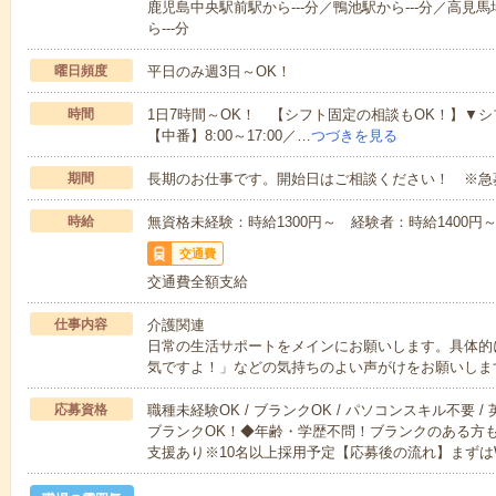
鹿児島中央駅前駅から---分／鴨池駅から---分／高見馬
ら---分
曜日頻度
平日のみ週3日～OK！
時間
1日7時間～OK！ 【シフト固定の相談もOK！】▼シフト例【
【中番】8:00～17:00／…
つづきを見る
期間
長期のお仕事です。開始日はご相談ください！ ※急
時給
無資格未経験：時給1300円～ 経験者：時給1400
交通費
交通費全額支給
仕事内容
介護関連
日常の生活サポートをメインにお願いします。具体的
気ですよ！」などの気持ちのよい声がけをお願いしま
応募資格
職種未経験OK / ブランクOK / パソコンスキル不要 /
ブランクOK！◆年齢・学歴不問！ブランクのある方
支援あり※10名以上採用予定【応募後の流れ】まずは