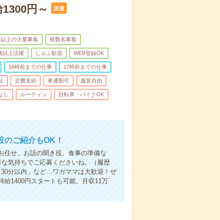
1300円～
派遣
名以上の大量募集
複数名募集
0歳以上活躍
しゅふ歓迎
WEB登録OK
16時前までの仕事
17時前までの仕事
祉
交費支給
車通勤可
服装自由
なし
ルーティン
自転車・バイクOK
設のご紹介もOK！
お任せ。お話の聞き役、食事の準備な
軽な気持ちでご応募くださいね。（履歴
30分以内」など…ワガママは大歓迎！ぜ
1400円スタートも可能。月収11万