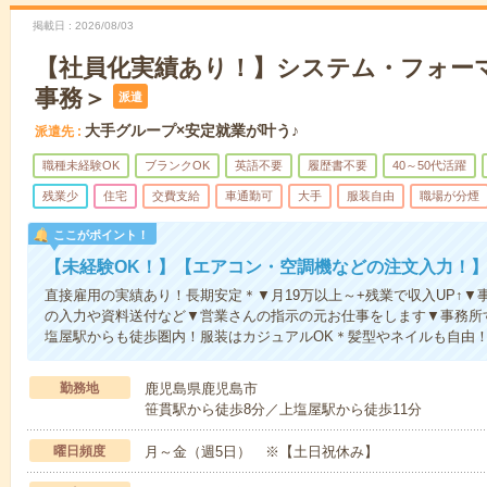
掲載日
2026/08/03
【社員化実績あり！】システム・フォー
事務＞
派遣
大手グループ×安定就業が叶う♪
派遣先
職種未経験OK
ブランクOK
英語不要
履歴書不要
40～50代活躍
残業少
住宅
交費支給
車通勤可
大手
服装自由
職場が分煙
ここがポイント！
【未経験OK！】【エアコン・空調機などの注文入力！
直接雇用の実績あり！長期安定＊▼月19万以上～+残業で収入UP↑
の入力や資料送付など▼営業さんの指示の元お仕事をします▼事務所
塩屋駅からも徒歩圏内！服装はカジュアルOK＊髪型やネイルも自由
勤務地
鹿児島県鹿児島市
笹貫駅から徒歩8分／上塩屋駅から徒歩11分
曜日頻度
月～金（週5日） ※【土日祝休み】