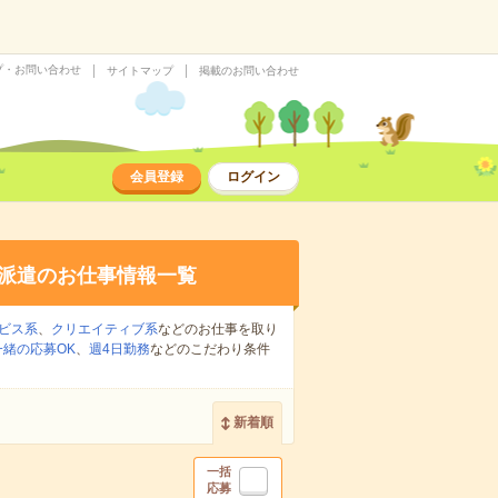
プ・お問い合わせ
サイトマップ
掲載のお問い合わせ
会員登録
ログイン
派遣のお仕事情報一覧
ビス系
、
クリエイティブ系
などのお仕事を取り
緒の応募OK
、
週4日勤務
などのこだわり条件
新着順
一括
応募