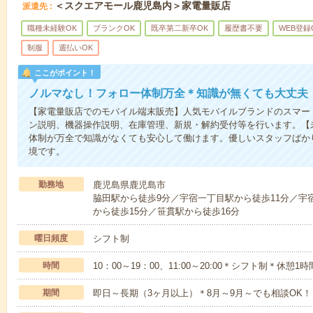
＜スクエアモール鹿児島内＞家電量販店
派遣先
職種未経験OK
ブランクOK
既卒第二新卒OK
履歴書不要
WEB登録
制服
週払いOK
ここがポイント！
ノルマなし！フォロー体制万全＊知識が無くても大丈夫
【家電量販店でのモバイル端末販売】人気モバイルブランドのスマー
ン説明、機器操作説明、在庫管理、新規・解約受付等を行います。【
体制が万全で知識がなくても安心して働けます。優しいスタッフばか
境です。
勤務地
鹿児島県鹿児島市
脇田駅から徒歩9分／宇宿一丁目駅から徒歩11分／宇宿
から徒歩15分／笹貫駅から徒歩16分
曜日頻度
シフト制
時間
10：00～19：00、11:00～20:00＊シフト制＊休憩1時
期間
即日～長期（3ヶ月以上）＊8月～9月～でも相談OK！