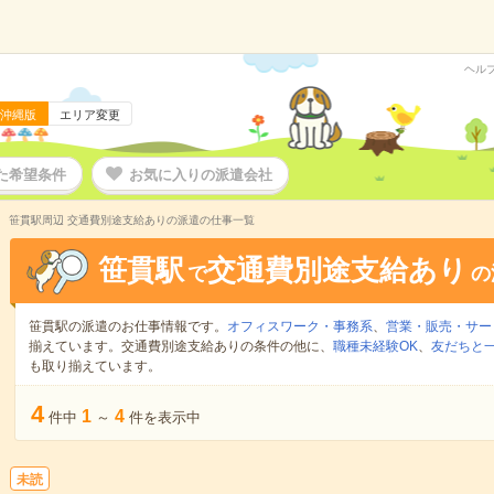
ヘル
沖縄版
エリア変更
た希望条件
お気に入りの派遣会社
笹貫駅周辺 交通費別途支給ありの派遣の仕事一覧
笹貫駅
交通費別途支給あり
で
の
笹貫駅の派遣のお仕事情報です。
オフィスワーク・事務系
、
営業・販売・サー
揃えています。交通費別途支給ありの条件の他に、
職種未経験OK
、
友だちと一
も取り揃えています。
4
1
4
件中
～
件を表示中
未読