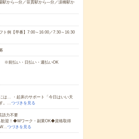
場駅から---分／笹貫駅から---分／涙橋駅か
早番】7:00～16:00／7:30～16:30
募
円～ ※前払い・日払い・週払いOK
には… ・起床のサポート「今日はいい天
す。…
つづきを見る
 英語力不要
も歓迎！◆Wワーク・副業OK◆資格取得
W…
つづきを見る