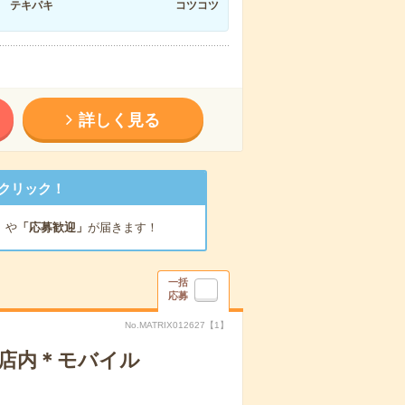
テキパキ
コツコツ
詳しく見る
クリック！
」
や
「応募歓迎」
が届きます！
一括
応募
No.MATRIX012627【1】
販店内＊モバイル