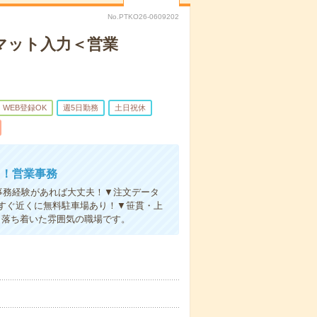
No.PTKO26-0609202
マット入力＜営業
WEB登録OK
週5日勤務
土日祝休
】！営業事務
▼事務経験があれば大丈夫！▼注文データ
すぐ近くに無料駐車場あり！▼笹貫・上
！落ち着いた雰囲気の職場です。