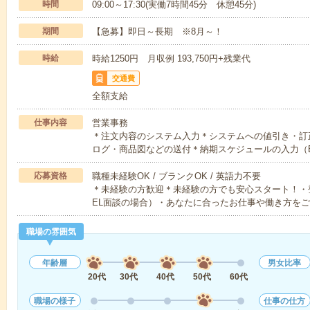
時間
09:00～17:30(実働7時間45分 休憩45分)
期間
【急募】即日～長期 ※8月～！
時給
時給1250円 月収例 193,750円+残業代
交通費
全額支給
仕事内容
営業事務
＊注文内容のシステム入力＊システムへの値引き・訂
ログ・商品図などの送付＊納期スケジュールの入力（E
応募資格
職種未経験OK / ブランクOK / 英語力不要
＊未経験の方歓迎＊未経験の方でも安心スタート！・
EL面談の場合）・あなたに合ったお仕事や働き方を
職場の雰囲気
年齢層
男女比率
20代
30代
40代
50代
60代
職場の様子
仕事の仕方