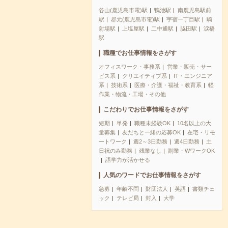
谷山(鹿児島市電)駅
鴨池駅
南鹿児島駅前
駅
郡元(鹿児島市電)駅
宇宿一丁目駅
騎
射場駅
上塩屋駅
二中通駅
脇田駅
涙橋
駅
職種でお仕事情報をさがす
オフィスワーク・事務系
営業・販売・サー
ビス系
クリエイティブ系
IT・エンジニア
系
技術系
医療・介護・福祉・教育系
軽
作業・物流・工場・その他
こだわりでお仕事情報をさがす
短期
単発
職種未経験OK
10名以上の大
量募集
友だちと一緒の応募OK
在宅・リモ
ートワーク
週2～3日勤務
週4日勤務
土
日祝のみ勤務
残業なし
副業・WワークOK
語学力が活かせる
人気のワードでお仕事情報をさがす
急募
年齢不問
財団法人
英語
書類チェ
ック
テレビ局
封入
大学