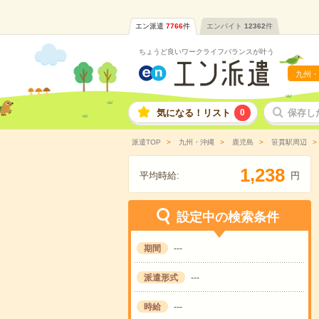
エン派遣
7766
件
エンバイト
12362
件
ちょうど良いワークライフバランスが叶う
九州・
気になる！リスト
0
保存し
派遣TOP
九州・沖縄
鹿児島
笹貫駅周辺
,
1
2
3
8
平均時給:
円
設定中の検索条件
期間
---
派遣形式
---
時給
---