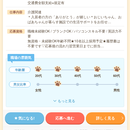
交通費全額支給※規定有
介護関連
仕事内容
＊入居者の方の「ありがとう」が嬉しい＊おじいちゃん、お
ばあちゃんが暮らす施設での生活サポートをお任せ…
職種未経験OK / ブランクOK / パソコンスキル不要 / 英語力不
応募資格
要
無資格・未経験OK年齢不問★10名以上採用予定★履歴書は
不要です▽応募後の流れ1)翌営業日までに担当…
職場の雰囲気
年齢層
20代
30代
40代
50代
60代
男女比率
女性
男性
もっと見る
気になる!
応募へ進む
詳しく見る