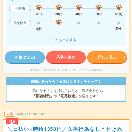
年齢層
20代
30代
40代
50代
60代
男女比率
女性
男性
もっと見る
気になる!
応募へ進む
詳しく見る
派遣会社
株式会社スタッフサービス メディカル事業本部
興味があったら「★気になる！」をタップ！
「気になる！」を押しておくと、派遣会社から
「面談確約」
や
「応募歓迎」
が届きます！
未読
掲載日
2026/08/07
NEW
＼日払い×時給1350円／医療行為なし＊付き添