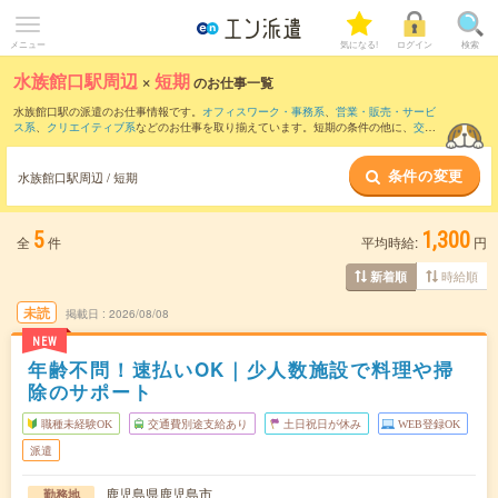
メニュー
気になる!
ログイン
検索
水族館口駅周辺
×
短期
のお仕事一覧
水族館口駅の派遣のお仕事情報です。
オフィスワーク・事務系
、
営業・販売・サービ
ス系
、
クリエイティブ系
などのお仕事を取り揃えています。短期の条件の他に、
交通
費別途支給あり
、
職種未経験OK
、
友だちと一緒の応募OK
などでもお探し頂けます。
条件の変更
水族館口駅周辺 / 短期
5
1,300
全
件
平均時給:
円
時給順
新着順
未読
掲載日
2026/08/08
NEW
年齢不問！速払いOK｜少人数施設で料理や掃
除のサポート
職種未経験OK
交通費別途支給あり
土日祝日が休み
WEB登録OK
派遣
鹿児島県鹿児島市
勤務地