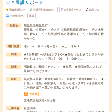
い＊看護サポート
職種未経験OK
交通費別途支給あり
土日祝日が休み
残業なし
WEB登録OK
派遣
鹿児島県鹿児島市
勤務地
鹿児島中央駅から---分／谷山(指宿枕崎線)駅から---分／水族
館口駅から---分／郡元(鹿児島市電)駅から---分／加治屋町駅
から---分
週2日～5日OK（月～金） ★土日休みOK
曜日頻度
★1日4時間～の時短シフトOK★都合に合わせてシフトが決
時間
められますシフト例：7：00～16：009：…
開始日はご相談ください！ ★急募 ★職場が気に入れば、
期間
長期でも働けます！
無資格未経験：時給1350円～ 経験者：時給1400円～ ★
時給
日払い／週払い制度あり（月払いも選べます）※稼働開始時
は手続き完了次第のお支払いとなります。
交通費
交通費全額支給※規定有
看護助手
仕事内容