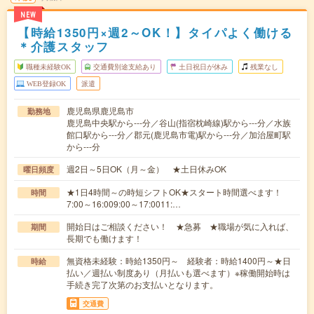
NEW
【時給1350円×週2～OK！】タイパよく働ける
＊介護スタッフ
職種未経験OK
交通費別途支給あり
土日祝日が休み
残業なし
WEB登録OK
派遣
鹿児島県鹿児島市
勤務地
鹿児島中央駅から---分／谷山(指宿枕崎線)駅から---分／水族
館口駅から---分／郡元(鹿児島市電)駅から---分／加治屋町駅
から---分
週2日～5日OK（月～金） ★土日休みOK
曜日頻度
★1日4時間～の時短シフトOK★スタート時間選べます！
時間
7:00～16:009:00～17:0011:…
開始日はご相談ください！ ★急募 ★職場が気に入れば、
期間
長期でも働けます！
無資格未経験：時給1350円～ 経験者：時給1400円～★日
時給
払い／週払い制度あり（月払いも選べます）※稼働開始時は
手続き完了次第のお支払いとなります。
交通費