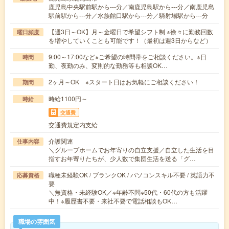
鹿児島中央駅前駅から---分／南鹿児島駅から---分／南鹿児島
駅前駅から---分／水族館口駅から---分／騎射場駅から---分
【週3日～OK】月～金曜日で希望シフト制 ※徐々に勤務回数
曜日頻度
を増やしていくことも可能です！（最初は週3日からなど）
9:00～17:00など※ご希望の時間帯をご相談ください。※日
時間
勤、夜勤のみ、変則的な勤務等も相談OK…
2ヶ月～OK ※スタート日はお気軽にご相談ください！
期間
時給1100円～
時給
交通費
交通費規定内支給
介護関連
仕事内容
＼グループホームでお年寄りの自立支援／自立した生活を目
指すお年寄りたちが、少人数で集団生活を送る「グ…
職種未経験OK / ブランクOK / パソコンスキル不要 / 英語力不
応募資格
要
＼無資格・未経験OK／※年齢不問※50代・60代の方も活躍
中！※履歴書不要・来社不要で電話相談もOK…
職場の雰囲気