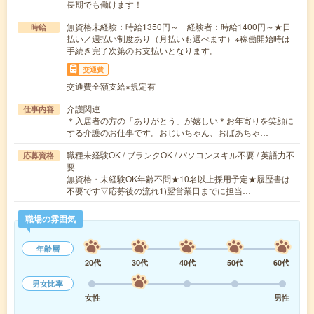
長期でも働けます！
無資格未経験：時給1350円～ 経験者：時給1400円～★日
時給
払い／週払い制度あり（月払いも選べます）※稼働開始時は
手続き完了次第のお支払いとなります。
交通費
交通費全額支給※規定有
介護関連
仕事内容
＊入居者の方の「ありがとう」が嬉しい＊お年寄りを笑顔に
する介護のお仕事です。おじいちゃん、おばあちゃ…
職種未経験OK / ブランクOK / パソコンスキル不要 / 英語力不
応募資格
要
無資格・未経験OK年齢不問★10名以上採用予定★履歴書は
不要です▽応募後の流れ1)翌営業日までに担当…
職場の雰囲気
年齢層
20代
30代
40代
50代
60代
男女比率
女性
男性