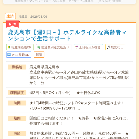
派遣会社
マンパワーグループ株式会社 ケアサービス事業部 （医療福祉介護関連）
未読
掲載日
2026/08/06
NEW
鹿児島市【週2日～】ホテルライクな高齢者マ
ンションで生活サポート
職種未経験OK
交通費別途支給あり
土日祝日が休み
残業なし
WEB登録OK
派遣
鹿児島県鹿児島市
勤務地
鹿児島中央駅から---分／谷山(指宿枕崎線)駅から---分／水族
館口駅から---分／郡元(鹿児島市電)駅から---分／加治屋町駅
から---分
週2日～5日OK（月～金） ★土日休みOK
曜日頻度
★1日4時間～の時短シフトOK★スタート時間選べます！
時間
7:00～16:009:00～17:0011:…
開始日はご相談ください！ ★急募 ★職場が気に入れば、
期間
長期でも働けます！
無資格未経験：時給1350円～ 経験者：時給1400円～ ★
時給
日払い／週払い制度あり（月払いも選べます）※稼働開始時