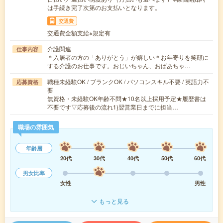
は手続き完了次第のお支払いとなります。
交通費
交通費全額支給※規定有
介護関連
仕事内容
＊入居者の方の「ありがとう」が嬉しい＊お年寄りを笑顔に
する介護のお仕事です。おじいちゃん、おばあちゃ…
職種未経験OK / ブランクOK / パソコンスキル不要 / 英語力不
応募資格
要
無資格・未経験OK年齢不問★10名以上採用予定★履歴書は
不要です▽応募後の流れ1)翌営業日までに担当…
職場の雰囲気
年齢層
20代
30代
40代
50代
60代
男女比率
女性
男性
もっと見る