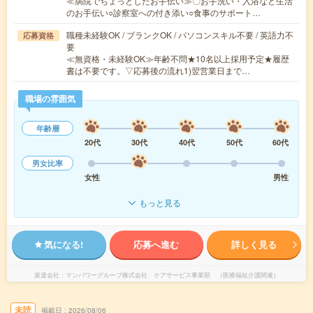
≪病院でちょっとしたお手伝い≫〇お手洗い・入浴など生活
のお手伝い○診察室への付き添い○食事のサポート…
職種未経験OK / ブランクOK / パソコンスキル不要 / 英語力不
応募資格
要
≪無資格・未経験OK≫年齢不問★10名以上採用予定★履歴
書は不要です。▽応募後の流れ1)翌営業日まで…
職場の雰囲気
年齢層
20代
30代
40代
50代
60代
男女比率
女性
男性
もっと見る
気になる!
応募へ進む
詳しく見る
派遣会社
マンパワーグループ株式会社 ケアサービス事業部 （医療福祉介護関連）
未読
掲載日
2026/08/06