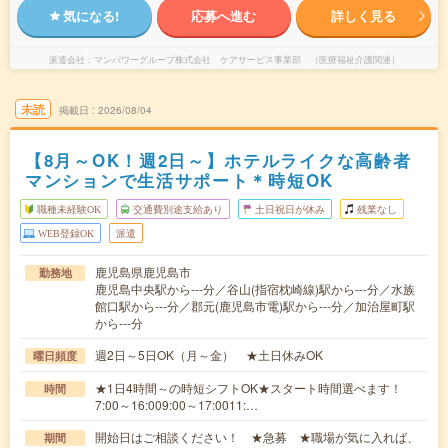
気になる!
応募へ進む
詳しく見る
派遣会社
マンパワーグループ株式会社 ケアサービス事業部 （医療福祉介護関連）
未読
掲載日
2026/08/04
【8月～OK！週2日～】ホテルライクな高齢者
マンションで生活サポート＊時短OK
職種未経験OK
交通費別途支給あり
土日祝日が休み
残業なし
WEB登録OK
派遣
鹿児島県鹿児島市
勤務地
鹿児島中央駅から---分／谷山(指宿枕崎線)駅から---分／水族
館口駅から---分／郡元(鹿児島市電)駅から---分／加治屋町駅
から---分
週2日～5日OK（月～金） ★土日休みOK
曜日頻度
★1日4時間～の時短シフトOK★スタート時間選べます！
時間
7:00～16:009:00～17:0011:…
開始日はご相談ください！ ★急募 ★職場が気に入れば、
期間