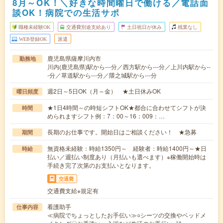
8月～OK！＼好きな時間曜日で働ける／電話面
談OK！病院での生活サポ
職種未経験OK
交通費別途支給あり
土日祝日が休み
残業なし
WEB登録OK
派遣
鹿児島県薩摩川内市
勤務地
川内(鹿児島県)駅から---分／西方駅から---分／上川内駅から--
-分／草道駅から---分／隈之城駅から---分
週2日～5日OK（月～金） ★土日休みOK
曜日頻度
★1日4時間～の時短シフトOK★都合に合わせてシフトが決
時間
められますシフト例：7：00～16：009：…
長期のお仕事です。開始日はご相談ください！ ★急募
期間
無資格未経験：時給1350円～ 経験者：時給1400円～★日
時給
払い／週払い制度あり（月払いも選べます）※稼働開始時は
手続き完了次第のお支払いとなります。
交通費
交通費支給※規定有
看護助手
仕事内容
≪病院でちょっとしたお手伝い≫○シーツの交換やベッドメ