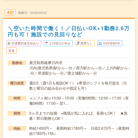
未読
掲載日
2026/08/02
＼空いた時間で働く！／日払いOK×1勤務2.6万
円も可！施設での見回りなど
交通費別途支給あり
土日祝日が休み
残業なし
WEB登録OK
派遣
鹿児島県薩摩川内市
勤務地
川内(鹿児島県)駅から---分／西方駅から---分／上川内駅から--
-分／草道駅から---分／隈之城駅から---分
週2日（週1日も相談OK！） ※希望のシフトを毎月提出（日
曜日頻度
数と曜日の組み合わせや固定も可）
≪シフト例≫10:00～15:00（実働5時間）12:00～17:00（実
時間
働5時間）17:00～翌1…
3ヵ月までの短期 ※職場が気に入れば、長期もOK！ ★急
期間
募！即日勤務もOK！
時給1450円～ 夜勤時給1760円～ 日収2.6万円～（夜勤時
時給
給1760円×15h）