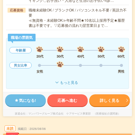
イキング〇お手洗い・入浴など生活のお手伝い○診…
職種未経験OK / ブランクOK / パソコンスキル不要 / 英語力不
応募資格
要
≪無資格・未経験OK≫年齢不問★10名以上採用予定★履歴
書は不要です。▽応募後の流れ1)翌営業日まで…
職場の雰囲気
年齢層
20代
30代
40代
50代
60代
男女比率
女性
男性
もっと見る
気になる!
応募へ進む
詳しく見る
派遣会社
マンパワーグループ株式会社 ケアサービス事業部 （医療福祉介護関連）
未読
掲載日
2026/08/06