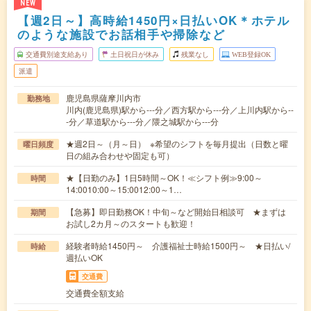
NEW
【週2日～】高時給1450円×日払いOK＊ホテル
のような施設でお話相手や掃除など
交通費別途支給あり
土日祝日が休み
残業なし
WEB登録OK
派遣
鹿児島県薩摩川内市
勤務地
川内(鹿児島県)駅から---分／西方駅から---分／上川内駅から--
-分／草道駅から---分／隈之城駅から---分
★週2日～（月～日） ※希望のシフトを毎月提出（日数と曜
曜日頻度
日の組み合わせや固定も可）
★【日勤のみ】1日5時間～OK！≪シフト例≫9:00～
時間
14:0010:00～15:0012:00～1…
【急募】即日勤務OK！中旬～など開始日相談可 ★まずは
期間
お試し2カ月～のスタートも歓迎！
経験者時給1450円～ 介護福祉士時給1500円～ ★日払い/
時給
週払いOK
交通費
交通費全額支給