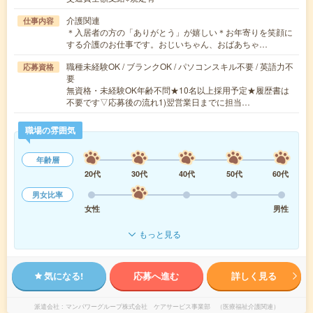
介護関連
仕事内容
＊入居者の方の「ありがとう」が嬉しい＊お年寄りを笑顔に
する介護のお仕事です。おじいちゃん、おばあちゃ…
職種未経験OK / ブランクOK / パソコンスキル不要 / 英語力不
応募資格
要
無資格・未経験OK年齢不問★10名以上採用予定★履歴書は
不要です▽応募後の流れ1)翌営業日までに担当…
職場の雰囲気
年齢層
20代
30代
40代
50代
60代
男女比率
女性
男性
もっと見る
気になる!
応募へ進む
詳しく見る
派遣会社
マンパワーグループ株式会社 ケアサービス事業部 （医療福祉介護関連）