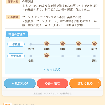
介護関連
仕事内容
まるでホテルのような施設で働けるお仕事です！できたばか
りの施設が多く、利用者さんの要介護度も低め！体…
ブランクOK / パソコンスキル不要 / 英語力不要
応募資格
＜無資格・ブランクOK！＞介護の経験をお持ちの方！・年
齢、学歴不問！・WワークOK！・10名以上採用…
職場の雰囲気
年齢層
20代
30代
40代
50代
60代
男女比率
女性
男性
もっと見る
気になる!
応募へ進む
詳しく見る
派遣会社
ケアスタッフィング株式会社