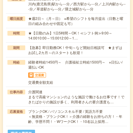
川内(鹿児島県)駅から---分／西方駅から---分／上川内駅から--
-分／草道駅から---分／隈之城駅から---分
★週2日～（月～日） ※希望のシフトを毎月提出（日数と曜
曜日頻度
日の組み合わせや固定も可）
★【日勤のみ】1日5時間～OK！≪シフト例≫9:00～
時間
14:0010:00～15:0012:00～1…
【急募】即日勤務OK！中旬～など開始日相談可 ★まずは
期間
お試し2カ月～のスタートも歓迎！
経験者時給1450円～ 介護福祉士時給1500円～ ※日払い/
時給
週払いOK
交通費
交通費全額支給
介護関連
仕事内容
まるで高級マンションのような施設で働けるお仕事です！で
きたばかりの施設が多く、利用者さんの要介護度も…
ブランクOK / パソコンスキル不要 / 英語力不要
応募資格
＜無資格・ブランクOK！＞介護の経験をお持ちの方！・年
齢、学歴不問！・WワークOK！・10名以上採用…