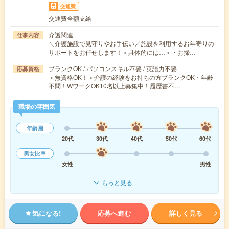
交通費
交通費全額支給
介護関連
仕事内容
＼介護施設で見守りやお手伝い／施設を利用するお年寄りの
サポートをお任せします！＜具体的には…＞・お掃…
ブランクOK / パソコンスキル不要 / 英語力不要
応募資格
＜無資格OK！＞介護の経験をお持ちの方ブランクOK・年齢
不問！WワークOK10名以上募集中！履歴書不…
職場の雰囲気
年齢層
20代
30代
40代
50代
60代
男女比率
女性
男性
もっと見る
気になる!
応募へ進む
詳しく見る