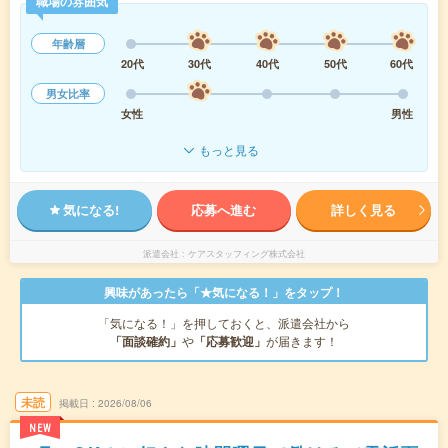
職場の雰囲気
年齢層
20代
30代
40代
50代
60代
男女比率
女性
男性
もっと見る
気になる!
応募へ進む
詳しく見る
派遣会社
ケアスタッフィング株式会社
興味があったら「★気になる！」をタップ！
「気になる！」を押しておくと、派遣会社から
「面談確約」
や
「応募歓迎」
が届きます！
未読
掲載日
2026/08/06
NEW