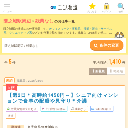
メニュー
気になる!
ログイン
検索
隈之城駅周辺
×
残業なし
のお仕事一覧
隈之城駅の派遣のお仕事情報です。
オフィスワーク・事務系
、
営業・販売・サービス
系
、
クリエイティブ系
などのお仕事を取り揃えています。残業なしの条件の他に、
交
通費別途支給あり
、
職種未経験OK
、
友だちと一緒の応募OK
などのこだわり条件も取
り揃えています。
条件の変更
隈之城駅周辺 / 残業なし
5
1,410
全
件
平均時給:
円
時給順
新着順
未読
掲載日
2026/08/07
NEW
【週2日＊高時給1450円～】シニア向けマンシ
ョンで食事の配膳や見守り＊介護
交通費別途支給あり
土日祝日が休み
残業なし
WEB登録OK
派遣
鹿児島県薩摩川内市
勤務地