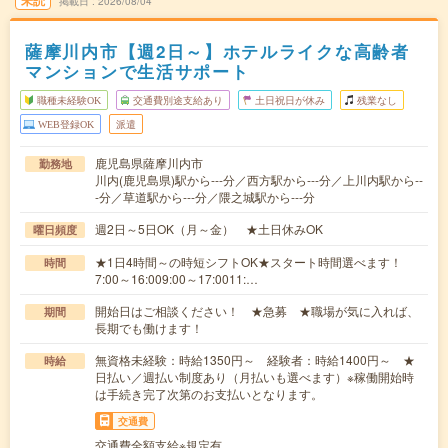
未読
掲載日
2026/08/04
薩摩川内市【週2日～】ホテルライクな高齢者
マンションで生活サポート
職種未経験OK
交通費別途支給あり
土日祝日が休み
残業なし
WEB登録OK
派遣
鹿児島県薩摩川内市
勤務地
川内(鹿児島県)駅から---分／西方駅から---分／上川内駅から--
-分／草道駅から---分／隈之城駅から---分
週2日～5日OK（月～金） ★土日休みOK
曜日頻度
★1日4時間～の時短シフトOK★スタート時間選べます！
時間
7:00～16:009:00～17:0011:…
開始日はご相談ください！ ★急募 ★職場が気に入れば、
期間
長期でも働けます！
無資格未経験：時給1350円～ 経験者：時給1400円～ ★
時給
日払い／週払い制度あり（月払いも選べます）※稼働開始時
は手続き完了次第のお支払いとなります。
交通費
交通費全額支給※規定有