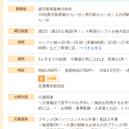
勤務地
鹿児島県薩摩川内市
川内(鹿児島県)駅から---分／西方駅から---分／上川内
ら---分
曜日頻度
週2日（週1日も相談OK！）※希望のシフトを毎月提
時間
≪シフト例≫10:00～15:00（実働5時間）12:00～17:0
時間）などご希望に応…
つづきを見る
期間
3ヵ月までの短期 ※職場が気に入れば、長期もOK！
時給
時給1450円～ 夜勤時給1760円～ 日収2.6万円～（夜
交通費
交通費全額支給
仕事内容
介護関連
＼介護施設で見守りやお手伝い／施設を利用するお年
的には…＞・お掃除・食事配膳・入居者とお話・トイ
応募資格
ブランクOK / パソコンスキル不要 / 英語力不要
＜無資格OK！＞介護の経験をお持ちの方ブランクOK