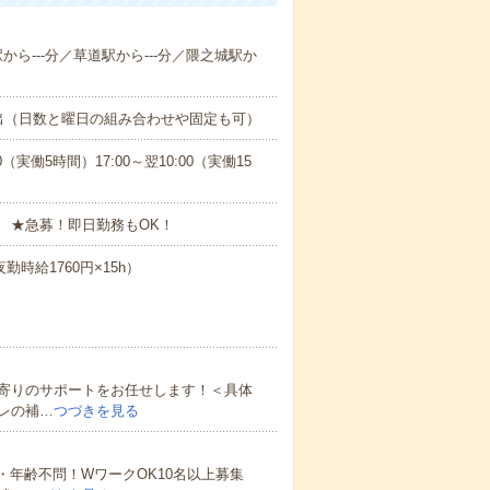
駅から---分／草道駅から---分／隈之城駅か
出（日数と曜日の組み合わせや固定も可）
0（実働5時間）17:00～翌10:00（実働15
 ★急募！即日勤務もOK！
勤時給1760円×15h）
寄りのサポートをお任せします！＜具体
レの補…
つづきを見る
・年齢不問！WワークOK10名以上募集