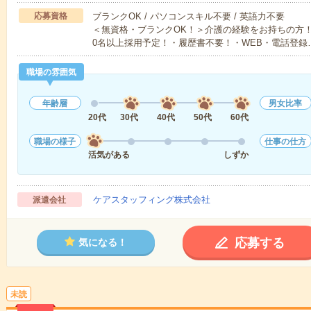
応募資格
ブランクOK / パソコンスキル不要 / 英語力不要
＜無資格・ブランクOK！＞介護の経験をお持ちの方！
0名以上採用予定！・履歴書不要！・WEB・電話登録
職場の雰囲気
年齢層
男女比率
20代
30代
40代
50代
60代
職場の様子
仕事の仕方
活気がある
しずか
ケアスタッフィング株式会社
派遣会社
応募する
気になる！
未読