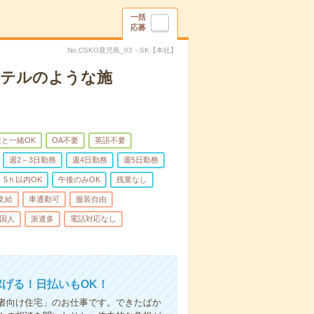
一括
応募
No.CSKO鹿児島_03・SK【本社】
＊ホテルのような施
と一緒OK
OA不要
英語不要
週2～3日勤務
週4日勤務
週5日勤務
5ｈ以内OK
午後のみOK
残業なし
支給
車通勤可
服装自由
国人
派遣多
電話対応なし
稼げる！日払いもOK！
者向け住宅」のお仕事です。できたばか