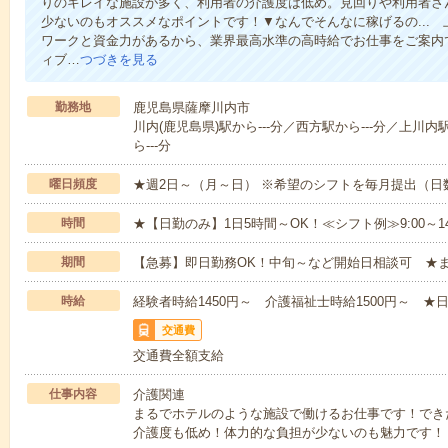
りのキレイな施設が多く、利用者の介護度は低め。見回りや利用者さ
少ないのもオススメなポイントです！▼なんでそんなに稼げるの...
ワークと資金力があるから、業界最高水準の高時給でお仕事をご案内
ィブ…
つづきを見る
勤務地
鹿児島県薩摩川内市
川内(鹿児島県)駅から---分／西方駅から---分／上川内
ら---分
曜日頻度
★週2日～（月～日） ※希望のシフトを毎月提出（
時間
★【日勤のみ】1日5時間～OK！≪シフト例≫9:00～14:001
期間
【急募】即日勤務OK！中旬～など開始日相談可 ★
時給
経験者時給1450円～ 介護福祉士時給1500円～ ★日
交通費
交通費全額支給
仕事内容
介護関連
まるでホテルのような施設で働けるお仕事です！でき
介護度も低め！体力的な負担が少ないのも魅力です！