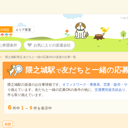
ヘル
沖縄版
エリア変更
た希望条件
お気に入りの派遣会社
隈之城駅周辺 友だちと一緒の応募OKの派遣の仕事一覧
隈之城駅
友だちと一緒の応募
で
隈之城駅の派遣のお仕事情報です。
オフィスワーク・事務系
、
営業・販売・サ
り揃えています。友だちと一緒の応募OKの条件の他に、
交通費別途支給あり
件も取り揃えています。
6
1
6
件中
～
件を表示中
未読