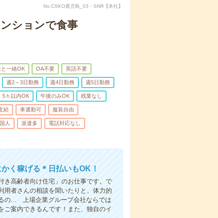
No.CSKO鹿児島_03・SNR【本社】
マンションで食事
と一緒OK
OA不要
英語不要
週2～3日勤務
週4日勤務
週5日勤務
5ｈ以内OK
午後のみOK
残業なし
支給
車通勤可
服装自由
国人
派遣多
電話対応なし
にかく稼げる＊日払いもOK！
付き高齢者向け住宅」のお仕事です。で
利用者さんの相談を聞いたりと、体力的
の... 上場企業グループ会社ならでは
をご案内できるんです！また、独自のイ