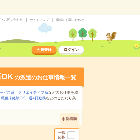
プ・お問い合わせ
サイトマップ
掲載のお問い合わせ
会員登録
ログイン
OK
の派遣のお仕事情報一覧
ービス系
、
クリエイティブ系
などのお仕事を取
、
職種未経験OK
、
週4日勤務
などのこだわり条
新着順
一括
応募