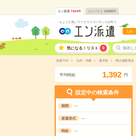
エン派遣
7424
件
エンバイト
12450
件
ちょうど良いワークライフバランスが叶う
九州・
気になる！リスト
0
保存し
派遣TOP
九州・沖縄
鹿児島
隈之城駅周辺
,
1
3
9
2
平均時給:
円
設定中の検索条件
期間
---
派遣形式
---
時給
---