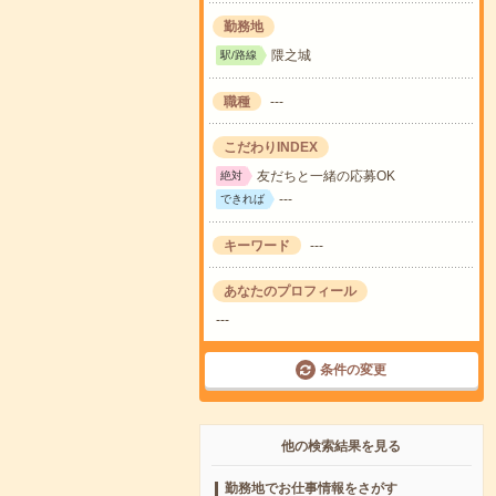
勤務地
隈之城
駅/路線
職種
---
こだわりINDEX
友だちと一緒の応募OK
絶対
---
できれば
キーワード
---
あなたのプロフィール
---
条件の変更
他の検索結果を見る
勤務地でお仕事情報をさがす