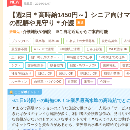
NEW
掲載日
2026/08/07
【週2日＊高時給1450円～】シニア向け
の配膳や見守り＊介護
派遣
介護施設や病院 ※ご自宅近辺からご案内可能
派遣先
ブランクOK
既卒第二新卒OK
10名以上の大量募集
複数名募集
友達
履歴書不要
40～50代活躍
60歳以上活躍
しゅふ歓迎
WEB登録OK
土日祝休
朝10時以降スタート
16時前までの仕事
17時前までの仕事
シフト
交替制勤務
扶養控内
副業・WワークOK
医療福祉
交費
社食/補助あり
日払いOK
週払いOK
即日払いOK
職場が禁煙
外
ルーティン
自転車・バイクOK
看護師
栄養士
介護士
ここがポイント！
≪1日5時間～の時短OK！≫業界最高水準の高時給でと
▼まるで高級マンションのような施設で働ける！ 人気の「サービス
きたばかりのキレイな施設が多く、利用者の介護度は低め。見回りや
な負担が少ないのもオススメなポイントです！▼なんでそんなに稼げる
のネットワークと資金力があるから、業界最高水準の高時給でお仕事