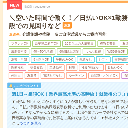
NEW
掲載日
2026/08/09
＼空いた時間で働く！／日払いOK×1勤務
設での見回りなど
派遣
介護施設や病院 ※ご自宅近辺からご案内可能
派遣先
ブランクOK
既卒第二新卒OK
10名以上の大量募集
複数名募集
友達
履歴書不要
40～50代活躍
60歳以上活躍
しゅふ歓迎
WEB登録OK
深夜・早朝
5ｈ以内OK
午後のみOK
残業なし
シフト
交替制勤
医療福祉
交費支給
車通勤可
制服
社食/補助あり
日払いOK
外国人
派遣多
電話対応なし
ルーティン
自転車・バイクOK
看
ここがポイント！
週1日～相談OK！業界最高水準の高時給！就業後のフォ
▼日払い対応〇とにかくすぐに収入がほしい方必見！急な出費等でお
ん。日払い手数料も業界最安手数料でご利用いただけます！（日払い手
5円。）▼なんでそんなに稼げるの... 上場企業グループ会社なら
界最高水準の高時給でお仕事をご案内できるんです！▼弊社スタッフ
グ…
つづきを見る