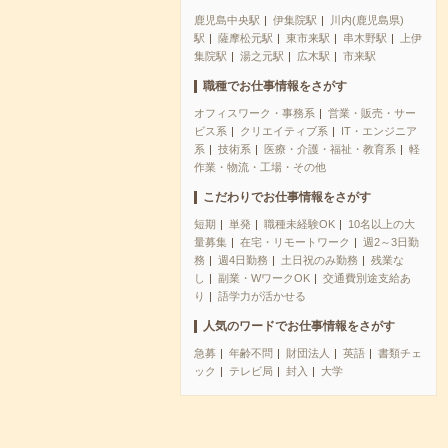
鹿児島中央駅
伊集院駅
川内(鹿児島県)
駅
薩摩松元駅
東市来駅
串木野駅
上伊
集院駅
湯之元駅
広木駅
市来駅
職種でお仕事情報をさがす
オフィスワーク・事務系
営業・販売・サー
ビス系
クリエイティブ系
IT・エンジニア
系
技術系
医療・介護・福祉・教育系
軽
作業・物流・工場・その他
こだわりでお仕事情報をさがす
短期
単発
職種未経験OK
10名以上の大
量募集
在宅・リモートワーク
週2～3日勤
務
週4日勤務
土日祝のみ勤務
残業な
し
副業・WワークOK
交通費別途支給あ
り
語学力が活かせる
人気のワードでお仕事情報をさがす
急募
年齢不問
財団法人
英語
書類チェ
ック
テレビ局
封入
大学