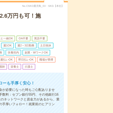
No.CSKO鹿児島_03・SKG【本社】
2.6万円も可！施
と一緒OK
OA不要
英語不要
週1OK
週2～3日勤務
土日祝休
務
扶養控内
副業・WワークOK
週払いOK
即日払いOK
職場が禁煙
護師
栄養士
介護士
ローも手厚く安心！
金が必要になった時もご心配ありませ
数料：セブン銀行55円、その他銀行16
ではのネットワークと資金力があるから、業
の手厚いフォロー！就業前のヒアリン