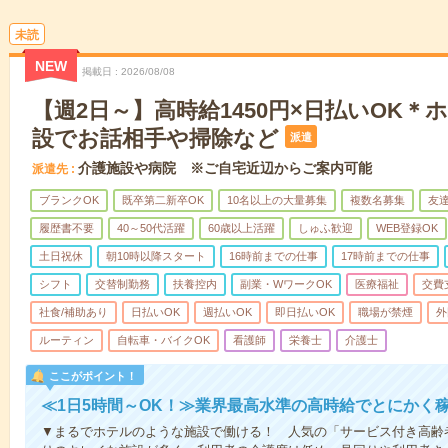
未読
NEW
掲載日
2026/08/08
【週2日～】高時給1450円×日払いOK
設でお話相手や掃除など
派遣
介護施設や病院 ※ご自宅近辺からご案内可能
派遣先
ブランクOK
既卒第二新卒OK
10名以上の大量募集
複数名募集
友達
履歴書不要
40～50代活躍
60歳以上活躍
しゅふ歓迎
WEB登録OK
土日祝休
朝10時以降スタート
16時前までの仕事
17時前までの仕事
シフト
交替制勤務
扶養控内
副業・WワークOK
医療福祉
交費
社食/補助あり
日払いOK
週払いOK
即日払いOK
職場が禁煙
外
ルーティン
自転車・バイクOK
看護師
栄養士
介護士
ここがポイント！
≪1日5時間～OK！≫業界最高水準の高時給でとにかく
▼まるでホテルのような施設で働ける！ 人気の「サービス付き高齢