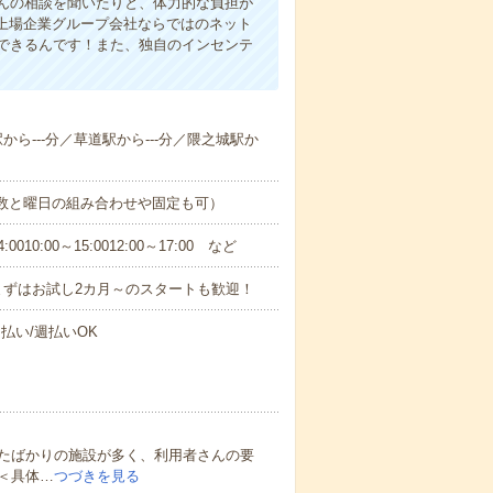
んの相談を聞いたりと、体力的な負担が
 上場企業グループ会社ならではのネット
できるんです！また、独自のインセンテ
駅から---分／草道駅から---分／隈之城駅か
日数と曜日の組み合わせや固定も可）
0:00～15:0012:00～17:00 など
まずはお試し2カ月～のスタートも歓迎！
払い/週払いOK
たばかりの施設が多く、利用者さんの要
＜具体…
つづきを見る