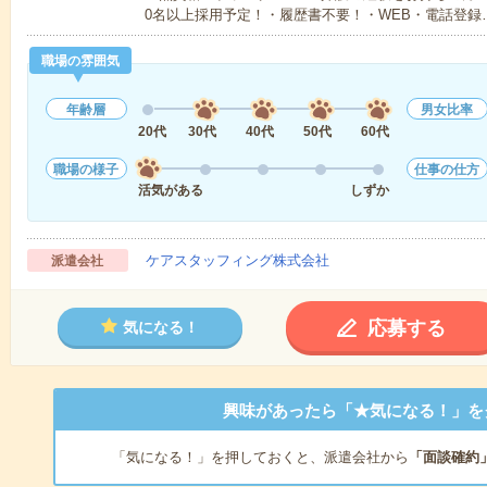
0名以上採用予定！・履歴書不要！・WEB・電話登録
職場の雰囲気
年齢層
男女比率
20代
30代
40代
50代
60代
職場の様子
仕事の仕方
活気がある
しずか
ケアスタッフィング株式会社
派遣会社
応募する
気になる！
興味があったら「★気になる！」を
「気になる！」を押しておくと、派遣会社から
「面談確約