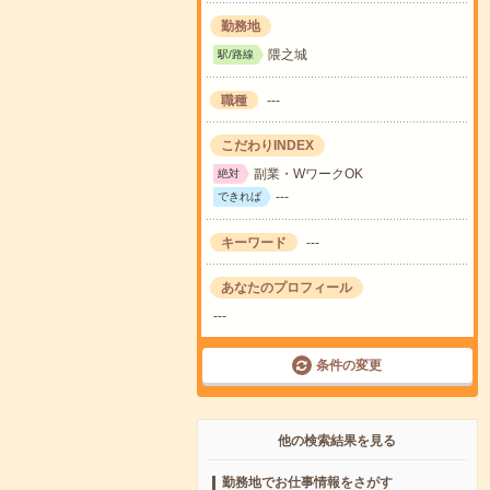
勤務地
隈之城
駅/路線
職種
---
こだわりINDEX
副業・WワークOK
絶対
---
できれば
キーワード
---
あなたのプロフィール
---
条件の変更
他の検索結果を見る
勤務地でお仕事情報をさがす