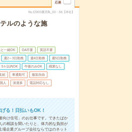
応募
No.CSKO鹿児島_03・SK【本社】
＊ホテルのような施
と一緒OK
OA不要
英語不要
週2～3日勤務
週4日勤務
週5日勤務
5ｈ以内OK
午後のみOK
残業なし
支給
車通勤可
服装自由
国人
派遣多
電話対応なし
稼げる！日払いもOK！
者向け住宅」のお仕事です。できたばか
んの相談を聞いたりと、体力的な負担が
 上場企業グループ会社ならではのネット