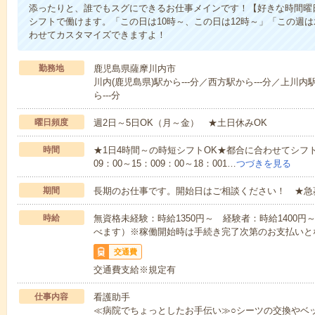
添ったりと、誰でもスグにできるお仕事メインです！【好きな時間曜日
シフトで働けます。「この日は10時～、この日は12時～」「この週
わせてカスタマイズできますよ！
勤務地
鹿児島県薩摩川内市
川内(鹿児島県)駅から---分／西方駅から---分／上川内
ら---分
曜日頻度
週2日～5日OK（月～金） ★土日休みOK
時間
★1日4時間～の時短シフトOK★都合に合わせてシフト
09：00～15：009：00～18：001…
つづきを見る
期間
長期のお仕事です。開始日はご相談ください！ ★急
時給
無資格未経験：時給1350円～ 経験者：時給1400
べます）※稼働開始時は手続き完了次第のお支払いと
交通費
交通費支給※規定有
仕事内容
看護助手
≪病院でちょっとしたお手伝い≫○シーツの交換やベ