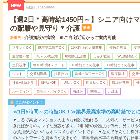
NEW
掲載日
2026/08/07
【週2日＊高時給1450円～】シニア向け
の配膳や見守り＊介護
派遣
介護施設や病院 ※ご自宅近辺からご案内可能
派遣先
ブランクOK
既卒第二新卒OK
10名以上の大量募集
複数名募集
友達
履歴書不要
40～50代活躍
60歳以上活躍
しゅふ歓迎
WEB登録OK
土日祝休
朝10時以降スタート
16時前までの仕事
17時前までの仕事
シフト
交替制勤務
扶養控内
副業・WワークOK
医療福祉
交費
社食/補助あり
日払いOK
週払いOK
即日払いOK
職場が禁煙
外
ルーティン
自転車・バイクOK
看護師
栄養士
介護士
ここがポイント！
≪1日5時間～の時短OK！≫業界最高水準の高時給でと
▼まるで高級マンションのような施設で働ける！ 人気の「サービス
きたばかりのキレイな施設が多く、利用者の介護度は低め。見回りや
な負担が少ないのもオススメなポイントです！▼なんでそんなに稼げる
のネットワークと資金力があるから、業界最高水準の高時給でお仕事