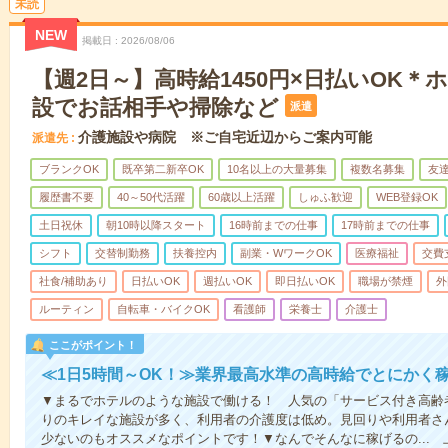
未読
NEW
掲載日
2026/08/06
【週2日～】高時給1450円×日払いOK
設でお話相手や掃除など
派遣
介護施設や病院 ※ご自宅近辺からご案内可能
派遣先
ブランクOK
既卒第二新卒OK
10名以上の大量募集
複数名募集
友達
履歴書不要
40～50代活躍
60歳以上活躍
しゅふ歓迎
WEB登録OK
土日祝休
朝10時以降スタート
16時前までの仕事
17時前までの仕事
シフト
交替制勤務
扶養控内
副業・WワークOK
医療福祉
交費
社食/補助あり
日払いOK
週払いOK
即日払いOK
職場が禁煙
外
ルーティン
自転車・バイクOK
看護師
栄養士
介護士
ここがポイント！
≪1日5時間～OK！≫業界最高水準の高時給でとにかく
▼まるでホテルのような施設で働ける！ 人気の「サービス付き高齢
りのキレイな施設が多く、利用者の介護度は低め。見回りや利用者さ
少ないのもオススメなポイントです！▼なんでそんなに稼げるの...