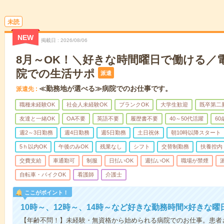
未読
NEW
掲載日
2026/08/06
8月～OK！＼好きな時間曜日で働ける／
院での生活サポ
派遣
≪勤務地が選べる≫病院でのお仕事です。
派遣先
職種未経験OK
社会人未経験OK
ブランクOK
大学生歓迎
既卒第二
友達と一緒OK
OA不要
英語不要
履歴書不要
40～50代活躍
6
週2～3日勤務
週4日勤務
週5日勤務
土日祝休
朝10時以降スタート
5ｈ以内OK
午後のみOK
残業なし
シフト
交替制勤務
扶養控内
交費支給
車通勤可
制服
日払いOK
週払いOK
職場が禁煙
自転車・バイクOK
看護師
介護士
ここがポイント！
10時～、12時～、14時～など好きな勤務時間×好きな曜
【年齢不問！】未経験・無資格から始められる病院でのお仕事。患者