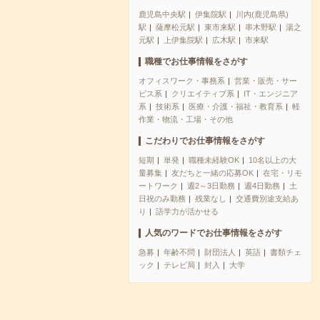
鹿児島中央駅
伊集院駅
川内(鹿児島県)
駅
薩摩松元駅
東市来駅
串木野駅
湯之
元駅
上伊集院駅
広木駅
市来駅
職種でお仕事情報をさがす
オフィスワーク・事務系
営業・販売・サー
ビス系
クリエイティブ系
IT・エンジニア
系
技術系
医療・介護・福祉・教育系
軽
作業・物流・工場・その他
こだわりでお仕事情報をさがす
短期
単発
職種未経験OK
10名以上の大
量募集
友だちと一緒の応募OK
在宅・リモ
ートワーク
週2～3日勤務
週4日勤務
土
日祝のみ勤務
残業なし
交通費別途支給あ
り
語学力が活かせる
人気のワードでお仕事情報をさがす
急募
年齢不問
財団法人
英語
書類チェ
ック
テレビ局
封入
大学