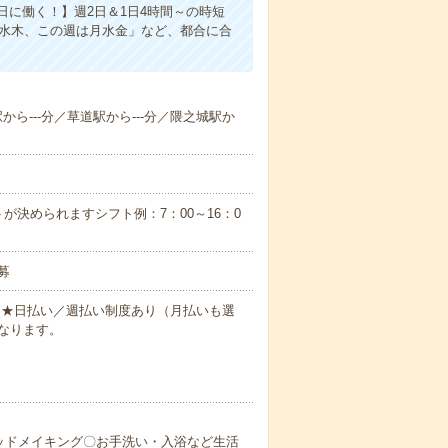
に働く！】週2日＆1日4時間～の時短
は水木、この週は月水金」など、都合に合
駅から---分／草道駅から---分／隈之城駅か
が決められますシフト例：7：00～16：0
募
円～★日払い／週払い制度あり（月払いも選
なります。
ッドメイキング〇お手洗い・入浴など生活