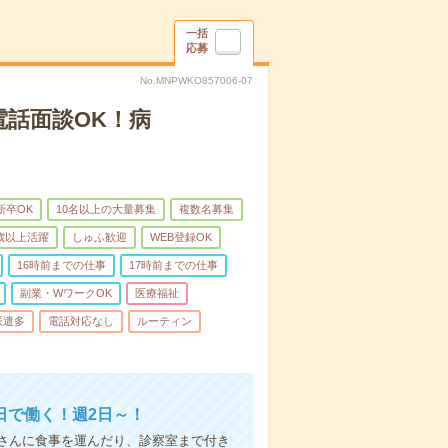
一括
応募
No.MNPWKO857006-07
電話面談OK！病
新卒OK
10名以上の大量募集
複数名募集
0歳以上活躍
しゅふ歓迎
WEB登録OK
16時前までの仕事
17時前までの仕事
副業・WワークOK
医療福祉
派遣多
電話対応なし
ルーティン
日で働く！週2日～！
さんに食事を運んだり、診察室まで付き