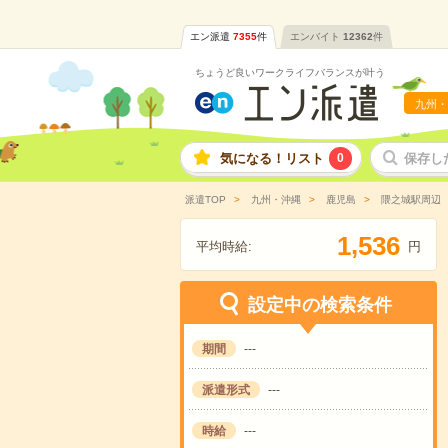
エン派遣
7355
件
エンバイト
12362
件
ちょうど良いワークライフバランスが叶う
九州・
気になる！リスト
0
保存し
派遣TOP
九州・沖縄
鹿児島
隈之城駅周辺
,
1
5
3
6
平均時給:
円
設定中の検索条件
期間
---
派遣形式
---
時給
---