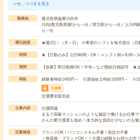
ンセ…
つづきを見る
勤務地
鹿児島県薩摩川内市
川内(鹿児島県)駅から---分／西方駅から---分／上川内
ら---分
曜日頻度
★週2日～（月～日） ※希望のシフトを毎月提出（
時間
★【日勤のみ】1日5時間～OK！≪シフト例≫9:00～14:001
期間
【急募】即日勤務OK！中旬～など開始日相談可 ★
時給
経験者時給1450円～ 介護福祉士時給1500円～ ※日
交通費
交通費全額支給
仕事内容
介護関連
まるで高級マンションのような施設で働けるお仕事で
さんの要介護度も低め！体力的な負担が少ないのも魅
応募資格
ブランクOK / パソコンスキル不要 / 英語力不要
＜無資格・ブランクOK！＞介護の経験をお持ちの方！