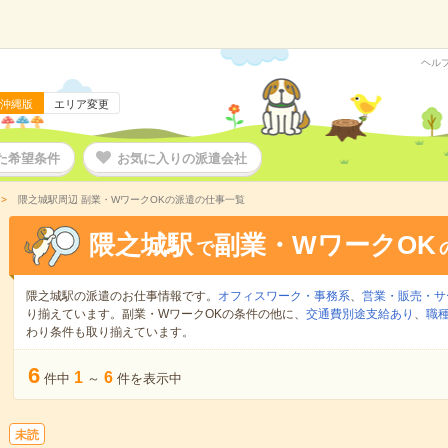
ヘル
沖縄版
エリア変更
た希望条件
お気に入りの派遣会社
隈之城駅周辺 副業・WワークOKの派遣の仕事一覧
隈之城駅
副業・WワークOK
で
隈之城駅の派遣のお仕事情報です。
オフィスワーク・事務系
、
営業・販売・サ
り揃えています。副業・WワークOKの条件の他に、
交通費別途支給あり
、
職種
わり条件も取り揃えています。
6
1
6
件中
～
件を表示中
未読