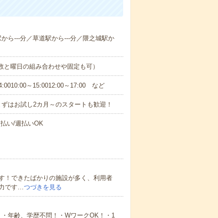
駅から---分／草道駅から---分／隈之城駅か
日数と曜日の組み合わせや固定も可）
0:00～15:0012:00～17:00 など
まずはお試し2カ月～のスタートも歓迎！
払い/週払いOK
す！できたばかりの施設が多く、利用者
力です…
つづきを見る
・年齢、学歴不問！・WワークOK！・1