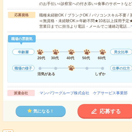
のお手伝い○診察室への付き添い○食事のサポートな
応募資格
職種未経験OK / ブランクOK / パソコンスキル不要 /
≪無資格・未経験OK≫年齢不問★10名以上採用予定
営業日までに担当より電話・メールでご連絡2)電話…
職場の雰囲気
年齢層
男女比率
20代
30代
40代
50代
60代
職場の様子
仕事の仕方
活気がある
しずか
マンパワーグループ株式会社 ケアサービス事業部 
派遣会社
応募する
気になる！