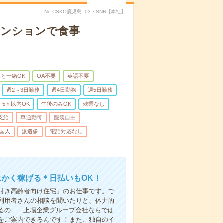
No.CSKO鹿児島_03・SNR【本社】
マンションで食事
と一緒OK
OA不要
英語不要
週2～3日勤務
週4日勤務
週5日勤務
5ｈ以内OK
午後のみOK
残業なし
支給
車通勤可
服装自由
国人
派遣多
電話対応なし
にかく稼げる＊日払いもOK！
付き高齢者向け住宅」のお仕事です。で
利用者さんの相談を聞いたりと、体力的
の... 上場企業グループ会社ならでは
をご案内できるんです！また、独自のイ