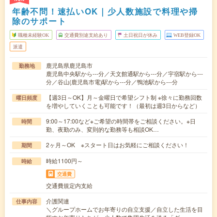
年齢不問！速払いOK｜少人数施設で料理や掃
除のサポート
職種未経験OK
交通費別途支給あり
土日祝日が休み
WEB登録OK
派遣
鹿児島県鹿児島市
勤務地
鹿児島中央駅から---分／天文館通駅から---分／宇宿駅から---
分／谷山(鹿児島市電)駅から---分／鴨池駅から---分
【週3日～OK】月～金曜日で希望シフト制 ※徐々に勤務回数
曜日頻度
を増やしていくことも可能です！（最初は週3日からなど）
9:00～17:00など※ご希望の時間帯をご相談ください。※日
時間
勤、夜勤のみ、変則的な勤務等も相談OK…
2ヶ月～OK ※スタート日はお気軽にご相談ください！
期間
時給1100円～
時給
交通費
交通費規定内支給
介護関連
仕事内容
＼グループホームでお年寄りの自立支援／自立した生活を目