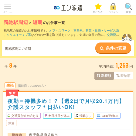
メニュー
気になる!
ログイン
検索
鴨池駅周辺
×
短期
のお仕事一覧
鴨池駅の派遣のお仕事情報です。
オフィスワーク・事務系
、
営業・販売・サービス系
、
クリエイティブ系
などのお仕事を取り揃えています。短期の条件の他に、
交通費別
途支給あり
、
職種未経験OK
、
友だちと一緒の応募OK
などでもお探し頂けます。
条件の変更
鴨池駅周辺 / 短期
8
1,263
全
件
平均時給:
円
時給順
新着順
未読
掲載日
2026/08/07
NEW
夜勤＝待機多め！？【週2日で月収20.1万円】
介護スタッフ＊日払いOK!
交通費別途支給あり
土日祝日が休み
残業なし
WEB登録OK
派遣
鹿児島県鹿児島市
勤務地