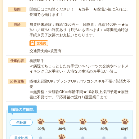
開始日はご相談ください！ ★急募 ★職場が気に入れば、
期間
長期でも働けます！
無資格未経験：時給1350円～ 経験者：時給1400円～★日
時給
払い／週払い制度あり（月払いも選べます）※稼働開始時は
手続き完了次第のお支払いとなります。
交通費
交通費支給※規定有
看護助手
仕事内容
≪病院でちょっとしたお手伝い≫○シーツの交換やベッドメ
イキング〇お手洗い・入浴など生活のお手伝い○診…
職種未経験OK / ブランクOK / パソコンスキル不要 / 英語力不
応募資格
要
≪無資格・未経験OK≫年齢不問★10名以上採用予定★履歴
書は不要です。▽応募後の流れ1)翌営業日まで…
職場の雰囲気
年齢層
20代
30代
40代
50代
60代
男女比率