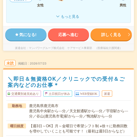
女性
男性
もっと見る
気になる!
応募へ進む
詳しく見る
派遣会社
マンパワーグループ株式会社 ケアサービス事業部 （医療福祉介護関連）
未読
掲載日
2026/07/23
＼即日＆無資格OK／クリニックでの受付＆ご
案内などのお仕事＊
交通費別途支給あり
土日祝日が休み
WEB登録OK
派遣
鹿児島県鹿児島市
勤務地
鹿児島中央駅から---分／天文館通駅から---分／宇宿駅から---
分／谷山(鹿児島市電)駅から---分／鴨池駅から---分
【週3日～OK】月～金曜日で希望シフト制 ※徐々に勤務回数
曜日頻度
を増やしていくことも可能です！（最初は週3日からなど）