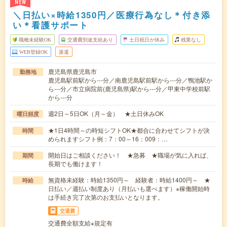
NEW
＼日払い×時給1350円／医療行為なし＊付き添
い＊看護サポート
職種未経験OK
交通費別途支給あり
土日祝日が休み
残業なし
WEB登録OK
派遣
鹿児島県鹿児島市
勤務地
鹿児島駅前駅から---分／南鹿児島駅前駅から---分／鴨池駅か
ら---分／市立病院前(鹿児島県)駅から---分／甲東中学校前駅
から---分
週2日～5日OK（月～金） ★土日休みOK
曜日頻度
★1日4時間～の時短シフトOK★都合に合わせてシフトが決
時間
められますシフト例：7：00～16：009：…
開始日はご相談ください！ ★急募 ★職場が気に入れば、
期間
長期でも働けます！
無資格未経験：時給1350円～ 経験者：時給1400円～ ★
時給
日払い／週払い制度あり（月払いも選べます）※稼働開始時
は手続き完了次第のお支払いとなります。
交通費
交通費全額支給※規定有