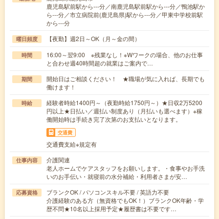
鹿児島駅前駅から---分／南鹿児島駅前駅から---分／鴨池駅か
ら---分／市立病院前(鹿児島県)駅から---分／甲東中学校前駅
から---分
【夜勤】週2日～OK（月～金の間）
曜日頻度
16:00～翌9:00 ※残業なし！※Wワークの場合、他のお仕事
時間
と合わせ週40時間超の就業はご案内で…
開始日はご相談ください！ ★職場が気に入れば、長期でも
期間
働けます！
経験者時給1400円～（夜勤時給1750円～）★日収2万5200
時給
円以上★日払い／週払い制度あり（月払いも選べます）※稼
働開始時は手続き完了次第のお支払いとなります。
交通費
交通費支給※規定有
介護関連
仕事内容
老人ホームでケアスタッフをお願いします。・食事やお手洗
いのお手伝い・就寝前の水分補給・利用者さまが安…
ブランクOK / パソコンスキル不要 / 英語力不要
応募資格
介護経験のある方（無資格でもOK！）ブランクOK年齢・学
歴不問★10名以上採用予定★履歴書は不要です…