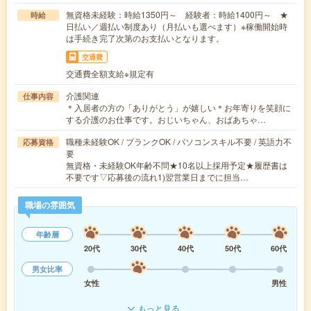
無資格未経験：時給1350円～ 経験者：時給1400円～ ★
時給
日払い／週払い制度あり（月払いも選べます）※稼働開始時
は手続き完了次第のお支払いとなります。
交通費
交通費全額支給※規定有
介護関連
仕事内容
＊入居者の方の「ありがとう」が嬉しい＊お年寄りを笑顔に
する介護のお仕事です。おじいちゃん、おばあちゃ…
職種未経験OK / ブランクOK / パソコンスキル不要 / 英語力不
応募資格
要
無資格・未経験OK年齢不問★10名以上採用予定★履歴書は
不要です▽応募後の流れ1)翌営業日までに担当…
職場の雰囲気
年齢層
20代
30代
40代
50代
60代
男女比率
女性
男性
もっと見る