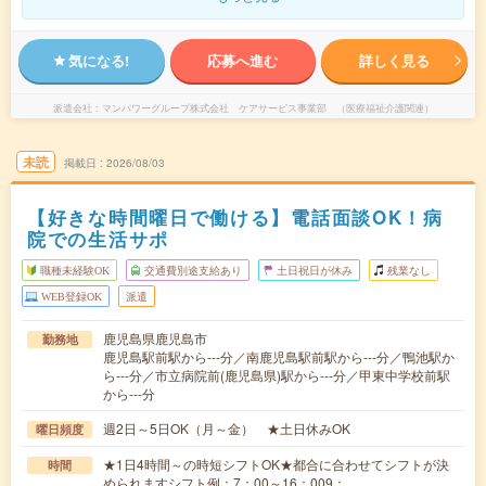
気になる!
応募へ進む
詳しく見る
派遣会社
マンパワーグループ株式会社 ケアサービス事業部 （医療福祉介護関連）
未読
掲載日
2026/08/03
【好きな時間曜日で働ける】電話面談OK！病
院での生活サポ
職種未経験OK
交通費別途支給あり
土日祝日が休み
残業なし
WEB登録OK
派遣
鹿児島県鹿児島市
勤務地
鹿児島駅前駅から---分／南鹿児島駅前駅から---分／鴨池駅か
ら---分／市立病院前(鹿児島県)駅から---分／甲東中学校前駅
から---分
週2日～5日OK（月～金） ★土日休みOK
曜日頻度
★1日4時間～の時短シフトOK★都合に合わせてシフトが決
時間
められますシフト例：7：00～16：009：…