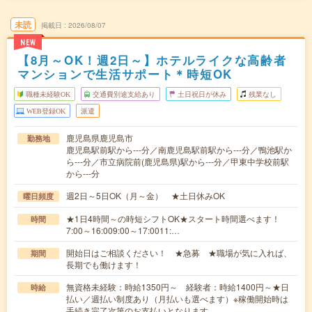
未読
掲載日
2026/08/07
NEW
【8月～OK！週2日～】ホテルライクな高齢者
マンションで生活サポート＊時短OK
職種未経験OK
交通費別途支給あり
土日祝日が休み
残業なし
WEB登録OK
派遣
鹿児島県鹿児島市
勤務地
鹿児島駅前駅から---分／南鹿児島駅前駅から---分／鴨池駅か
ら---分／市立病院前(鹿児島県)駅から---分／甲東中学校前駅
から---分
週2日～5日OK（月～金） ★土日休みOK
曜日頻度
★1日4時間～の時短シフトOK★スタート時間選べます！
時間
7:00～16:009:00～17:0011:…
開始日はご相談ください！ ★急募 ★職場が気に入れば、
期間
長期でも働けます！
無資格未経験：時給1350円～ 経験者：時給1400円～★日
時給
払い／週払い制度あり（月払いも選べます）※稼働開始時は
手続き完了次第のお支払いとなります。