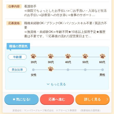
看護助手
仕事内容
≪病院でちょっとしたお手伝い≫〇お手洗い・入浴など生活
のお手伝い○診察室への付き添い○食事のサポート…
職種未経験OK / ブランクOK / パソコンスキル不要 / 英語力不
応募資格
要
≪無資格・未経験OK≫年齢不問★10名以上採用予定★履歴
書は不要です。▽応募後の流れ1)翌営業日まで…
職場の雰囲気
年齢層
20代
30代
40代
50代
60代
男女比率
女性
男性
もっと見る
気になる!
応募へ進む
詳しく見る
派遣会社
マンパワーグループ株式会社 ケアサービス事業部 （医療福祉介護関連）