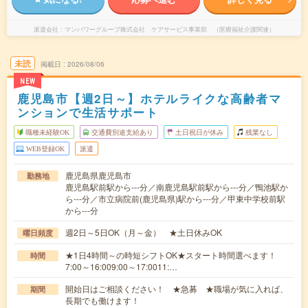
派遣会社
マンパワーグループ株式会社 ケアサービス事業部 （医療福祉介護関連）
未読
掲載日
2026/08/06
NEW
鹿児島市【週2日～】ホテルライクな高齢者マ
ンションで生活サポート
職種未経験OK
交通費別途支給あり
土日祝日が休み
残業なし
WEB登録OK
派遣
鹿児島県鹿児島市
勤務地
鹿児島駅前駅から---分／南鹿児島駅前駅から---分／鴨池駅か
ら---分／市立病院前(鹿児島県)駅から---分／甲東中学校前駅
から---分
週2日～5日OK（月～金） ★土日休みOK
曜日頻度
★1日4時間～の時短シフトOK★スタート時間選べます！
時間
7:00～16:009:00～17:0011:…
開始日はご相談ください！ ★急募 ★職場が気に入れば、
期間
長期でも働けます！