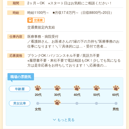
2ヶ月～OK ※スタート日はお気軽にご相談ください！
期間
時給1100円～ ■月収17.6万円～（日収8800円×20日）
時給
交通費
交通費規定内支給
医療事務・病院受付
仕事内容
／看護師さん、お医者さんの“縁の下の力持ち”医療事務のお
仕事になります！＼▽具体的には…・受付で患者…
ブランクOK / パソコンスキル不要 / 英語力不要
応募資格
※履歴書不要・来社不要で電話相談もOK！少しでも気になる
方は是非応募をお待ちしております！＼応募後の…
職場の雰囲気
年齢層
20代
30代
40代
50代
60代
男女比率
女性
男性
もっと見る