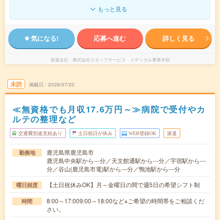
もっと見る
気になる!
応募へ進む
詳しく見る
派遣会社
株式会社スタッフサービス メディカル事業本部
未読
掲載日
2026/07/20
≪無資格でも月収17.6万円～≫病院で受付やカ
ルテの整理など
交通費別途支給あり
土日祝日が休み
WEB登録OK
派遣
鹿児島県鹿児島市
勤務地
鹿児島中央駅から---分／天文館通駅から---分／宇宿駅から---
分／谷山(鹿児島市電)駅から---分／鴨池駅から---分
【土日祝休みOK】月～金曜日の間で週5日の希望シフト制
曜日頻度
8:00～17:009:00～18:00など※ご希望の時間帯をご相談くだ
時間
さい。