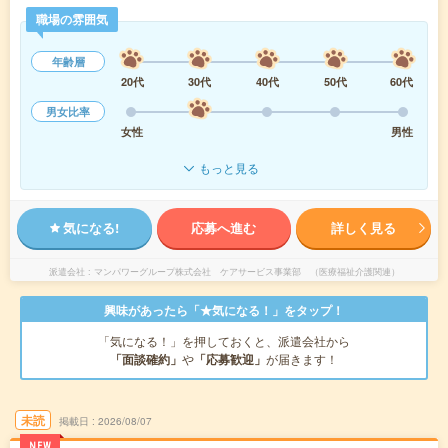
職場の雰囲気
年齢層
20代
30代
40代
50代
60代
男女比率
女性
男性
もっと見る
気になる!
応募へ進む
詳しく見る
派遣会社
マンパワーグループ株式会社 ケアサービス事業部 （医療福祉介護関連）
興味があったら「★気になる！」をタップ！
「気になる！」を押しておくと、派遣会社から
「面談確約」
や
「応募歓迎」
が届きます！
未読
掲載日
2026/08/07
NEW