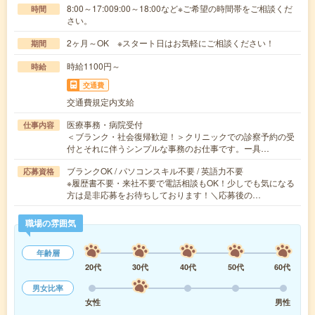
8:00～17:009:00～18:00など※ご希望の時間帯をご相談くだ
時間
さい。
2ヶ月～OK ※スタート日はお気軽にご相談ください！
期間
時給1100円～
時給
交通費
交通費規定内支給
医療事務・病院受付
仕事内容
＜ブランク・社会復帰歓迎！＞クリニックでの診察予約の受
付とそれに伴うシンプルな事務のお仕事です。ー具…
ブランクOK / パソコンスキル不要 / 英語力不要
応募資格
※履歴書不要・来社不要で電話相談もOK！少しでも気になる
方は是非応募をお待ちしております！＼応募後の…
職場の雰囲気
年齢層
20代
30代
40代
50代
60代
男女比率
女性
男性