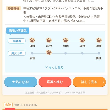
指すお年寄りたちが、少人数で集団生活を送る「グ…
職種未経験OK / ブランクOK / パソコンスキル不要 / 英語力不
応募資格
要
＼無資格・未経験OK／※年齢不問※50代・60代の方も活躍
中！※履歴書不要・来社不要で電話相談もOK…
職場の雰囲気
年齢層
20代
30代
40代
50代
60代
男女比率
女性
男性
もっと見る
気になる!
応募へ進む
詳しく見る
派遣会社
株式会社スタッフサービス メディカル事業本部
未読
掲載日
2026/08/07