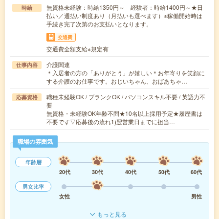
無資格未経験：時給1350円～ 経験者：時給1400円～★日
時給
払い／週払い制度あり（月払いも選べます）※稼働開始時は
手続き完了次第のお支払いとなります。
交通費
交通費全額支給※規定有
介護関連
仕事内容
＊入居者の方の「ありがとう」が嬉しい＊お年寄りを笑顔に
する介護のお仕事です。おじいちゃん、おばあちゃ…
職種未経験OK / ブランクOK / パソコンスキル不要 / 英語力不
応募資格
要
無資格・未経験OK年齢不問★10名以上採用予定★履歴書は
不要です▽応募後の流れ1)翌営業日までに担当…
職場の雰囲気
年齢層
20代
30代
40代
50代
60代
男女比率
女性
男性
もっと見る