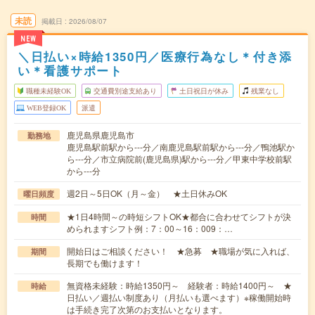
未読
掲載日
2026/08/07
NEW
＼日払い×時給1350円／医療行為なし＊付き添
い＊看護サポート
職種未経験OK
交通費別途支給あり
土日祝日が休み
残業なし
WEB登録OK
派遣
鹿児島県鹿児島市
勤務地
鹿児島駅前駅から---分／南鹿児島駅前駅から---分／鴨池駅か
ら---分／市立病院前(鹿児島県)駅から---分／甲東中学校前駅
から---分
週2日～5日OK（月～金） ★土日休みOK
曜日頻度
★1日4時間～の時短シフトOK★都合に合わせてシフトが決
時間
められますシフト例：7：00～16：009：…
開始日はご相談ください！ ★急募 ★職場が気に入れば、
期間
長期でも働けます！
無資格未経験：時給1350円～ 経験者：時給1400円～ ★
時給
日払い／週払い制度あり（月払いも選べます）※稼働開始時
は手続き完了次第のお支払いとなります。