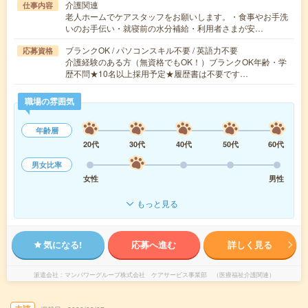
介護関連
仕事内容
老人ホームでケアスタッフをお願いします。・食事やお手洗
いのお手伝い・就寝前の水分補給・利用者さまが安…
ブランクOK / パソコンスキル不要 / 英語力不要
応募資格
介護経験のある方（無資格でもOK！）ブランクOK年齢・学
歴不問★10名以上採用予定★履歴書は不要です…
職場の雰囲気
年齢層
20代
30代
40代
50代
60代
男女比率
女性
男性
もっと見る
気になる!
応募へ進む
詳しく見る
派遣会社
マンパワーグループ株式会社 ケアサービス事業部 （医療福祉介護関連）