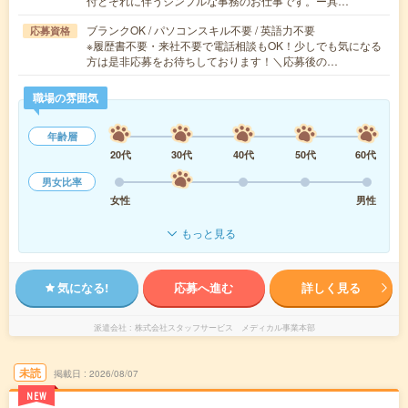
付とそれに伴うシンプルな事務のお仕事です。ー具…
ブランクOK / パソコンスキル不要 / 英語力不要
応募資格
※履歴書不要・来社不要で電話相談もOK！少しでも気になる
方は是非応募をお待ちしております！＼応募後の…
職場の雰囲気
年齢層
20代
30代
40代
50代
60代
男女比率
女性
男性
もっと見る
気になる!
応募へ進む
詳しく見る
派遣会社
株式会社スタッフサービス メディカル事業本部
未読
掲載日
2026/08/07
NEW