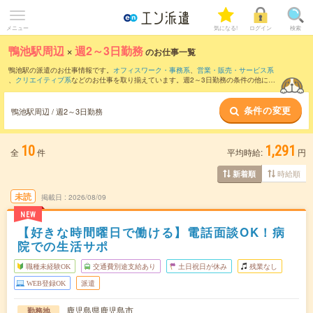
メニュー
気になる!
ログイン
検索
鴨池駅周辺
×
週2～3日勤務
のお仕事一覧
鴨池駅の派遣のお仕事情報です。
オフィスワーク・事務系
、
営業・販売・サービス系
、
クリエイティブ系
などのお仕事を取り揃えています。週2～3日勤務の条件の他に、
交通費別途支給あり
、
職種未経験OK
、
友だちと一緒の応募OK
などのこだわり条件も
取り揃えています。
条件の変更
鴨池駅周辺 / 週2～3日勤務
10
1,291
全
件
平均時給:
円
時給順
新着順
未読
掲載日
2026/08/09
NEW
【好きな時間曜日で働ける】電話面談OK！病
院での生活サポ
職種未経験OK
交通費別途支給あり
土日祝日が休み
残業なし
WEB登録OK
派遣
鹿児島県鹿児島市
勤務地