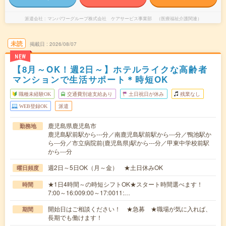
派遣会社
マンパワーグループ株式会社 ケアサービス事業部 （医療福祉介護関連）
未読
掲載日
2026/08/07
NEW
【8月～OK！週2日～】ホテルライクな高齢者
マンションで生活サポート＊時短OK
職種未経験OK
交通費別途支給あり
土日祝日が休み
残業なし
WEB登録OK
派遣
鹿児島県鹿児島市
勤務地
鹿児島駅前駅から---分／南鹿児島駅前駅から---分／鴨池駅か
ら---分／市立病院前(鹿児島県)駅から---分／甲東中学校前駅
から---分
週2日～5日OK（月～金） ★土日休みOK
曜日頻度
★1日4時間～の時短シフトOK★スタート時間選べます！
時間
7:00～16:009:00～17:0011:…
開始日はご相談ください！ ★急募 ★職場が気に入れば、
期間
長期でも働けます！