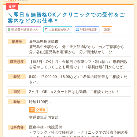
NEW
＼即日＆無資格OK／クリニックでの受付＆ご
案内などのお仕事＊
交通費別途支給あり
土日祝日が休み
WEB登録OK
派遣
鹿児島県鹿児島市
勤務地
鹿児島中央駅から---分／天文館通駅から---分／宇宿駅から---
分／谷山(鹿児島市電)駅から---分／鴨池駅から---分
【週3日～OK】月～金曜日で希望シフト制 ※徐々に勤務回数
曜日頻度
を増やしていくことも可能です！（最初は週3日からなど）
8:00～17:009:00～18:00など※ご希望の時間帯をご相談くだ
時間
さい。
2ヶ月～OK ※スタート日はお気軽にご相談ください！
期間
時給1100円～
時給
交通費
交通費規定内支給
医療事務・病院受付
仕事内容
＜ブランク・社会復帰歓迎！＞クリニックでの診察予約の受