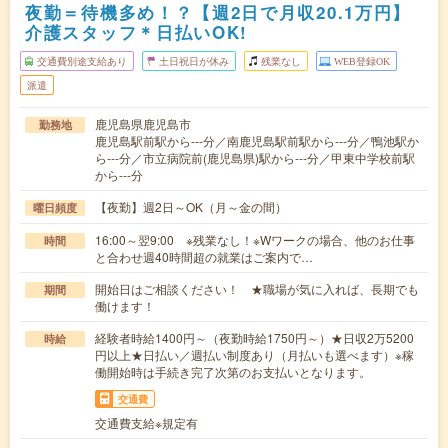
夜勤＝待機多め！？【週2日で月収20.1万円】
介護スタッフ＊日払いOK!
交通費別途支給あり
土日祝日が休み
残業なし
WEB登録OK
派遣
鹿児島県鹿児島市
勤務地
鹿児島駅前駅から---分／南鹿児島駅前駅から---分／鴨池駅か
ら---分／市立病院前(鹿児島県)駅から---分／甲東中学校前駅
から---分
【夜勤】週2日～OK（月～金の間）
曜日頻度
16:00～翌9:00 ※残業なし！※Wワークの場合、他のお仕事
時間
と合わせ週40時間超の就業はご案内で…
開始日はご相談ください！ ★職場が気に入れば、長期でも
期間
働けます！
経験者時給1400円～（夜勤時給1750円～）★日収2万5200
時給
円以上★日払い／週払い制度あり（月払いも選べます）※稼
働開始時は手続き完了次第のお支払いとなります。
交通費
交通費支給※規定有