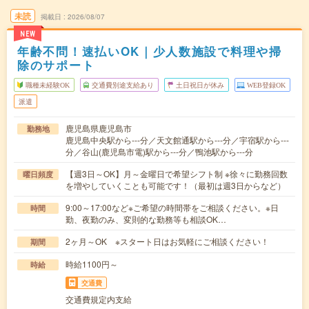
未読
掲載日
2026/08/07
NEW
年齢不問！速払いOK｜少人数施設で料理や掃
除のサポート
職種未経験OK
交通費別途支給あり
土日祝日が休み
WEB登録OK
派遣
鹿児島県鹿児島市
勤務地
鹿児島中央駅から---分／天文館通駅から---分／宇宿駅から---
分／谷山(鹿児島市電)駅から---分／鴨池駅から---分
【週3日～OK】月～金曜日で希望シフト制 ※徐々に勤務回数
曜日頻度
を増やしていくことも可能です！（最初は週3日からなど）
9:00～17:00など※ご希望の時間帯をご相談ください。※日
時間
勤、夜勤のみ、変則的な勤務等も相談OK…
2ヶ月～OK ※スタート日はお気軽にご相談ください！
期間
時給1100円～
時給
交通費
交通費規定内支給