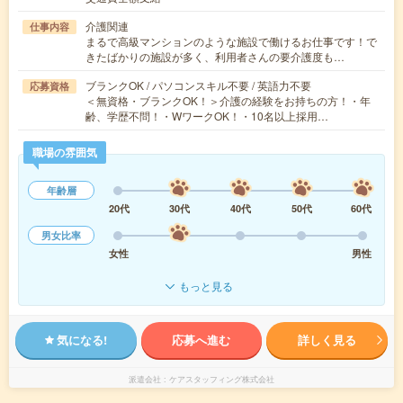
介護関連
仕事内容
まるで高級マンションのような施設で働けるお仕事です！で
きたばかりの施設が多く、利用者さんの要介護度も…
ブランクOK / パソコンスキル不要 / 英語力不要
応募資格
＜無資格・ブランクOK！＞介護の経験をお持ちの方！・年
齢、学歴不問！・WワークOK！・10名以上採用…
職場の雰囲気
年齢層
20代
30代
40代
50代
60代
男女比率
女性
男性
もっと見る
気になる!
応募へ進む
詳しく見る
派遣会社
ケアスタッフィング株式会社