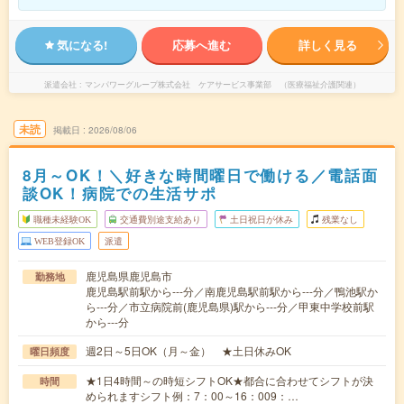
気になる!
応募へ進む
詳しく見る
派遣会社
マンパワーグループ株式会社 ケアサービス事業部 （医療福祉介護関連）
未読
掲載日
2026/08/06
8月～OK！＼好きな時間曜日で働ける／電話面
談OK！病院での生活サポ
職種未経験OK
交通費別途支給あり
土日祝日が休み
残業なし
WEB登録OK
派遣
鹿児島県鹿児島市
勤務地
鹿児島駅前駅から---分／南鹿児島駅前駅から---分／鴨池駅か
ら---分／市立病院前(鹿児島県)駅から---分／甲東中学校前駅
から---分
週2日～5日OK（月～金） ★土日休みOK
曜日頻度
★1日4時間～の時短シフトOK★都合に合わせてシフトが決
時間
められますシフト例：7：00～16：009：…