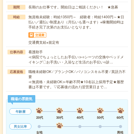
長期のお仕事です。開始日はご相談ください！ ★急募
期間
無資格未経験：時給1350円～ 経験者：時給1400円～★日
時給
払い／週払い制度あり（月払いも選べます）※稼働開始時は
手続き完了次第のお支払いとなります。
交通費
交通費支給※規定有
看護助手
仕事内容
≪病院でちょっとしたお手伝い≫○シーツの交換やベッドメ
イキング〇お手洗い・入浴など生活のお手伝い○診…
職種未経験OK / ブランクOK / パソコンスキル不要 / 英語力不
応募資格
要
≪無資格・未経験OK≫年齢不問★10名以上採用予定★履歴
書は不要です。▽応募後の流れ1)翌営業日まで…
職場の雰囲気
年齢層
20代
30代
40代
50代
60代
男女比率
女性
男性