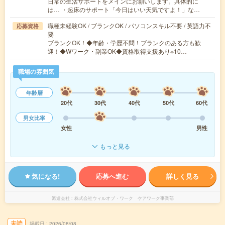
日常の生活サポートをメインにお願いします。具体的に
は… ・起床のサポート「今日はいい天気ですよ！」な…
職種未経験OK / ブランクOK / パソコンスキル不要 / 英語力不
応募資格
要
ブランクOK！◆年齢・学歴不問！ブランクのある方も歓
迎！◆Wワーク・副業OK◆資格取得支援あり※10…
職場の雰囲気
年齢層
20代
30代
40代
50代
60代
男女比率
女性
男性
もっと見る
気になる!
応募へ進む
詳しく見る
派遣会社
株式会社ウィルオブ・ワーク ケアワーク事業部
未読
掲載日
2026/08/08