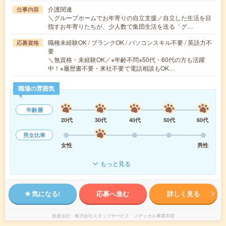
介護関連
仕事内容
＼グループホームでお年寄りの自立支援／自立した生活を目
指すお年寄りたちが、少人数で集団生活を送る「グ…
職種未経験OK / ブランクOK / パソコンスキル不要 / 英語力不
応募資格
要
＼無資格・未経験OK／※年齢不問※50代・60代の方も活躍
中！※履歴書不要・来社不要で電話相談もOK…
職場の雰囲気
年齢層
20代
30代
40代
50代
60代
男女比率
女性
男性
もっと見る
気になる!
応募へ進む
詳しく見る
派遣会社
株式会社スタッフサービス メディカル事業本部