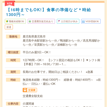
NEW
【16時までもOK!】食事の準備など＊時給
1300円～
職種未経験OK
交通費別途支給あり
土日祝日が休み
WEB登録OK
派遣
鹿児島県鹿児島市
勤務地
鹿児島中央駅前駅から---分／鴨池駅から---分／高見馬場駅か
ら---分／笹貫駅から---分／涙橋駅から---分
平日のみ週3日～OK！
曜日頻度
1日7時間～OK！ 【シフト固定の相談もOK！】▼シフト例
時間
【早番】7:00～16:00／7:30～1…
長期のお仕事です。開始日はご相談ください！ ※急募
期間
無資格未経験：時給1300円～ 経験者：時給1400円～ ※前
時給
払い・日払い・週払いOK
交通費
交通費全額支給
介護関連
仕事内容