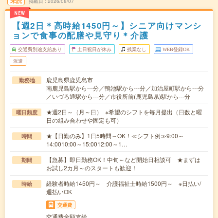
未読
掲載日
2026/08/07
NEW
【週2日＊高時給1450円～】シニア向けマンシ
ョンで食事の配膳や見守り＊介護
交通費別途支給あり
土日祝日が休み
残業なし
WEB登録OK
派遣
鹿児島県鹿児島市
勤務地
南鹿児島駅から---分／鴨池駅から---分／加治屋町駅から---分
／いづろ通駅から---分／市役所前(鹿児島県)駅から---分
★週2日～（月～日） ※希望のシフトを毎月提出（日数と曜
曜日頻度
日の組み合わせや固定も可）
★【日勤のみ】1日5時間～OK！≪シフト例≫9:00～
時間
14:0010:00～15:0012:00～1…
【急募】即日勤務OK！中旬～など開始日相談可 ★まずは
期間
お試し2カ月～のスタートも歓迎！
経験者時給1450円～ 介護福祉士時給1500円～ ※日払い/
時給
週払いOK
交通費
交通費全額支給