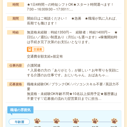
★1日4時間～の時短シフトOK★スタート時間選べます！
時間
7:00～16:009:00～17:0011:…
開始日はご相談ください！ ★急募 ★職場が気に入れば、
期間
長期でも働けます！
無資格未経験：時給1350円～ 経験者：時給1400円～ ★
時給
日払い／週払い制度あり（月払いも選べます）※稼働開始時
は手続き完了次第のお支払いとなります。
交通費
交通費全額支給※規定有
介護関連
仕事内容
＊入居者の方の「ありがとう」が嬉しい＊お年寄りを笑顔に
する介護のお仕事です。おじいちゃん、おばあちゃ…
職種未経験OK / ブランクOK / パソコンスキル不要 / 英語力不
応募資格
要
無資格・未経験OK年齢不問★10名以上採用予定★履歴書は
不要です▽応募後の流れ1)翌営業日までに担当…
職場の雰囲気
年齢層