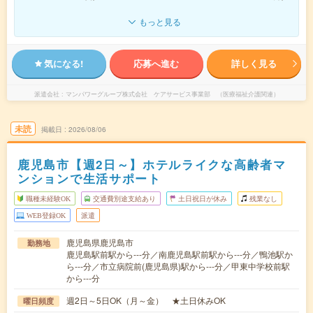
もっと見る
気になる!
応募へ進む
詳しく見る
派遣会社
マンパワーグループ株式会社 ケアサービス事業部 （医療福祉介護関連）
未読
掲載日
2026/08/06
鹿児島市【週2日～】ホテルライクな高齢者マ
ンションで生活サポート
職種未経験OK
交通費別途支給あり
土日祝日が休み
残業なし
WEB登録OK
派遣
鹿児島県鹿児島市
勤務地
鹿児島駅前駅から---分／南鹿児島駅前駅から---分／鴨池駅か
ら---分／市立病院前(鹿児島県)駅から---分／甲東中学校前駅
から---分
週2日～5日OK（月～金） ★土日休みOK
曜日頻度