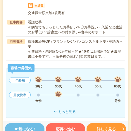
交通費
交通費全額支給※規定有
看護助手
仕事内容
≪病院でちょっとしたお手伝い≫〇お手洗い・入浴など生活
のお手伝い○診察室への付き添い○食事のサポート…
職種未経験OK / ブランクOK / パソコンスキル不要 / 英語力不
応募資格
要
≪無資格・未経験OK≫年齢不問★10名以上採用予定★履歴
書は不要です。▽応募後の流れ1)翌営業日まで…
職場の雰囲気
年齢層
20代
30代
40代
50代
60代
男女比率
女性
男性
もっと見る
気になる!
応募へ進む
詳しく見る