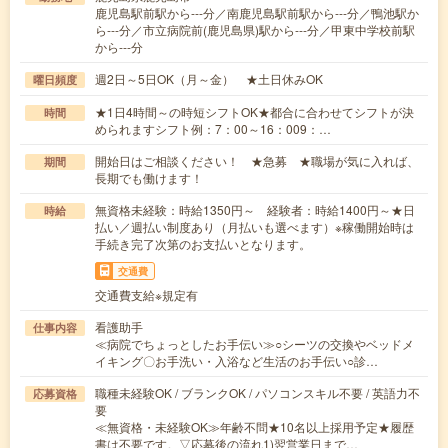
鹿児島駅前駅から---分／南鹿児島駅前駅から---分／鴨池駅か
ら---分／市立病院前(鹿児島県)駅から---分／甲東中学校前駅
から---分
週2日～5日OK（月～金） ★土日休みOK
曜日頻度
★1日4時間～の時短シフトOK★都合に合わせてシフトが決
時間
められますシフト例：7：00～16：009：…
開始日はご相談ください！ ★急募 ★職場が気に入れば、
期間
長期でも働けます！
無資格未経験：時給1350円～ 経験者：時給1400円～★日
時給
払い／週払い制度あり（月払いも選べます）※稼働開始時は
手続き完了次第のお支払いとなります。
交通費
交通費支給※規定有
看護助手
仕事内容
≪病院でちょっとしたお手伝い≫○シーツの交換やベッドメ
イキング〇お手洗い・入浴など生活のお手伝い○診…
職種未経験OK / ブランクOK / パソコンスキル不要 / 英語力不
応募資格
要
≪無資格・未経験OK≫年齢不問★10名以上採用予定★履歴
書は不要です。▽応募後の流れ1)翌営業日まで…