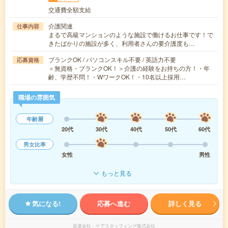
交通費全額支給
介護関連
仕事内容
まるで高級マンションのような施設で働けるお仕事です！で
きたばかりの施設が多く、利用者さんの要介護度も…
ブランクOK / パソコンスキル不要 / 英語力不要
応募資格
＜無資格・ブランクOK！＞介護の経験をお持ちの方！・年
齢、学歴不問！・WワークOK！・10名以上採用…
職場の雰囲気
年齢層
20代
30代
40代
50代
60代
男女比率
女性
男性
もっと見る
気になる!
応募へ進む
詳しく見る
派遣会社
ケアスタッフィング株式会社