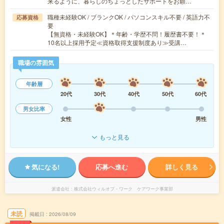
来るように、暮らしのちょっとしたサポートをお願…
職種未経験OK / ブランクOK / パソコンスキル不要 / 英語力不
応募資格
要
【無資格・未経験OK】＊年齢・学歴不問！履歴書不要！＊
10名以上採用予定≪資格取得支援制度あり≫受講…
職場の雰囲気
年齢層
20代
30代
40代
50代
60代
男女比率
女性
男性
もっと見る
気になる!
応募へ進む
詳しく見る
派遣会社
株式会社ウィルオブ・ワーク ケアワーク事業部
未読
掲載日
2026/08/09