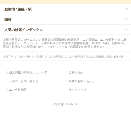
勤務地 / 路線・駅
職種
人気の検索インデックス
上川内駅周辺の10名以上の大量募集の派遣情報の検索結果。エン派遣は、エンが運営する人材
派遣会社のポータルサイト。上川内駅周辺の派遣/求人情報を職種、勤務地、時給、勤務時間、
長期・短期などの希望条件から、あなたにピッタリの派遣のお仕事を探せます。
派遣TOP
九州・沖縄
鹿児島
上川内駅周辺
上川内駅周辺 10名以上の大量募集の派遣の仕事一覧
個人情報の取り扱いについて
ご利用規約
ヘルプ・お問い合わせ
掲載のお問い合わせ
エン会社概要
サイトマップ
Copyright © en Inc.