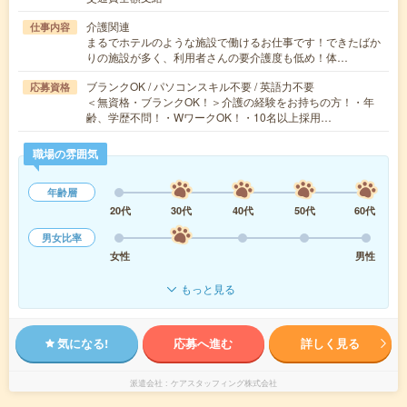
介護関連
仕事内容
まるでホテルのような施設で働けるお仕事です！できたばか
りの施設が多く、利用者さんの要介護度も低め！体…
ブランクOK / パソコンスキル不要 / 英語力不要
応募資格
＜無資格・ブランクOK！＞介護の経験をお持ちの方！・年
齢、学歴不問！・WワークOK！・10名以上採用…
職場の雰囲気
年齢層
20代
30代
40代
50代
60代
男女比率
女性
男性
もっと見る
気になる!
応募へ進む
詳しく見る
派遣会社
ケアスタッフィング株式会社