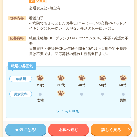
交通費
交通費支給※規定有
看護助手
仕事内容
≪病院でちょっとしたお手伝い≫○シーツの交換やベッドメ
イキング〇お手洗い・入浴など生活のお手伝い○診…
職種未経験OK / ブランクOK / パソコンスキル不要 / 英語力不
応募資格
要
≪無資格・未経験OK≫年齢不問★10名以上採用予定★履歴
書は不要です。▽応募後の流れ1)翌営業日まで…
職場の雰囲気
年齢層
20代
30代
40代
50代
60代
男女比率
女性
男性
もっと見る
気になる!
応募へ進む
詳しく見る