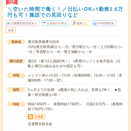
NEW
＼空いた時間で働く！／日払いOK×1勤務2.6万
円も可！施設での見回りなど
交通費別途支給あり
土日祝日が休み
残業なし
WEB登録OK
派遣
鹿児島県薩摩川内市
勤務地
川内(鹿児島県)駅から---分／西方駅から---分／上川内駅から--
-分／草道駅から---分／隈之城駅から---分
週2日（週1日も相談OK！） ※希望のシフトを毎月提出（日
曜日頻度
数と曜日の組み合わせや固定も可）
≪シフト例≫10:00～15:00（実働5時間）12:00～17:00（実
時間
働5時間）17:00～翌1…
3ヵ月までの短期 ※職場が気に入れば、長期もOK！ ★急
期間
募！即日勤務もOK！
時給1450円～ 夜勤時給1760円～ 日収2.6万円～（夜勤時
時給
給1760円×15h）
交通費
交通費全額支給