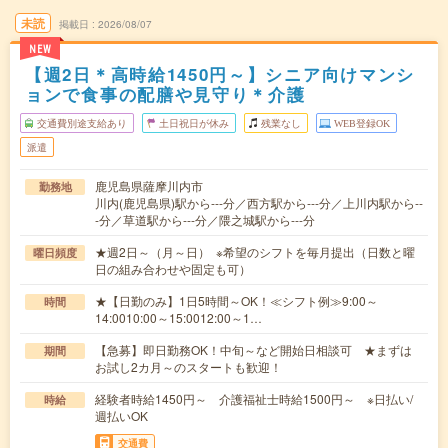
未読
掲載日
2026/08/07
NEW
【週2日＊高時給1450円～】シニア向けマンシ
ョンで食事の配膳や見守り＊介護
交通費別途支給あり
土日祝日が休み
残業なし
WEB登録OK
派遣
鹿児島県薩摩川内市
勤務地
川内(鹿児島県)駅から---分／西方駅から---分／上川内駅から--
-分／草道駅から---分／隈之城駅から---分
★週2日～（月～日） ※希望のシフトを毎月提出（日数と曜
曜日頻度
日の組み合わせや固定も可）
★【日勤のみ】1日5時間～OK！≪シフト例≫9:00～
時間
14:0010:00～15:0012:00～1…
【急募】即日勤務OK！中旬～など開始日相談可 ★まずは
期間
お試し2カ月～のスタートも歓迎！
経験者時給1450円～ 介護福祉士時給1500円～ ※日払い/
時給
週払いOK
交通費