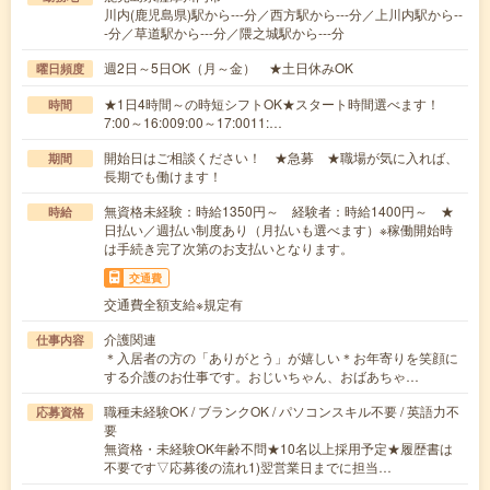
川内(鹿児島県)駅から---分／西方駅から---分／上川内駅から--
-分／草道駅から---分／隈之城駅から---分
週2日～5日OK（月～金） ★土日休みOK
曜日頻度
★1日4時間～の時短シフトOK★スタート時間選べます！
時間
7:00～16:009:00～17:0011:…
開始日はご相談ください！ ★急募 ★職場が気に入れば、
期間
長期でも働けます！
無資格未経験：時給1350円～ 経験者：時給1400円～ ★
時給
日払い／週払い制度あり（月払いも選べます）※稼働開始時
は手続き完了次第のお支払いとなります。
交通費
交通費全額支給※規定有
介護関連
仕事内容
＊入居者の方の「ありがとう」が嬉しい＊お年寄りを笑顔に
する介護のお仕事です。おじいちゃん、おばあちゃ…
職種未経験OK / ブランクOK / パソコンスキル不要 / 英語力不
応募資格
要
無資格・未経験OK年齢不問★10名以上採用予定★履歴書は
不要です▽応募後の流れ1)翌営業日までに担当…