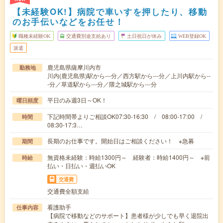
【未経験OK!】病院で車いすを押したり、移動
のお手伝いなどをお任せ！
職種未経験OK
交通費別途支給あり
土日祝日が休み
WEB登録OK
派遣
鹿児島県薩摩川内市
勤務地
川内(鹿児島県)駅から---分／西方駅から---分／上川内駅から--
-分／草道駅から---分／隈之城駅から---分
平日のみ週3日～OK！
曜日頻度
下記時間帯よりご相談OK07:30-16:30 / 08:00-17:00 /
時間
08:30-17:3…
長期のお仕事です。開始日はご相談ください！ ※急募
期間
無資格未経験：時給1300円～ 経験者：時給1400円～ ※前
時給
払い・日払い・週払いOK
交通費
交通費全額支給
看護助手
仕事内容
【病院で移動などのサポート】患者様が少しでも早く退院出