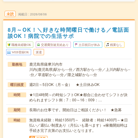
未読
掲載日
2026/08/06
8月～OK！＼好きな時間曜日で働ける／電話面
談OK！病院での生活サポ
職種未経験OK
交通費別途支給あり
土日祝日が休み
残業なし
WEB登録OK
派遣
鹿児島県薩摩川内市
勤務地
川内(鹿児島県)駅から---分／西方駅から---分／上川内駅から--
-分／草道駅から---分／隈之城駅から---分
週2日～5日OK（月～金） ★土日休みOK
曜日頻度
★1日4時間～の時短シフトOK★都合に合わせてシフトが決
時間
められますシフト例：7：00～16：009：…
長期のお仕事です。開始日はご相談ください！ ★急募
期間
無資格未経験：時給1350円～ 経験者：時給1400円～★日
時給
払い／週払い制度あり（月払いも選べます）※稼働開始時は
手続き完了次第のお支払いとなります。