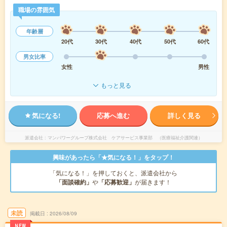
職場の雰囲気
年齢層
20代
30代
40代
50代
60代
男女比率
女性
男性
もっと見る
気になる!
応募へ進む
詳しく見る
派遣会社
マンパワーグループ株式会社 ケアサービス事業部 （医療福祉介護関連）
興味があったら「★気になる！」をタップ！
「気になる！」を押しておくと、派遣会社から
「面談確約」
や
「応募歓迎」
が届きます！
未読
掲載日
2026/08/09
NEW