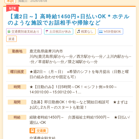
未読
掲載日
2026/08/08
NEW
【週2日～】高時給1450円×日払いOK＊ホテル
のような施設でお話相手や掃除など
交通費別途支給あり
土日祝日が休み
残業なし
WEB登録OK
派遣
鹿児島県薩摩川内市
勤務地
川内(鹿児島県)駅から---分／西方駅から---分／上川内駅から--
-分／草道駅から---分／隈之城駅から---分
★週2日～（月～日） ※希望のシフトを毎月提出（日数と曜
曜日頻度
日の組み合わせや固定も可）
★【日勤のみ】1日5時間～OK！≪シフト例≫9:00～
時間
14:0010:00～15:0012:00～1…
【急募】即日勤務OK！中旬～など開始日相談可 ★まずは
期間
お試し2カ月～のスタートも歓迎！
経験者時給1450円～ 介護福祉士時給1500円～ ★日払い/
時給
週払いOK
交通費
交通費全額支給