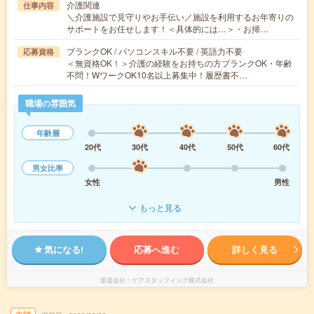
介護関連
仕事内容
＼介護施設で見守りやお手伝い／施設を利用するお年寄りの
サポートをお任せします！＜具体的には…＞・お掃…
ブランクOK / パソコンスキル不要 / 英語力不要
応募資格
＜無資格OK！＞介護の経験をお持ちの方ブランクOK・年齢
不問！WワークOK10名以上募集中！履歴書不…
職場の雰囲気
年齢層
20代
30代
40代
50代
60代
男女比率
女性
男性
もっと見る
気になる!
応募へ進む
詳しく見る
派遣会社
ケアスタッフィング株式会社