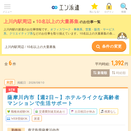
メニュー
気になる!
ログイン
検索
上川内駅周辺
×
10名以上の大量募集
のお仕事一覧
上川内駅の派遣のお仕事情報です。
オフィスワーク・事務系
、
営業・販売・サービス
系
、
クリエイティブ系
などのお仕事を取り揃えています。10名以上の大量募集の条件
の他に、
交通費別途支給あり
、
職種未経験OK
、
友だちと一緒の応募OK
などのこだわ
り条件も取り揃えています。
条件の変更
上川内駅周辺 / 10名以上の大量募集
6
1,392
全
件
平均時給:
円
時給順
新着順
未読
掲載日
2026/08/10
NEW
薩摩川内市【週2日～】ホテルライクな高齢者
マンションで生活サポート
職種未経験OK
交通費別途支給あり
土日祝日が休み
残業なし
WEB登録OK
派遣
鹿児島県薩摩川内市
勤務地