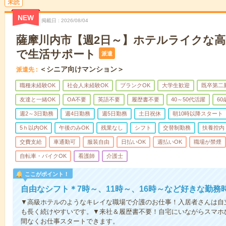
未読
NEW
掲載日
2026/08/04
薩摩川内市【週2日～】ホテルライクな
で生活サポート
派遣
＜シニア向けマンション＞
派遣先
職種未経験OK
社会人未経験OK
ブランクOK
大学生歓迎
既卒第二
友達と一緒OK
OA不要
英語不要
履歴書不要
40～50代活躍
6
週2～3日勤務
週4日勤務
週5日勤務
土日祝休
朝10時以降スタート
5ｈ以内OK
午後のみOK
残業なし
シフト
交替制勤務
扶養控内
交費支給
車通勤可
服装自由
日払いOK
週払いOK
職場が禁煙
自転車・バイクOK
看護師
介護士
ここがポイント！
自由なシフト＊7時～、11時～、16時～など好きな勤務
▼高級ホテルのようなキレイな職場で介護のお仕事！入居者さんは自
も長く続けやすいです。▼来社＆履歴書不要！自宅にいながらスマホ
間なくお仕事スタートできます。