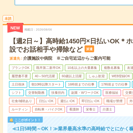
未読
NEW
掲載日
2026/08/06
【週2日～】高時給1450円×日払いOK
設でお話相手や掃除など
派遣
介護施設や病院 ※ご自宅近辺からご案内可能
派遣先
ブランクOK
既卒第二新卒OK
10名以上の大量募集
複数名募集
友達
履歴書不要
40～50代活躍
60歳以上活躍
しゅふ歓迎
WEB登録OK
土日祝休
朝10時以降スタート
16時前までの仕事
17時前までの仕事
シフト
交替制勤務
扶養控内
副業・WワークOK
医療福祉
交費
社食/補助あり
日払いOK
週払いOK
即日払いOK
職場が禁煙
外
ルーティン
自転車・バイクOK
看護師
栄養士
介護士
ここがポイント！
≪1日5時間～OK！≫業界最高水準の高時給でとにかく