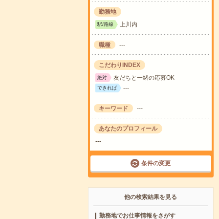
勤務地
上川内
駅/路線
職種
---
こだわりINDEX
友だちと一緒の応募OK
絶対
---
できれば
キーワード
---
あなたのプロフィール
---
条件の変更
他の検索結果を見る
勤務地でお仕事情報をさがす