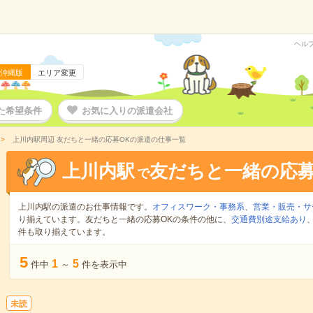
ヘル
沖縄版
エリア変更
た希望条件
お気に入りの派遣会社
上川内駅周辺 友だちと一緒の応募OKの派遣の仕事一覧
上川内駅
友だちと一緒の応募
で
上川内駅の派遣のお仕事情報です。
オフィスワーク・事務系
、
営業・販売・サ
り揃えています。友だちと一緒の応募OKの条件の他に、
交通費別途支給あり
件も取り揃えています。
5
1
5
件中
～
件を表示中
未読