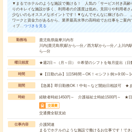
▼まるでホテルのような施設で働ける！ 人気の「サービス付き高齢
りのキレイな施設が多く、利用者の介護度は低め。見回りや利用者さ
少ないのもオススメなポイントです！▼なんでそんなに稼げるの...
ワークと資金力があるから、業界最高水準の高時給でお仕事をご案内
ィブ…
つづきを見る
勤務地
鹿児島県薩摩川内市
川内(鹿児島県)駅から---分／西方駅から---分／上川内
ら---分
曜日頻度
★週2日～（月～日） ※希望のシフトを毎月提出（
時間
★【日勤のみ】1日5時間～OK！≪シフト例≫9:00～14:001
期間
【急募】即日勤務OK！中旬～など開始日相談可 ★
時給
経験者時給1450円～ 介護福祉士時給1500円～ ★日
交通費
交通費全額支給
仕事内容
介護関連
まるでホテルのような施設で働けるお仕事です！でき