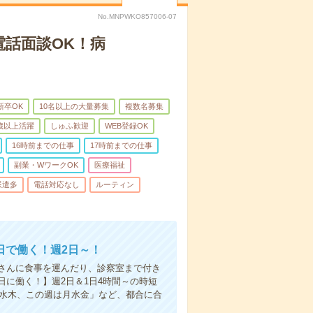
No.MNPWKO857006-07
電話面談OK！病
新卒OK
10名以上の大量募集
複数名募集
0歳以上活躍
しゅふ歓迎
WEB登録OK
16時前までの仕事
17時前までの仕事
副業・WワークOK
医療福祉
派遣多
電話対応なし
ルーティン
日で働く！週2日～！
さんに食事を運んだり、診察室まで付き
に働く！】週2日＆1日4時間～の時短
は水木、この週は月水金」など、都合に合