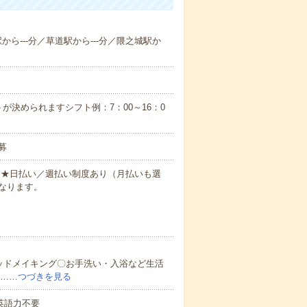
駅から---分／草道駅から---分／隈之城駅か
が決められますシフト例：7：00～16：0
募
円～★日払い／週払い制度あり（月払いも選
なります。
ッドメイキング〇お手洗い・入浴など生活
ど……
つづきを見る
 英語力不要