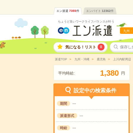
エン派遣
7355
件
エンバイト
12362
件
ちょうど良いワークライフバランスが叶う
九州・
気になる！リスト
0
保存し
派遣TOP
九州・沖縄
鹿児島
上川内駅周辺
,
1
3
8
0
平均時給:
円
設定中の検索条件
期間
---
派遣形式
---
時給
---