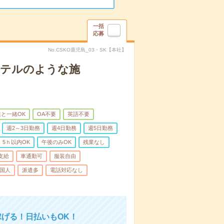
一括
応募
No.CSKO鹿児島_03・SK【本社】
＊ホテルのような施
と一緒OK
OA不要
英語不要
週2～3日勤務
週4日勤務
週5日勤務
5ｈ以内OK
午後のみOK
残業なし
支給
車通勤可
服装自由
国人
派遣多
電話対応なし
稼げる！日払いもOK！