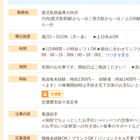
勤務地
鹿児島県薩摩川内市
川内(鹿児島県)駅から---分／西方駅から---分／上川内
ら---分
曜日頻度
週2日～5日OK（月～金） ★土日休みOK
時間
★1日4時間～の時短シフトOK★都合に合わせてシフト
09：00～15：009：00～18：001…
つづきを見る
期間
長期のお仕事です。開始日はご相談ください！ ★急
時給
無資格未経験：時給1350円～ 経験者：時給1400
べます）※稼働開始時は手続き完了次第のお支払いと
交通費
交通費支給※規定有
仕事内容
看護助手
≪病院でちょっとしたお手伝い≫○シーツの交換やベ
のお手伝い○診察室への付き添い○食事のサポートな
応募資格
職種未経験OK / ブランクOK / パソコンスキル不要 /