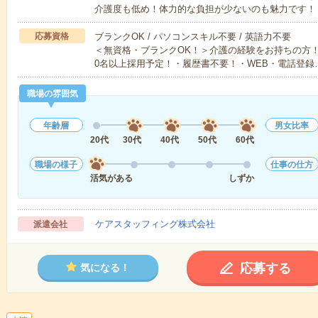
介護度も低め！体力的な負担が少ないのも魅力です！
応募資格
ブランクOK / パソコンスキル不要 / 英語力不要
＜無資格・ブランクOK！＞介護の経験をお持ちの方！
0名以上採用予定！・履歴書不要！・WEB・電話登録
職場の雰囲気
年齢層
男女比率
20代
30代
40代
50代
60代
職場の様子
仕事の仕方
活気がある
しずか
ケアスタッフィング株式会社
派遣会社
応募する
気になる！