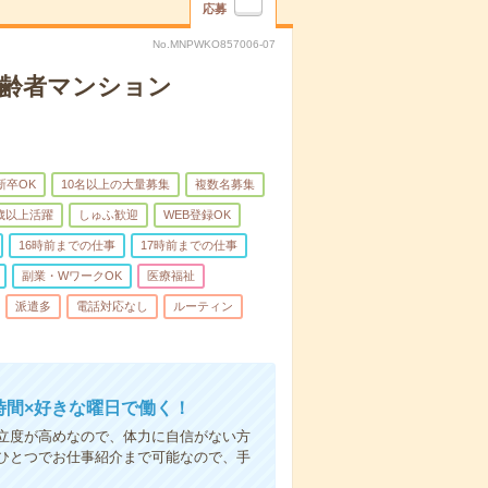
応募
No.MNPWKO857006-07
高齢者マンション
新卒OK
10名以上の大量募集
複数名募集
0歳以上活躍
しゅふ歓迎
WEB登録OK
16時前までの仕事
17時前までの仕事
副業・WワークOK
医療福祉
派遣多
電話対応なし
ルーティン
時間×好きな曜日で働く！
立度が高めなので、体力に自信がない方
ひとつでお仕事紹介まで可能なので、手