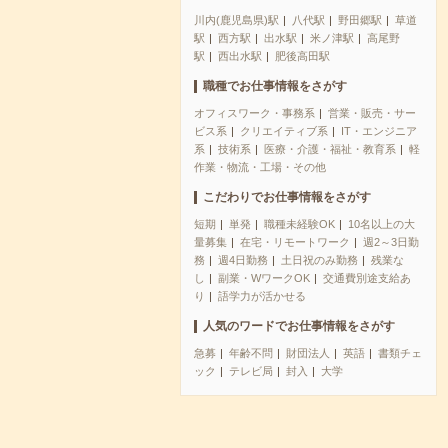
川内(鹿児島県)駅
八代駅
野田郷駅
草道
駅
西方駅
出水駅
米ノ津駅
高尾野
駅
西出水駅
肥後高田駅
職種でお仕事情報をさがす
オフィスワーク・事務系
営業・販売・サー
ビス系
クリエイティブ系
IT・エンジニア
系
技術系
医療・介護・福祉・教育系
軽
作業・物流・工場・その他
こだわりでお仕事情報をさがす
短期
単発
職種未経験OK
10名以上の大
量募集
在宅・リモートワーク
週2～3日勤
務
週4日勤務
土日祝のみ勤務
残業な
し
副業・WワークOK
交通費別途支給あ
り
語学力が活かせる
人気のワードでお仕事情報をさがす
急募
年齢不問
財団法人
英語
書類チェ
ック
テレビ局
封入
大学