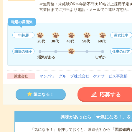
≪無資格・未経験OK≫年齢不問★10名以上採用予定
営業日までに担当より電話・メールでご連絡2)電話…
職場の雰囲気
年齢層
男女比率
20代
30代
40代
50代
60代
職場の様子
仕事の仕方
活気がある
しずか
マンパワーグループ株式会社 ケアサービス事業部 
派遣会社
応募する
気になる！
興味があったら「★気になる！」を
「気になる！」を押しておくと、派遣会社から
「面談確約