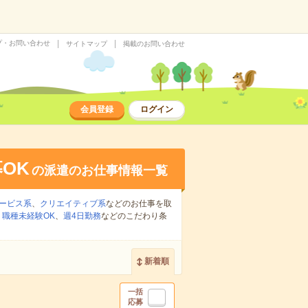
プ・お問い合わせ
サイトマップ
掲載のお問い合わせ
会員登録
ログイン
OK
の派遣のお仕事情報一覧
ービス系
、
クリエイティブ系
などのお仕事を取
、
職種未経験OK
、
週4日勤務
などのこだわり条
新着順
一括
応募