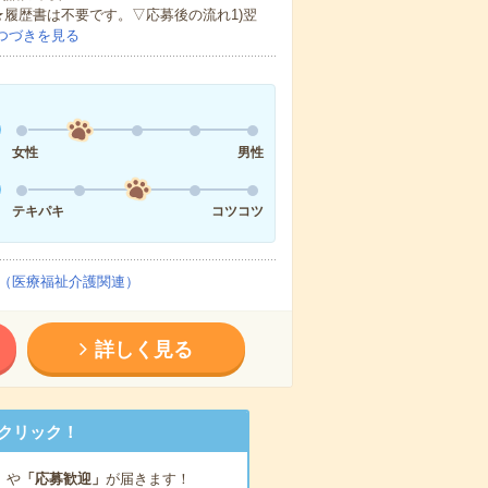
★履歴書は不要です。▽応募後の流れ1)翌
つづきを見る
女性
男性
テキパキ
コツコツ
（医療福祉介護関連）
詳しく見る
クリック！
」
や
「応募歓迎」
が届きます！