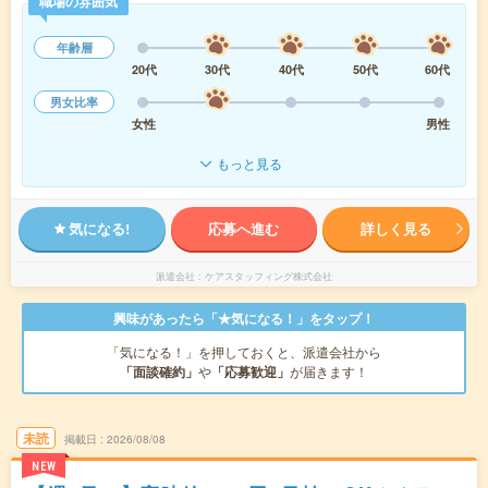
職場の雰囲気
年齢層
20代
30代
40代
50代
60代
男女比率
女性
男性
もっと見る
気になる!
応募へ進む
詳しく見る
派遣会社
ケアスタッフィング株式会社
興味があったら「★気になる！」をタップ！
「気になる！」を押しておくと、派遣会社から
「面談確約」
や
「応募歓迎」
が届きます！
未読
掲載日
2026/08/08
NEW