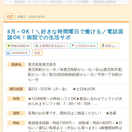
派遣会社
マンパワーグループ株式会社 ケアサービス事業部 （医療福祉介護関連）
未読
掲載日
2026/08/05
8月～OK！＼好きな時間曜日で働ける／電話面
談OK！病院での生活サポ
職種未経験OK
交通費別途支給あり
土日祝日が休み
残業なし
WEB登録OK
派遣
鹿児島県鹿児島市
勤務地
鹿児島駅から---分／南鹿児島駅から---分／谷山(鹿児島市電)
駅から---分／郡元(指宿枕崎線)駅から---分／宇宿一丁目駅か
ら---分
週2日～5日OK（月～金） ★土日休みOK
曜日頻度
★1日4時間～の時短シフトOK★都合に合わせてシフトが決
時間
められますシフト例：7：00～16：009：…
長期のお仕事です。開始日はご相談ください！ ★急募
期間
無資格未経験：時給1350円～ 経験者：時給1400円～★日
時給
払い／週払い制度あり（月払いも選べます）※稼働開始時は