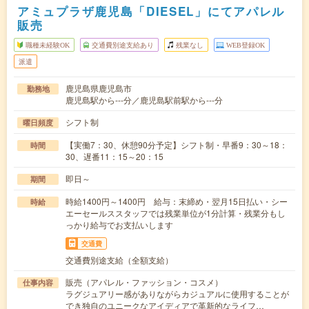
アミュプラザ鹿児島「DIESEL」にてアパレル
販売
職種未経験OK
交通費別途支給あり
残業なし
WEB登録OK
派遣
鹿児島県鹿児島市
勤務地
鹿児島駅から---分／鹿児島駅前駅から---分
シフト制
曜日頻度
【実働7：30、休憩90分予定】シフト制・早番9：30～18：
時間
30、遅番11：15～20：15
即日～
期間
時給1400円～1400円 給与：末締め・翌月15日払い・シー
時給
エーセールススタッフでは残業単位が1分計算・残業分もし
っかり給与でお支払いします
交通費
交通費別途支給（全額支給）
販売（アパレル・ファッション・コスメ）
仕事内容
ラグジュアリー感がありながらカジュアルに使用することが
でき独自のユニークなアイディアで革新的なライフ…