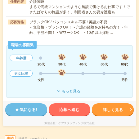
介護関連
仕事内容
まるで高級マンションのような施設で働けるお仕事です！で
きたばかりの施設が多く、利用者さんの要介護度も…
ブランクOK / パソコンスキル不要 / 英語力不要
応募資格
＜無資格・ブランクOK！＞介護の経験をお持ちの方！・年
齢、学歴不問！・WワークOK！・10名以上採用…
職場の雰囲気
年齢層
20代
30代
40代
50代
60代
男女比率
女性
男性
もっと見る
気になる!
応募へ進む
詳しく見る
派遣会社
ケアスタッフィング株式会社
未読
掲載日
2026/08/07