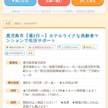
気になる!
応募へ進む
詳しく見る
派遣会社
マンパワーグループ株式会社 ケアサービス事業部 （医療福祉介護関連）
未読
掲載日
2026/08/04
鹿児島市【週2日～】ホテルライクな高齢者マ
ンションで生活サポート
職種未経験OK
交通費別途支給あり
土日祝日が休み
残業なし
WEB登録OK
派遣
鹿児島県鹿児島市
勤務地
鹿児島駅から---分／南鹿児島駅から---分／谷山(鹿児島市電)
駅から---分／郡元(指宿枕崎線)駅から---分／宇宿一丁目駅か
ら---分
週2日～5日OK（月～金） ★土日休みOK
曜日頻度
★1日4時間～の時短シフトOK★スタート時間選べます！
時間
7:00～16:009:00～17:0011:…
開始日はご相談ください！ ★急募 ★職場が気に入れば、
期間
長期でも働けます！