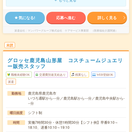
気になる!
応募へ進む
詳しく見る
派遣会社
マンパワーグループ株式会社 ケアサービス事業部 （医療福祉介護関連）
未読
グロッセ鹿児島山形屋 コスチュームジュエリ
ー販売スタッフ
職種未経験OK
交通費別途支給あり
残業なし
WEB登録OK
派遣
鹿児島県鹿児島市
勤務地
いづろ通駅から---分／鹿児島駅から---分／鹿児島中央駅から-
--分
シフト制
曜日頻度
実働7時間30分・休憩1時間30分【シフト例】早番9:10～
時間
18:10、遅番10:10～19:10