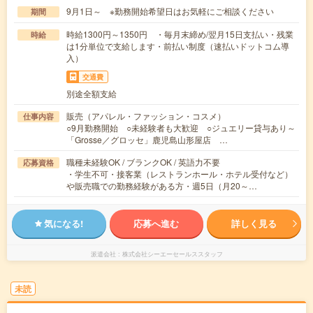
9月1日～ ※勤務開始希望日はお気軽にご相談ください
期間
時給1300円～1350円 ・毎月末締め/翌月15日支払い・残業
時給
は1分単位で支給します・前払い制度（速払いドットコム導
入）
交通費
別途全額支給
販売（アパレル・ファッション・コスメ）
仕事内容
○9月勤務開始 ○未経験者も大歓迎 ○ジュエリー貸与あり～
「Grosse／グロッセ」鹿児島山形屋店 …
職種未経験OK / ブランクOK / 英語力不要
応募資格
・学生不可・接客業（レストランホール・ホテル受付など）
や販売職での勤務経験がある方・週5日（月20～…
気になる!
応募へ進む
詳しく見る
派遣会社
株式会社シーエーセールススタッフ
未読