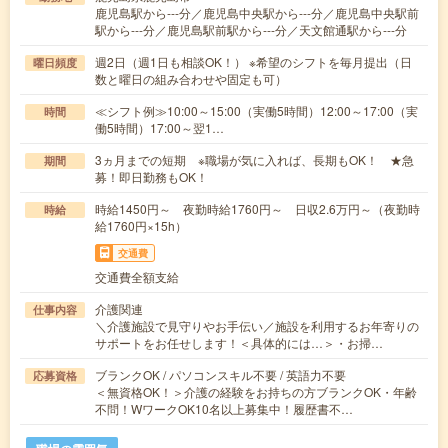
鹿児島駅から---分／鹿児島中央駅から---分／鹿児島中央駅前
駅から---分／鹿児島駅前駅から---分／天文館通駅から---分
週2日（週1日も相談OK！） ※希望のシフトを毎月提出（日
曜日頻度
数と曜日の組み合わせや固定も可）
≪シフト例≫10:00～15:00（実働5時間）12:00～17:00（実
時間
働5時間）17:00～翌1…
3ヵ月までの短期 ※職場が気に入れば、長期もOK！ ★急
期間
募！即日勤務もOK！
時給1450円～ 夜勤時給1760円～ 日収2.6万円～（夜勤時
時給
給1760円×15h）
交通費
交通費全額支給
介護関連
仕事内容
＼介護施設で見守りやお手伝い／施設を利用するお年寄りの
サポートをお任せします！＜具体的には…＞・お掃…
ブランクOK / パソコンスキル不要 / 英語力不要
応募資格
＜無資格OK！＞介護の経験をお持ちの方ブランクOK・年齢
不問！WワークOK10名以上募集中！履歴書不…