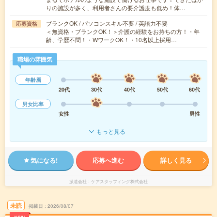
りの施設が多く、利用者さんの要介護度も低め！体…
ブランクOK / パソコンスキル不要 / 英語力不要
応募資格
＜無資格・ブランクOK！＞介護の経験をお持ちの方！・年
齢、学歴不問！・WワークOK！・10名以上採用…
職場の雰囲気
年齢層
20代
30代
40代
50代
60代
男女比率
女性
男性
もっと見る
気になる!
応募へ進む
詳しく見る
派遣会社
ケアスタッフィング株式会社
未読
掲載日
2026/08/07