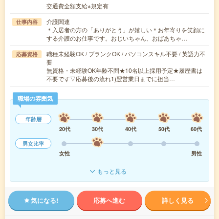
交通費全額支給※規定有
介護関連
仕事内容
＊入居者の方の「ありがとう」が嬉しい＊お年寄りを笑顔に
する介護のお仕事です。おじいちゃん、おばあちゃ…
職種未経験OK / ブランクOK / パソコンスキル不要 / 英語力不
応募資格
要
無資格・未経験OK年齢不問★10名以上採用予定★履歴書は
不要です▽応募後の流れ1)翌営業日までに担当…
職場の雰囲気
年齢層
20代
30代
40代
50代
60代
男女比率
女性
男性
もっと見る
気になる!
応募へ進む
詳しく見る