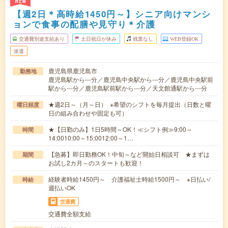
NEW
【週2日＊高時給1450円～】シニア向けマンシ
ョンで食事の配膳や見守り＊介護
交通費別途支給あり
土日祝日が休み
残業なし
WEB登録OK
派遣
鹿児島県鹿児島市
勤務地
鹿児島駅から---分／鹿児島中央駅から---分／鹿児島中央駅前
駅から---分／鹿児島駅前駅から---分／天文館通駅から---分
★週2日～（月～日） ※希望のシフトを毎月提出（日数と曜
曜日頻度
日の組み合わせや固定も可）
★【日勤のみ】1日5時間～OK！≪シフト例≫9:00～
時間
14:0010:00～15:0012:00～1…
【急募】即日勤務OK！中旬～など開始日相談可 ★まずは
期間
お試し2カ月～のスタートも歓迎！
経験者時給1450円～ 介護福祉士時給1500円～ ※日払い/
時給
週払いOK
交通費
交通費全額支給