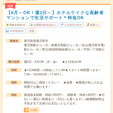
NEW
【8月～OK！週2日～】ホテルライクな高齢者
マンションで生活サポート＊時短OK
職種未経験OK
交通費別途支給あり
土日祝日が休み
残業なし
WEB登録OK
派遣
鹿児島県鹿児島市
勤務地
鹿児島駅から---分／南鹿児島駅から---分／谷山(鹿児島市電)
駅から---分／郡元(指宿枕崎線)駅から---分／宇宿一丁目駅か
ら---分
週2日～5日OK（月～金） ★土日休みOK
曜日頻度
★1日4時間～の時短シフトOK★スタート時間選べます！
時間
7:00～16:009:00～17:0011:…
開始日はご相談ください！ ★急募 ★職場が気に入れば、
期間
長期でも働けます！
無資格未経験：時給1350円～ 経験者：時給1400円～★日
時給
払い／週払い制度あり（月払いも選べます）※稼働開始時は
手続き完了次第のお支払いとなります。
交通費