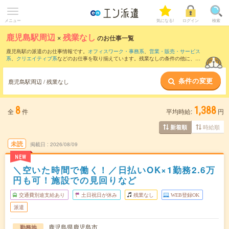
メニュー
気になる!
ログイン
検索
鹿児島駅周辺
×
残業なし
のお仕事一覧
鹿児島駅の派遣のお仕事情報です。
オフィスワーク・事務系
、
営業・販売・サービス
系
、
クリエイティブ系
などのお仕事を取り揃えています。残業なしの条件の他に、
交
通費別途支給あり
、
職種未経験OK
、
友だちと一緒の応募OK
などのこだわり条件も取
り揃えています。
条件の変更
鹿児島駅周辺 / 残業なし
8
1,388
全
件
平均時給:
円
時給順
新着順
未読
掲載日
2026/08/09
NEW
＼空いた時間で働く！／日払いOK×1勤務2.6万
円も可！施設での見回りなど
交通費別途支給あり
土日祝日が休み
残業なし
WEB登録OK
派遣
鹿児島県鹿児島市
勤務地