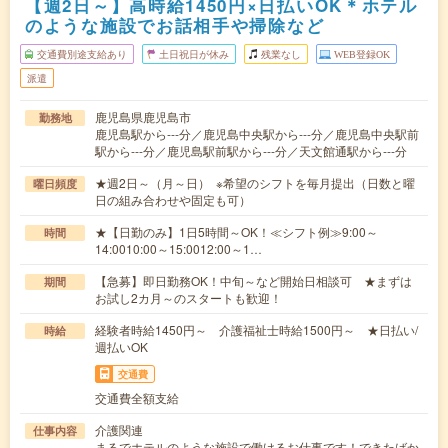
【週2日～】高時給1450円×日払いOK＊ホテル
のような施設でお話相手や掃除など
交通費別途支給あり
土日祝日が休み
残業なし
WEB登録OK
派遣
鹿児島県鹿児島市
勤務地
鹿児島駅から---分／鹿児島中央駅から---分／鹿児島中央駅前
駅から---分／鹿児島駅前駅から---分／天文館通駅から---分
★週2日～（月～日） ※希望のシフトを毎月提出（日数と曜
曜日頻度
日の組み合わせや固定も可）
★【日勤のみ】1日5時間～OK！≪シフト例≫9:00～
時間
14:0010:00～15:0012:00～1…
【急募】即日勤務OK！中旬～など開始日相談可 ★まずは
期間
お試し2カ月～のスタートも歓迎！
経験者時給1450円～ 介護福祉士時給1500円～ ★日払い/
時給
週払いOK
交通費
交通費全額支給
介護関連
仕事内容
まるでホテルのような施設で働けるお仕事です！できたばか