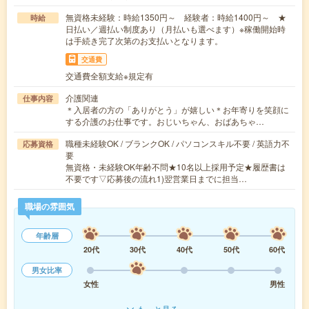
無資格未経験：時給1350円～ 経験者：時給1400円～ ★
時給
日払い／週払い制度あり（月払いも選べます）※稼働開始時
は手続き完了次第のお支払いとなります。
交通費
交通費全額支給※規定有
介護関連
仕事内容
＊入居者の方の「ありがとう」が嬉しい＊お年寄りを笑顔に
する介護のお仕事です。おじいちゃん、おばあちゃ…
職種未経験OK / ブランクOK / パソコンスキル不要 / 英語力不
応募資格
要
無資格・未経験OK年齢不問★10名以上採用予定★履歴書は
不要です▽応募後の流れ1)翌営業日までに担当…
職場の雰囲気
年齢層
20代
30代
40代
50代
60代
男女比率
女性
男性
もっと見る