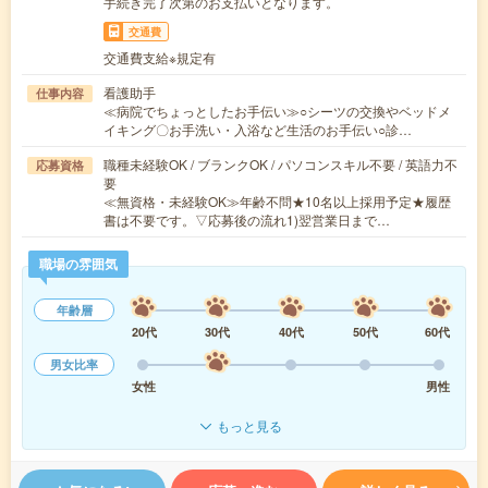
手続き完了次第のお支払いとなります。
交通費
交通費支給※規定有
看護助手
仕事内容
≪病院でちょっとしたお手伝い≫○シーツの交換やベッドメ
イキング〇お手洗い・入浴など生活のお手伝い○診…
職種未経験OK / ブランクOK / パソコンスキル不要 / 英語力不
応募資格
要
≪無資格・未経験OK≫年齢不問★10名以上採用予定★履歴
書は不要です。▽応募後の流れ1)翌営業日まで…
職場の雰囲気
年齢層
20代
30代
40代
50代
60代
男女比率
女性
男性
もっと見る