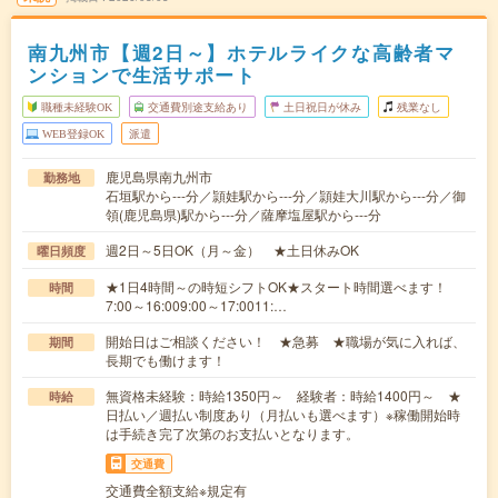
南九州市【週2日～】ホテルライクな高齢者マ
ンションで生活サポート
職種未経験OK
交通費別途支給あり
土日祝日が休み
残業なし
WEB登録OK
派遣
鹿児島県南九州市
勤務地
石垣駅から---分／頴娃駅から---分／頴娃大川駅から---分／御
領(鹿児島県)駅から---分／薩摩塩屋駅から---分
週2日～5日OK（月～金） ★土日休みOK
曜日頻度
★1日4時間～の時短シフトOK★スタート時間選べます！
時間
7:00～16:009:00～17:0011:…
開始日はご相談ください！ ★急募 ★職場が気に入れば、
期間
長期でも働けます！
無資格未経験：時給1350円～ 経験者：時給1400円～ ★
時給
日払い／週払い制度あり（月払いも選べます）※稼働開始時
は手続き完了次第のお支払いとなります。
交通費
交通費全額支給※規定有