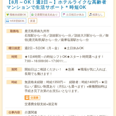
【8月～OK！週2日～】ホテルライクな高齢者
マンションで生活サポート＊時短OK
職種未経験OK
交通費別途支給あり
土日祝日が休み
残業なし
WEB登録OK
派遣
鹿児島県南九州市
勤務地
石垣駅から---分／頴娃駅から---分／頴娃大川駅から---分／御
領(鹿児島県)駅から---分／薩摩塩屋駅から---分
週2日～5日OK（月～金） ★土日休みOK
曜日頻度
★1日4時間～の時短シフトOK★スタート時間選べます！
時間
7:00～16:009:00～17:0011:…
開始日はご相談ください！ ★急募 ★職場が気に入れば、
期間
長期でも働けます！
無資格未経験：時給1350円～ 経験者：時給1400円～★日
時給
払い／週払い制度あり（月払いも選べます）※稼働開始時は
手続き完了次第のお支払いとなります。
交通費
交通費全額支給※規定有
介護関連
仕事内容