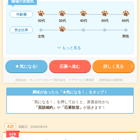
職場の雰囲気
年齢層
20代
30代
40代
50代
60代
男女比率
女性
男性
もっと見る
気になる!
応募へ進む
詳しく見る
派遣会社
マンパワーグループ株式会社 ケアサービス事業部 （医療福祉介護関連）
興味があったら「★気になる！」をタップ！
「気になる！」を押しておくと、派遣会社から
「面談確約」
や
「応募歓迎」
が届きます！
未読
掲載日
2026/08/04
NEW