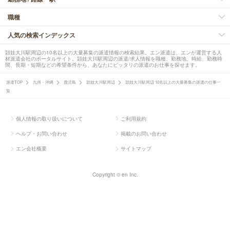
職種
人気の検索インデックス
頴娃大川駅周辺の10名以上の大量募集の派遣情報の検索結果。エン派遣は、エンが運営する人
材派遣会社のポータルサイト。頴娃大川駅周辺の派遣/求人情報を職種、勤務地、時給、勤務時
間、長期・短期などの希望条件から、あなたにピッタリの派遣のお仕事を探せます。
派遣TOP
九州・沖縄
鹿児島
頴娃大川駅周辺
頴娃大川駅周辺 10名以上の大量募集の派遣の仕事一
覧
個人情報の取り扱いについて
ご利用規約
ヘルプ・お問い合わせ
掲載のお問い合わせ
エン会社概要
サイトマップ
Copyright © en Inc.