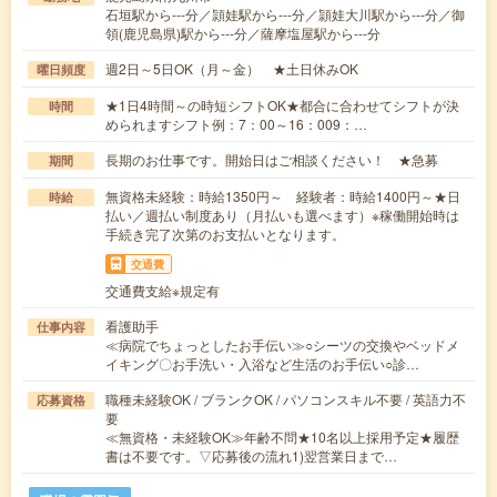
石垣駅から---分／頴娃駅から---分／頴娃大川駅から---分／御
領(鹿児島県)駅から---分／薩摩塩屋駅から---分
週2日～5日OK（月～金） ★土日休みOK
曜日頻度
★1日4時間～の時短シフトOK★都合に合わせてシフトが決
時間
められますシフト例：7：00～16：009：…
長期のお仕事です。開始日はご相談ください！ ★急募
期間
無資格未経験：時給1350円～ 経験者：時給1400円～★日
時給
払い／週払い制度あり（月払いも選べます）※稼働開始時は
手続き完了次第のお支払いとなります。
交通費
交通費支給※規定有
看護助手
仕事内容
≪病院でちょっとしたお手伝い≫○シーツの交換やベッドメ
イキング〇お手洗い・入浴など生活のお手伝い○診…
職種未経験OK / ブランクOK / パソコンスキル不要 / 英語力不
応募資格
要
≪無資格・未経験OK≫年齢不問★10名以上採用予定★履歴
書は不要です。▽応募後の流れ1)翌営業日まで…