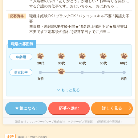
＊入居者の方の「ありがとう」が嬉しい＊お年寄りを笑顔に
する介護のお仕事です。おじいちゃん、おばあちゃ…
職種未経験OK / ブランクOK / パソコンスキル不要 / 英語力不
応募資格
要
無資格・未経験OK年齢不問★10名以上採用予定★履歴書は
不要です▽応募後の流れ1)翌営業日までに担当…
職場の雰囲気
年齢層
20代
30代
40代
50代
60代
男女比率
女性
男性
もっと見る
気になる!
応募へ進む
詳しく見る
派遣会社
マンパワーグループ株式会社 ケアサービス事業部 （医療福祉介護関連）
未読
掲載日
2026/08/03