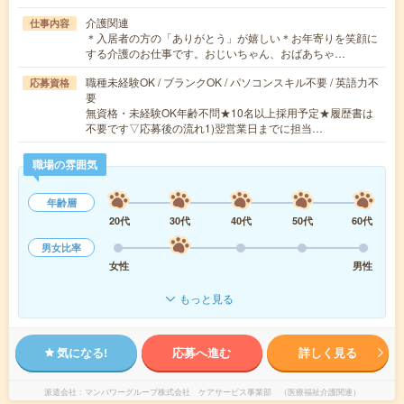
介護関連
仕事内容
＊入居者の方の「ありがとう」が嬉しい＊お年寄りを笑顔に
する介護のお仕事です。おじいちゃん、おばあちゃ…
職種未経験OK / ブランクOK / パソコンスキル不要 / 英語力不
応募資格
要
無資格・未経験OK年齢不問★10名以上採用予定★履歴書は
不要です▽応募後の流れ1)翌営業日までに担当…
職場の雰囲気
年齢層
20代
30代
40代
50代
60代
男女比率
女性
男性
もっと見る
気になる!
応募へ進む
詳しく見る
派遣会社
マンパワーグループ株式会社 ケアサービス事業部 （医療福祉介護関連）