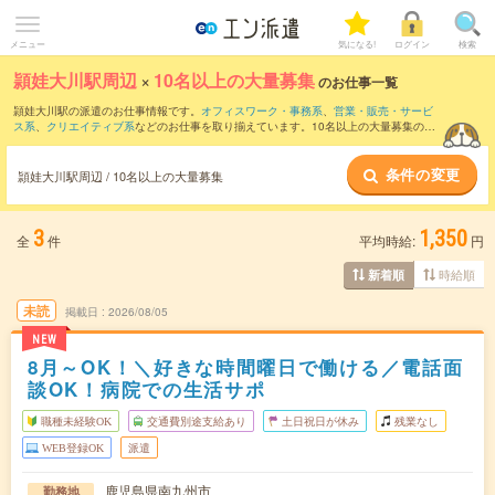
メニュー
気になる!
ログイン
検索
頴娃大川駅周辺
×
10名以上の大量募集
のお仕事一覧
頴娃大川駅の派遣のお仕事情報です。
オフィスワーク・事務系
、
営業・販売・サービ
ス系
、
クリエイティブ系
などのお仕事を取り揃えています。10名以上の大量募集の条
件の他に、
交通費別途支給あり
、
職種未経験OK
、
友だちと一緒の応募OK
などのこだ
わり条件も取り揃えています。
条件の変更
頴娃大川駅周辺 / 10名以上の大量募集
3
1,350
全
件
平均時給:
円
時給順
新着順
未読
掲載日
2026/08/05
NEW
8月～OK！＼好きな時間曜日で働ける／電話面
談OK！病院での生活サポ
職種未経験OK
交通費別途支給あり
土日祝日が休み
残業なし
WEB登録OK
派遣
鹿児島県南九州市
勤務地