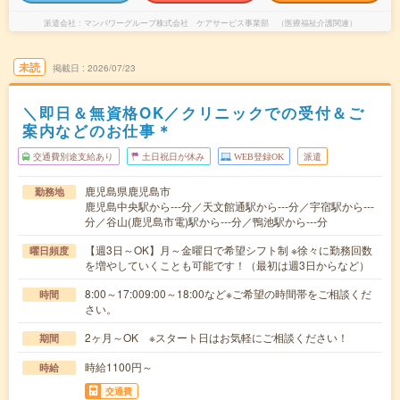
派遣会社
マンパワーグループ株式会社 ケアサービス事業部 （医療福祉介護関連）
未読
掲載日
2026/07/23
＼即日＆無資格OK／クリニックでの受付＆ご
案内などのお仕事＊
交通費別途支給あり
土日祝日が休み
WEB登録OK
派遣
鹿児島県鹿児島市
勤務地
鹿児島中央駅から---分／天文館通駅から---分／宇宿駅から---
分／谷山(鹿児島市電)駅から---分／鴨池駅から---分
【週3日～OK】月～金曜日で希望シフト制 ※徐々に勤務回数
曜日頻度
を増やしていくことも可能です！（最初は週3日からなど）
8:00～17:009:00～18:00など※ご希望の時間帯をご相談くだ
時間
さい。
2ヶ月～OK ※スタート日はお気軽にご相談ください！
期間
時給1100円～
時給
交通費