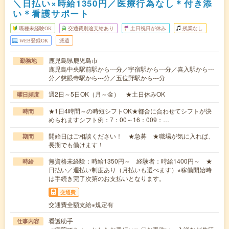
＼日払い×時給1350円／医療行為なし＊付き添
い＊看護サポート
職種未経験OK
交通費別途支給あり
土日祝日が休み
残業なし
WEB登録OK
派遣
鹿児島県鹿児島市
勤務地
鹿児島中央駅前駅から---分／宇宿駅から---分／喜入駅から---
分／慈眼寺駅から---分／五位野駅から---分
週2日～5日OK（月～金） ★土日休みOK
曜日頻度
★1日4時間～の時短シフトOK★都合に合わせてシフトが決
時間
められますシフト例：7：00～16：009：…
開始日はご相談ください！ ★急募 ★職場が気に入れば、
期間
長期でも働けます！
無資格未経験：時給1350円～ 経験者：時給1400円～ ★
時給
日払い／週払い制度あり（月払いも選べます）※稼働開始時
は手続き完了次第のお支払いとなります。
交通費
交通費全額支給※規定有
看護助手
仕事内容