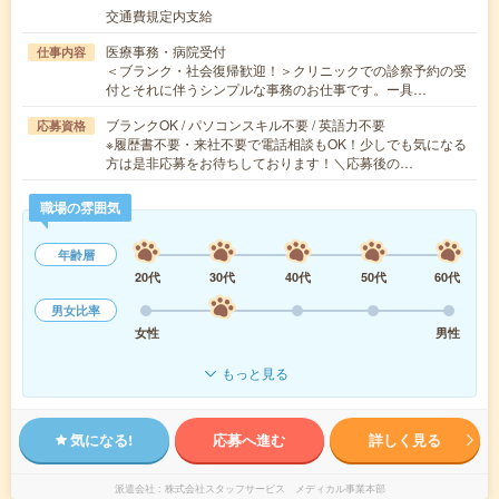
交通費規定内支給
医療事務・病院受付
仕事内容
＜ブランク・社会復帰歓迎！＞クリニックでの診察予約の受
付とそれに伴うシンプルな事務のお仕事です。ー具…
ブランクOK / パソコンスキル不要 / 英語力不要
応募資格
※履歴書不要・来社不要で電話相談もOK！少しでも気になる
方は是非応募をお待ちしております！＼応募後の…
職場の雰囲気
年齢層
20代
30代
40代
50代
60代
男女比率
女性
男性
もっと見る
気になる!
応募へ進む
詳しく見る
派遣会社
株式会社スタッフサービス メディカル事業本部