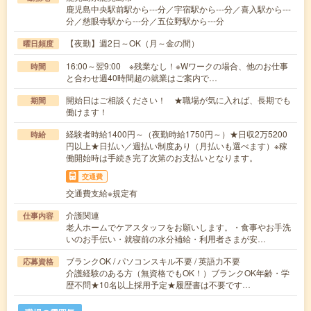
鹿児島中央駅前駅から---分／宇宿駅から---分／喜入駅から---
分／慈眼寺駅から---分／五位野駅から---分
【夜勤】週2日～OK（月～金の間）
曜日頻度
16:00～翌9:00 ※残業なし！※Wワークの場合、他のお仕事
時間
と合わせ週40時間超の就業はご案内で…
開始日はご相談ください！ ★職場が気に入れば、長期でも
期間
働けます！
経験者時給1400円～（夜勤時給1750円～）★日収2万5200
時給
円以上★日払い／週払い制度あり（月払いも選べます）※稼
働開始時は手続き完了次第のお支払いとなります。
交通費
交通費支給※規定有
介護関連
仕事内容
老人ホームでケアスタッフをお願いします。・食事やお手洗
いのお手伝い・就寝前の水分補給・利用者さまが安…
ブランクOK / パソコンスキル不要 / 英語力不要
応募資格
介護経験のある方（無資格でもOK！）ブランクOK年齢・学
歴不問★10名以上採用予定★履歴書は不要です…