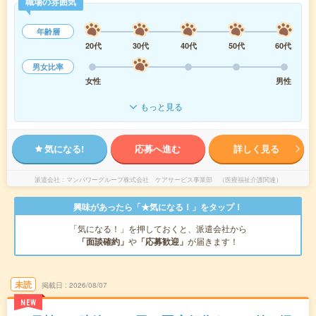
職場の雰囲気
年齢層
20代
30代
40代
50代
60代
男女比率
女性
男性
もっと見る
気になる!
応募へ進む
詳しく見る
派遣会社
マンパワーグループ株式会社 ケアサービス事業部 （医療福祉介護関連）
興味があったら「★気になる！」をタップ！
「気になる！」を押しておくと、派遣会社から
「面談確約」
や
「応募歓迎」
が届きます！
未読
掲載日
2026/08/07
NEW