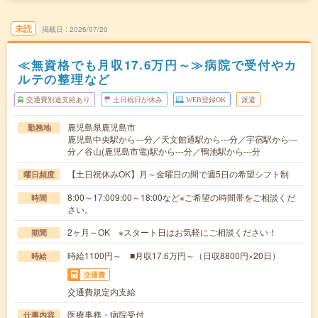
未読
掲載日
2026/07/20
≪無資格でも月収17.6万円～≫病院で受付やカ
ルテの整理など
交通費別途支給あり
土日祝日が休み
WEB登録OK
派遣
鹿児島県鹿児島市
勤務地
鹿児島中央駅から---分／天文館通駅から---分／宇宿駅から---
分／谷山(鹿児島市電)駅から---分／鴨池駅から---分
【土日祝休みOK】月～金曜日の間で週5日の希望シフト制
曜日頻度
8:00～17:009:00～18:00など※ご希望の時間帯をご相談くだ
時間
さい。
2ヶ月～OK ※スタート日はお気軽にご相談ください！
期間
時給1100円～ ■月収17.6万円～（日収8800円×20日）
時給
交通費
交通費規定内支給
医療事務・病院受付
仕事内容