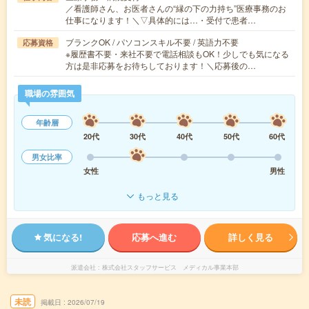
／看護師さん、お医者さんの“縁の下の力持ち”医療事務のお
仕事になります！＼▽具体的には…・受付で患者…
ブランクOK / パソコンスキル不要 / 英語力不要
応募資格
※履歴書不要・来社不要で電話相談もOK！少しでも気になる
方は是非応募をお待ちしております！＼応募後の…
職場の雰囲気
年齢層
20代
30代
40代
50代
60代
男女比率
女性
男性
もっと見る
気になる!
応募へ進む
詳しく見る
派遣会社
株式会社スタッフサービス メディカル事業本部
未読
掲載日
2026/07/19