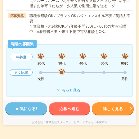
＼グループホームでお年寄りの自立支援／自立した生活を目
指すお年寄りたちが、少人数で集団生活を送る「グ…
職種未経験OK / ブランクOK / パソコンスキル不要 / 英語力不
応募資格
要
＼無資格・未経験OK／※年齢不問※50代・60代の方も活躍
中！※履歴書不要・来社不要で電話相談もOK…
職場の雰囲気
年齢層
20代
30代
40代
50代
60代
男女比率
女性
男性
もっと見る
気になる!
応募へ進む
詳しく見る
派遣会社
株式会社スタッフサービス メディカル事業本部