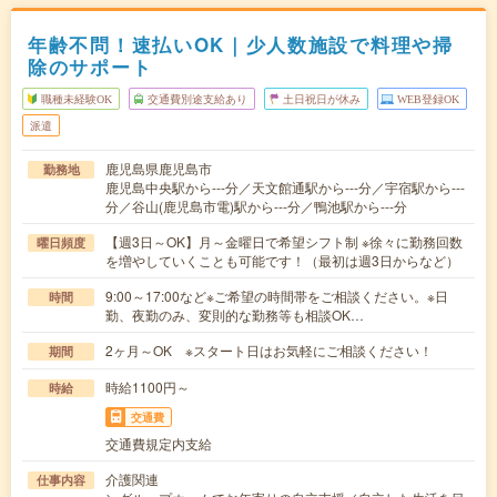
年齢不問！速払いOK｜少人数施設で料理や掃
除のサポート
職種未経験OK
交通費別途支給あり
土日祝日が休み
WEB登録OK
派遣
鹿児島県鹿児島市
勤務地
鹿児島中央駅から---分／天文館通駅から---分／宇宿駅から---
分／谷山(鹿児島市電)駅から---分／鴨池駅から---分
【週3日～OK】月～金曜日で希望シフト制 ※徐々に勤務回数
曜日頻度
を増やしていくことも可能です！（最初は週3日からなど）
9:00～17:00など※ご希望の時間帯をご相談ください。※日
時間
勤、夜勤のみ、変則的な勤務等も相談OK…
2ヶ月～OK ※スタート日はお気軽にご相談ください！
期間
時給1100円～
時給
交通費
交通費規定内支給
介護関連
仕事内容