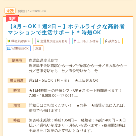
未読
掲載日
2026/08/06
NEW
【8月～OK！週2日～】ホテルライクな高齢者
マンションで生活サポート＊時短OK
職種未経験OK
交通費別途支給あり
土日祝日が休み
残業なし
WEB登録OK
派遣
鹿児島県鹿児島市
勤務地
鹿児島中央駅前駅から---分／宇宿駅から---分／喜入駅から---
分／慈眼寺駅から---分／五位野駅から---分
週2日～5日OK（月～金） ★土日休みOK
曜日頻度
★1日4時間～の時短シフトOK★スタート時間選べます！
時間
7:00～16:009:00～17:0011:…
開始日はご相談ください！ ★急募 ★職場が気に入れば、
期間
長期でも働けます！
無資格未経験：時給1350円～ 経験者：時給1400円～★日
時給
払い／週払い制度あり（月払いも選べます）※稼働開始時は
手続き完了次第のお支払いとなります。