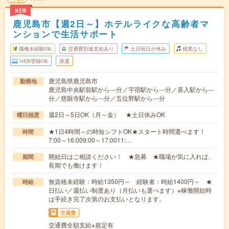
NEW
鹿児島市【週2日～】ホテルライクな高齢者マ
ンションで生活サポート
職種未経験OK
交通費別途支給あり
土日祝日が休み
残業なし
WEB登録OK
派遣
鹿児島県鹿児島市
勤務地
鹿児島中央駅前駅から---分／宇宿駅から---分／喜入駅から---
分／慈眼寺駅から---分／五位野駅から---分
週2日～5日OK（月～金） ★土日休みOK
曜日頻度
★1日4時間～の時短シフトOK★スタート時間選べます！
時間
7:00～16:009:00～17:0011:…
開始日はご相談ください！ ★急募 ★職場が気に入れば、
期間
長期でも働けます！
無資格未経験：時給1350円～ 経験者：時給1400円～ ★
時給
日払い／週払い制度あり（月払いも選べます）※稼働開始時
は手続き完了次第のお支払いとなります。
交通費
交通費全額支給※規定有