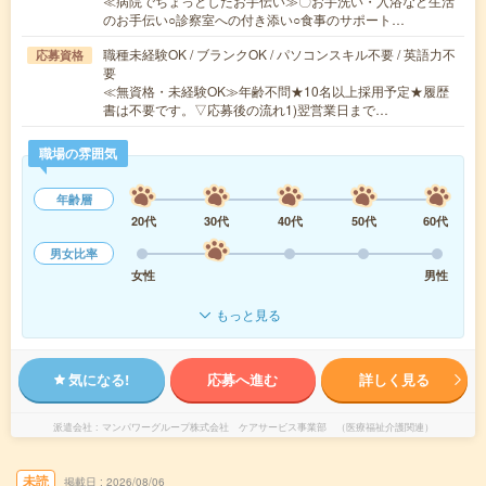
≪病院でちょっとしたお手伝い≫〇お手洗い・入浴など生活
のお手伝い○診察室への付き添い○食事のサポート…
職種未経験OK / ブランクOK / パソコンスキル不要 / 英語力不
応募資格
要
≪無資格・未経験OK≫年齢不問★10名以上採用予定★履歴
書は不要です。▽応募後の流れ1)翌営業日まで…
職場の雰囲気
年齢層
20代
30代
40代
50代
60代
男女比率
女性
男性
もっと見る
気になる!
応募へ進む
詳しく見る
派遣会社
マンパワーグループ株式会社 ケアサービス事業部 （医療福祉介護関連）
未読
掲載日
2026/08/06