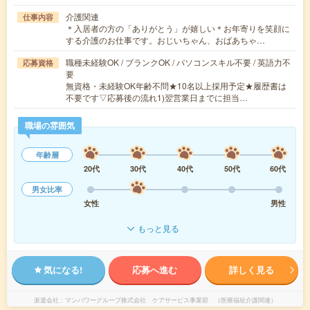
介護関連
仕事内容
＊入居者の方の「ありがとう」が嬉しい＊お年寄りを笑顔に
する介護のお仕事です。おじいちゃん、おばあちゃ…
職種未経験OK / ブランクOK / パソコンスキル不要 / 英語力不
応募資格
要
無資格・未経験OK年齢不問★10名以上採用予定★履歴書は
不要です▽応募後の流れ1)翌営業日までに担当…
職場の雰囲気
年齢層
20代
30代
40代
50代
60代
男女比率
女性
男性
もっと見る
気になる!
応募へ進む
詳しく見る
派遣会社
マンパワーグループ株式会社 ケアサービス事業部 （医療福祉介護関連）