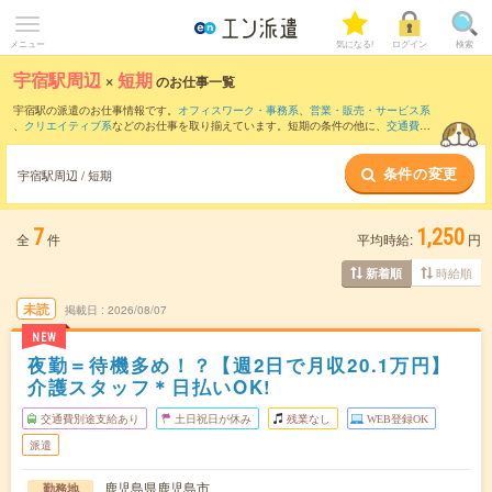
メニュー
気になる!
ログイン
検索
宇宿駅周辺
×
短期
のお仕事一覧
宇宿駅の派遣のお仕事情報です。
オフィスワーク・事務系
、
営業・販売・サービス系
、
クリエイティブ系
などのお仕事を取り揃えています。短期の条件の他に、
交通費別
途支給あり
、
職種未経験OK
、
友だちと一緒の応募OK
などでもお探し頂けます。
条件の変更
宇宿駅周辺 / 短期
7
1,250
全
件
平均時給:
円
時給順
新着順
未読
掲載日
2026/08/07
NEW
夜勤＝待機多め！？【週2日で月収20.1万円】
介護スタッフ＊日払いOK!
交通費別途支給あり
土日祝日が休み
残業なし
WEB登録OK
派遣
鹿児島県鹿児島市
勤務地