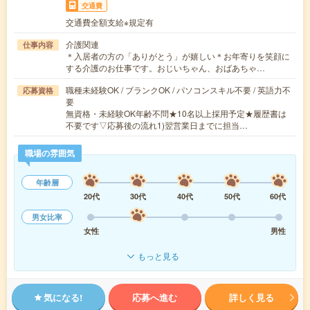
交通費
交通費全額支給※規定有
介護関連
仕事内容
＊入居者の方の「ありがとう」が嬉しい＊お年寄りを笑顔に
する介護のお仕事です。おじいちゃん、おばあちゃ…
職種未経験OK / ブランクOK / パソコンスキル不要 / 英語力不
応募資格
要
無資格・未経験OK年齢不問★10名以上採用予定★履歴書は
不要です▽応募後の流れ1)翌営業日までに担当…
職場の雰囲気
年齢層
20代
30代
40代
50代
60代
男女比率
女性
男性
もっと見る
気になる!
応募へ進む
詳しく見る