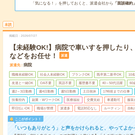
「気になる！」を押しておくと、派遣会社から
「面談確約
未読
掲載日
2026/07/27
【未経験OK!】病院で車いすを押したり
などをお任せ！
派遣
病院
派遣先
職種未経験OK
社会人未経験OK
ブランクOK
既卒第二新卒OK
10
友達と一緒OK
OA不要
英語不要
履歴書不要
40～50代活躍
6
週2～3日勤務
週4日勤務
週5日勤務
土日祝休
17時前までの仕事
扶養控内
副業・WワークOK
医療福祉
交費支給
車通勤可
服装
即日払いOK
職場が禁煙
派遣多
電話対応なし
ルーティン
自転
ここがポイント！
「いつもありがとう」と声をかけられると、やってよかっ