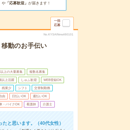
」
や
「応募歓迎」
が届きます！
一括
応募
No.KYSAINms460101
、移動のお手伝い
名以上の大量募集
複数名募集
0歳以上活躍
しゅふ歓迎
WEB登録OK
残業少
シフト
交替制勤務
自由
日払いOK
週払いOK
車・バイクOK
看護師
介護士
たと思います。（40代女性）