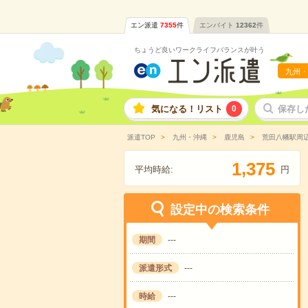
エン派遣
7355
件
エンバイト
12362
件
ちょうど良いワークライフバランスが叶う
九州・
気になる！リスト
0
保存し
派遣TOP
九州・沖縄
鹿児島
荒田八幡駅周
,
1
3
7
5
平均時給:
円
設定中の検索条件
期間
---
派遣形式
---
時給
---