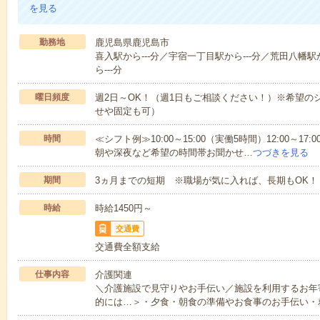
を見る
勤務地
鹿児島県鹿児島市
喜入駅から---分／宇宿一丁目駅から---分／荒田八幡駅
ら---分
曜日頻度
週2日～OK！（週1日もご相談ください！）※希望の
せや固定も可）
時間
≪シフト例≫10:00～15:00（実働5時間）12:00～
朝や深夜など希望の時間帯お聞かせ…
つづきを見る
期間
3ヵ月までの短期 ※職場が気に入れば、長期もOK！
時給
時給1450円～
交通費
交通費全額支給
仕事内容
介護関連
＼介護施設で見守りやお手伝い／施設を利用するお年
的には…＞・夕食・朝食の準備やお食事のお手伝い・