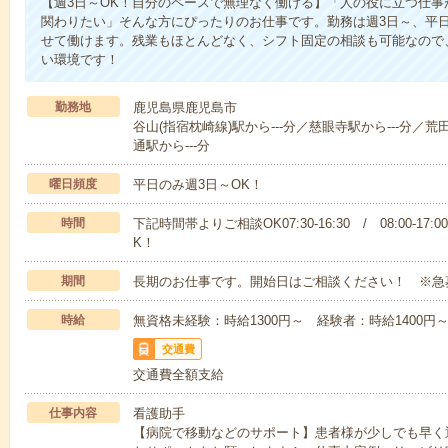
【週3日～OK！自分のペースで無理なく働ける】「人の役に立つ仕
関わりたい」そんな方にぴったりのお仕事です。勤務は週3日～、平
せて働けます。残業もほとんどなく、シフト固定の相談も可能なので
い環境です！
勤務地
鹿児島県鹿児島市
谷山(指宿枕崎線)駅から---分／慈眼寺駅から---分／荒
通駅から---分
曜日頻度
平日のみ週3日～OK！
時間
下記時間帯よりご相談OK07:30-16:30 / 08:00-17:
K！
期間
長期のお仕事です。開始日はご相談ください！ ※急
時給
無資格未経験：時給1300円～ 経験者：時給1400
交通費
交通費全額支給
仕事内容
看護助手
【病院で移動などのサポート】患者様が少しでも早く