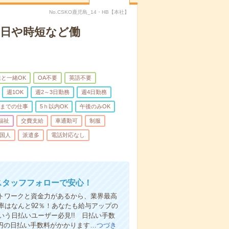
No.CSKO鹿児島_14・HB【本社】
2日や時短など働
と一緒OK
OA不要
英語不要
週1OK
週2～3日勤務
週4日勤務
前までの仕事
5ｈ以内OK
午後のみOK
福祉
交費支給
車通勤可
制服
国人
派遣多
電話対応なし
スタッフフォローで安心！
ットワークと資金力があるから、業界最高
率はなんと92％！あなたも給与アップの
う日払いユーザー必見!! 日払い手数
0円の日払い手数料がかかります…
つづき