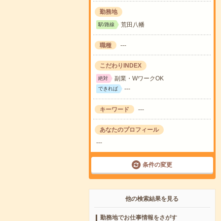
勤務地
荒田八幡
駅/路線
職種
---
こだわりINDEX
副業・WワークOK
絶対
---
できれば
キーワード
---
あなたのプロフィール
---
条件の変更
他の検索結果を見る
勤務地でお仕事情報をさがす