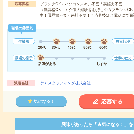
応募資格
ブランクOK / パソコンスキル不要 / 英語力不要
＜無資格OK！＞介護の経験をお持ちの方ブランクOK
中！履歴書不要・来社不要！＊応募後はお電話にて面
職場の雰囲気
年齢層
男女比率
20代
30代
40代
50代
60代
職場の様子
仕事の仕方
活気がある
しずか
ケアスタッフィング株式会社
派遣会社
応募する
気になる！
興味があったら「★気になる！」を