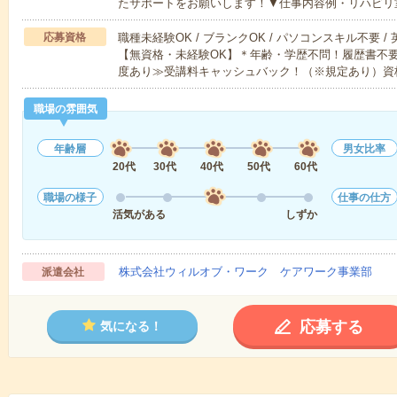
たサポートをお願いします！▼仕事内容例・リハビリ
応募資格
職種未経験OK / ブランクOK / パソコンスキル不要 /
【無資格・未経験OK】＊年齢・学歴不問！履歴書不要
度あり≫受講料キャッシュバック！（※規定あり）資
職場の雰囲気
年齢層
男女比率
20代
30代
40代
50代
60代
職場の様子
仕事の仕方
活気がある
しずか
株式会社ウィルオブ・ワーク ケアワーク事業部
派遣会社
応募する
気になる！