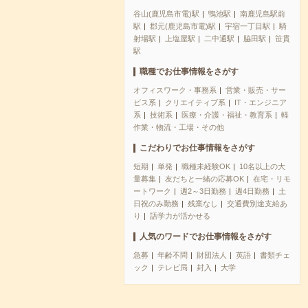
谷山(鹿児島市電)駅
鴨池駅
南鹿児島駅前
駅
郡元(鹿児島市電)駅
宇宿一丁目駅
騎
射場駅
上塩屋駅
二中通駅
脇田駅
笹貫
駅
職種でお仕事情報をさがす
オフィスワーク・事務系
営業・販売・サー
ビス系
クリエイティブ系
IT・エンジニア
系
技術系
医療・介護・福祉・教育系
軽
作業・物流・工場・その他
こだわりでお仕事情報をさがす
短期
単発
職種未経験OK
10名以上の大
量募集
友だちと一緒の応募OK
在宅・リモ
ートワーク
週2～3日勤務
週4日勤務
土
日祝のみ勤務
残業なし
交通費別途支給あ
り
語学力が活かせる
人気のワードでお仕事情報をさがす
急募
年齢不問
財団法人
英語
書類チェ
ック
テレビ局
封入
大学