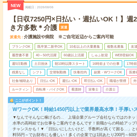
NEW
掲載日
2026/08/06
【日収7250円×日払い・週払いOK！】週
き方多数＊介護
派遣
介護施設や病院 ※ご自宅近辺からご案内可能
派遣先
ブランクOK
既卒第二新卒OK
10名以上の大量募集
複数名募集
友達
履歴書不要
40～50代活躍
60歳以上活躍
しゅふ歓迎
WEB登録OK
週5日勤務
土日祝休
朝10時以降スタート
16時前までの仕事
17時
残業なし
シフト
交替制勤務
扶養控内
副業・WワークOK
医療
社食/補助あり
日払いOK
週払いOK
即日払いOK
職場が禁煙
外
ルーティン
自転車・バイクOK
看護師
栄養士
介護士
ここがポイント！
WワークOK！時給1450円以上で業界最高水準！手厚い
▼なんでそんなに稼げるの... 上場企業グループ会社ならではのネ
水準の高時給でお仕事をご案内できるんです！前職からの時給アップ
チャンスかも！▼「日払いにしたいけど、手数料が高くて困る…」とい
料55円～でお財布にも優しい！多くの企業では1回あたり200円～60