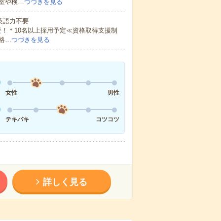
室や検…
つづきを見る
 英語力不要
！＊10名以上採用予定≪資格取得支援制
格…
つづきを見る
女性
男性
テキパキ
コツコツ
詳しく見る