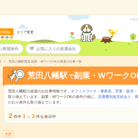
ヘル
沖縄版
エリア変更
た希望条件
お気に入りの派遣会社
辺
荒田八幡駅周辺 副業・WワークOKの派遣の仕事一覧
荒田八幡駅
副業・WワークO
で
荒田八幡駅の派遣のお仕事情報です。
オフィスワーク・事務系
、
営業・販売・
取り揃えています。副業・WワークOKの条件の他に、
交通費別途支給あり
、
だわり条件も取り揃えています。
2
1
2
件中
～
件を表示中
未読